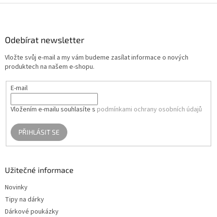
Z
á
p
a
Odebírat newsletter
t
Vložte svůj e-mail a my vám budeme zasílat informace o nových
í
produktech na našem e-shopu.
E-mail
Vložením e-mailu souhlasíte s
podmínkami ochrany osobních údajů
PŘIHLÁSIT SE
Užitečné informace
Novinky
Tipy na dárky
Dárkové poukázky