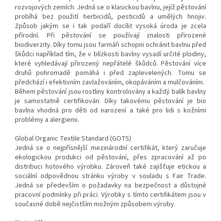
rozvojových zemích. Jedná se o klasickou bavlnu, jejíž pěstování
probíhá bez použití herbicidů, pesticidů a umělých hnojiv.
Způsob jakým se i tak podaří docílit vysoká úroda je zcela
přírodní. Při pěstování se používají znalosti přirozené
biodiverzity. Díky tomu jsou farmáři schopni ochránit bavlnu před
škůdci například tím, že v blízkosti bavlny vysadí určité plodiny,
které vyhledávají přirozený nepřátelé škůdců. Pěstování více
druhů pohromadě pomáhá i před zaplevelených. Tomu se
předchází i efektivním zavlažováním, okopáváním a mulčováním.
Během pěstování jsou rostliny kontrolovány a každý balík bavlny
je samostatně certifikován. Díky takovému pěstování je bio
bavlna vhodná pro děti od narození a také pro lidi s kožními
problémy a alergiemi.
Global Organic Textile Standard (GOTS)
Jedná se o nejpřísnější mezinárodní certifikát, který zaručuje
ekologickou produkci od pěstování, přes zpracování až po
distribuci hotového výrobku. Zároveň také zajišťuje etickou a
sociální odpovědnou stránku výroby v souladu s Fair Trade.
Jedná se především o požadavky na bezpečnost a důstojné
pracovní podmínky při práci. Výrobky s tímto certifikátem jsou v
současné době nejčistším možným způsobem výroby.