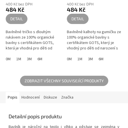
400 Kč bez DPH
400 Kč bez DPH
484 Kč
484 Kč
DETAIL
DETAIL
Bavlněné tričko s dlouhým
Bavlněné kalhoty na gumičku ze
rukávem ze 100% organické
100% organické bavlny s
bavlny s certifikátem GOTS,
certifikátem GOTS, který je
která je vhodná pro děti od
vhodný pro děti od narození s
narození s kožními problémy a
kožními problémy a alergiemi.
alergiemi.
0M
1M
3M
6M
0M
1M
3M
6M
ZOBRAZIT VŠECHNY SOUVISEJÍCÍ PRODUKTY
Popis
Hodnocení
Diskuze
Značka
Detailní popis produktu
Bavlník je náročný na teplo i vlhko a pěstuje se zejména v