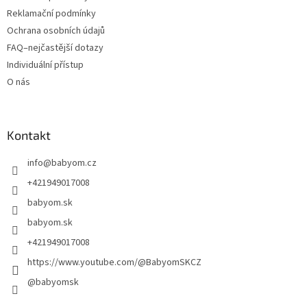
Reklamační podmínky
Ochrana osobních údajů
FAQ–nejčastější dotazy
Individuální přístup
O nás
Kontakt
info
@
babyom.cz
+421949017008
babyom.sk
babyom.sk
+421949017008
https://www.youtube.com/@BabyomSKCZ
@babyomsk