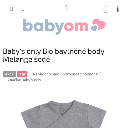
Přejít
na
NÁKUP
obsah
KOŠÍK
Baby's only Bio bavlněné body
Melange šedé
Průměrné
Neohodnoceno
Podrobnosti hodnocení
Akce
Tip
hodnocení
Značka:
Baby's only
produktu
je
0,0
z
5
hvězdiček.