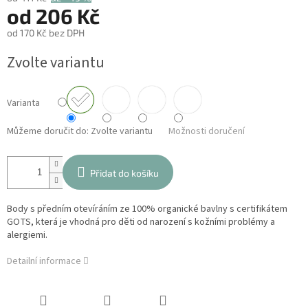
od
206 Kč
od
170 Kč
bez DPH
Měrná
Zvolte variantu
cena:
Varianta
Můžeme doručit do:
Zvolte variantu
Možnosti doručení
Přidat do košíku
Body s předním otevíráním ze 100% organické bavlny s certifikátem
GOTS, která je vhodná pro děti od narození s kožními problémy a
alergiemi.
Detailní informace