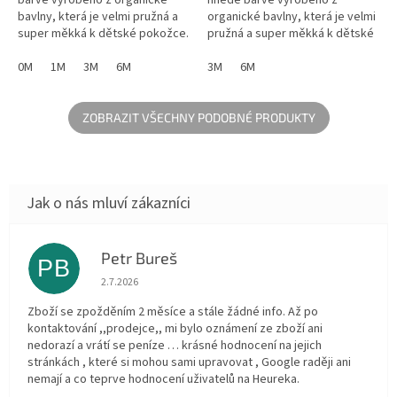
bavlny, která je velmi pružná a
organické bavlny, která je velmi
super měkká k dětské pokožce.
pružná a super měkká k dětské
Praktické body s předním a
pokožce. Praktické body s
spodním zapínáním na knoflíky...
0M
1M
3M
6M
předním a spodním zapínáním
3M
6M
na knoflíky...
ZOBRAZIT VŠECHNY PODOBNÉ PRODUKTY
Petr Bureš
PB
Hodnocení obchodu je 1 z 5 hvězdiček.
2.7.2026
Zboží se zpožděním 2 měsíce a stále žádné info. Až po
kontaktování ,,prodejce,, mi bylo oznámení ze zboží ani
nedorazí a vrátí se peníze … krásné hodnocení na jejich
stránkách , které si mohou sami upravovat , Google raději ani
nemají a co teprve hodnocení uživatelů na Heureka.