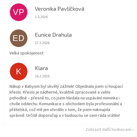
Veronika Pavlíčková
VP
Hodnocení obchodu je 5 z 5 hvězdiček.
1.5.2026
Eunice Drahula
ED
Hodnocení obchodu je 5 z 5 hvězdiček.
17.3.2026
Velká spokojenost
Klara
K
Hodnocení obchodu je 5 z 5 hvězdiček.
16.2.2025
Nákup v Babyom byl skvělý zážitek! Objednala jsem si houpací
křeslo. Křeslo je nádherné, kvalitně zpracované a velmi
pohodlné – přesně to, co jsem hledala na uspávání miminka i
chvíle oddechu. Komunikace s obchodem byla profesionální a
přátelská, což mě jen utvrdilo v tom, že jsem nakoupila
správně. Určitě doporučuji a v budoucnu se sem ráda vrátím!
Zobrazit další hodnocení