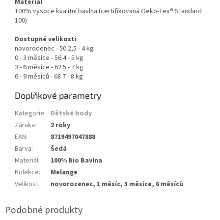
Materiál
100% vysoce kvalitní bavlna (certifikovaná Oeko-Tex® Standard
100)
Dostupné velikosti
novorodenec - 50 2,5 - 4 kg
0 - 3 měsíce - 56 4 - 5 kg
3 - 6 měsíce - 62 5 - 7 kg
6 - 9 měsíců - 68 7 - 8 kg
Doplňkové parametry
Kategorie
:
Dětské body
Záruka
:
2 roky
EAN
:
8719497047888
Barva
:
Šedá
Materiál
:
100% Bio Bavlna
Kolekce
:
Melange
Velikost
:
novorozenec, 1 měsíc, 3 měsíce, 6 měsíců