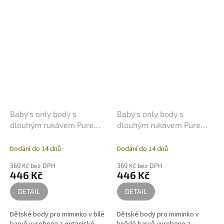
Baby's only body s
Baby's only body s
dlouhým rukávem Pure
dlouhým rukávem Pure
bílé
moka
Dodání do 14 dnů
Dodání do 14 dnů
369 Kč bez DPH
369 Kč bez DPH
446 Kč
446 Kč
DETAIL
DETAIL
Dětské body pro miminko v bílé
Dětské body pro miminko v
barvě vyrobeno z organické
hnědé barvě vyrobeno z