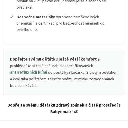
povlak na klínu pevně drží, neshrnuje se a snadno se
převléká.
✔
Bezpečné materiály:
Vyrobeno bez škodlivých
chemikálií, s certifikací pro bezpečnost miminek od
prvního dne.
Dopřejte svému děťátku ještě větší komfort
a
prohlédněte si také naši nabídku certifikovaných
antirefluxních klínů
do postýlky i kočárku. S čistým povlakem
a kvalitním polštářem zajistíte svému miminku zdravý spánek
bez ublinkávání.
Dopřejte svému děťátku zdravý spánek a čisté prostředí s
Babyem.cz! 👶
Z