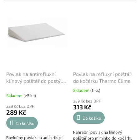
polštář před znečištěním a díky
hygienu v omezeném prostoru
vysoké prodyšnosti dopřává...
kolébky, chrání polštář před...
Povlak na antirefluxní
Povlak na refluxní polštář
klínový polštář do postýlky
do kočárku Thermo Clima
Italbaby
Skladem
(1 ks)
Průměrné
Skladem
(>5 ks)
hodnocení
259 Kč bez DPH
produktu
313 Kč
239 Kč bez DPH
je
289 Kč
5,0
Do košíku
z
Do košíku
5
Náhradní povlak na klínový
hvězdiček.
Bavlněný povlak na antirefluxní
polštář pro miminko do kočárku