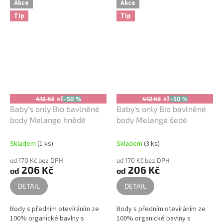
Akce
Akce
Tip
Tip
až
až
412 Kč
–50 %
412 Kč
–50 %
Baby's only Bio bavlněné
Baby's only Bio bavlněné
body Melange hnědé
body Melange šedé
Skladem
(1 ks)
Skladem
(3 ks)
od 170 Kč bez DPH
od 170 Kč bez DPH
206 Kč
206 Kč
od
od
DETAIL
DETAIL
Body s předním otevíráním ze
Body s předním otevíráním ze
100% organické bavlny s
100% organické bavlny s