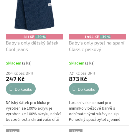
411 Kč
–39 %
1 454 Kč
–39 %
Baby's only dětský šátek
Baby's only pytel na spaní
Cool jeans
Classic pískový
Skladem
(2 ks)
Skladem
(1 ks)
204 Kč bez DPH
721 Kč bez DPH
247 Kč
873 Kč
Do košíku
Do košíku
Dětský šátek pro kluka je
Luxusní vak na spaní pro
vyroben ze 100% akrylu je
miminko v béžové barvě s
vyroben ze 100% akrylu, nabízí
odnímatelnými rukávy na zip.
bezpečnost a chrání vaše dítě
Pohodlný spací pytel z jemné
před chladem. Dětská šála pro
tkaniny a prodyšnou vnitřní
dítě z měkkého materiálu je...
podšívkou, která zajistí