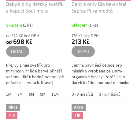
Baby's only dětský svetřík
Baby's only Bio bavlněná
s kapucí Soul moka
čepice Pure modrá
Skladem
(1 ks)
Skladem
(1 ks)
od 577 Kč bez DPH
176 Kč bez DPH
698 Kč
213 Kč
od
DETAIL
DETAIL
Hřejivý zimní svetřík pro
Jemná bavlněná čepice pro
miminko v hnědé barvě přináší
miminko vyrobena ze 100%
vašemu dítěti hodně pohodlí při
organické bavlny. Potěší jako
nošení na cestách. Krásný
dárek každou budoucí maminku.
pletený svetřík je vybaven
kapucí, teplou plyšovou
1M
3M
6M
9M
12M
0 - 3 měsíců
3 - 6 měsíců
podšívkou a...
Akce
Akce
Tip
Tip