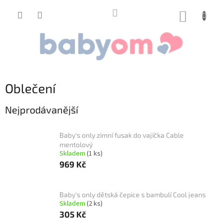
Přejít
na
NÁKUP
obsah
KOŠÍK
Oblečení
Nejprodávanější
Baby's only zimní fusak do vajíčka Cable
mentolový
Skladem
(1 ks)
969 Kč
Baby's only dětská čepice s bambulí Cool jeans
Skladem
(2 ks)
305 Kč