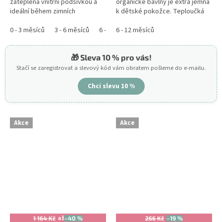
zateplená vnitřní podšívkou a
organické bavlny je extra jemná
ideální během zimních
k dětské pokožce. Teploučká
procházek. Dětská čepička je
zimní šála můžete dítěti omotat
flexibilní a jednoduše ji
0 - 3 měsíců
3 - 6 měsíců
6 - 12 měsíců
kolem krku a vpředu...
6 - 12 měsíců
12 - 18 měsíců
navlečete na...
🎁 Sleva 10 % pro vás!
Stačí se zaregistrovat a slevový kód vám obratem pošleme do e-mailu.
Chci slevu 10 %
Akce
Akce
až
1 164 Kč
–40 %
266 Kč
–19 %