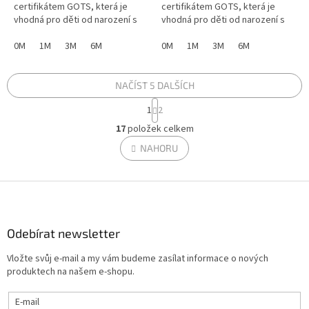
certifikátem GOTS, která je
certifikátem GOTS, která je
vhodná pro děti od narození s
vhodná pro děti od narození s
kožními problémy a alergiemi.
kožními problémy a alergiemi.
0M
1M
3M
6M
0M
1M
3M
6M
NAČÍST 5 DALŠÍCH
S
1
2
t
O
r
17
položek celkem
v
á
l
NAHORU
n
á
k
d
o
v
Z
a
á
c
á
n
í
p
í
p
a
Odebírat newsletter
r
t
v
Vložte svůj e-mail a my vám budeme zasílat informace o nových
í
k
produktech na našem e-shopu.
y
v
E-mail
ý