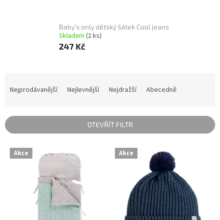
Baby's only dětský šátek Cool jeans
Skladem
(2 ks)
247 Kč
Ř
a
Nejprodávanější
Nejlevnější
Nejdražší
Abecedně
z
e
n
OTEVŘÍT FILTR
í
p
V
r
Akce
Akce
ý
o
p
d
i
u
s
k
p
t
r
ů