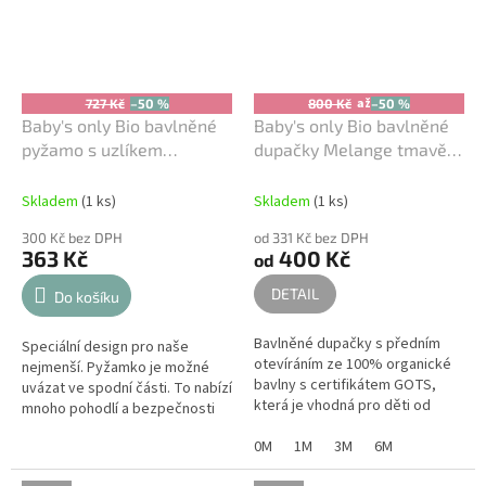
až
727 Kč
–50 %
800 Kč
–50 %
Baby's only Bio bavlněné
Baby's only Bio bavlněné
pyžamo s uzlíkem
dupačky Melange tmavě
Melange tmavě modré
modré
Skladem
(1 ks)
Skladem
(1 ks)
300 Kč bez DPH
od 331 Kč bez DPH
363 Kč
400 Kč
od
DETAIL
Do košíku
Bavlněné dupačky s předním
Speciální design pro naše
otevíráním ze 100% organické
nejmenší. Pyžamko je možné
bavlny s certifikátem GOTS,
uvázat ve spodní části. To nabízí
která je vhodná pro děti od
mnoho pohodlí a bezpečnosti
narození s kožními problémy a
dítěte. Rozvázáním uzlíku na
alergiemi.
0M
1M
3M
6M
spodní části Vám usnadňuje...