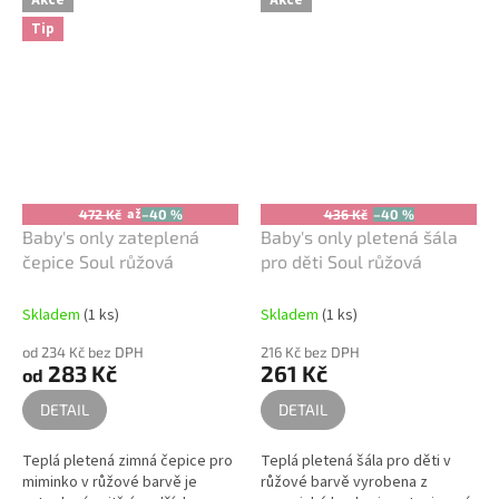
Akce
Akce
miminku...
Tip
až
472 Kč
–40 %
436 Kč
–40 %
Baby's only zateplená
Baby's only pletená šála
čepice Soul růžová
pro děti Soul růžová
Skladem
(1 ks)
Skladem
(1 ks)
od 234 Kč bez DPH
216 Kč bez DPH
283 Kč
261 Kč
od
DETAIL
DETAIL
Teplá pletená zimná čepice pro
Teplá pletená šála pro děti v
miminko v růžové barvě je
růžové barvě vyrobena z