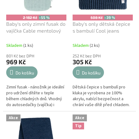
o
d
u
2 182 Kč
–55 %
508 Kč
–39 %
k
Baby's only zimní fusak do
Baby's only dětská čepice
t
vajíčka Cable mentolový
s bambulí Cool jeans
ů
Skladem
(1 ks)
Skladem
(2 ks)
801 Kč bez DPH
252 Kč bez DPH
969 Kč
305 Kč
Do košíku
Do košíku
Zimní fusak - nánožník je ideální
Dětská čepice s bambulí pro
pro udržení dítěte v teple
kluka je vyrobena ze 100%
během chladných dnů. Vhodný
akrylu, nabízí bezpečnost a
do autosedačky (vajíčka) i
chrání vaše dítě před chladem.
kočárku, vyrobený z kvalitních
Čepice pro dítě z měkkého
materiálů, s teplou výplní a...
materiálu je pratelná a vhodná
Akce
Akce
také...
Tip