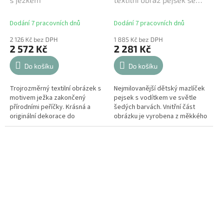
šátkem šedý
Dodání 7 pracovních dnů
Dodání 7 pracovních dnů
2 126 Kč bez DPH
1 885 Kč bez DPH
2 572 Kč
2 281 Kč
Do košíku
Do košíku
Trojrozměrný textilní obrázek s
Nejmilovanější dětský mazlíček
motivem ježka zakončený
pejsek s vodítkem ve světle
přírodními peříčky. Krásná a
šedých barvách. Vnitřní část
originální dekorace do
obrázku je vyrobena z měkkého
dětského pokoje.
textilu. Rozkošný textilní
trojrozměrný obraz s...