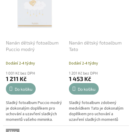
Nanán dětský fotoalbum
Nanán dětský fotoalbum
Puccio modrý
Tato
Dodání 2-4 týdny
Dodání 2-4 týdny
1 001 Kč bez DPH
1 201 Kč bez DPH
1 211 Kč
1 453 Kč
Do košíku
Do košíku
Sladký fotoalbum Puccio modrý
Sladký fotoalbum zdobený
je dokonalým doplňkem pro
medvídkem Tato je dokonalým
uchování a uzavření sladkých
doplňkem pro uchování a
momentů vašeho miminka.
uzavření sladkých momentů
Dětský album na fotky bude
vašeho miminka. Dětský album
skvělým dárkem k narození
na fotky bude skvělým dárkem