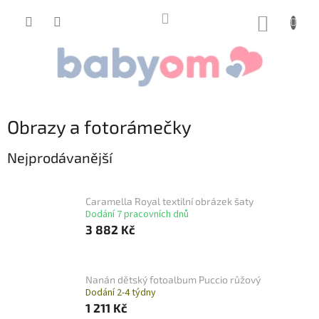
Přejít
na
NÁKUP
obsah
KOŠÍK
Obrazy a fotorámečky
Nejprodávanější
Caramella Royal textilní obrázek šaty
Dodání 7 pracovních dnů
3 882 Kč
Nanán dětský fotoalbum Puccio růžový
Dodání 2-4 týdny
1 211 Kč