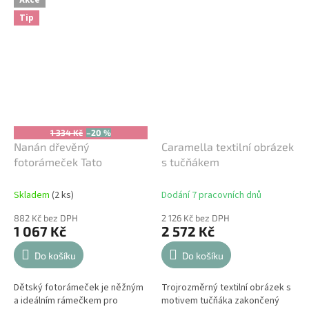
Akce
miminka,...
k narození...
Tip
1 334 Kč
–20 %
Nanán dřevěný
Caramella textilní obrázek
fotorámeček Tato
s tučňákem
Skladem
(2 ks)
Dodání 7 pracovních dnů
882 Kč bez DPH
2 126 Kč bez DPH
1 067 Kč
2 572 Kč
Do košíku
Do košíku
Dětský fotorámeček je něžným
Trojrozměrný textilní obrázek s
a ideálním rámečkem pro
motivem tučňáka zakončený