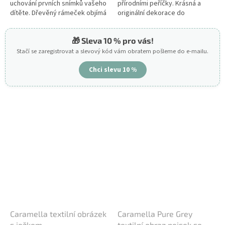
uchování prvních snímků vašeho
přírodními peříčky. Krásná a
dítěte. Dřevěný rámeček objímá
originální dekorace do
něžný bílý medvídek Tato, který
dětského pokoje.
může sloužit i jako krásná...
🎁 Sleva 10 % pro vás!
Stačí se zaregistrovat a slevový kód vám obratem pošleme do e-mailu.
Chci slevu 10 %
Caramella textilní obrázek
Caramella Pure Grey
s ježkem
textilní obraz pejsek se