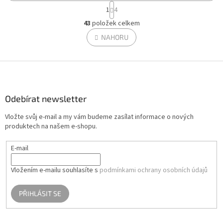
S
1
4
t
O
r
43
položek celkem
v
á
l
NAHORU
n
á
k
d
o
v
Z
a
á
c
á
n
í
p
í
p
a
Odebírat newsletter
r
t
v
Vložte svůj e-mail a my vám budeme zasílat informace o nových
í
k
produktech na našem e-shopu.
y
v
E-mail
ý
p
i
Vložením e-mailu souhlasíte s
podmínkami ochrany osobních údajů
s
u
PŘIHLÁSIT SE