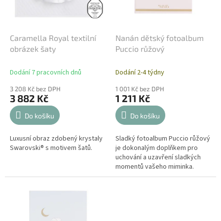
o
d
u
k
Caramella Royal textilní
Nanán dětský fotoalbum
t
obrázek šaty
Puccio růžový
ů
Dodání 7 pracovních dnů
Dodání 2-4 týdny
3 208 Kč bez DPH
1 001 Kč bez DPH
3 882 Kč
1 211 Kč
Do košíku
Do košíku
Luxusní obraz zdobený krystaly
Sladký fotoalbum Puccio růžový
Swarovski® s motivem šatů.
je dokonalým doplňkem pro
uchování a uzavření sladkých
momentů vašeho miminka.
Dětský album na fotky bude
skvělým dárkem k narození
miminka,...