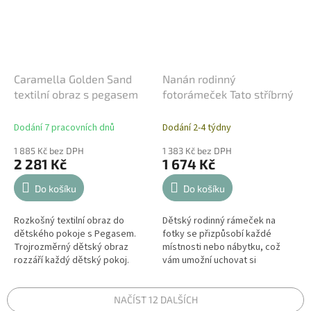
Caramella Golden Sand
Nanán rodinný
textilní obraz s pegasem
fotorámeček Tato stříbrný
Dodání 7 pracovních dnů
Dodání 2-4 týdny
1 885 Kč bez DPH
1 383 Kč bez DPH
2 281 Kč
1 674 Kč
Do košíku
Do košíku
Rozkošný textilní obraz do
Dětský rodinný rámeček na
dětského pokoje s Pegasem.
fotky se přizpůsobí každé
Trojrozměrný dětský obraz
místnosti nebo nábytku, což
rozzáří každý dětský pokoj.
vám umožní uchovat si
Dokoupením ozdobné mašle
nejcennější vzpomínky vedle
bude obraz na stěně vypadat
vás. Vytříbený design a sladká
jako z pohádky....
dekorace do...
NAČÍST 12 DALŠÍCH