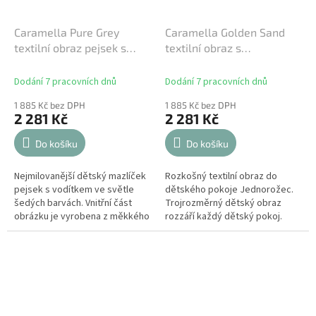
Caramella Pure Grey
Caramella Golden Sand
textilní obraz pejsek s
textilní obraz s
vodítkem šedý
jednorožcem
Dodání 7 pracovních dnů
Dodání 7 pracovních dnů
1 885 Kč bez DPH
1 885 Kč bez DPH
2 281 Kč
2 281 Kč
Do košíku
Do košíku
Nejmilovanější dětský mazlíček
Rozkošný textilní obraz do
pejsek s vodítkem ve světle
dětského pokoje Jednorožec.
šedých barvách. Vnitřní část
Trojrozměrný dětský obraz
obrázku je vyrobena z měkkého
rozzáří každý dětský pokoj.
textilu. Rozkošný textilní
Dokoupením ozdobné mašle
trojrozměrný dětský obraz s...
bude obraz na stěně vypadat
jako z pohádky....