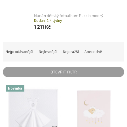
Nanán dětský fotoalbum Puccio modrý
Dodání 2-4 týdny
1 211 Kč
Ř
a
Nejprodávanější
Nejlevnější
Nejdražší
Abecedně
z
e
n
OTEVŘÍT FILTR
í
p
V
r
Novinka
ý
o
p
d
i
u
s
k
p
t
r
ů