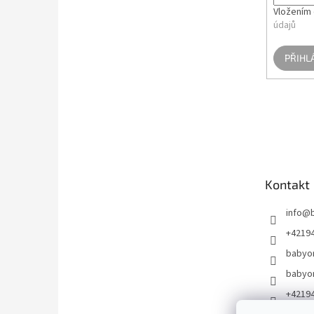
Vložením 
údajů
PŘIHL
Kontakt
info
@
+4219
babyo
babyo
+4219