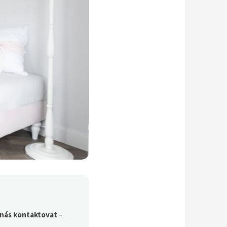
nás kontaktovat
–