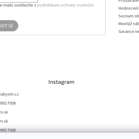
Prodávané
e-mailu souhlasíte s
podmínkami ochrany osobních
Hodnocení
Seznam ob
Montáž ná
ÁSIT SE
Garance ne
Instagram
babyom.cz
49017008
m.sk
m.sk
49017008