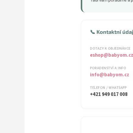
📞 Kontaktní úda
DOTAZY K OBJEDNÁVCE
eshop@babyom.c
PORADENSTVÍ A INFO
info@babyom.cz
TELEFON / WHATSAPP
+421 949 017 008