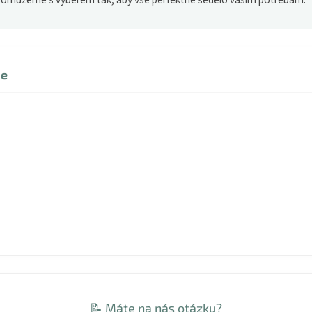
je
z
📝 Máte na nás otázku?