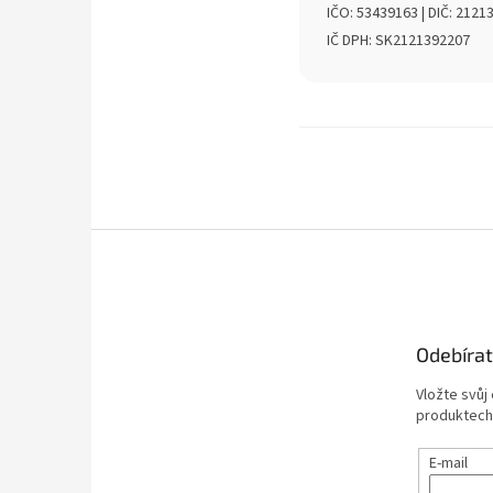
IČO: 53439163 | DIČ: 2121
IČ DPH: SK2121392207
Z
á
p
a
t
Odebírat
í
Vložte svůj
produktech
E-mail