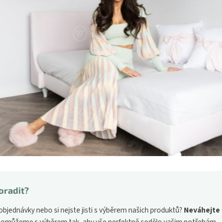
oradit?
bjednávky nebo si nejste jisti s výběrem našich produktů?
Neváhejte 
pomůžeme s výběrem tak, aby vše perfektně sedělo vašim potřebám.