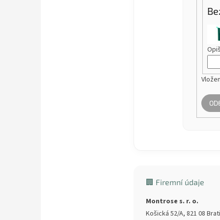
Be
Opiš
Vložen
OD
🏢 Firemní údaje
Montrose s. r. o.
Košická 52/A, 821 08 Brat