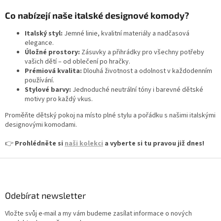
v
Co nabízejí naše italské designové komody?
k
y
Italský styl:
Jemné linie, kvalitní materiály a nadčasová
v
elegance.
ý
Úložné prostory:
Zásuvky a přihrádky pro všechny potřeby
p
vašich dětí – od oblečení po hračky.
i
Prémiová kvalita:
Dlouhá životnost a odolnost v každodenním
s
používání.
u
Stylové barvy:
Jednoduché neutrální tóny i barevné dětské
motivy pro každý vkus.
Proměňte dětský pokoj na místo plné stylu a pořádku s našimi italskými
designovými komodami.
👉
Prohlédněte si
naši kolekci
a vyberte si tu pravou již dnes!
Z
á
p
a
Odebírat newsletter
t
Vložte svůj e-mail a my vám budeme zasílat informace o nových
í