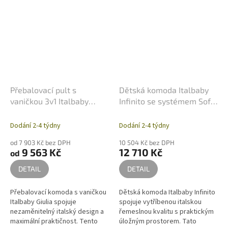
Přebalovací pult s
Dětská komoda Italbaby
vaničkou 3v1 Italbaby
Infinito se systémem Soft-
Giulia - 4 zásuvky
Close
Dodání 2-4 týdny
Dodání 2-4 týdny
od 7 903 Kč bez DPH
10 504 Kč bez DPH
9 563 Kč
12 710 Kč
od
DETAIL
DETAIL
Přebalovací komoda s vaničkou
Dětská komoda Italbaby Infinito
Italbaby Giulia spojuje
spojuje vytříbenou italskou
nezaměnitelný italský design a
řemeslnou kvalitu s praktickým
maximální praktičnost. Tento
úložným prostorem. Tato