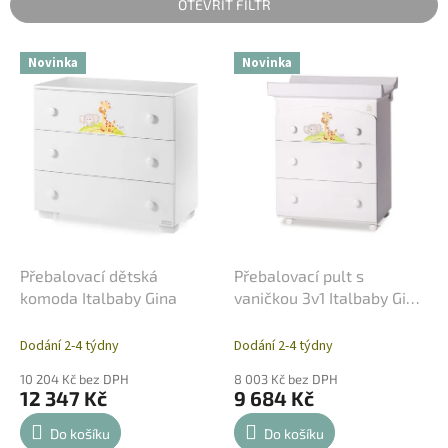
OTEVŘÍT FILTR
í
p
V
r
Novinka
Novinka
ý
o
p
d
i
u
s
k
p
t
r
ů
o
d
u
k
Přebalovací dětská
Přebalovací pult s
t
komoda Italbaby Gina
vaničkou 3v1 Italbaby Gina
ů
- Bílý
Dodání 2-4 týdny
Dodání 2-4 týdny
10 204 Kč bez DPH
8 003 Kč bez DPH
12 347 Kč
9 684 Kč
Do košíku
Do košíku