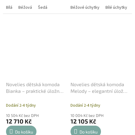
multifunkční pult 3v1 se 4
designová komoda nabízí tři
prostornými zásuvkami nabízí...
Bílá
Béžová
Šedá
prostorné zásuvky na oblečení
Béžové úchytky
Bílé úchytky
a...
Novelies dětská komoda
Novelies dětská komoda
Bianka – praktické úložné
Melody – elegantní úložné
řešení
řešení pro pokoj
Dodání 2-4 týdny
Dodání 2-4 týdny
10 504 Kč bez DPH
10 004 Kč bez DPH
12 710 Kč
12 105 Kč
Do košíku
Do košíku