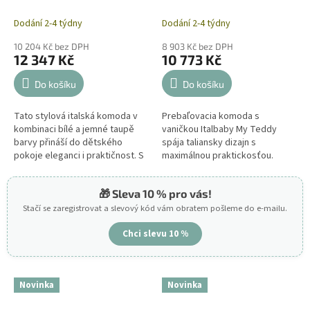
Italbaby My Teddy
Dodání 2-4 týdny
Dodání 2-4 týdny
10 204 Kč bez DPH
8 903 Kč bez DPH
12 347 Kč
10 773 Kč
Do košíku
Do košíku
Tato stylová italská komoda v
Prebaľovacia komoda s
kombinaci bílé a jemné taupě
vaničkou Italbaby My Teddy
barvy přináší do dětského
spája taliansky dizajn s
pokoje eleganci i praktičnost. S
maximálnou praktickosťou.
třemi hlubokými zásuvkami
Vďaka kombinácii bielej a
poskytuje dostatek úložného...
jemného taupe odtieňa pôsobí
🎁 Sleva 10 % pro vás!
moderne a útulne....
Stačí se zaregistrovat a slevový kód vám obratem pošleme do e-mailu.
Chci slevu 10 %
Novinka
Novinka