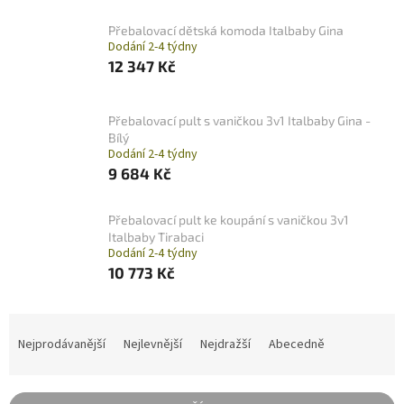
Přebalovací dětská komoda Italbaby Gina
Dodání 2-4 týdny
12 347 Kč
Přebalovací pult s vaničkou 3v1 Italbaby Gina -
Bílý
Dodání 2-4 týdny
9 684 Kč
Přebalovací pult ke koupání s vaničkou 3v1
Italbaby Tirabaci
Dodání 2-4 týdny
10 773 Kč
Ř
a
Nejprodávanější
Nejlevnější
Nejdražší
Abecedně
z
e
n