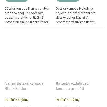
Dětská komoda Bianka ve stylu
Dětská komoda Melody je
art deco spojuje nadčasový
stylové a funkční řešení pro
design s praktičností, čímž
dětský pokoj. Nabízí tři
vytváří ideální 👉 úložné řešení
prostorné zásuvky s tichým
pro dětský pokoj, teenagery i
zavíráním, bezpečné zaoblené
rodiče. Stylové frézování,...
hrany a možnost doplnění
přebalovacího...
Nanán dětská komoda
Italbaby vzdělávací
Black Edition
komoda pro děti
Dodání 2-4 týdny
Dodání 2-4 týdny