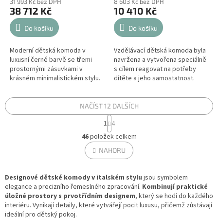
31 993 Kč bez DPH
8 603 Kč bez DPH
38 712 Kč
10 410 Kč
Do košíku
Do košíku
Moderní dětská komoda v
Vzdělávací dětská komoda byla
luxusní černé barvě se třemi
navržena a vytvořena speciálně
prostornými zásuvkami v
s cílem reagovat na potřeby
krásném minimalistickém stylu.
dítěte a jeho samostatnost.
Užitečná komoda na
Nábytek je dosahu a výšce
odkládání dětského oblečení a
dítěte, bez omezení a bez...
jiných...
NAČÍST 12 DALŠÍCH
S
1
4
t
O
r
46
položek celkem
v
á
l
NAHORU
n
á
k
d
o
v
Designové dětské komody v italském stylu
a
jsou symbolem
á
elegance a precizního řemeslného zpracování.
c
Kombinují praktické
n
úložné prostory s prvotřídním designem
í
, který se hodí do každého
í
interiéru. Vynikají detaily, které vytvářejí pocit luxusu, přičemž zůstávají
p
ideální pro dětský pokoj.
r