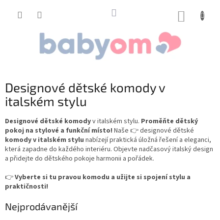
Přejít
na
NÁKUP
obsah
KOŠÍK
Designové dětské komody v
italském stylu
Designové dětské komody
v italském stylu.
Proměňte dětský
pokoj na stylové a funkční místo!
Naše 👉 designové dětské
komody v italském stylu
nabízejí praktická úložná řešení a eleganci,
která zapadne do každého interiéru. Objevte nadčasový italský design
a přidejte do dětského pokoje harmonii a pořádek.
👉
Vyberte si tu pravou komodu a užijte si spojení stylu a
praktičnosti!
Nejprodávanější