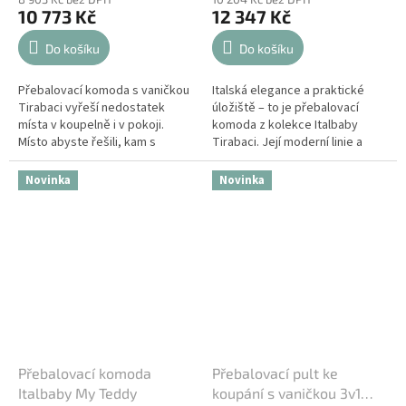
10 773 Kč
12 347 Kč
Do košíku
Do košíku
Přebalovací komoda s vaničkou
Italská elegance a praktické
Tirabaci vyřeší nedostatek
úložiště – to je přebalovací
místa v koupelně i v pokoji.
komoda z kolekce Italbaby
Místo abyste řešili, kam s
Tirabaci. Její moderní linie a
vaničkou a kde miminko
nadčasová kombinace barev
převlékat, máte všechno
zaručují, že se stane vkusnou...
Novinka
Novinka
přehledně po ruce...
Přebalovací komoda
Přebalovací pult ke
Italbaby My Teddy
koupání s vaničkou 3v1