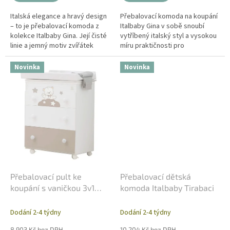
Italská elegance a hravý design
Přebalovací komoda na koupání
– to je přebalovací komoda z
Italbaby Gina v sobě snoubí
kolekce Italbaby Gina. Její čisté
vytříbený italský styl a vysokou
linie a jemný motiv zvířátek
míru praktičnosti pro
zaručují, že se stane vkusnou
každodenní péči o miminko. V
dominantou každého...
čistém bílém provedení s
Novinka
Novinka
decentním...
Přebalovací pult ke
Přebalovací dětská
koupání s vaničkou 3v1
komoda Italbaby Tirabaci
Italbaby Tirabaci
Dodání 2-4 týdny
Dodání 2-4 týdny
8 903 Kč bez DPH
10 204 Kč bez DPH