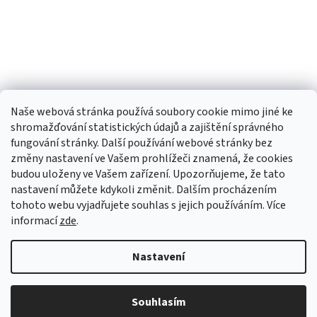
Naše webová stránka používá soubory cookie mimo jiné ke
shromažďování statistických údajů a zajištění správného
fungování stránky. Další používání webové stránky bez
změny nastavení ve Vašem prohlížeči znamená, že cookies
budou uloženy ve Vašem zařízení. Upozorňujeme, že tato
TIk Tok
Instagram
Facebook
nastavení můžete kdykoli změnit. Dalším procházením
tohoto webu vyjadřujete souhlas s jejich používáním. Více
informací
zde
.
Vytvořil Shoptet
Nastavení
Copyright 2026
Babyom
. Všechna práva vyhrazena.
Upravit
Souhlasím
nastavení cookies