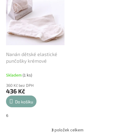
Nanán dětské elastické
punčošky krémové
Skladem
(1 ks)
360 Kč bez DPH
436 Kč
Do košíku
6
3
položek celkem
O