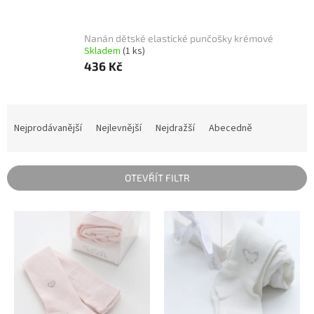
Nanán dětské elastické punčošky krémové
Skladem
(1 ks)
436 Kč
Ř
a
Nejprodávanější
Nejlevnější
Nejdražší
Abecedně
z
e
n
OTEVŘÍT FILTR
í
p
V
r
ý
o
p
d
i
u
s
k
p
t
r
ů