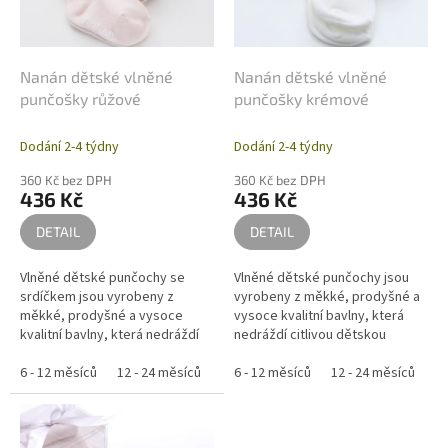
o
d
u
k
Nanán dětské vlněné
Nanán dětské vlněné
t
punčošky růžové
punčošky krémové
ů
Dodání 2-4 týdny
Dodání 2-4 týdny
360 Kč bez DPH
360 Kč bez DPH
436 Kč
436 Kč
DETAIL
DETAIL
Vlněné dětské punčochy se
Vlněné dětské punčochy jsou
srdíčkem jsou vyrobeny z
vyrobeny z měkké, prodyšné a
měkké, prodyšné a vysoce
vysoce kvalitní bavlny, která
kvalitní bavlny, která nedráždí
nedráždí citlivou dětskou
citlivou dětskou pokožku. Teplé
pokožku. Teplé dětské
dětské punčochy budou
6 - 12 měsíců
12 - 24 měsíců
24 - 36 měsíců
punčochy budou skvělým
6 - 12 měsíců
12 - 24 měsíců
24
skvělým dárkem,...
dárkem, zabalené v...