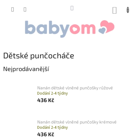
Přejít
na
NÁKUP
obsah
KOŠÍK
Dětské punčocháče
Nejprodávanější
Nanán dětské vlněné punčošky růžové
Dodání 2-4 týdny
436 Kč
Nanán dětské vlněné punčošky krémové
Dodání 2-4 týdny
436 Kč