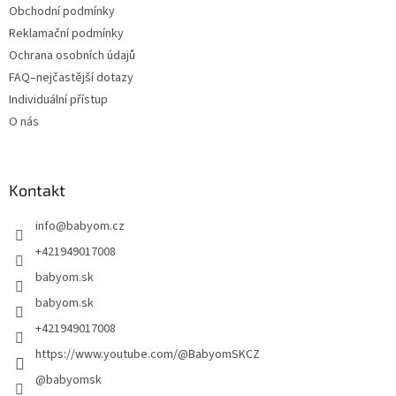
Obchodní podmínky
Reklamační podmínky
Ochrana osobních údajů
FAQ–nejčastější dotazy
Individuální přístup
O nás
Kontakt
info
@
babyom.cz
+421949017008
babyom.sk
babyom.sk
+421949017008
https://www.youtube.com/@BabyomSKCZ
@babyomsk