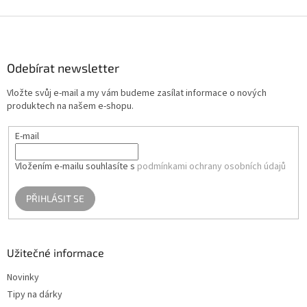
v
l
Z
á
á
d
p
a
a
Odebírat newsletter
c
t
í
Vložte svůj e-mail a my vám budeme zasílat informace o nových
í
p
produktech na našem e-shopu.
r
v
E-mail
k
y
v
Vložením e-mailu souhlasíte s
podmínkami ochrany osobních údajů
ý
p
PŘIHLÁSIT SE
i
s
u
Užitečné informace
Novinky
Tipy na dárky