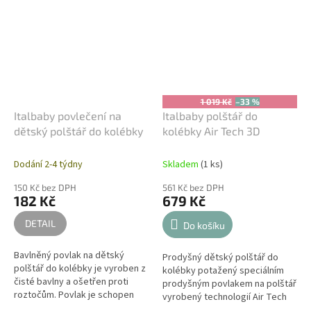
1 019 Kč
–33 %
Italbaby povlečení na
Italbaby polštář do
dětský polštář do kolébky
kolébky Air Tech 3D
Dodání 2-4 týdny
Skladem
(1 ks)
150 Kč bez DPH
561 Kč bez DPH
182 Kč
679 Kč
DETAIL
Do košíku
Bavlněný povlak na dětský
Prodyšný dětský polštář do
polštář do kolébky je vyroben z
kolébky potažený speciálním
čisté bavlny a ošetřen proti
prodyšným povlakem na polštář
roztočům. Povlak je schopen
vyrobený technologií Air Tech
udržet dítě v chladu, v suchu a
3D s medovou hřebenovou