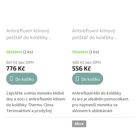
Antirefluxní klínový
Antirefluxní klínový
polštář do kolébky
polštář do kolébky
Italbaby - Thermo Clima
Italbaby - AcaroStop
Skladem
(2 ks)
Skladem
(1 ks)
641 Kč bez DPH
460 Kč bez DPH
776 Kč
556 Kč
Do košíku
Do košíku
Zajistěte svému miminku klidné
Antirefluxní klín do kolébky
dny a noci s antirefluxním klínem
Acaro je ideálním pomocníkem
do kolébky Thermo Clima.
pro nejmenší miminka se
Termoaktivní a prodyšný
sklonem k ublinkávání.
materiál spolu s ergonomickým
Ergonomický tvar poskytuje
sklonem zabezpečují zdravé...
správnou oporu hlavičce a
Akce
trupu, čímž...