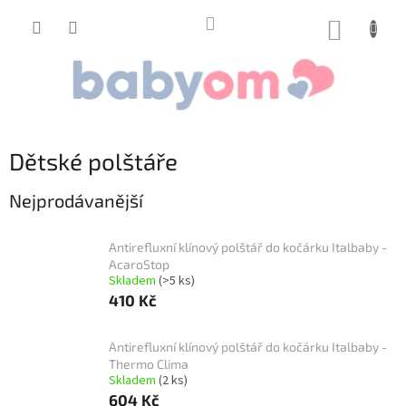
Přejít
na
NÁKUP
obsah
KOŠÍK
Dětské polštáře
Nejprodávanější
Antirefluxní klínový polštář do kočárku Italbaby -
AcaroStop
Skladem
(>5 ks)
410 Kč
Antirefluxní klínový polštář do kočárku Italbaby -
Thermo Clima
Skladem
(2 ks)
604 Kč