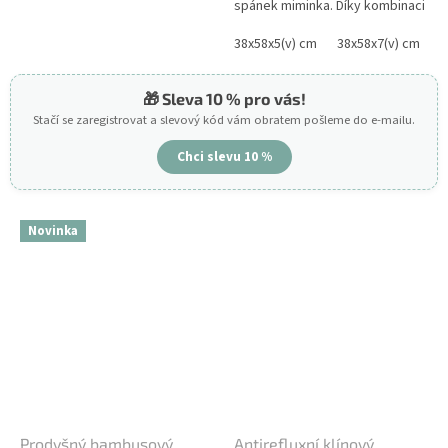
spánek miminka. Díky kombinaci
optimálním úhlu 15°. Tento sklon
probiotické tkaniny a vláken
přirozeně zmírňuje...
absorbujících tekutiny...
38x58x5(v) cm
38x58x7(v) cm
🎁 Sleva 10 % pro vás!
Stačí se zaregistrovat a slevový kód vám obratem pošleme do e-mailu.
Chci slevu 10 %
Novinka
Prodyšný bambusový
Antirefluxní klínový