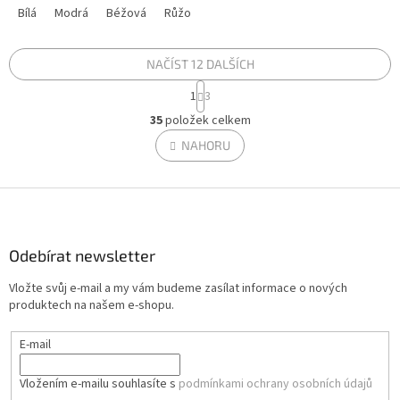
pohodlí. Je dostupný ve více...
Bílá
Modrá
Béžová
Růžová
Sivá
Šedá
strukturou, která uvnitř vytváří...
NAČÍST 12 DALŠÍCH
S
1
3
t
O
r
35
položek celkem
v
á
l
NAHORU
n
á
k
d
o
v
Z
a
á
c
á
n
í
p
í
p
a
Odebírat newsletter
r
t
v
Vložte svůj e-mail a my vám budeme zasílat informace o nových
í
k
produktech na našem e-shopu.
y
v
E-mail
ý
p
i
Vložením e-mailu souhlasíte s
podmínkami ochrany osobních údajů