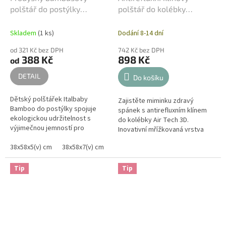
polštář do postýlky
polštář do kolébky
Italbaby Bamboo
Italbaby - Airtech 3D
Skladem
(1 ks)
Dodání 8-14 dní
od 321 Kč bez DPH
742 Kč bez DPH
388 Kč
898 Kč
od
DETAIL
Do košíku
Dětský polštářek Italbaby
Zajistěte miminku zdravý
Bamboo do postýlky spojuje
spánek s antirefluxním klínem
ekologickou udržitelnost s
do kolébky Air Tech 3D.
výjimečnou jemností pro
Inovativní mřížkovaná vrstva
nejcitlivější pokožku. Výplň z
zaručuje, že spánková plocha
antialergenních vláken v
38x58x5(v) cm
38x58x7(v) cm
zůstává prodyšná, čímž
kombinaci s...
eliminuje...
Tip
Tip