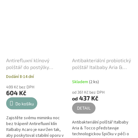
Antirefluxní klínový
Antibakteriální probiotický
polštář do postýlky
polštář Italbaby Aria &
Italbaby - AcaroStop
Tocco do postýlky
Dodání 8-14 dní
Průměrné
Skladem
(2 ks)
hodnocení
499 Kč bez DPH
produktu
604 Kč
od 361 Kč bez DPH
je
437 Kč
od
5,0
Do košíku
z
DETAIL
5
Zajistěte svému miminku noc
hvězdiček.
Antibakteriální polštář Italbaby
bez trápení! Antirefluxní klín
Aria & Tocco představuje
Italbaby Acaro je navržen tak,
technologickou špičku v péči o
aby poskytoval stabilní oporu v