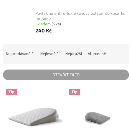
Povlak na antirefluxní klínový polštář do kočárku
Italbaby
Skladem
(5 ks)
240 Kč
Ř
a
Nejprodávanější
Nejlevnější
Nejdražší
Abecedně
z
e
n
OTEVŘÍT FILTR
í
p
V
r
Tip
Tip
ý
o
p
d
i
u
s
k
p
t
r
ů