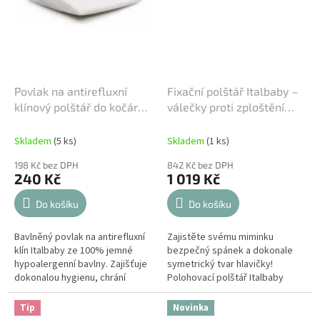
Povlak na antirefluxní
Fixační polštář Italbaby –
klínový polštář do kočárku
válečky proti zploštění
Italbaby
hlavičky
Skladem
(5 ks)
Skladem
(1 ks)
198 Kč bez DPH
842 Kč bez DPH
240 Kč
1 019 Kč
Do košíku
Do košíku
Bavlněný povlak na antirefluxní
Zajistěte svému miminku
klín Italbaby ze 100% jemné
bezpečný spánek a dokonale
hypoalergenní bavlny. Zajišťuje
symetrický tvar hlavičky!
dokonalou hygienu, chrání
Polohovací polštář Italbaby
polštář před znečištěním a díky
(oblíbené polohovací válečky) je
vysoké prodyšnosti dopřává...
experty navržen pro fixaci
Tip
Novinka
novorozence...