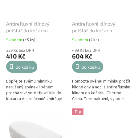
o
d
u
k
Antirefluxní klínový
Antirefluxní klínový
t
polštář do kočárku
polštář do kočárku
ů
Italbaby - AcaroStop
Italbaby - Thermo Clima
Skladem
(>5 ks)
Skladem
(2 ks)
Průměrné
Průměrné
hodnocení
hodnocení
339 Kč bez DPH
499 Kč bez DPH
produktu
produktu
410 Kč
604 Kč
je
je
5,0
5,0
Do košíku
Do košíku
z
z
5
5
Dopřejte svému miminku
Pomozte svému miminku prožít
hvězdiček.
hvězdiček.
nerušený spánek i během
klidné dny a noci s antirefluxním
procházek! Antirefluxní klín do
klínem do kočárku Thermo
kočárku Acaro účinně zmírňuje
Clima. Termoaktivní, vysoce
projevy refluxu a podporuje
prodyšný materiál a
zdravé trávení. Díky
ergonomický sklon zajišťují
Tip
ergonomickému...
zdravé...