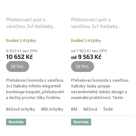
Přebalovací pult s
Přebalovací pult s
vaničkou 3v1 Italbaby
vaničkou 3v1 Italbaby
Infinito se systémem Soft-
Giulia - 4 zásuvky
Close
Dodání 2-4 týdny
Dodání 2-4 týdny
8 803 Kč bez DPH
od 7 903 Kč bez DPH
10 652 Kč
9 563 Kč
od
DETAIL
DETAIL
Přebalovací komoda s vaničkou
Přebalovací komoda s vaničkou
3v1 Italbaby Infinito elegantně
Italbaby Giulia spojuje
kombinuje koupání, přebalování
nezaměnitelný italský design a
a úložný prostor. Díky čistému
maximální praktičnost. Tento
designu a špičkovému
multifunkční pult 3v1 se 4
italskému zpracování je
Béžové úchytky
Bílé úchytky
Přírodní úchytky
prostornými zásuvkami nabízí...
Bílá
Béžová
Šedá
Přírodní - Přírodn
ideálním...
Novinka
Novinka