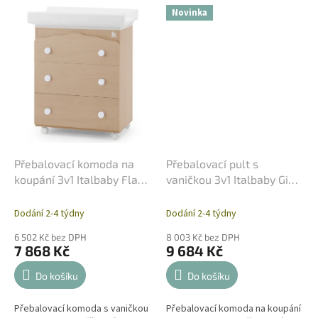
pěny je navržen tak, aby
vybaven kolečky s brzdou, což
Novinka
okamžitě...
umožňuje...
Přebalovací komoda na
Přebalovací pult s
koupání 3v1 Italbaby Flash
vaničkou 3v1 Italbaby Gina
- Přírodní
- Bílý
Dodání 2-4 týdny
Dodání 2-4 týdny
6 502 Kč bez DPH
8 003 Kč bez DPH
7 868 Kč
9 684 Kč
Do košíku
Do košíku
Přebalovací komoda s vaničkou
Přebalovací komoda na koupání