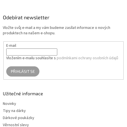
á
p
a
Odebírat newsletter
t
Vložte svůj e-mail a my vám budeme zasílat informace o nových
í
produktech na našem e-shopu.
E-mail
Vložením e-mailu souhlasíte s
podmínkami ochrany osobních údajů
PŘIHLÁSIT SE
Užitečné informace
Novinky
Tipy na dárky
Dárkové poukázky
Věrnostní slevy