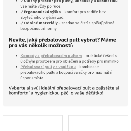
✔
Úložný prostor pro pleny, ubrousky a kosmetiku
–
vše máte vždy po ruce.
✔
Ergonomická výška
– komfort pro rodiče bez
zbytečného ohýbání zad.
✔
Odolné materiály
– snadno se čistí a splňují přísné
bezpečnostní normy.
Nevíte, jaký přebalovací pult vybrat? Máme
pro vás několik možností:
Komody s přebalovacím pultem
– praktické řešení s
úložným prostorem pro oblečení a potřeby pro miminko.
Přebalovací pulty s vaničkou
– kombinace
přebalovacího pultu a koupací vaničky pro maximální
úsporu místa.
Vyberte si svůj ideální přebalovací pult a zajistěte si
komfortní a hygienickou péči o vaše děťátko!