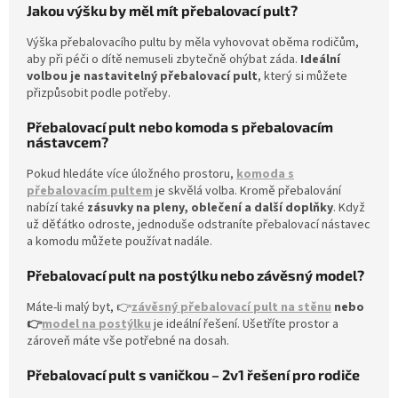
Jakou výšku by měl mít přebalovací pult?
i
s
Výška přebalovacího pultu by měla vyhovovat oběma rodičům,
u
aby při péči o dítě nemuseli zbytečně ohýbat záda.
Ideální
volbou je nastavitelný přebalovací pult
, který si můžete
přizpůsobit podle potřeby.
Přebalovací pult nebo komoda s přebalovacím
nástavcem?
Pokud hledáte více úložného prostoru,
komoda s
přebalovacím pultem
je skvělá volba. Kromě přebalování
nabízí také
zásuvky na pleny, oblečení a další doplňky
. Když
už děťátko odroste, jednoduše odstraníte přebalovací nástavec
a komodu můžete používat nadále.
Přebalovací pult na postýlku nebo závěsný model?
Máte-li malý byt, 👉
závěsný přebalovací pult na stěnu
nebo
👉
model na postýlku
je ideální řešení. Ušetříte prostor a
zároveň máte vše potřebné na dosah.
Přebalovací pult s vaničkou – 2v1 řešení pro rodiče