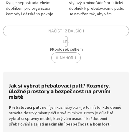
Kyo je nepostradatelným
stylový a mimořádně praktický
doplňkem pro organizaci
doplněk k přebalovacímu pultu.
komody i dětského pokoje.
Je navržen tak, aby vám
Tento elegantní pomocník v
usnadnil organizaci dětské
jemném designu byl navržen
kosmetiky a plen, které
tak, aby proměnil...
potřebujete...
NAČÍST 12 DALŠÍCH
S
1
8
t
O
r
96
položek celkem
v
á
l
NAHORU
n
á
k
d
o
v
a
á
c
n
Jak si vybrat přebalovací pult? Rozměry,
í
í
úložné prostory a bezpečnost na prvním
p
místě
r
v
Přebalovací pult
není jen kus nábytku – je to místo, kde denně
k
strávíte desítky minut péčí o své miminko. Proto je důležité
y
vybrat si správný model, který vám usnadní každodenní
v
přebalování a zajistí
maximální bezpečnost a komfort
.
ý
p