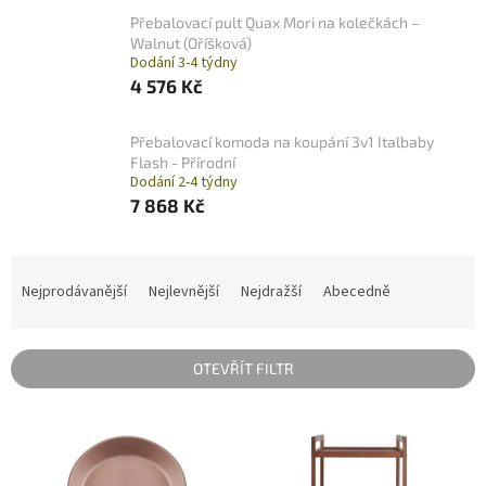
Přebalovací pult Quax Mori na kolečkách –
Walnut (Oříšková)
Dodání 3-4 týdny
4 576 Kč
Přebalovací komoda na koupání 3v1 Italbaby
Flash - Přírodní
Dodání 2-4 týdny
7 868 Kč
Ř
a
Nejprodávanější
Nejlevnější
Nejdražší
Abecedně
z
e
n
OTEVŘÍT FILTR
í
p
V
r
ý
o
p
d