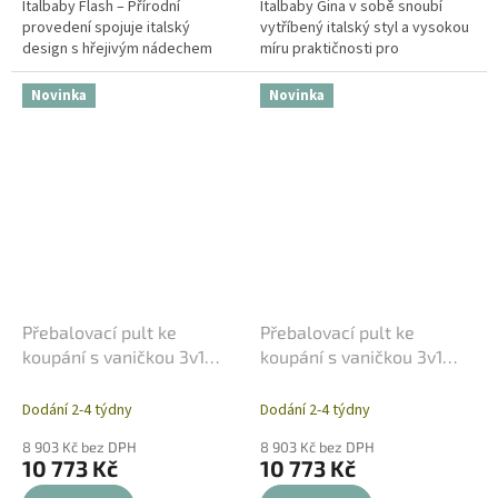
Italbaby Flash – Přírodní
Italbaby Gina v sobě snoubí
provedení spojuje italský
vytříbený italský styl a vysokou
design s hřejivým nádechem
míru praktičnosti pro
přírodního dřeva. Tato
každodenní péči o miminko. V
kombinace působí v interiéru
čistém bílém provedení s
Novinka
Novinka
útulně a...
decentním...
Přebalovací pult ke
Přebalovací pult ke
koupání s vaničkou 3v1
koupání s vaničkou 3v1
Italbaby Tirabaci
Italbaby My Teddy
Dodání 2-4 týdny
Dodání 2-4 týdny
8 903 Kč bez DPH
8 903 Kč bez DPH
10 773 Kč
10 773 Kč