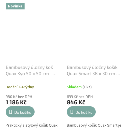
konceptem Salvaspazio
eleganci s konceptem...
Novinka
(prostorová...
Bambusový úložný koš
Bambusový úložný košík
Quax Kyo 50 x 50 cm –
Quax Smart 38 x 30 cm –
Béžový
Béžový
Dodání 3-4 týdny
Skladem
(1 ks)
980 Kč bez DPH
699 Kč bez DPH
1 186 Kč
846 Kč
Do košíku
Do košíku
Praktický a stylový košík Quax
Bambusový košík Quax Smart je