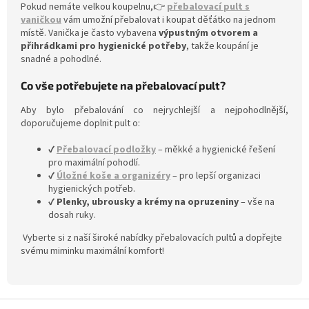
Pokud nemáte velkou koupelnu,👉
přebalovací pult s
vaničkou
vám umožní přebalovat i koupat děťátko na jednom
místě. Vanička je často vybavena
výpustným otvorem a
přihrádkami pro hygienické potřeby
, takže koupání je
snadné a pohodlné.
Co vše potřebujete na přebalovací pult?
Aby bylo přebalování co nejrychlejší a nejpohodlnější,
doporučujeme doplnit pult o:
✔
Přebalovací podložky
– měkké a hygienické řešení
pro maximální pohodlí.
✔
Úložné koše a organizéry
– pro lepší organizaci
hygienických potřeb.
✔
Plenky, ubrousky a krémy na opruzeniny
– vše na
dosah ruky.
Vyberte si z naší široké nabídky přebalovacích pultů a dopřejte
svému miminku maximální komfort!
Z