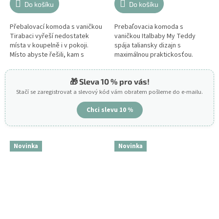
Do košíku
Do košíku
Přebalovací komoda s vaničkou
Prebaľovacia komoda s
Tirabaci vyřeší nedostatek
vaničkou Italbaby My Teddy
místa v koupelně i v pokoji.
spája taliansky dizajn s
Místo abyste řešili, kam s
maximálnou praktickosťou.
vaničkou a kde miminko
Vďaka kombinácii bielej a
převlékat, máte všechno
jemného taupe odtieňa pôsobí
🎁 Sleva 10 % pro vás!
přehledně po ruce...
moderne a útulne....
Stačí se zaregistrovat a slevový kód vám obratem pošleme do e-mailu.
Chci slevu 10 %
Novinka
Novinka