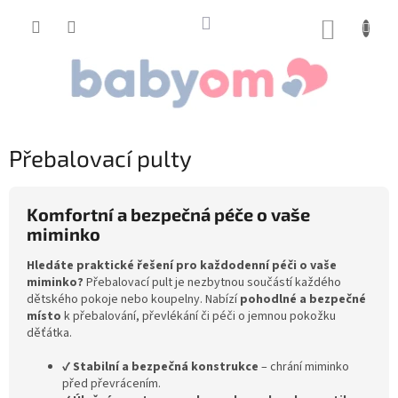
Přejít
na
NÁKUP
obsah
KOŠÍK
Přebalovací pulty
Komfortní a bezpečná péče o vaše
miminko
Hledáte praktické řešení pro každodenní péči o vaše
miminko?
Přebalovací pult je nezbytnou součástí každého
dětského pokoje nebo koupelny. Nabízí
pohodlné a bezpečné
místo
k přebalování, převlékání či péči o jemnou pokožku
děťátka.
✔
Stabilní a bezpečná konstrukce
– chrání miminko
před převrácením.