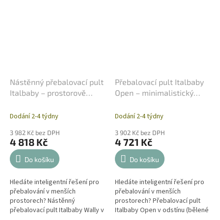
Nástěnný přebalovací pult
Přebalovací pult Italbaby
Italbaby – prostorově
Open – minimalistický
úsporný a bezpečný
design (Bělený)
Dodání 2-4 týdny
Dodání 2-4 týdny
3 982 Kč bez DPH
3 902 Kč bez DPH
4 818 Kč
4 721 Kč
Do košíku
Do košíku
Hledáte inteligentní řešení pro
Hledáte inteligentní řešení pro
přebalování v menších
přebalování v menších
prostorech? Nástěnný
prostorech? Přebalovací pult
přebalovací pult Italbaby Wally v
Italbaby Open v odstínu (bělené
sobě spojuje italskou eleganci s
dřevo) v sobě spojuje italskou