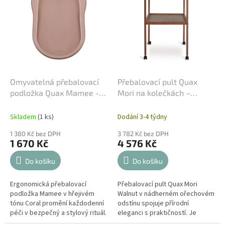
i
u
s
k
p
t
r
ů
o
d
u
k
Omyvatelná přebalovací
Přebalovací pult Quax
t
podložka Quax Mamee -
Mori na kolečkách –
ů
Coral (Růžová)
Walnut (Oříšková)
Skladem
(1 ks)
Dodání 3-4 týdny
1 380 Kč bez DPH
3 782 Kč bez DPH
1 670 Kč
4 576 Kč
Do košíku
Do košíku
Ergonomická přebalovací
Přebalovací pult Quax Mori
podložka Mamee v hřejivém
Walnut v nádherném ořechovém
tónu Coral promění každodenní
odstínu spojuje přírodní
péči v bezpečný a stylový rituál.
eleganci s praktičností. Je
Její unikátní povrch z jemné
vyroben z bukového dřeva a