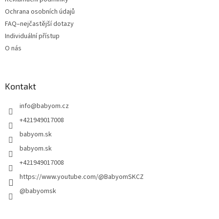
Ochrana osobních údajů
FAQ–nejčastější dotazy
Individuální přístup
O nás
Kontakt
info
@
babyom.cz
+421949017008
babyom.sk
babyom.sk
+421949017008
https://www.youtube.com/@BabyomSKCZ
@babyomsk