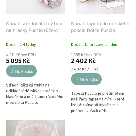
o
d
u
k
Nanán střední úložný box
Nanán tapeta do dětského
t
na hračky Puccio růžový
pokoje Dolce Puccio
ů
Dodání 2-4 týdny
Dodání 15 pracovních dnů
4 211 Kč bez DPH
1 985 Kč bez DPH
5 095 Kč
2 402 Kč
Měrná
2 402 Kč / 1 m2
Do košíku
cena:
Do košíku
Střední dětská truhla na
odkládání dětských hraček s
Tapeta Puccio je předmětem
hlavičkou a nožičkami růžového
naší řady tapet na míru, které
medvídka Puccio.
lze přizpůsobit iniciálami a
Užitečný odkládací a úložný box
jménem vašich dětí.
na hračky z bílého proutí je
velmi praktický...