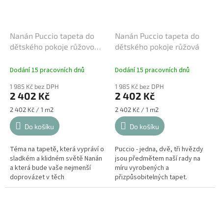
Nanán Puccio tapeta do
Nanán Puccio tapeta do
dětského pokoje růžovo
dětského pokoje růžová
modrá
Dodání 15 pracovních dnů
Dodání 15 pracovních dnů
1 985 Kč bez DPH
1 985 Kč bez DPH
2 402 Kč
2 402 Kč
Měrná
Měrná
2 402 Kč / 1 m2
2 402 Kč / 1 m2
cena:
cena:
Do košíku
Do košíku
Téma na tapetě, která vypráví o
Puccio - jedna, dvě, tři hvězdy
sladkém a klidném světě Nanán
jsou předmětem naší rady na
a která bude vaše nejmenší
míru vyrobených a
doprovázet v těch
přizpůsobitelných tapet.
nejkrásnějších snech. Tapety na
Perfektní design, který bude
míru, které lze přizpůsobit
doprovázet nejmenších při
počátečním...
usínání. Medvěd...