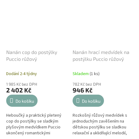
Nanán cop do postýlky
Nanán hrací medvídek na
Puccio růžový
postýlku Puccio růžový
Dodání 2-4 týdny
Skladem
(1 ks)
1 985 Kč bez DPH
782 Kč bez DPH
2 402 Kč
946 Kč
Do košíku
Do košíku
Heboučký a praktický pletený
Rozkošný růžový medvídek s
cop do postýlky se sladkým
jednoduchým zavěšením na
plyšovým medvídkem Puccio
dětskou postýlku se sladkou
ukončený romantickými
relaxační a uklidňující melodií,