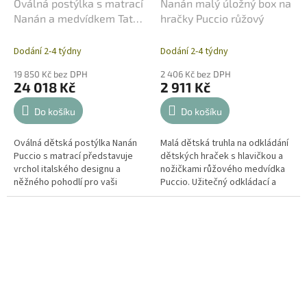
Oválná postýlka s matrací
Nanán malý úložný box na
Nanán a medvídkem Tato -
hračky Puccio růžový
Růžová
Dodání 2-4 týdny
Dodání 2-4 týdny
19 850 Kč bez DPH
2 406 Kč bez DPH
24 018 Kč
2 911 Kč
Do košíku
Do košíku
Oválná dětská postýlka Nanán
Malá dětská truhla na odkládání
Puccio s matrací představuje
dětských hraček s hlavičkou a
vrchol italského designu a
nožičkami růžového medvídka
něžného pohodlí pro vaši
Puccio. Užitečný odkládací a
holčičku. Tato precizně
úložný box na hračky z bílého
zpracovaná buková postýlka s
proutí je velmi...
ikonickým...