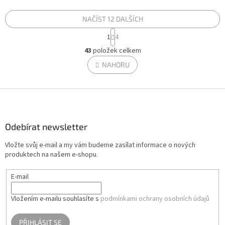
mašličkami. Ochranný pletenec
bude skvělým pomocníkem při
slouží jako měkká redukce,
usínání nebo na cestách.
která chrání...
Dětská...
NAČÍST 12 DALŠÍCH
S
1
4
t
O
r
43
položek celkem
v
á
l
NAHORU
n
á
k
d
o
v
Z
a
á
c
á
n
í
p
í
p
a
Odebírat newsletter
r
t
v
Vložte svůj e-mail a my vám budeme zasílat informace o nových
í
k
produktech na našem e-shopu.
y
v
E-mail
ý
p
i
Vložením e-mailu souhlasíte s
podmínkami ochrany osobních údajů
s
u
PŘIHLÁSIT SE