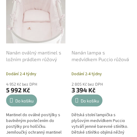
Nanán oválný mantinel s
Nanán lampa s
ložním prádlem růžový
medvídkem Puccio růžová
Dodání 2-4 týdny
Dodání 2-4 týdny
4 952 Kč bez DPH
2 805 Kč bez DPH
5 992 Kč
3 394 Kč
Do košíku
Do košíku
Mantinel do oválné postýlky s
Dětská stolní lampička s
bavlněným povlečením do
plyšovým medvídkem Puccio
postýlky pro holčičku.
vytváří jemné barevné stínítko.
Jemňoučký ochranný mantinel
Dětské stínítko objímá něžný