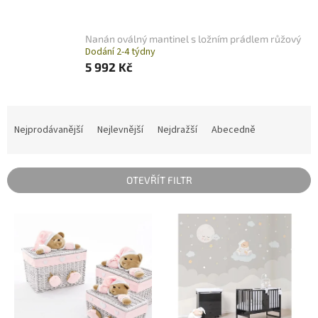
Nanán oválný mantinel s ložním prádlem růžový
Dodání 2-4 týdny
5 992 Kč
Ř
a
Nejprodávanější
Nejlevnější
Nejdražší
Abecedně
z
e
n
OTEVŘÍT FILTR
í
p
V
r
ý
o
p
d
i
u
s
k
p
t
r
ů