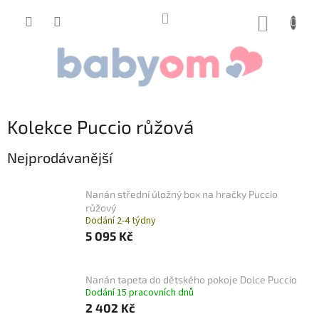
Přejít
na
NÁKUP
obsah
KOŠÍK
Kolekce Puccio růžová
Nejprodávanější
Nanán střední úložný box na hračky Puccio
růžový
Dodání 2-4 týdny
5 095 Kč
Nanán tapeta do dětského pokoje Dolce Puccio
Dodání 15 pracovních dnů
2 402 Kč