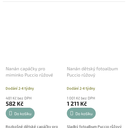
vytváří útočiště a chrání
bílým medvídek Tato, které
miminko před nárazy nebo
může sloužit i jako krásná
zapadnutím nožičky a...
dekorace v...
Nanán capáčky pro
Nanán dětský fotoalbum
miminko Puccio růžové
Puccio růžový
Dodání 2-4 týdny
Dodání 2-4 týdny
481 Kč bez DPH
1 001 Kč bez DPH
582 Kč
1 211 Kč
Do košíku
Do košíku
Rozkošné dětské capáčky pro
Sladký fotoalbum Puccio růžový