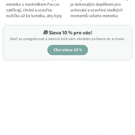
miminko s medvídkem Puccio
je dokonalým doplňkem pro
zahřívají, chrání a uzavřou
uchování a uzavření sladkých
nožičku až ke kotníku, aby byly
momentů vašeho miminka.
pohodlné pro miminko.
Dětský album na fotky bude
Teploučké capáčky budou
skvělým dárkem k narození
🎁 Sleva 10 % pro vás!
skvělým dárkem k...
miminka,...
Stačí se zaregistrovat a slevový kód vám obratem pošleme do e-mailu.
Chci slevu 10 %