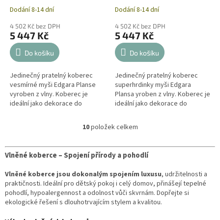
Dodání 8-14 dní
Dodání 8-14 dní
4 502 Kč bez DPH
4 502 Kč bez DPH
5 447 Kč
5 447 Kč
Do košíku
Do košíku
Jedinečný pratelný koberec
Jedinečný pratelný koberec
vesmírné myši Edgara Planse
superhrdinky myši Edgara
vyroben z vlny. Koberec je
Plansa yroben z vlny. Koberec je
ideální jako dekorace do
ideální jako dekorace do
dětských pokojů nebo jako
dětských pokojů nebo jako
koberec do domácnosti. Každý
koberec do domácnosti.
10
položek celkem
O
vlněný koberec...
Zkombinujte jej s...
v
l
Vlněné koberce – Spojení přírody a pohodlí
á
d
Vlněné koberce jsou dokonalým spojením luxusu
, udržitelnosti a
a
praktičnosti. Ideální pro dětský pokoj i celý domov, přinášejí tepelné
c
pohodlí, hypoalergennost a odolnost vůči skvrnám. Dopřejte si
í
ekologické řešení s dlouhotrvajícím stylem a kvalitou.
p
r