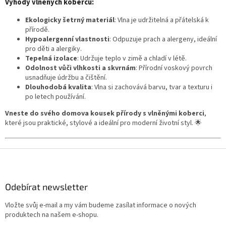
Výhody vlněných koberců:
v
k
Ekologicky šetrný materiál
: Vlna je udržitelná a přátelská k
y
přírodě.
v
Hypoalergenní vlastnosti
: Odpuzuje prach a alergeny, ideální
ý
pro děti a alergiky.
p
Tepelná izolace
: Udržuje teplo v zimě a chladí v létě.
i
Odolnost vůči vlhkosti a skvrnám
: Přírodní voskový povrch
s
usnadňuje údržbu a čištění.
u
Dlouhodobá kvalita
: Vlna si zachovává barvu, tvar a texturu i
po letech používání.
Vneste do svého domova kousek přírody s vlněnými koberci
,
které jsou praktické, stylové a ideální pro moderní životní styl. 🌟
Z
á
p
a
Odebírat newsletter
t
Vložte svůj e-mail a my vám budeme zasílat informace o nových
í
produktech na našem e-shopu.