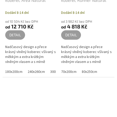
koberec Area Natural
koberec Runner Natural
Dodání 8-14 dní
Dodání 8-14 dní
od 10 504 Kč bez DPH
od 3 982 Kč bez DPH
12 710 Kč
4 818 Kč
od
od
DETAIL
DETAIL
Nadčasový design a přece
Nadčasový design a přece
krásný vlněný koberec všívaný s
krásný vlněný koberec všívaný s
měkkým a extra krátkým
měkkým a extra krátkým
vlněným vlasem a s mírně
vlněným vlasem a s mírně
delším vlasem na dvou okrajích.
delším vlasem na dvou okrajích.
Koberec je dostupný ve třech
180x200cm
240x260cm
300x340cm
Koberec je dostupný ve dvou
70x200cm
80x250cm
praktických...
praktických...