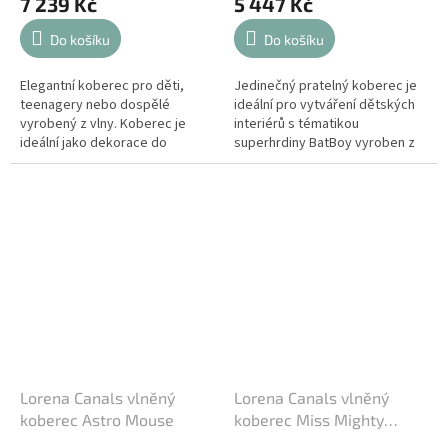
7 239 Kč
5 447 Kč
Do košíku
Do košíku
Elegantní koberec pro děti,
Jedinečný pratelný koberec je
teenagery nebo dospělé
ideální pro vytváření dětských
vyrobený z vlny. Koberec je
interiérů s tématikou
ideální jako dekorace do
superhrdiny BatBoy vyroben z
dětských pokojů nebo jako
vlny. Koberec je ideální jako
koberec do domácnosti. Každý
dekorace do dětských pokojů
vlněný koberec je...
nebo...
Lorena Canals vlněný
Lorena Canals vlněný
koberec Astro Mouse
koberec Miss Mighty
Mouse