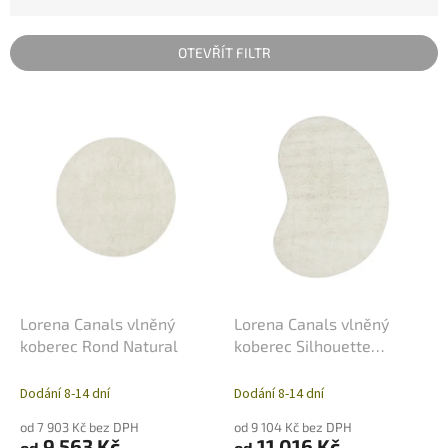
z
e
n
OTEVŘÍT FILTR
í
p
V
r
ý
o
p
d
i
u
s
k
p
t
r
ů
o
d
u
k
Lorena Canals vlněný
Lorena Canals vlněný
t
koberec Rond Natural
koberec Silhouette
ů
Natural
Dodání 8-14 dní
Dodání 8-14 dní
od 7 903 Kč bez DPH
od 9 104 Kč bez DPH
9 563 Kč
11 016 Kč
od
od