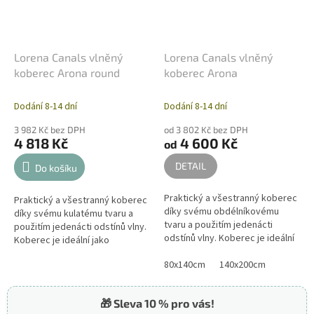
Lorena Canals vlněný
Lorena Canals vlněný
koberec Arona round
koberec Arona
Dodání 8-14 dní
Dodání 8-14 dní
3 982 Kč bez DPH
od 3 802 Kč bez DPH
4 818 Kč
4 600 Kč
od
DETAIL
Do košíku
Praktický a všestranný koberec
Praktický a všestranný koberec
díky svému obdélníkovému
díky svému kulatému tvaru a
tvaru a použitím jedenácti
použitím jedenácti odstínů vlny.
odstínů vlny. Koberec je ideální
Koberec je ideální jako
jako dekorace do dětských
dekorace do dětských pokojů
pokojů nebo jako koberec do...
80x140cm
140x200cm
nebo jako koberec do
domácnosti....
🎁 Sleva 10 % pro vás!