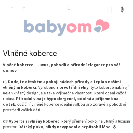
Přejít
na
NÁKUP
obsah
KOŠÍK
Vlněné koberce
Vlněné koberce – Luxus, pohodlí a přírodní elegance pro váš
domov
👉
Dodejte dětskému pokoji nádech přírody a tepla s našimi
vlněnými koberci.
Vyrobeno
z prvotřídní vlny
, tyto koberce nabízejí
nejen krásný design, ale také výjimečné vlastnosti, které ocení každá
rodina.
Přírodní vlna je hypoalergenní, odolná a příjemná na
dotek
, což činí vlněné koberce ideální volbou pro zdravé a pohodlné
prostředí vašich dětí.
👉
Vyberte si vlněný koberec
, který přemění pokoj na útulný a luxusní
prostor!
Dětský pokoj nikdy nevypadal a nepůsobil lépe.
🌟