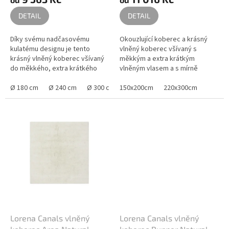
DETAIL
DETAIL
Díky svému nadčasovému
Okouzlující koberec a krásný
kulatému designu je tento
vlněný koberec všívaný s
krásný vlněný koberec všívaný
měkkým a extra krátkým
do měkkého, extra krátkého
vlněným vlasem a s mírně
vlněného vlasu s mírně delším
delším vlasem na dvou okrajích.
vlasem po okrajích. Koberec je
Ø 180 cm
Ø 240 cm
Ø 300 cm
Koberec je dostupný ve dvou
150x200cm
220x300cm
dostupný...
praktických...
Lorena Canals vlněný
Lorena Canals vlněný