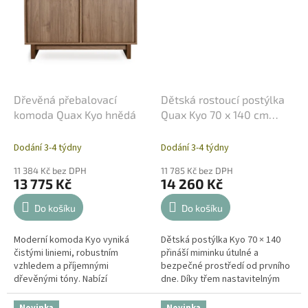
Dřevěná přebalovací
Dětská rostoucí postýlka
komoda Quax Kyo hnědá
Quax Kyo 70 x 140 cm
hnědá
Dodání 3-4 týdny
Dodání 3-4 týdny
11 384 Kč bez DPH
11 785 Kč bez DPH
13 775 Kč
14 260 Kč
Do košíku
Do košíku
Moderní komoda Kyo vyniká
Dětská postýlka Kyo 70 × 140
čistými liniemi, robustním
přináší miminku útulné a
vzhledem a příjemnými
bezpečné prostředí od prvního
dřevěnými tóny. Nabízí
dne. Díky třem nastavitelným
praktický úložný prostor díky
výškám roštu se snadno
dvěma dvířkům a dvěma
přizpůsobí vývoji dítěte a