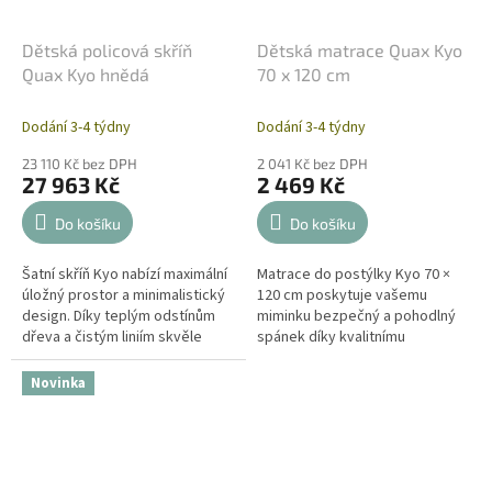
Dětská policová skříň
Dětská matrace Quax Kyo
Quax Kyo hnědá
70 x 120 cm
Dodání 3-4 týdny
Dodání 3-4 týdny
23 110 Kč bez DPH
2 041 Kč bez DPH
27 963 Kč
2 469 Kč
Do košíku
Do košíku
Šatní skříň Kyo nabízí maximální
Matrace do postýlky Kyo 70 ×
úložný prostor a minimalistický
120 cm poskytuje vašemu
design. Díky teplým odstínům
miminku bezpečný a pohodlný
dřeva a čistým liniím skvěle
spánek díky kvalitnímu
zapadne do každého moderního
polyethylenovému jádru 20
interiéru. ✅...
kg/m³. Antialergenní potah z
Novinka
bavlny a...