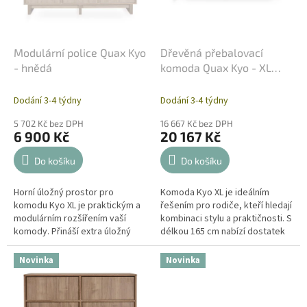
o
d
u
k
Modulární police Quax Kyo
Dřevěná přebalovací
t
- hnědá
komoda Quax Kyo - XL
ů
hnědá
Dodání 3-4 týdny
Dodání 3-4 týdny
5 702 Kč bez DPH
16 667 Kč bez DPH
6 900 Kč
20 167 Kč
Do košíku
Do košíku
Horní úložný prostor pro
Komoda Kyo XL je ideálním
komodu Kyo XL je praktickým a
řešením pro rodiče, kteří hledají
modulárním rozšířením vaší
kombinaci stylu a praktičnosti. S
komody. Přináší extra úložný
délkou 165 cm nabízí dostatek
prostor pro dětské potřeby
úložného prostoru pro dětské
nebo dekorace a zachovává
potřeby, oblečení i...
Novinka
Novinka
nadčasový...