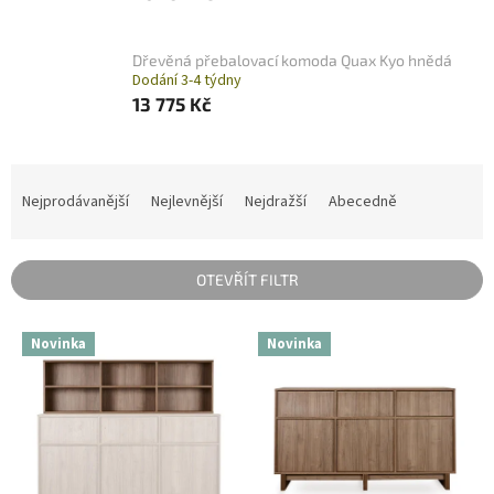
Dřevěná přebalovací komoda Quax Kyo hnědá
Dodání 3-4 týdny
13 775 Kč
Ř
a
Nejprodávanější
Nejlevnější
Nejdražší
Abecedně
z
e
n
OTEVŘÍT FILTR
í
p
V
r
Novinka
Novinka
ý
o
p
d
i
u
s
k
p
t
r
ů