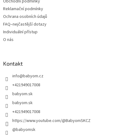
Obchodní podmínky
Reklamační podmínky
Ochrana osobních údajů
FAQ–nejčastější dotazy
Individuální přístup
O nás
Kontakt
info
@
babyom.cz
+421949017008
babyom.sk
babyom.sk
+421949017008
https://www.youtube.com/@BabyomSKCZ
@babyomsk