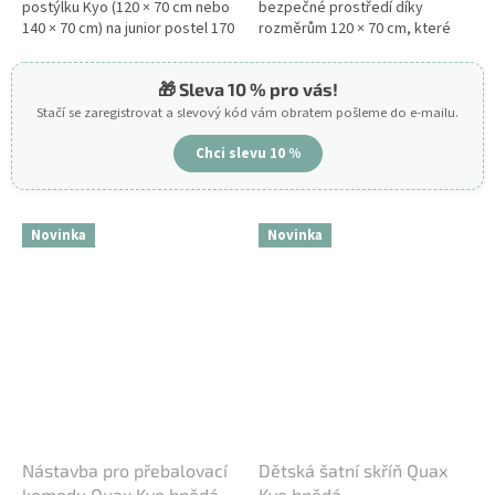
postýlku Kyo (120 × 70 cm nebo
bezpečné prostředí díky
140 × 70 cm) na junior postel 170
rozměrům 120 × 70 cm, které
× 70 cm. Praktické řešení roste
vytvářejí teplou a harmonickou
spolu s dítětem a poskytuje...
atmosféru v dětském pokoji.
🎁 Sleva 10 % pro vás!
Tuto...
Stačí se zaregistrovat a slevový kód vám obratem pošleme do e-mailu.
Chci slevu 10 %
Novinka
Novinka
Nástavba pro přebalovací
Dětská šatní skříň Quax
komodu Quax Kyo hnědá
Kyo hnědá