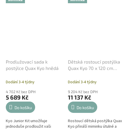
Novinka
Novinka
prostorným zásuvkám s...
později ji bez...
Prodlužovací sada k
Dětská rostoucí postýlka
postýlce Quax Kyo hnědá
Quax Kyo 70 x 120 cm
hnědá
Dodání 3-4 týdny
Dodání 3-4 týdny
4 702 Kč bez DPH
9 204 Kč bez DPH
5 689 Kč
11 137 Kč
Do košíku
Do košíku
Kyo Junior Kit umožňuje
Rostoucí dětská postýlka Quax
jednoduše prodloužit vaši
Kyo přináší miminku útulné a