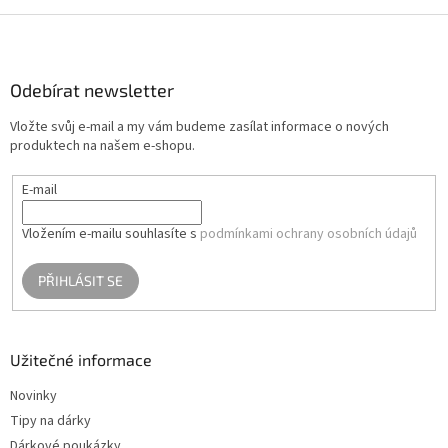
v
l
Z
á
á
d
p
a
a
Odebírat newsletter
c
t
í
Vložte svůj e-mail a my vám budeme zasílat informace o nových
í
p
produktech na našem e-shopu.
r
v
E-mail
k
y
v
Vložením e-mailu souhlasíte s
podmínkami ochrany osobních údajů
ý
p
PŘIHLÁSIT SE
i
s
u
Užitečné informace
Novinky
Tipy na dárky
Dárkové poukázky