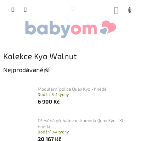
Přejít
na
NÁKUP
obsah
KOŠÍK
Kolekce Kyo Walnut
Nejprodávanější
Modulární police Quax Kyo - hnědá
Dodání 3-4 týdny
6 900 Kč
Dřevěná přebalovací komoda Quax Kyo - XL
hnědá
Dodání 3-4 týdny
20 167 Kč