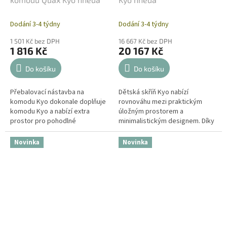
Dodání 3-4 týdny
Dodání 3-4 týdny
1 501 Kč bez DPH
16 667 Kč bez DPH
1 816 Kč
20 167 Kč
Do košíku
Do košíku
Přebalovací nástavba na
Dětská skříň Kyo nabízí
komodu Kyo dokonale doplňuje
rovnováhu mezi praktickým
komodu Kyo a nabízí extra
úložným prostorem a
prostor pro pohodlné
minimalistickým designem. Díky
přebalování a péči o vaše dítě.
elegantním liniím skvěle doplní
Elegantní design ladí s čistými
celou kolekci a vnese do
Novinka
Novinka
liniemi a...
interiéru pořádek....