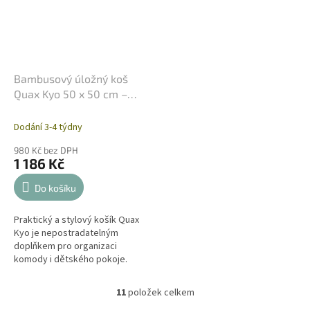
Bambusový úložný koš
Quax Kyo 50 x 50 cm –
Béžový
Dodání 3-4 týdny
980 Kč bez DPH
1 186 Kč
Do košíku
Praktický a stylový košík Quax
Kyo je nepostradatelným
doplňkem pro organizaci
komody i dětského pokoje.
Tento elegantní pomocník v
jemném designu byl navržen
11
položek celkem
O
tak, aby proměnil...