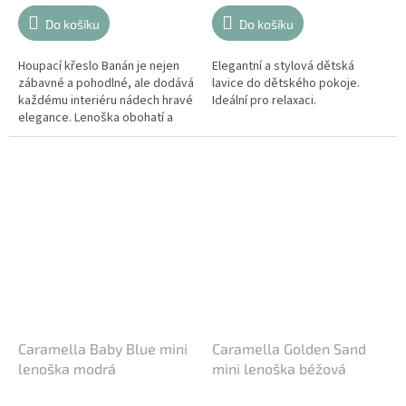
Do košíku
Do košíku
Houpací křeslo Banán je nejen
Elegantní a stylová dětská
zábavné a pohodlné, ale dodává
lavice do dětského pokoje.
každému interiéru nádech hravé
Ideální pro relaxaci.
elegance. Lenoška obohatí a
zútulní interiér Vašeho domova.
Caramella Baby Blue mini
Caramella Golden Sand
lenoška modrá
mini lenoška béžová