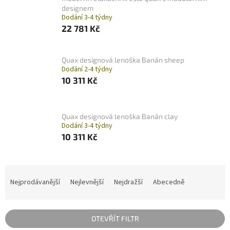
designem
Dodání 3-4 týdny
22 781 Kč
Quax designová lenoška Banán sheep
Dodání 2-4 týdny
10 311 Kč
Quax designová lenoška Banán clay
Dodání 3-4 týdny
10 311 Kč
Ř
a
Nejprodávanější
Nejlevnější
Nejdražší
Abecedně
z
e
n
OTEVŘÍT FILTR
í