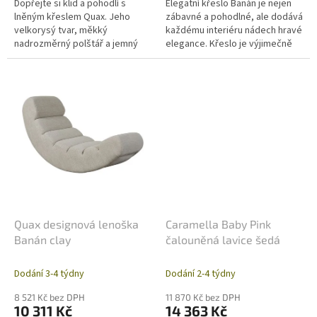
Dopřejte si klid a pohodlí s
Elegatní křeslo Banán je nejen
lněným křeslem Quax. Jeho
zábavné a pohodlné, ale dodává
velkorysý tvar, měkký
každému interiéru nádech hravé
nadrozměrný polštář a jemný
elegance. Křeslo je výjimečně
lněný potah vytvářejí dokonalý
měkké díky čalounění z plyšové
prostor pro odpočinek – s
tkaniny.
miminkem i bez...
Quax designová lenoška
Caramella Baby Pink
Banán clay
čalouněná lavice šedá
Dodání 3-4 týdny
Dodání 2-4 týdny
8 521 Kč bez DPH
11 870 Kč bez DPH
10 311 Kč
14 363 Kč