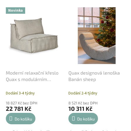
p
V
r
Novinka
ý
o
p
d
i
u
s
k
p
t
r
ů
o
d
u
k
Moderní relaxační křeslo
Quax designová lenoška
t
Quax s modulárním
Banán sheep
ů
designem
Dodání 3-4 týdny
Dodání 2-4 týdny
18 827 Kč bez DPH
8 521 Kč bez DPH
22 781 Kč
10 311 Kč
Do košíku
Do košíku