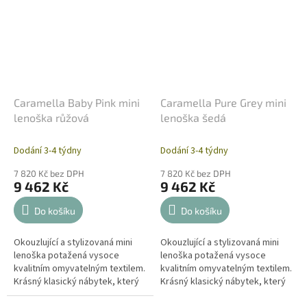
Caramella Baby Pink mini
Caramella Pure Grey mini
lenoška růžová
lenoška šedá
Dodání 3-4 týdny
Dodání 3-4 týdny
7 820 Kč bez DPH
7 820 Kč bez DPH
9 462 Kč
9 462 Kč
Do košíku
Do košíku
Okouzlující a stylizovaná mini
Okouzlující a stylizovaná mini
lenoška potažená vysoce
lenoška potažená vysoce
kvalitním omyvatelným textilem.
kvalitním omyvatelným textilem.
Krásný klasický nábytek, který
Krásný klasický nábytek, který
obohatí každou dětskou
obohatí každou dětskou