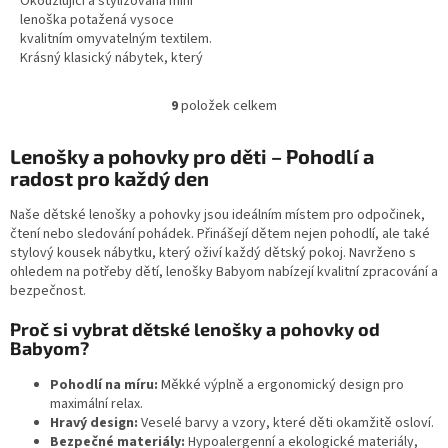
Okouzlující a stylizovaná mini
lenoška potažená vysoce
kvalitním omyvatelným textilem.
Krásný klasický nábytek, který
obohatí každou dětskou
místnost.
9
položek celkem
O
v
l
Lenošky a pohovky pro děti – Pohodlí a
á
radost pro každý den
d
a
Naše dětské lenošky a pohovky jsou ideálním místem pro odpočinek,
c
čtení nebo sledování pohádek. Přinášejí dětem nejen pohodlí, ale také
í
stylový kousek nábytku, který oživí každý dětský pokoj. Navrženo s
p
ohledem na potřeby dětí, lenošky Babyom nabízejí kvalitní zpracování a
r
bezpečnost.
v
k
Proč si vybrat dětské lenošky a pohovky od
y
Babyom?
v
ý
Pohodlí na míru:
Měkké výplně a ergonomický design pro
p
maximální relax.
i
Hravý design:
Veselé barvy a vzory, které děti okamžitě osloví.
s
Bezpečné materiály:
Hypoalergenní a ekologické materiály,