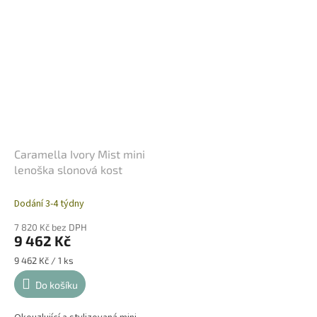
místnost.
místnost.
Caramella Ivory Mist mini
lenoška slonová kost
Dodání 3-4 týdny
7 820 Kč bez DPH
9 462 Kč
Měrná
9 462 Kč / 1 ks
cena:
Do košíku