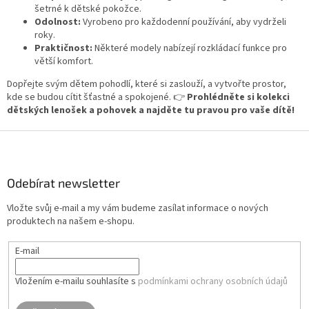
u
šetrné k dětské pokožce.
Odolnost:
Vyrobeno pro každodenní používání, aby vydrželi
roky.
Praktičnost:
Některé modely nabízejí rozkládací funkce pro
větší komfort.
Dopřejte svým dětem pohodlí, které si zaslouží, a vytvořte prostor,
kde se budou cítit šťastné a spokojené. 👉
Prohlédněte si kolekci
dětských lenošek a pohovek a najděte tu pravou pro vaše dítě!
Z
á
p
a
Odebírat newsletter
t
Vložte svůj e-mail a my vám budeme zasílat informace o nových
í
produktech na našem e-shopu.
E-mail
Vložením e-mailu souhlasíte s
podmínkami ochrany osobních údajů