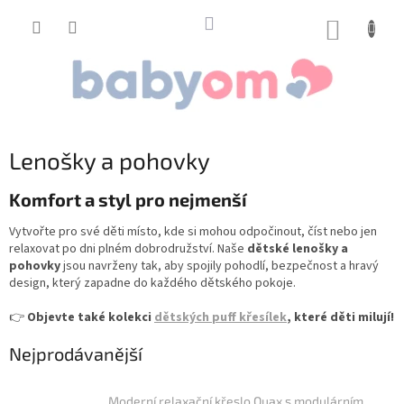
Přejít
na
NÁKUP
obsah
KOŠÍK
Lenošky a pohovky
Komfort a styl pro nejmenší
Vytvořte pro své děti místo, kde si mohou odpočinout, číst nebo jen
relaxovat po dni plném dobrodružství. Naše
dětské lenošky a
pohovky
jsou navrženy tak, aby spojily pohodlí, bezpečnost a hravý
design, který zapadne do každého dětského pokoje.
👉
Objevte také kolekci
dětských puff křesílek
, které děti milují!
Nejprodávanější
Moderní relaxační křeslo Quax s modulárním