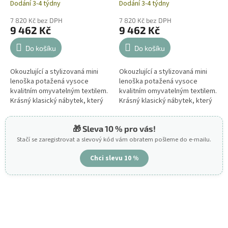
Dodání 3-4 týdny
Dodání 3-4 týdny
7 820 Kč bez DPH
7 820 Kč bez DPH
9 462 Kč
9 462 Kč
Do košíku
Do košíku
Okouzlující a stylizovaná mini
Okouzlující a stylizovaná mini
lenoška potažená vysoce
lenoška potažená vysoce
kvalitním omyvatelným textilem.
kvalitním omyvatelným textilem.
Krásný klasický nábytek, který
Krásný klasický nábytek, který
obohatí každou dětskou
obohatí každou dětskou
místnost.
místnost.
🎁 Sleva 10 % pro vás!
Stačí se zaregistrovat a slevový kód vám obratem pošleme do e-mailu.
Chci slevu 10 %