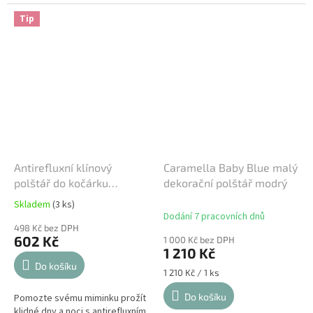
podložka vyztužená voskovým
plátnem vyrobena z
Tip
bezftalátového a...
Antirefluxní klínový
Caramella Baby Blue malý
polštář do kočárku
dekorační polštář modrý
Italbaby - Thermo Clima
Skladem
(3 ks)
Průměrné
Dodání 7 pracovních dnů
hodnocení
498 Kč bez DPH
produktu
602 Kč
1 000 Kč bez DPH
je
1 210 Kč
5,0
Do košíku
z
Měrná
1 210 Kč / 1 ks
cena:
5
Do košíku
Pomozte svému miminku prožít
hvězdiček.
klidné dny a noci s antirefluxním