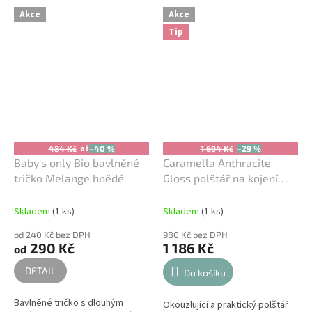
můžete mýt v myčce na nádobí,
Akce
Akce
i když...
Tip
až
484 Kč
–40 %
1 694 Kč
–29 %
Baby's only Bio bavlněné
Caramella Anthracite
tričko Melange hnědé
Gloss polštář na kojení
antracitový
Skladem
(1 ks)
Skladem
(1 ks)
od 240 Kč bez DPH
980 Kč bez DPH
290 Kč
1 186 Kč
od
DETAIL
Do košíku
Bavlněné tričko s dlouhým
Okouzlující a praktický polštář