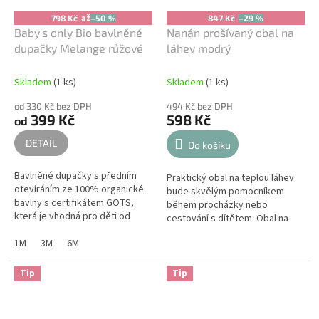
až
798 Kč
–50 %
847 Kč
–29 %
Baby's only Bio bavlněné
Nanán prošívaný obal na
dupačky Melange růžové
láhev modrý
Skladem
(1 ks)
Skladem
(1 ks)
od 330 Kč bez DPH
494 Kč bez DPH
399 Kč
598 Kč
od
DETAIL
Do košíku
Bavlněné dupačky s předním
Praktický obal na teplou láhev
otevíráním ze 100% organické
bude skvělým pomocníkem
bavlny s certifikátem GOTS,
během procházky nebo
která je vhodná pro děti od
cestování s dítětem. Obal na
narození s kožními problémy a
dětskou láhev se otevírá
alergiemi.
1M
3M
6M
pohodlným zipem a s
praktickým lehkým...
Tip
Tip