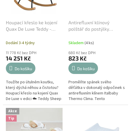
Houpací křeslo ke kojení
Antirefluxní klínový
Quax De Luxe Teddy -
polštář do postýlky
Sheep
Italbaby - Thermo Clima
Dodání 3-4 týdny
Skladem
(4 ks)
11 778 Kč bez DPH
680 Kč bez DPH
14 251 Kč
823 Kč
Do košíku
Do košíku
Toužíte po útulném koutku,
Proměňte spánek svého
který dýchá něhou a čistotou?
děťátka v dokonalý odpočinek s
Houpací křeslo na kojení Quax
antirefluxním klínem Italbaby
De Luxe v edici ☁️ Teddy Sheep
Thermo Clima. Tento
je ztělesněním domácí pohody.
termoaktivní a vysoce prodyšný
Tento nadýchaný...
klín zajišťuje nejen zdravé
Akce
trávení díky...
Tip