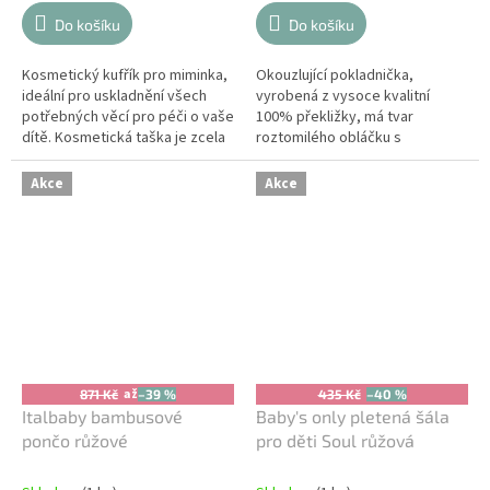
Do košíku
Do košíku
Kosmetický kufřík pro miminka,
Okouzlující pokladnička,
ideální pro uskladnění všech
vyrobená z vysoce kvalitní
potřebných věcí pro péči o vaše
100% překližky, má tvar
dítě. Kosmetická taška je zcela
roztomilého obláčku s
pokryta jemnou bavlnou a s
přátelskou tváří.
vnitřní hedvábnou podšívkou.
Akce
Akce
až
871 Kč
–39 %
435 Kč
–40 %
Italbaby bambusové
Baby's only pletená šála
pončo růžové
pro děti Soul růžová