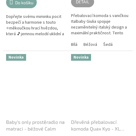
DETAIL
Do košíku
Přebalovací komoda s vaničkou
Dopřejte svému miminku pocit
Italbaby Giulia spojuje
bezpečí a harmonie s touto
nezaměnitelný italský design a
⭐měkoučkou hrací hvězdou,
maximální praktičnost. Tento
která 🎵jemnou melodií uklidní a
multifunkční pult 3v1 se 4
usnadní uspávání. Ideální na
prostornými zásuvkami nabízí...
Bílá
Béžová
Šedá
postýlku, kočárek či
autosedačku,...
Novinka
Novinka
Baby's only prostěradlo na
Dřevěná přebalovací
matraci - béžové Calm
komoda Quax Kyo - XL
hnědá