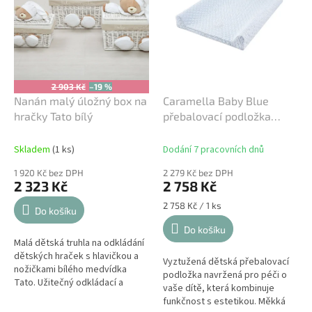
2 903 Kč
–19 %
Nanán malý úložný box na
Caramella Baby Blue
hračky Tato bílý
přebalovací podložka
modrá
Skladem
(1 ks)
Dodání 7 pracovních dnů
1 920 Kč bez DPH
2 279 Kč bez DPH
2 323 Kč
2 758 Kč
Měrná
2 758 Kč / 1 ks
Do košíku
cena:
Do košíku
Malá dětská truhla na odkládání
dětských hraček s hlavičkou a
Vyztužená dětská přebalovací
nožičkami bílého medvídka
podložka navržená pro péči o
Tato. Užitečný odkládací a
vaše dítě, která kombinuje
úložný box na hračky z bílého
funkčnost s estetikou. Měkká
proutí je velmi praktický...