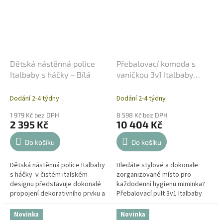
Dětská nástěnná police
Přebalovací komoda s
Italbaby s háčky – Bílá
vaničkou 3v1 Italbaby
Matisse – Grey
Dodání 2-4 týdny
Dodání 2-4 týdny
1 979 Kč bez DPH
8 598 Kč bez DPH
2 395 Kč
10 404 Kč
Do košíku
Do košíku
Dětská nástěnná police Italbaby
Hledáte stylové a dokonale
s háčky v čistém italském
zorganizované místo pro
designu představuje dokonalé
každodenní hygienu miminka?
propojení dekorativního prvku a
Přebalovací pult 3v1 Italbaby
praktického úložného prostoru.
Matisse v nadčasovém šedém
Tato designová police...
(Grey) odstínu elegantně
Novinka
Novinka
kombinuje...