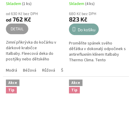
Skladem
(1 ks)
Skladem
(4 ks)
od 630 Kč bez DPH
680 Kč bez DPH
762 Kč
823 Kč
od
DETAIL
Do košíku
Zimní přikrývka do kočárku v
Proměňte spánek svého
dárkové krabičce
děťátka v dokonalý odpočinek s
Italbaby. Fleecová deka do
antirefluxním klínem Italbaby
postýlky nebo dětského
Thermo Clima. Tento
kočárku Italbaby je vhodné
termoaktivní a vysoce prodyšný
zejména pro sezónu podzim
Modrá
Béžová
Růžová
Šedá
klín zajišťuje nejen zdravé
zima.
trávení díky...
Akce
Akce
Tip
Tip