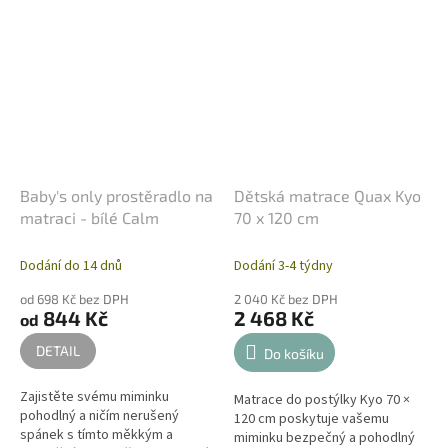
Baby's only prostěradlo na
Dětská matrace Quax Kyo
matraci - bílé Calm
70 x 120 cm
Dodání do 14 dnů
Dodání 3-4 týdny
od 698 Kč bez DPH
2 040 Kč bez DPH
844 Kč
2 468 Kč
od
DETAIL
Do košíku
Zajistěte svému miminku
Matrace do postýlky Kyo 70 ×
pohodlný a ničím nerušený
120 cm poskytuje vašemu
spánek s tímto měkkým a
miminku bezpečný a pohodlný