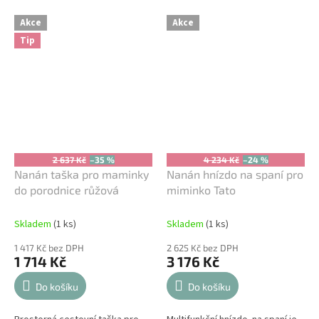
Akce
Akce
Tip
2 637 Kč
–35 %
4 234 Kč
–24 %
Nanán taška pro maminky
Nanán hnízdo na spaní pro
do porodnice růžová
miminko Tato
Skladem
(1 ks)
Skladem
(1 ks)
1 417 Kč bez DPH
2 625 Kč bez DPH
1 714 Kč
3 176 Kč
Do košíku
Do košíku