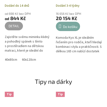
Dodání do 14 dnů
Dodání 3-4 týdny
od 698 Kč bez DPH
16 656 Kč bez DPH
844 Kč
20 154 Kč
od
DETAIL
Do košíku
Zajistěte svému miminku klidný
Komoda Kyo XL je ideálním
a pohodlný spánek s tímto
řešením pro rodiče, kteří hledají
s prostěradlem na dětskou
kombinaci stylu a praktičnosti. S
matraci, které je ideální do
délkou 165 cm nabízí dostatek
dětské postýlky i kolébky.
úložného prostoru pro dětské
Jemná 100% bavlna je šetrná k...
40x80cm
60x120cm
potřeby, oblečení i...
Tipy na dárky
Tip
Tip