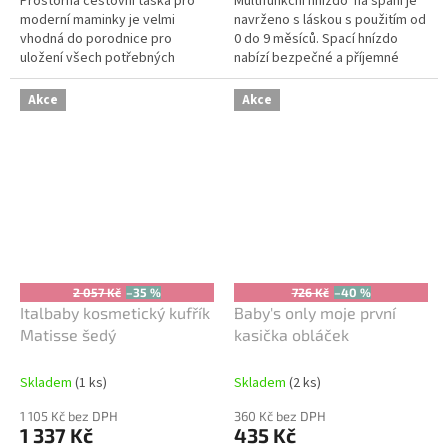
Prostorná cestovní taška pro
Multifunkční hnízdo na spaní je
moderní maminky je velmi
navrženo s láskou s použitím od
vhodná do porodnice pro
0 do 9 měsíců. Spací hnízdo
uložení všech potřebných
nabízí bezpečné a příjemné
věciček pro miminko a také
místo pro vaše dítě na spaní,
velmi praktická na cestování s
odpočinek, hry a mazlení....
Akce
Akce
děťátkem. Je...
2 057 Kč
–35 %
726 Kč
–40 %
Italbaby kosmetický kufřík
Baby's only moje první
Matisse šedý
kasička obláček
Skladem
(1 ks)
Skladem
(2 ks)
1 105 Kč bez DPH
360 Kč bez DPH
1 337 Kč
435 Kč