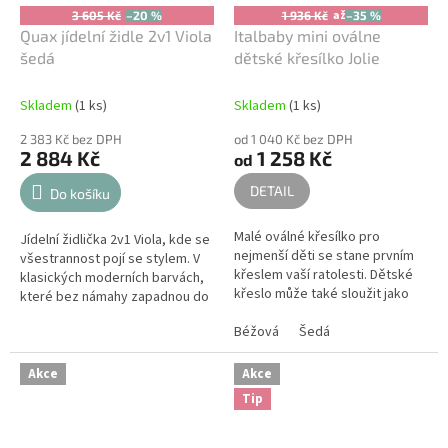
až
3 605 Kč
–20 %
1 936 Kč
–35 %
Quax jídelní židle 2v1 Viola
Italbaby mini oválne
šedá
dětské křesílko Jolie
Skladem
(1 ks)
Skladem
(1 ks)
2 383 Kč bez DPH
od 1 040 Kč bez DPH
2 884 Kč
1 258 Kč
od
DETAIL
Do košíku
Malé oválné křesílko pro
Jídelní židlička 2v1 Viola, kde se
nejmenší děti se stane prvním
všestrannost pojí se stylem. V
křeslem vaší ratolesti. Dětské
klasických moderních barvách,
křeslo může také sloužit jako
které bez námahy zapadnou do
rozkošná dekorace v dětském
jakéhokoli interiéru.
pokoji. Dostupné ve dvou...
Béžová
Šedá
Akce
Akce
Tip