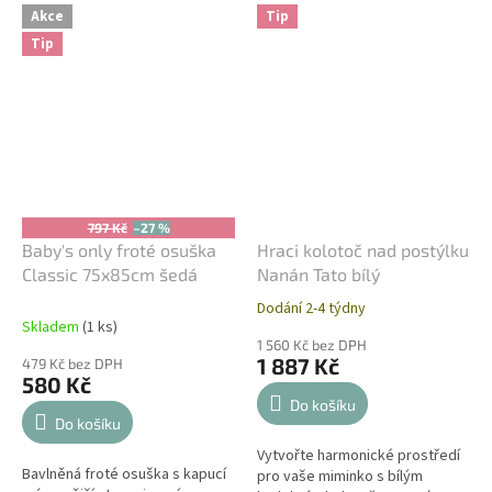
Silikonové části lze používat i...
dárek.
Akce
Tip
Tip
797 Kč
–27 %
Baby's only froté osuška
Hraci kolotoč nad postýlku
Classic 75x85cm šedá
Nanán Tato bílý
Dodání 2-4 týdny
Průměrné
Skladem
(1 ks)
hodnocení
1 560 Kč bez DPH
produktu
1 887 Kč
479 Kč bez DPH
je
580 Kč
5,0
Do košíku
z
Do košíku
5
Vytvořte harmonické prostředí
hvězdiček.
Bavlněná froté osuška s kapucí
pro vaše miminko s bílým