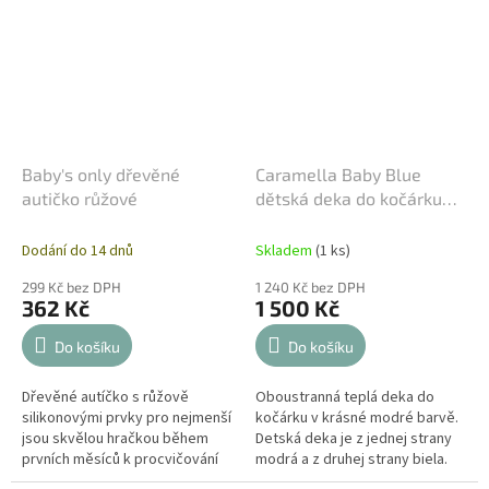
Baby's only dřevěné
Caramella Baby Blue
autičko růžové
dětská deka do kočárku
modrá
Dodání do 14 dnů
Skladem
(1 ks)
299 Kč bez DPH
1 240 Kč bez DPH
362 Kč
1 500 Kč
Do košíku
Do košíku
Dřevěné autíčko s růžově
Oboustranná teplá deka do
silikonovými prvky pro nejmenší
kočárku v krásné modré barvě.
jsou skvělou hračkou během
Detská deka je z jednej strany
prvních měsíců k procvičování
modrá a z druhej strany biela.
jemné motoriky a dovednosti.
Letní deka bude perfektní jako