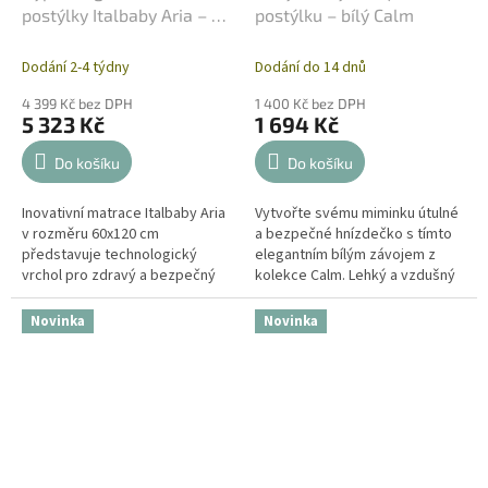
postýlky Italbaby Aria – 60
postýlku – bílý Calm
x 120 cm
Dodání 2-4 týdny
Dodání do 14 dnů
4 399 Kč bez DPH
1 400 Kč bez DPH
5 323 Kč
1 694 Kč
Do košíku
Do košíku
Inovativní matrace Italbaby Aria
Vytvořte svému miminku útulné
v rozměru 60x120 cm
a bezpečné hnízdečko s tímto
představuje technologický
elegantním bílým závojem z
vrchol pro zdravý a bezpečný
kolekce Calm. Lehký a vzdušný
spánek novorozenců. Tento
materiál zajistí optimální
model využívá exkluzivní
cirkulaci vzduchu, zatímco
Novinka
Novinka
technologii...
jemně...