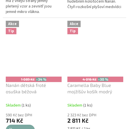
má z vnější strany jemný
hudebním kolotočem Nanán.
pletený vzor a zevnitř jsou
Čtyři rozkošní plyšoví medvídci
jemné mikro vlákna.
z kolekce Tato a jemná melodie
navozují pocit klidu, uklidňují...
Akce
Akce
Tip
Tip
1 089 Kč
–34 %
4 016 Kč
–30 %
Nanán dětská froté
Caramella Baby Blue
osuška béžová
mojžíšův košík modrý
Skladem
(1 ks)
Skladem
(1 ks)
590 Kč bez DPH
2 323 Kč bez DPH
714 Kč
2 811 Kč
Měrná
2 811 Kč / 1 ks