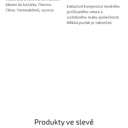
klínem do kočárku Thermo
Exkluzivní kompozice modrého
Clima. Termoaktivní, vysoce
prošívaného veluru a
prodyšný materiál a
ozdobného znaku společnosti.
ergonomický sklon zajišťují
Měkká povlak je zakončen
zdravé...
šňůrkovým lemem. Součastí
polštářu je povlak na polštář a
výplň.
Produkty ve slevě