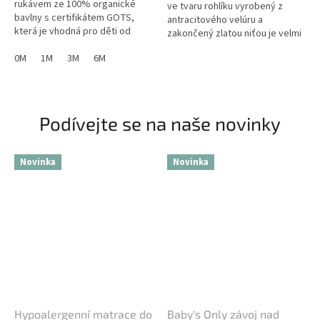
rukávem ze 100% organické
ve tvaru rohlíku vyrobený z
bavlny s certifikátem GOTS,
antracitového velúru a
která je vhodná pro děti od
zakončený zlatou niťou je velmi
narození s kožními problémy a
užitečný pro krmení dítěte. Díky
alergiemi.
0M
1M
3M
6M
svému měkkému a pružnému...
Podívejte se na naše novinky
Novinka
Novinka
Hypoalergenní matrace do
Baby's Only závoj nad