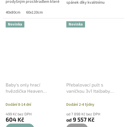
prodyšným prostěradlem které
spánek díky kvalitnímu
je vhodné do dětské postýlky
polyethylenovému jádru 20
nebo kolébky. Jemná 100%
40x80cm
60x120cm
kg/m³. Antialergenní potah z
bavlna je šetrná k...
bavlny a...
Novinka
Novinka
Baby's only hrací
Přebalovací pult s
hvězdička Heaven
vaničkou 3v1 Italbaby
clay/warm linen
Giulia - 4 zásuvky
Dodání 8-14 dní
Dodání 2-4 týdny
499 Kč bez DPH
od 7 898 Kč bez DPH
604 Kč
9 557 Kč
od