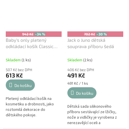
942 Kč
–34 %
702 Kč
–30 %
Baby's only pletený
Jack o Juno dětská
odkládací košík Classic
souprava příboru šedá
modrý
Skladem
(1 ks)
Skladem
(2 ks)
507 Kč bez DPH
406 Kč bez DPH
613 Kč
491 Kč
Měrná
491 Kč / 1 ks
Do košíku
cena:
Do košíku
Pletený odkládací košík na
kosmetiku a drobnosti, jako
Dětská sada silikonového
roztomilá dekorace do
příboru sestávající ze lžičky,
dětského pokoje.
nože a vidličky je vyrobena z
nerezavějící oceli a
potravinářského silikonu. Příbor