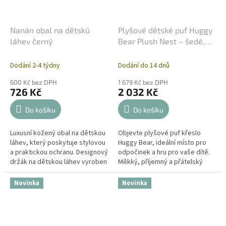
Nanán obal na dětskú
Plyšové dětské puf Huggy
láhev černý
Bear Plush Nest – šedé,
68×45 cm
+ 200 kuliček
Dodání 2-4 týdny
Dodání do 14 dnů
600 Kč bez DPH
1 679 Kč bez DPH
726 Kč
2 032 Kč
Do košíku
Do košíku
Luxusní kožený obal na dětskou
Objevte plyšové puf křeslo
láhev, který poskytuje stylovou
Huggy Bear, ideální místo pro
a praktickou ochranu. Designový
odpočinek a hru pro vaše dítě.
držák na dětskou láhev vyroben
Měkký, příjemný a přátelský
z vysoce kvalitní eko kůže pro
materiál zaručuje pohodlí,
udržení teploty...
zatímco zaoblené tvary a šedý...
Novinka
Novinka