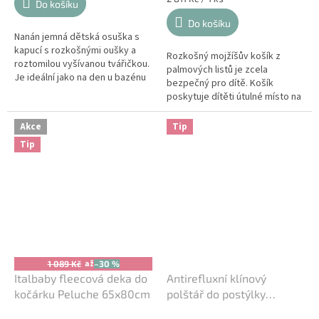
Do košíku
cena:
Do košíku
Nanán jemná dětská osuška s
kapucí s rozkošnými oušky a
Rozkošný mojžíšův košík z
roztomilou vyšívanou tvářičkou.
palmových listů je zcela
Je ideální jako na den u bazénu
bezpečný pro dítě. Košík
nebo na pláži, tak na koupání
poskytuje dítěti útulné místo na
doma.
spaní a pocit pohodlí. Koš je
také ideální na výlety. Může
Akce
Tip
být...
Tip
až
1 089 Kč
–30 %
Italbaby fleecová deka do
Antirefluxní klínový
kočárku Peluche 65x80cm
polštář do postýlky
Italbaby - Thermo Clima