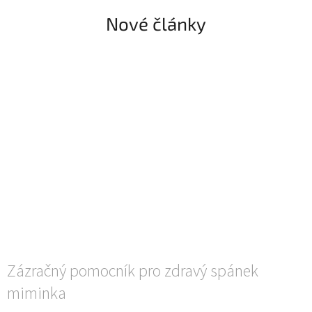
drobnosti a jako kouzlo
prevenci a nápravu zploštění
přivede...
hlavičky. Díky...
Nové články
Zázračný pomocník pro zdravý spánek
miminka