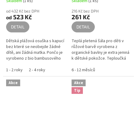
Skladem
(1 ks)
Skladem
(1 ks)
od 432 Kč bez DPH
216 Kč bez DPH
523 Kč
261 Kč
od
DETAIL
DETAIL
Dětská plážová osuška s kapucí
Teplá pletená šála pro děti v
bez které se neobejde žádné
růžové barvě vyrobena z
dítě, ani žádná matka. Pončo je
organické bavlny je extra jemná
vyrobeno z bio bambusového
k dětské pokožce. Teploučká
froté, které rychleji absorbuje
zimní šála můžete dítěti omotat
vodu a zanechá dítě suché a...
1 - 2 roky
2 - 4 roky
kolem krku a vpředu...
6 - 12 měsíců
Akce
Akce
Tip