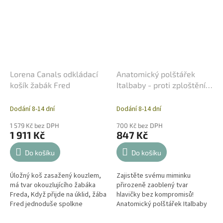
Lorena Canals odkládací
Anatomický polštářek
košík žabák Fred
Italbaby - proti zploštění
hlavičky
Dodání 8-14 dní
Dodání 8-14 dní
1 579 Kč bez DPH
700 Kč bez DPH
1 911 Kč
847 Kč
Do košíku
Do košíku
Úložný koš zasažený kouzlem,
Zajistěte svému miminku
má tvar okouzlujícího žabáka
přirozeně zaoblený tvar
Freda, Když přijde na úklid, žába
hlavičky bez kompromisů!
Fred jednoduše spolkne
Anatomický polštářek Italbaby
všechny chaotické hračky a
je speciálně vyvinut pro