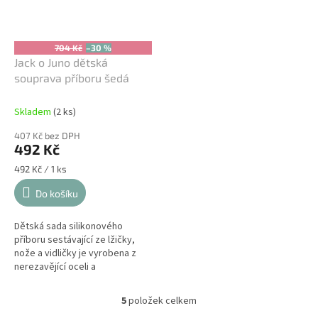
704 Kč
–30 %
Jack o Juno dětská
souprava příboru šedá
Skladem
(2 ks)
407 Kč bez DPH
492 Kč
Měrná
492 Kč / 1 ks
cena:
Do košíku
Dětská sada silikonového
příboru sestávající ze lžičky,
nože a vidličky je vyrobena z
nerezavějící oceli a
potravinářského silikonu. Příbor
můžete mýt v myčce na nádobí,
5
položek celkem
O
i když...