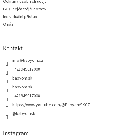
Ochrana osobních údajů
FAQ–nejčastější dotazy
Individuální přístup
O nás
Kontakt
info
@
babyom.cz
+421949017008
babyom.sk
babyom.sk
+421949017008
https://www.youtube.com/@BabyomSKCZ
@babyomsk
Instagram