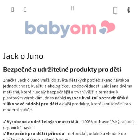
Přejít
na
NÁKUP
obsah
KOŠÍK
Jack o Juno
Bezpečné a udržitelné produkty pro děti
Značka Jack o Juno vnáší do světa dětských potřeb skandinávskou
jednoduchost, kvalitu a ekologickou zodpovědnost. Založena dvěma
matkami, které hledaly bezpečnější a trvanlivější alternativu k
plastovým výrobkům, dnes nabízí
vysoce kvalitní potravinářské
silikonové nádobí pro děti
a další produkty, které jsou ideální pro
moderní rodiče.
✔
Vyrobeno z udržitelných materiálů
– 100% potravinářský silikon a
organická bavlna
✔
Bezpečné pro děti i přírodu
– netoxické, odolné a vhodné do
myčky nádobí či mikrovlnné trouby