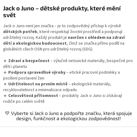
v
l
Jack o Juno – dětské produkty, které mění
á
svět
d
a
Jack o Juno není jen značka – je to zodpovědný přístup k výrobě
c
dětských potřeb
, které respektují životní prostředí a podporují
í
udržitelný rozvoj. Každý produkt je
navržen s ohledem na zdraví
p
dětí a ekologickou budoucnost
, čímž se značka přímo podílí na
r
globálních cílech OSN pro udržitelný rozvoj (SDG).
v
k
🔹
Zdraví a bezpečnost
– výlučně netoxické materiály, bezpečné pro
y
děti i planetu
v
🔹
Podpora spravedlivé výroby
– etické pracovní podmínky a
ý
posílení postavení žen
p
🔹
Udržitelnost na prvním místě
– ekologické materiály,
i
recyklovatelnost a minimalizace odpadu
s
🔹
Celosvětová přítomnost
– produkty Jack o Juno si získávají
u
rodiče po celém světě
💛 Vyberte si Jack o Juno a podpořte značku, která spojuje
design, funkčnost a ekologickou zodpovědnost!
Z
á