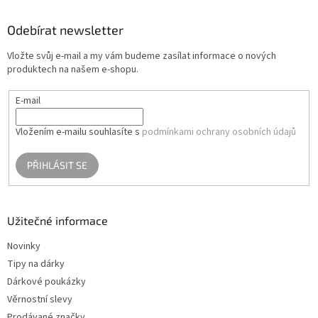
p
a
Odebírat newsletter
t
Vložte svůj e-mail a my vám budeme zasílat informace o nových
í
produktech na našem e-shopu.
E-mail
Vložením e-mailu souhlasíte s
podmínkami ochrany osobních údajů
PŘIHLÁSIT SE
Užitečné informace
Novinky
Tipy na dárky
Dárkové poukázky
Věrnostní slevy
Prodávané značky