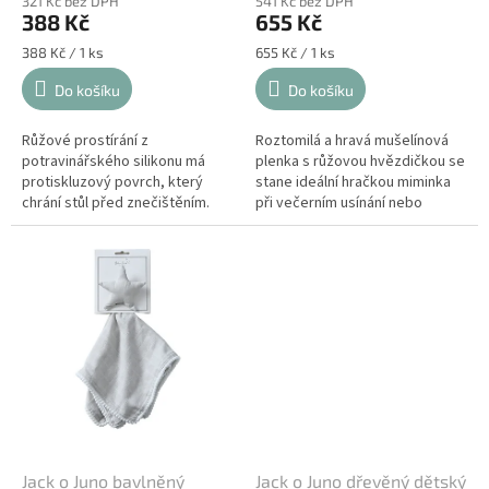
321 Kč bez DPH
541 Kč bez DPH
388 Kč
655 Kč
Měrná
Měrná
388 Kč / 1 ks
655 Kč / 1 ks
cena:
cena:
Do košíku
Do košíku
Růžové prostírání z
Roztomilá a hravá mušelínová
potravinářského silikonu má
plenka s růžovou hvězdičkou se
protiskluzový povrch, který
stane ideální hračkou miminka
chrání stůl před znečištěním.
při večerním usínání nebo
Servírovací podložku je
společníkem na cestách. Dětský
nepřilnavá a neabsorbuje vodu.
mazlíček je vyroben z tenké a...
Jack o Juno bavlněný
Jack o Juno dřevěný dětský