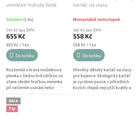
usínáček Hvězda šedá
kartáč na vlasy
Skladem
(1 ks)
Momentálně nedostupné
541 Kč bez DPH
461 Kč bez DPH
655 Kč
558 Kč
Měrná
Měrná
655 Kč / 1 ks
558 Kč / 1 ks
cena:
cena:
Do košíku
Do košíku
Roztomilá a hravá mušelínová
Dřevěný dětský kartáč na vlasy
plenka s šedou hvězdičkou se
pro kojence. Ekologický kartáč
stane ideální hračkou miminka
je vyroben pouze z přírodních
při večerním usínání nebo
kozích chlupů nejvyšší kvality a
společníkem na cestách. Dětský
z bukového dřeva s certifikací
mazlíček je vyroben z tenké a...
FSC. Jemný dotek pro...
Akce
Tip