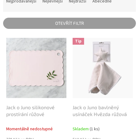
a
Nejprodávanější
Nejlevnější
Nejdražší
Abecedně
z
e
n
OTEVŘÍT FILTR
í
p
V
r
Tip
ý
o
p
d
i
u
s
k
p
t
r
ů
o
d
u
k
Jack o Juno silikonové
Jack o Juno bavlněný
t
prostírání růžové
usínáček Hvězda růžová
ů
Momentálně nedostupné
Skladem
(1 ks)