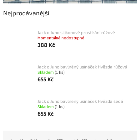
Nejprodávanější
Jack o Juno silikonové prostírání růžové
Momentálně nedostupné
388 Kč
Jack o Juno bavlněný usínáček Hvězda růžová
Skladem
(1 ks)
655 Kč
Jack o Juno bavlněný usínáček Hvězda šedá
Skladem
(1 ks)
655 Kč
Ř