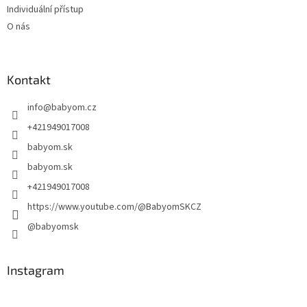
Individuální přístup
O nás
Kontakt
info
@
babyom.cz
+421949017008
babyom.sk
babyom.sk
+421949017008
https://www.youtube.com/@BabyomSKCZ
@babyomsk
Instagram