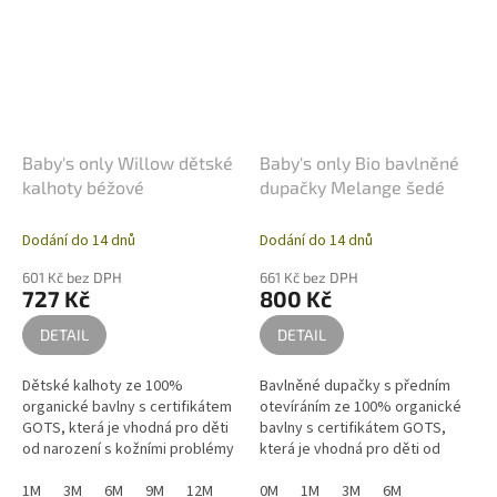
Baby's only Willow dětské
Baby's only Bio bavlněné
kalhoty béžové
dupačky Melange šedé
Dodání do 14 dnů
Dodání do 14 dnů
601 Kč bez DPH
661 Kč bez DPH
727 Kč
800 Kč
DETAIL
DETAIL
Dětské kalhoty ze 100%
Bavlněné dupačky s předním
organické bavlny s certifikátem
otevíráním ze 100% organické
GOTS, která je vhodná pro děti
bavlny s certifikátem GOTS,
od narození s kožními problémy
která je vhodná pro děti od
a alergiemi. Kalhoty pro miminko
narození s kožními problémy a
v béžové barvě jsou velmi...
1M
3M
6M
9M
12M
alergiemi.
0M
1M
3M
6M