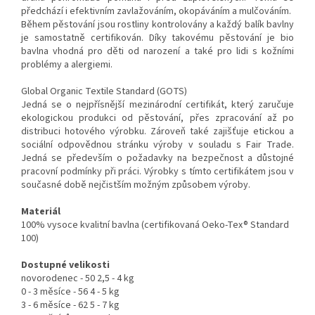
předchází i efektivním zavlažováním, okopáváním a mulčováním.
Během pěstování jsou rostliny kontrolovány a každý balík bavlny
je samostatně certifikován. Díky takovému pěstování je bio
bavlna vhodná pro děti od narození a také pro lidi s kožními
problémy a alergiemi.
Global Organic Textile Standard (GOTS)
Jedná se o nejpřísnější mezinárodní certifikát, který zaručuje
ekologickou produkci od pěstování, přes zpracování až po
distribuci hotového výrobku. Zároveň také zajišťuje etickou a
sociální odpovědnou stránku výroby v souladu s Fair Trade.
Jedná se především o požadavky na bezpečnost a důstojné
pracovní podmínky při práci. Výrobky s tímto certifikátem jsou v
současné době nejčistším možným způsobem výroby.
Materiál
100% vysoce kvalitní bavlna (certifikovaná Oeko-Tex® Standard
100)
Dostupné velikosti
novorodenec - 50 2,5 - 4 kg
0 - 3 měsíce - 56 4 - 5 kg
3 - 6 měsíce - 62 5 - 7 kg