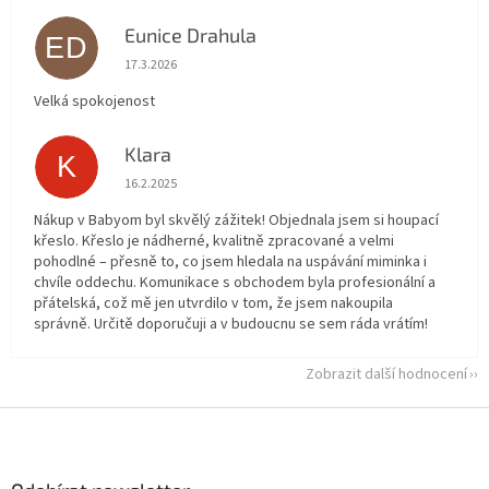
Eunice Drahula
ED
Hodnocení obchodu je 5 z 5 hvězdiček.
17.3.2026
Velká spokojenost
Klara
K
Hodnocení obchodu je 5 z 5 hvězdiček.
16.2.2025
Nákup v Babyom byl skvělý zážitek! Objednala jsem si houpací
křeslo. Křeslo je nádherné, kvalitně zpracované a velmi
pohodlné – přesně to, co jsem hledala na uspávání miminka i
chvíle oddechu. Komunikace s obchodem byla profesionální a
přátelská, což mě jen utvrdilo v tom, že jsem nakoupila
správně. Určitě doporučuji a v budoucnu se sem ráda vrátím!
Zobrazit další hodnocení
Z
á
p