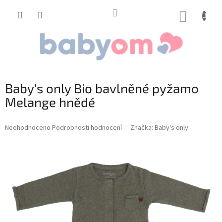
Přejít
na
NÁKUP
obsah
KOŠÍK
Baby's only Bio bavlněné pyžamo
Melange hnědé
Průměrné
Neohodnoceno
Podrobnosti hodnocení
Značka:
Baby's only
hodnocení
produktu
je
0,0
z
5
hvězdiček.