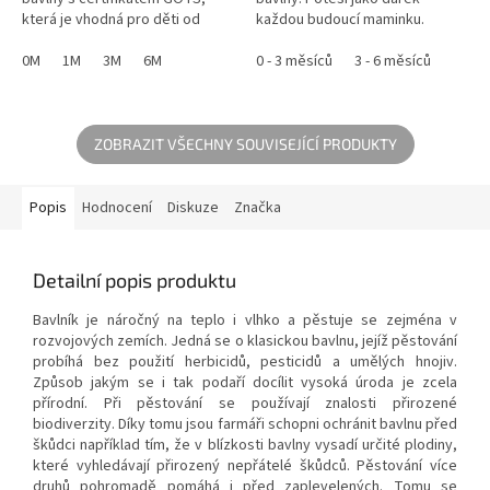
která je vhodná pro děti od
každou budoucí maminku.
narození s kožními problémy a
alergiemi.
0M
1M
3M
6M
0 - 3 měsíců
3 - 6 měsíců
ZOBRAZIT VŠECHNY SOUVISEJÍCÍ PRODUKTY
Popis
Hodnocení
Diskuze
Značka
Detailní popis produktu
Bavlník je náročný na teplo i vlhko a pěstuje se zejména v
rozvojových zemích. Jedná se o klasickou bavlnu, jejíž pěstování
probíhá bez použití herbicidů, pesticidů a umělých hnojiv.
Způsob jakým se i tak podaří docílit vysoká úroda je zcela
přírodní. Při pěstování se používají znalosti přirozené
biodiverzity. Díky tomu jsou farmáři schopni ochránit bavlnu před
škůdci například tím, že v blízkosti bavlny vysadí určité plodiny,
které vyhledávají přirozený nepřátelé škůdců. Pěstování více
druhů pohromadě pomáhá i před zaplevelených. Tomu se