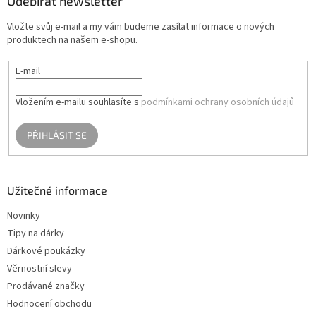
a
Odebírat newsletter
t
Vložte svůj e-mail a my vám budeme zasílat informace o nových
í
produktech na našem e-shopu.
E-mail
Vložením e-mailu souhlasíte s
podmínkami ochrany osobních údajů
PŘIHLÁSIT SE
Užitečné informace
Novinky
Tipy na dárky
Dárkové poukázky
Věrnostní slevy
Prodávané značky
Hodnocení obchodu