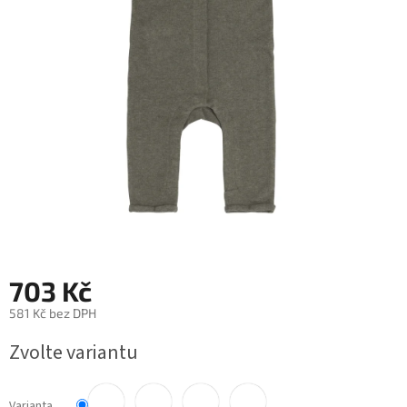
703 Kč
581 Kč bez DPH
Měrná
Zvolte variantu
cena:
Varianta