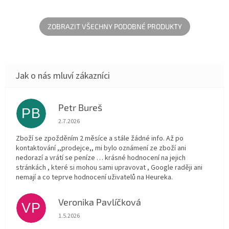
ZOBRAZIT VŠECHNY PODOBNÉ PRODUKTY
Petr Bureš
PB
Hodnocení obchodu je 1 z 5 hvězdiček.
2.7.2026
Zboží se zpožděním 2 měsíce a stále žádné info. Až po
kontaktování ,,prodejce,, mi bylo oznámení ze zboží ani
nedorazí a vrátí se peníze … krásné hodnocení na jejich
stránkách , které si mohou sami upravovat , Google raději ani
nemají a co teprve hodnocení uživatelů na Heureka.
Veronika Pavlíčková
VP
Hodnocení obchodu je 5 z 5 hvězdiček.
1.5.2026