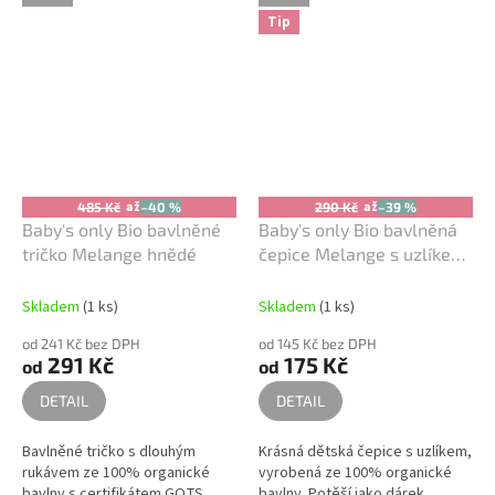
Tip
až
až
485 Kč
–40 %
290 Kč
–39 %
Baby's only Bio bavlněné
Baby's only Bio bavlněná
tričko Melange hnědé
čepice Melange s uzlíkem
hnědá
Skladem
(1 ks)
Skladem
(1 ks)
od 241 Kč bez DPH
od 145 Kč bez DPH
291 Kč
175 Kč
od
od
DETAIL
DETAIL
Bavlněné tričko s dlouhým
Krásná dětská čepice s uzlíkem,
rukávem ze 100% organické
vyrobená ze 100% organické
bavlny s certifikátem GOTS,
bavlny. Potěší jako dárek