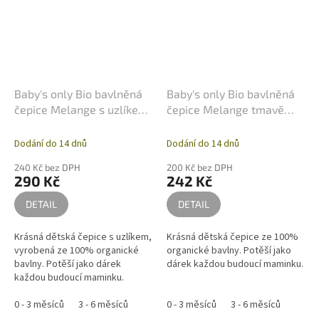
Baby's only Bio bavlněná
Baby's only Bio bavlněná
čepice Melange s uzlíkem
čepice Melange tmavě
tmavě modrá
modrá
Dodání do 14 dnů
Dodání do 14 dnů
240 Kč bez DPH
200 Kč bez DPH
290 Kč
242 Kč
DETAIL
DETAIL
Krásná dětská čepice s uzlíkem,
Krásná dětská čepice ze 100%
vyrobená ze 100% organické
organické bavlny. Potěší jako
bavlny. Potěší jako dárek
dárek každou budoucí maminku.
každou budoucí maminku.
0 - 3 měsíců
3 - 6 měsíců
0 - 3 měsíců
3 - 6 měsíců