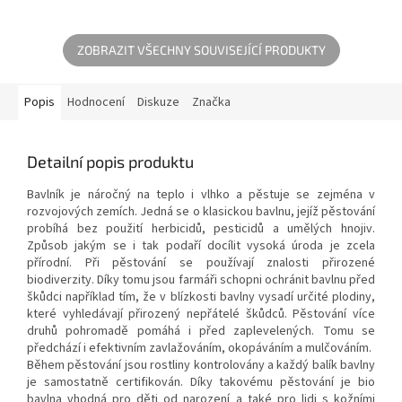
ZOBRAZIT VŠECHNY SOUVISEJÍCÍ PRODUKTY
Popis
Hodnocení
Diskuze
Značka
Detailní popis produktu
Bavlník je náročný na teplo i vlhko a pěstuje se zejména v
rozvojových zemích. Jedná se o klasickou bavlnu, jejíž pěstování
probíhá bez použití herbicidů, pesticidů a umělých hnojiv.
Způsob jakým se i tak podaří docílit vysoká úroda je zcela
přírodní. Při pěstování se používají znalosti přirozené
biodiverzity. Díky tomu jsou farmáři schopni ochránit bavlnu před
škůdci například tím, že v blízkosti bavlny vysadí určité plodiny,
které vyhledávají přirozený nepřátelé škůdců. Pěstování více
druhů pohromadě pomáhá i před zaplevelených. Tomu se
předchází i efektivním zavlažováním, okopáváním a mulčováním.
Během pěstování jsou rostliny kontrolovány a každý balík bavlny
je samostatně certifikován. Díky takovému pěstování je bio
bavlna vhodná pro děti od narození a také pro lidi s kožními