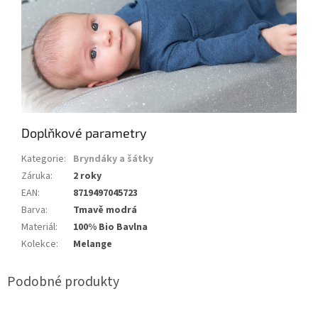
Doplňkové parametry
Kategorie
:
Bryndáky a šátky
Záruka
:
2 roky
EAN
:
8719497045723
Barva
:
Tmavě modrá
Materiál
:
100% Bio Bavlna
Kolekce
:
Melange