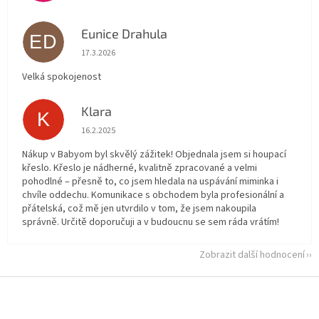
Eunice Drahula
ED
Hodnocení obchodu je 5 z 5 hvězdiček.
17.3.2026
Velká spokojenost
Klara
K
Hodnocení obchodu je 5 z 5 hvězdiček.
16.2.2025
Nákup v Babyom byl skvělý zážitek! Objednala jsem si houpací
křeslo. Křeslo je nádherné, kvalitně zpracované a velmi
pohodlné – přesně to, co jsem hledala na uspávání miminka i
chvíle oddechu. Komunikace s obchodem byla profesionální a
přátelská, což mě jen utvrdilo v tom, že jsem nakoupila
správně. Určitě doporučuji a v budoucnu se sem ráda vrátím!
Zobrazit další hodnocení
Z
á
p