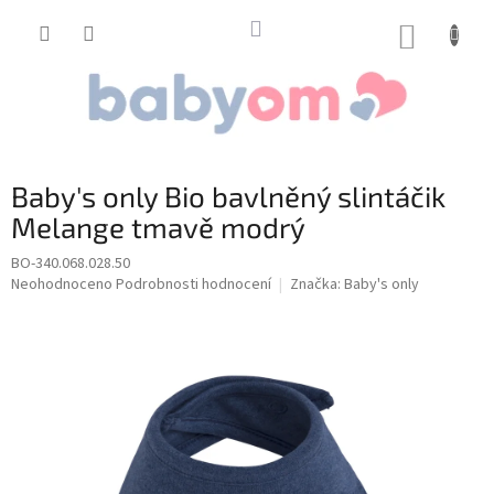
Přejít
na
NÁKUP
obsah
KOŠÍK
Baby's only Bio bavlněný slintáčik
Melange tmavě modrý
BO-340.068.028.50
Průměrné
Neohodnoceno
Podrobnosti hodnocení
Značka:
Baby's only
hodnocení
produktu
je
0,0
z
5
hvězdiček.