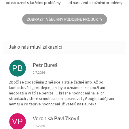
od narození s kožními problémy
od narození s kožními problémy
a alergiemi.
a alergiemi.
ZOBRAZIT VŠECHNY PODOBNÉ PRODUKTY
Petr Bureš
PB
Hodnocení obchodu je 1 z 5 hvězdiček.
2.7.2026
Zboží se zpožděním 2 měsíce a stále žádné info. Až po
kontaktování ,,prodejce,, mi bylo oznámení ze zboží ani
nedorazí a vrátí se peníze … krásné hodnocení na jejich
stránkách , které si mohou sami upravovat , Google raději ani
nemají a co teprve hodnocení uživatelů na Heureka.
Veronika Pavlíčková
VP
Hodnocení obchodu je 5 z 5 hvězdiček.
1.5.2026