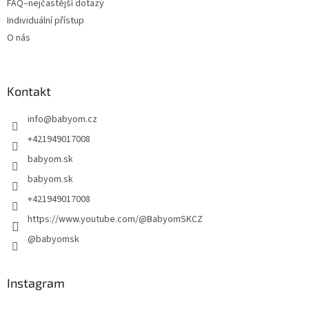
FAQ–nejčastější dotazy
Individuální přístup
O nás
Kontakt
info
@
babyom.cz
+421949017008
babyom.sk
babyom.sk
+421949017008
https://www.youtube.com/@BabyomSKCZ
@babyomsk
Instagram