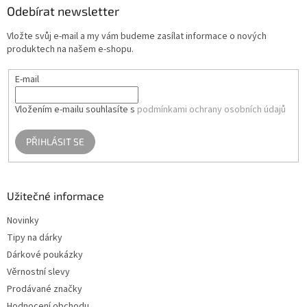
a
Odebírat newsletter
t
Vložte svůj e-mail a my vám budeme zasílat informace o nových
í
produktech na našem e-shopu.
E-mail
Vložením e-mailu souhlasíte s
podmínkami ochrany osobních údajů
PŘIHLÁSIT SE
Užitečné informace
Novinky
Tipy na dárky
Dárkové poukázky
Věrnostní slevy
Prodávané značky
Hodnocení obchodu