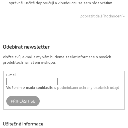
správně. Určitě doporučuji a v budoucnu se sem ráda vrátím!
Zobrazit další hodnocení
Z
á
p
a
Odebírat newsletter
t
Vložte svůj e-mail a my vám budeme zasílat informace o nových
í
produktech na našem e-shopu.
E-mail
Vložením e-mailu souhlasíte s
podmínkami ochrany osobních údajů
PŘIHLÁSIT SE
Užitečné informace