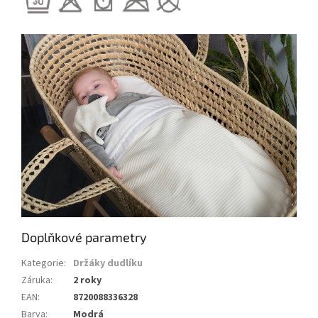
Doplňkové parametry
Kategorie
:
Držáky dudlíku
Záruka
:
2 roky
EAN
:
8720088336328
Barva
:
Modrá