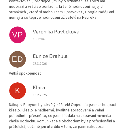
kontaktování ,,prodejce,, mi bylo oznámení ze zboží ani
nedorazí a vrátí se peníze … krásné hodnocení na jejich
stránkách , které si mohou sami upravovat , Google raději ani
nemají a co teprve hodnocení uživatelů na Heureka.
Veronika Pavlíčková
VP
Hodnocení obchodu je 5 z 5 hvězdiček.
1.5.2026
Eunice Drahula
ED
Hodnocení obchodu je 5 z 5 hvězdiček.
17.3.2026
Velká spokojenost
Klara
K
Hodnocení obchodu je 5 z 5 hvězdiček.
16.2.2025
Nákup v Babyom byl skvělý zážitek! Objednala jsem si houpací
křeslo. Křeslo je nádherné, kvalitně zpracované a velmi
pohodlné – přesně to, co jsem hledala na uspávání miminka i
chvíle oddechu. Komunikace s obchodem byla profesionální a
přátelská, což mě jen utvrdilo v tom, že jsem nakoupila