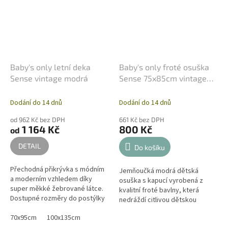
Baby's only letní deka
Baby's only froté osuška
Sense vintage modrá
Sense 75x85cm vintage
modrá
Dodání do 14 dnů
Dodání do 14 dnů
od 962 Kč bez DPH
661 Kč bez DPH
1 164 Kč
800 Kč
od
DETAIL
Do košíku
Přechodná přikrývka s módním
Jemňoučká modrá dětská
a moderním vzhledem díky
osuška s kapucí vyrobená z
super měkké žebrované látce.
kvalitní froté bavlny, která
Dostupné rozměry do postýlky
nedráždí citlivou dětskou
nebo kočárku.
pokožku. Může ho používat
70x95cm
100x135cm
malé dítě a starší dítě. Proto jej