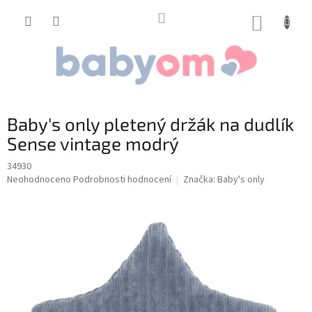
Přejít
na
NÁKUP
obsah
KOŠÍK
Baby's only pletený držák na dudlík
Sense vintage modrý
34930
Průměrné
Neohodnoceno
Podrobnosti hodnocení
Značka:
Baby's only
hodnocení
produktu
je
0,0
z
5
hvězdiček.