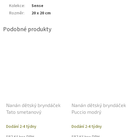
Kolekce
:
Sense
Rozměr
:
20 x 20 cm
Nanán dětský bryndáček
Nanán dětský bryndáček
Tato smetanový
Puccio modrý
Dodání 2-4 týdny
Dodání 2-4 týdny
582 Kč bez DPH
582 Kč bez DPH