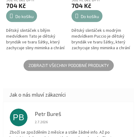
704 Kč
704 Kč
Do košíku
Do košíku
Dětský slintáček s bílým
Dětský slintáček s modrým
medvídkem Tato je dětský
medvídkem Puccio je dětský
bryndák ve tvaru šátky, který
bryndák ve tvaru šátky, který
zachycuje sliny miminka a chrání
zachycuje sliny miminka a chrání
oblečení před
oblečení před
znečištěním. Dětský bryndák
znečištěním. Dětský bryndák
bude skvělým dárkem k...
bude skvělým...
ZOBRAZIT VŠECHNY PODOBNÉ PRODUKTY
Petr Bureš
PB
Hodnocení obchodu je 1 z 5 hvězdiček.
2.7.2026
Zboží se zpožděním 2 měsíce a stále žádné info. Až po