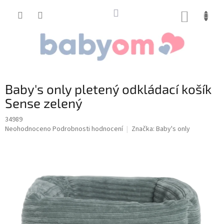
Přejít
na
NÁKUP
obsah
KOŠÍK
Baby's only pletený odkládací košík
Sense zelený
34989
Průměrné
Neohodnoceno
Podrobnosti hodnocení
Značka:
Baby's only
hodnocení
produktu
je
0,0
z
5
hvězdiček.