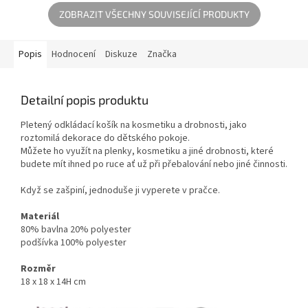
budete...
ZOBRAZIT VŠECHNY SOUVISEJÍCÍ PRODUKTY
Popis
Hodnocení
Diskuze
Značka
Detailní popis produktu
Pletený odkládací košík na kosmetiku a drobnosti, jako
roztomilá dekorace do dětského pokoje.
Můžete ho využít na plenky, kosmetiku a jiné drobnosti, které
budete mít ihned po ruce ať už při přebalování nebo jiné činnosti.
Když se zašpiní, jednoduše ji vyperete v pračce.
Materiál
80% bavlna 20% polyester
podšívka 100% polyester
Rozměr
18 x 18 x 14H cm