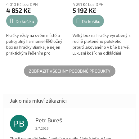
4 010 Kč bez DPH
4 291 Kč bez DPH
4 852 Kč
5 192 Kč
Do košíku
Do košíku
Hračky vždy na svém místě a
Velký box na hračky vyrobený z
pokoj plný harmonie! 🧸Úložný
ručně pleteného polského
box na hračky Bianka je nejen
proutí lakovaného v bílé barvě.
praktickým řešením pro
Luxusní košík na odkládání
organizaci dětského pokoje, ale
hraček s bílým lemem zdobený
také krásným designovým...
krystaly Swarovski®.
ZOBRAZIT VŠECHNY PODOBNÉ PRODUKTY
Petr Bureš
PB
Hodnocení obchodu je 1 z 5 hvězdiček.
2.7.2026
Zboží se zpožděním 2 měsíce a stále žádné info. Až po