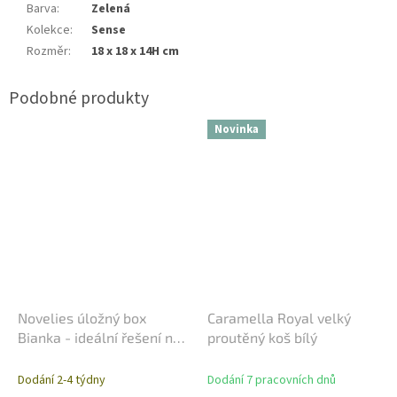
Barva
:
Zelená
Kolekce
:
Sense
Rozměr
:
18 x 18 x 14H cm
Novinka
Novelies úložný box
Caramella Royal velký
Bianka - ideální řešení na
proutěný koš bílý
hračky
Dodání 2-4 týdny
Dodání 7 pracovních dnů