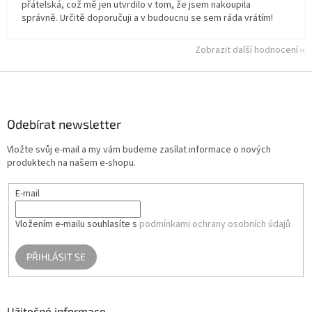
přátelská, což mě jen utvrdilo v tom, že jsem nakoupila
správně. Určitě doporučuji a v budoucnu se sem ráda vrátím!
Zobrazit další hodnocení
Z
á
p
a
Odebírat newsletter
t
Vložte svůj e-mail a my vám budeme zasílat informace o nových
í
produktech na našem e-shopu.
E-mail
Vložením e-mailu souhlasíte s
podmínkami ochrany osobních údajů
PŘIHLÁSIT SE
Užitečné informace