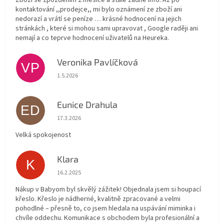
kontaktování ,,prodejce,, mi bylo oznámení ze zboží ani
nedorazí a vrátí se peníze … krásné hodnocení na jejich
stránkách , které si mohou sami upravovat , Google raději ani
nemají a co teprve hodnocení uživatelů na Heureka.
Veronika Pavlíčková
VP
Hodnocení obchodu je 5 z 5 hvězdiček.
1.5.2026
Eunice Drahula
ED
Hodnocení obchodu je 5 z 5 hvězdiček.
17.3.2026
Velká spokojenost
Klara
K
Hodnocení obchodu je 5 z 5 hvězdiček.
16.2.2025
Nákup v Babyom byl skvělý zážitek! Objednala jsem si houpací
křeslo. Křeslo je nádherné, kvalitně zpracované a velmi
pohodlné – přesně to, co jsem hledala na uspávání miminka i
chvíle oddechu. Komunikace s obchodem byla profesionální a