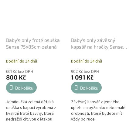
Baby's only froté osuška
Baby's only závěsný
Sense 75x85cm zelená
kapsář na hračky Sense
zelený
Dodání do 14 dnů
Dodání do 14 dnů
661 Kč bez DPH
902 Kč bez DPH
800 Kč
1 091 Kč
Do košíku
Do košíku
Jemňoučká zelená dětská
Závěsný kapsář z jemného
osuška s kapucí vyrobená z
úpletu na pyžamko nebo malé
kvalitní froté bavlny, která
drobnosti, které budete mít
nedráždí citlivou dětskou
vždy po ruce.
pokožku. Může ho používat
malé dítě a starší dítě. Proto jej