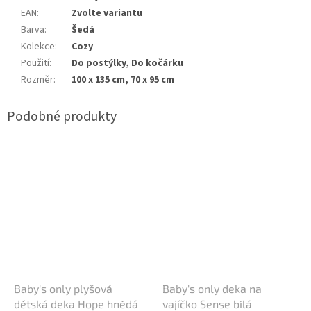
EAN
:
Zvolte variantu
Barva
:
Šedá
Kolekce
:
Cozy
Použití
:
Do postýlky, Do kočárku
Rozměr
:
100 x 135 cm, 70 x 95 cm
Baby's only plyšová
Baby's only deka na
dětská deka Hope hnědá
vajíčko Sense bílá