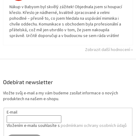
Nákup v Babyom byl skvělý zážitek! Objednala jsem si houpací
křeslo. Křeslo je nádherné, kvalitně zpracované a velmi
pohodlné – přesně to, co jsem hledala na uspávání miminka i
chvíle oddechu. Komunikace s obchodem byla profesionální a
přátelská, což mě jen utvrdilo v tom, že jsem nakoupila
správně. Určitě doporučuji a v budoucnu se sem ráda vrátím!
Zobrazit další hodnocení
Z
á
p
a
Odebírat newsletter
t
Vložte svůj e-mail a my vám budeme zasílat informace o nových
í
produktech na našem e-shopu.
E-mail
Vložením e-mailu souhlasíte s
podmínkami ochrany osobních údajů