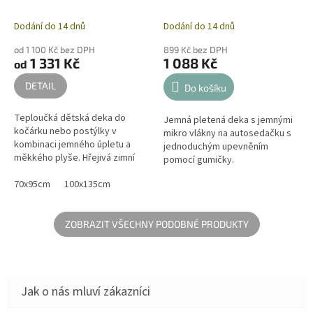
Dodání do 14 dnů
Dodání do 14 dnů
od 1 100 Kč bez DPH
899 Kč bez DPH
1 331 Kč
1 088 Kč
od
DETAIL
Do košíku
Teploučká dětská deka do
Jemná pletená deka s jemnými
kočárku nebo postýlky v
mikro vlákny na autosedačku s
kombinaci jemného úpletu a
jednoduchým upevněním
měkkého plyše. Hřejivá zimní
pomocí gumičky.
deka v hnědé barvě je dostupná
ve dvou velikostech. Dětská
70x95cm
100x135cm
deka je...
ZOBRAZIT VŠECHNY PODOBNÉ PRODUKTY