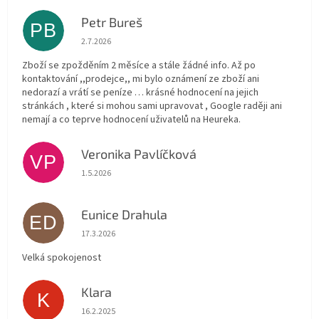
Petr Bureš
PB
Hodnocení obchodu je 1 z 5 hvězdiček.
2.7.2026
Zboží se zpožděním 2 měsíce a stále žádné info. Až po
kontaktování ,,prodejce,, mi bylo oznámení ze zboží ani
nedorazí a vrátí se peníze … krásné hodnocení na jejich
stránkách , které si mohou sami upravovat , Google raději ani
nemají a co teprve hodnocení uživatelů na Heureka.
Veronika Pavlíčková
VP
Hodnocení obchodu je 5 z 5 hvězdiček.
1.5.2026
Eunice Drahula
ED
Hodnocení obchodu je 5 z 5 hvězdiček.
17.3.2026
Velká spokojenost
Klara
K
Hodnocení obchodu je 5 z 5 hvězdiček.
16.2.2025