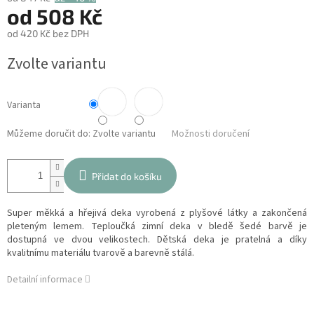
od
508 Kč
od
420 Kč
bez DPH
Měrná
Zvolte variantu
cena:
Varianta
Můžeme doručit do:
Zvolte variantu
Možnosti doručení
Přidat do košíku
Super měkká a hřejivá deka vyrobená z plyšové látky a zakončená
pleteným lemem. Teploučká zimní deka v bledě šedé barvě je
dostupná ve dvou velikostech. Dětská deka je pratelná a díky
kvalitnímu materiálu tvarově a barevně stálá.
Detailní informace