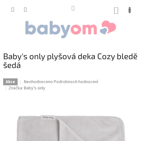
Přejít
na
NÁKUP
obsah
KOŠÍK
Baby's only plyšová deka Cozy bledě
šedá
Průměrné
Neohodnoceno
Podrobnosti hodnocení
Akce
hodnocení
Značka:
Baby's only
produktu
je
0,0
z
5
hvězdiček.