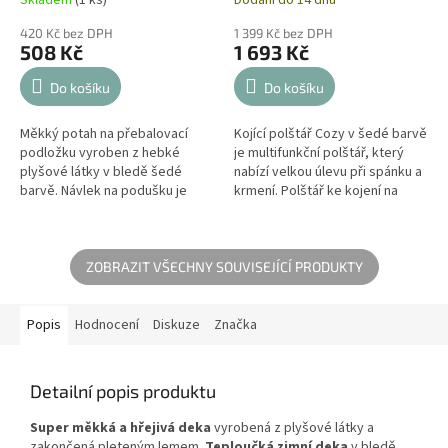
420 Kč bez DPH
1 399 Kč bez DPH
508 Kč
1 693 Kč
Do košíku
Do košíku
Měkký potah na přebalovací
Kojící polštář Cozy v šedé barvě
podložku vyroben z hebké
je multifunkční polštář, který
plyšové látky v bledě šedé
nabízí velkou úlevu při spánku a
barvě. Návlek na podušku je
krmení. Polštář ke kojení na
užitečný během každodenní
podporu během těhotenství
péče při přebalování nebo
nebo na relaxaci...
koupání miminka a...
ZOBRAZIT VŠECHNY SOUVISEJÍCÍ PRODUKTY
Popis
Hodnocení
Diskuze
Značka
Detailní popis produktu
Super měkká a hřejivá deka
vyrobená z plyšové látky a
zakončená pleteným lemem.
Teploučká zimní deka
v bledě