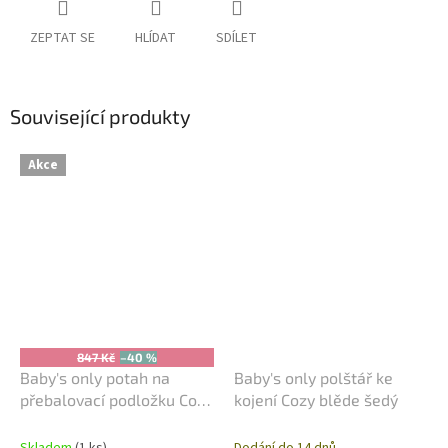
ZEPTAT SE
HLÍDAT
SDÍLET
Související produkty
Akce
847 Kč
–40 %
Baby's only potah na
Baby's only polštář ke
přebalovací podložku Cozy
kojení Cozy blěde šedý
blěde šedý
Skladem
(1 ks)
Dodání do 14 dnů