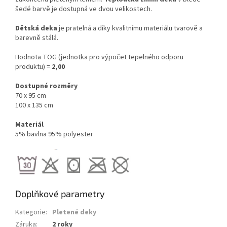
šedé barvě je dostupná ve dvou velikostech.
Dětská deka
je pratelná a díky kvalitnímu materiálu tvarově a
barevně stálá.
Hodnota TOG (jednotka pro výpočet tepelného odporu
produktu) =
2,00
Dostupné rozměry
70 x 95 cm
100 x 135 cm
Materiál
5% bavlna 95% polyester
Doplňkové parametry
Kategorie
:
Pletené deky
Záruka
:
2 roky