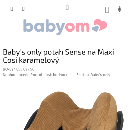
Přejít
na
NÁKUP
obsah
KOŠÍK
Baby's only potah Sense na Maxi
Cosi karamelový
BO-024.055.037.50
Průměrné
Neohodnoceno
Podrobnosti hodnocení
Značka:
Baby's only
hodnocení
produktu
je
0,0
z
5
hvězdiček.