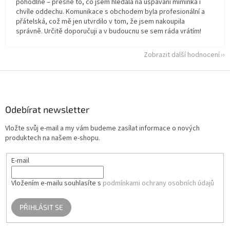
pohodlné – přesně to, co jsem hledala na uspávání miminka i
chvíle oddechu. Komunikace s obchodem byla profesionální a
přátelská, což mě jen utvrdilo v tom, že jsem nakoupila
správně. Určitě doporučuji a v budoucnu se sem ráda vrátím!
Zobrazit další hodnocení
Z
á
p
a
Odebírat newsletter
t
Vložte svůj e-mail a my vám budeme zasílat informace o nových
í
produktech na našem e-shopu.
E-mail
Vložením e-mailu souhlasíte s
podmínkami ochrany osobních údajů
PŘIHLÁSIT SE