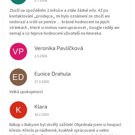
2.7.2026
Zboží se zpožděním 2 měsíce a stále žádné info. Až po
kontaktování ,,prodejce,, mi bylo oznámení ze zboží ani
nedorazí a vrátí se peníze … krásné hodnocení na jejich
stránkách , které si mohou sami upravovat , Google raději ani
nemají a co teprve hodnocení uživatelů na Heureka.
Veronika Pavlíčková
VP
Hodnocení obchodu je 5 z 5 hvězdiček.
1.5.2026
Eunice Drahula
ED
Hodnocení obchodu je 5 z 5 hvězdiček.
17.3.2026
Velká spokojenost
Klara
K
Hodnocení obchodu je 5 z 5 hvězdiček.
16.2.2025
Nákup v Babyom byl skvělý zážitek! Objednala jsem si houpací
křeslo. Křeslo je nádherné, kvalitně zpracované a velmi