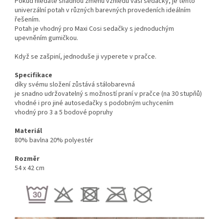
Pokud hledáte snadnou změnu vzhledu vaší sedačky, je tento
univerzální potah v různých barevných provedeních ideálním
řešením.
Potah je vhodný pro Maxi Cosi sedačky s jednoduchým
upevněním gumičkou.
Když se zašpiní, jednoduše ji vyperete v pračce.
Specifikace
díky svému složení zůstává stálobarevná
je snadno udržovatelný s možností praní v pračce (na 30 stupňů)
vhodné i pro jiné autosedačky s podobným uchycením
vhodný pro 3 a 5 bodové popruhy
Materiál
80% bavlna 20% polyestér
Rozměr
54 x 42 cm