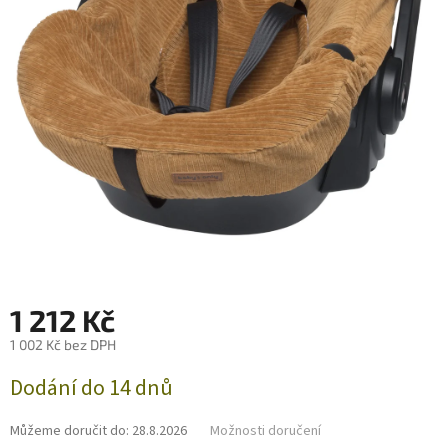
1 212 Kč
1 002 Kč bez DPH
Měrná
Dodání do 14 dnů
cena:
Můžeme doručit do:
28.8.2026
Možnosti doručení