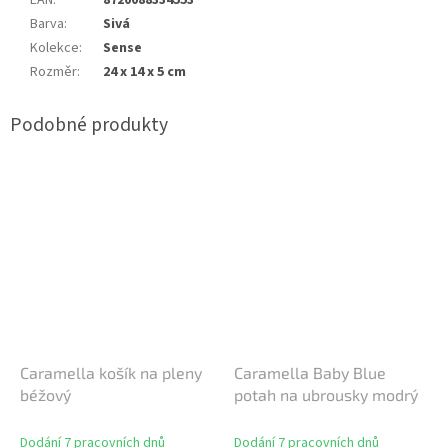
EAN
:
8720088334553
Barva
:
Sivá
Kolekce
:
Sense
Rozměr
:
24 x 14 x 5 cm
Caramella košík na pleny
Caramella Baby Blue
béžový
potah na ubrousky modrý
Dodání 7 pracovních dnů
Dodání 7 pracovních dnů