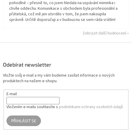
pohodlné – přesně to, co jsem hledala na uspávání miminka i
chvíle oddechu. Komunikace s obchodem byla profesionální a
přátelská, což mě jen utvrdilo v tom, že jsem nakoupila
správně. Určitě doporučuji a v budoucnu se sem ráda vrátím!
Zobrazit další hodnocení
Z
á
p
a
Odebírat newsletter
t
Vložte svůj e-mail a my vám budeme zasílat informace o nových
í
produktech na našem e-shopu.
E-mail
Vložením e-mailu souhlasíte s
podmínkami ochrany osobních údajů
PŘIHLÁSIT SE