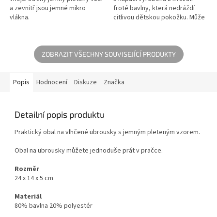
a zevnitř jsou jemné mikro
froté bavlny, která nedráždí
vlákna.
citlivou dětskou pokožku. Může
ho používat malé dítě a starší
dítě. Proto jej budete...
ZOBRAZIT VŠECHNY SOUVISEJÍCÍ PRODUKTY
Popis
Hodnocení
Diskuze
Značka
Detailní popis produktu
Praktický obal na vlhčené ubrousky s jemným pleteným vzorem.
Obal na ubrousky můžete jednoduše prát v pračce.
Rozměr
24 x 14 x 5 cm
Materiál
80% bavlna 20% polyestér