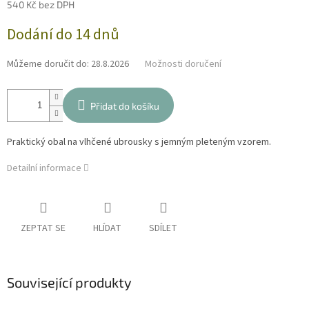
540 Kč bez DPH
Měrná
Dodání do 14 dnů
cena:
Můžeme doručit do:
28.8.2026
Možnosti doručení
Přidat do košíku
Praktický obal na vlhčené ubrousky s jemným pleteným vzorem.
Detailní informace
ZEPTAT SE
HLÍDAT
SDÍLET
Související produkty