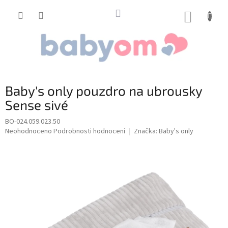
Přejít
na
NÁKUP
obsah
KOŠÍK
Baby's only pouzdro na ubrousky
Sense sivé
BO-024.059.023.50
Průměrné
Neohodnoceno
Podrobnosti hodnocení
Značka:
Baby's only
hodnocení
produktu
je
0,0
z
5
hvězdiček.