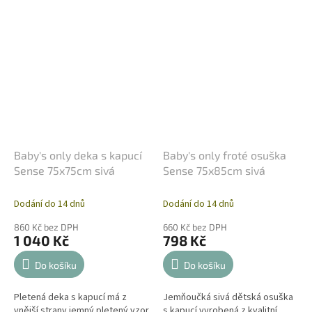
Baby's only deka s kapucí
Baby's only froté osuška
Sense 75x75cm sivá
Sense 75x85cm sivá
Dodání do 14 dnů
Dodání do 14 dnů
860 Kč bez DPH
660 Kč bez DPH
1 040 Kč
798 Kč
Do košíku
Do košíku
Pletená deka s kapucí má z
Jemňoučká sivá dětská osuška
vnější strany jemný pletený vzor
s kapucí vyrobená z kvalitní