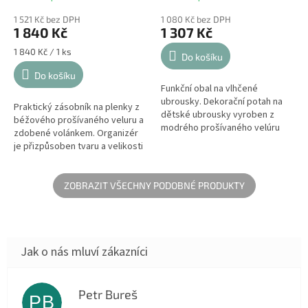
1 521 Kč bez DPH
1 080 Kč bez DPH
1 840 Kč
1 307 Kč
Měrná
1 840 Kč / 1 ks
Do košíku
cena:
Do košíku
Funkční obal na vlhčené
ubrousky. Dekorační potah na
Praktický zásobník na plenky z
dětské ubrousky vyroben z
béžového prošívaného veluru a
modrého prošívaného velúru
zdobené volánkem. Organizér
zakončený lemováním a dvěma
je přizpůsoben tvaru a velikosti
rozkošnými knoflíky.
plen.
ZOBRAZIT VŠECHNY PODOBNÉ PRODUKTY
Petr Bureš
PB