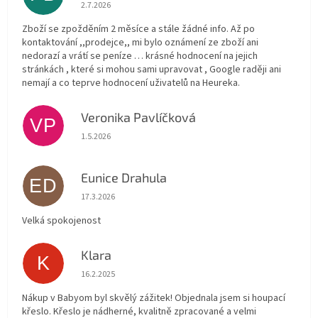
Hodnocení obchodu je 1 z 5 hvězdiček.
2.7.2026
Zboží se zpožděním 2 měsíce a stále žádné info. Až po
kontaktování ,,prodejce,, mi bylo oznámení ze zboží ani
nedorazí a vrátí se peníze … krásné hodnocení na jejich
stránkách , které si mohou sami upravovat , Google raději ani
nemají a co teprve hodnocení uživatelů na Heureka.
Veronika Pavlíčková
VP
Hodnocení obchodu je 5 z 5 hvězdiček.
1.5.2026
Eunice Drahula
ED
Hodnocení obchodu je 5 z 5 hvězdiček.
17.3.2026
Velká spokojenost
Klara
K
Hodnocení obchodu je 5 z 5 hvězdiček.
16.2.2025
Nákup v Babyom byl skvělý zážitek! Objednala jsem si houpací
křeslo. Křeslo je nádherné, kvalitně zpracované a velmi