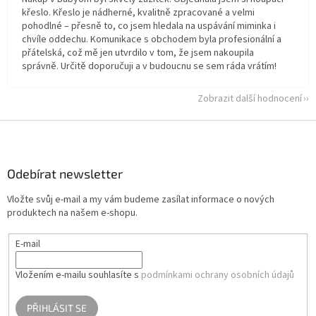
křeslo. Křeslo je nádherné, kvalitně zpracované a velmi
pohodlné – přesně to, co jsem hledala na uspávání miminka i
chvíle oddechu. Komunikace s obchodem byla profesionální a
přátelská, což mě jen utvrdilo v tom, že jsem nakoupila
správně. Určitě doporučuji a v budoucnu se sem ráda vrátím!
Zobrazit další hodnocení
Z
á
p
a
Odebírat newsletter
t
Vložte svůj e-mail a my vám budeme zasílat informace o nových
í
produktech na našem e-shopu.
E-mail
Vložením e-mailu souhlasíte s
podmínkami ochrany osobních údajů
PŘIHLÁSIT SE