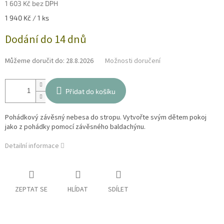
1 603 Kč bez DPH
Měrná
1 940 Kč / 1 ks
cena:
Dodání do 14 dnů
Můžeme doručit do:
28.8.2026
Možnosti doručení
Přidat do košíku
Pohádkový závěsný nebesa do stropu. Vytvořte svým dětem pokoj
jako z pohádky pomocí závěsného baldachýnu.
Detailní informace
ZEPTAT SE
HLÍDAT
SDÍLET