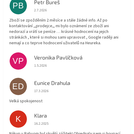
Petr Bureš
PB
Hodnocení obchodu je 1 z 5 hvězdiček.
2.7.2026
Zboží se zpožděním 2 měsíce a stále žádné info. Až po
kontaktování ,,prodejce,, mi bylo oznámení ze zboží ani
nedorazí a vrátí se peníze … krásné hodnocení na jejich
stránkách , které si mohou sami upravovat , Google raději ani
nemají a co teprve hodnocení uživatelů na Heureka.
Veronika Pavlíčková
VP
Hodnocení obchodu je 5 z 5 hvězdiček.
1.5.2026
Eunice Drahula
ED
Hodnocení obchodu je 5 z 5 hvězdiček.
17.3.2026
Velká spokojenost
Klara
K
Hodnocení obchodu je 5 z 5 hvězdiček.
16.2.2025
Nákup v Babyom byl skvělý zážitek! Objednala jsem si houpací