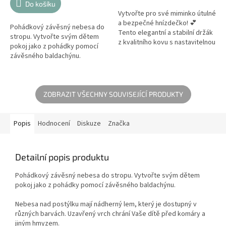
Do košíku
Vytvořte pro své miminko útulné
a bezpečné hnízdečko! 💕
Pohádkový závěsný nebesa do
Tento elegantní a stabilní držák
stropu. Vytvořte svým dětem
z kvalitního kovu s nastavitelnou
pokoj jako z pohádky pomocí
výškou perfektně doplní každou
závěsného baldachýnu.
dětskou postýlku....
ZOBRAZIT VŠECHNY SOUVISEJÍCÍ PRODUKTY
Popis
Hodnocení
Diskuze
Značka
Detailní popis produktu
Pohádkový závěsný nebesa do stropu. Vytvořte svým dětem
pokoj jako z pohádky pomocí závěsného baldachýnu.
Nebesa nad postýlku mají nádherný lem, který je dostupný v
různých barvách. Uzavřený vrch chrání Vaše dítě před komáry a
jiným hmyzem.