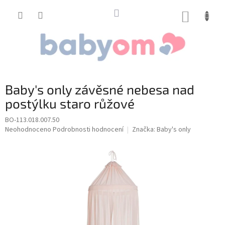
Přejít
na
NÁKUP
obsah
KOŠÍK
Baby's only závěsné nebesa nad
postýlku staro růžové
BO-113.018.007.50
Průměrné
Neohodnoceno
Podrobnosti hodnocení
Značka:
Baby's only
hodnocení
produktu
je
0,0
z
5
hvězdiček.