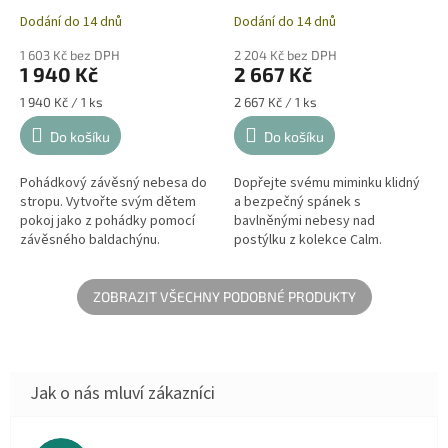
Dodání do 14 dnů
Dodání do 14 dnů
1 603 Kč bez DPH
2 204 Kč bez DPH
1 940 Kč
2 667 Kč
Měrná
Měrná
1 940 Kč / 1 ks
2 667 Kč / 1 ks
cena:
cena:
Do košíku
Do košíku
Pohádkový závěsný nebesa do
Dopřejte svému miminku klidný
stropu. Vytvořte svým dětem
a bezpečný spánek s
pokoj jako z pohádky pomocí
bavlněnými nebesy nad
závěsného baldachýnu.
postýlku z kolekce Calm.
Vyrobeny z jemné 100% bavlny,
jsou lehké, vzdušné a prodyšné,
což zajistí...
ZOBRAZIT VŠECHNY PODOBNÉ PRODUKTY