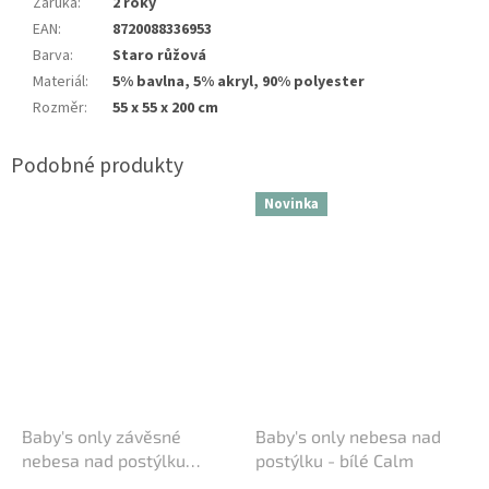
Záruka
:
2 roky
EAN
:
8720088336953
Barva
:
Staro růžová
Materiál
:
5% bavlna, 5% akryl, 90% polyester
Rozměr
:
55 x 55 x 200 cm
Novinka
Baby's only závěsné
Baby's only nebesa nad
nebesa nad postýlku
postýlku - bílé Calm
hnědé