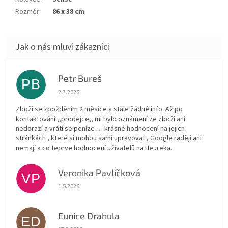
Rozměr
:
86 x 38 cm
Petr Bureš
PB
Hodnocení obchodu je 1 z 5 hvězdiček.
2.7.2026
Zboží se zpožděním 2 měsíce a stále žádné info. Až po
kontaktování ,,prodejce,, mi bylo oznámení ze zboží ani
nedorazí a vrátí se peníze … krásné hodnocení na jejich
stránkách , které si mohou sami upravovat , Google raději ani
nemají a co teprve hodnocení uživatelů na Heureka.
Veronika Pavlíčková
VP
Hodnocení obchodu je 5 z 5 hvězdiček.
1.5.2026
Eunice Drahula
ED
Hodnocení obchodu je 5 z 5 hvězdiček.