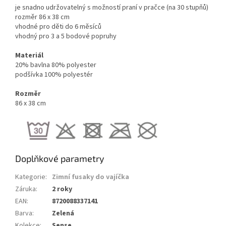
je snadno udržovatelný s možností praní v pračce (na 30 stupňů)
rozměr 86 x 38 cm
vhodné pro děti do 6 měsíců
vhodný pro 3 a 5 bodové popruhy
Materiál
20% bavlna 80% polyester
podšívka 100% polyestér
Rozměr
86 x 38 cm
Doplňkové parametry
Kategorie
:
Zimní fusaky do vajíčka
Záruka
:
2 roky
EAN
:
8720088337141
Barva
:
Zelená
Kolekce
:
Sense