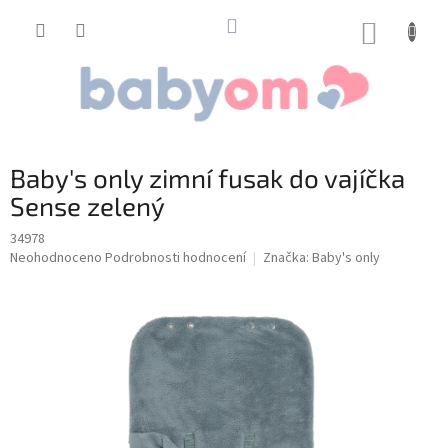
Přejít
na
NÁKUP
obsah
KOŠÍK
Baby's only zimní fusak do vajíčka
Sense zelený
34978
Průměrné
Neohodnoceno
Podrobnosti hodnocení
Značka:
Baby's only
hodnocení
produktu
je
0,0
z
5
hvězdiček.