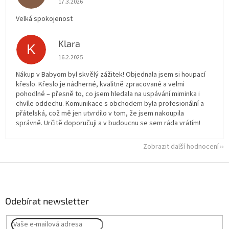
17.3.2026
Velká spokojenost
Klara
K
Hodnocení obchodu je 5 z 5 hvězdiček.
16.2.2025
Nákup v Babyom byl skvělý zážitek! Objednala jsem si houpací
křeslo. Křeslo je nádherné, kvalitně zpracované a velmi
pohodlné – přesně to, co jsem hledala na uspávání miminka i
chvíle oddechu. Komunikace s obchodem byla profesionální a
přátelská, což mě jen utvrdilo v tom, že jsem nakoupila
správně. Určitě doporučuji a v budoucnu se sem ráda vrátím!
Zobrazit další hodnocení
Z
á
p
a
Odebírat newsletter
t
í