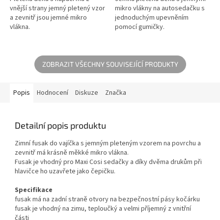
vnější strany jemný pletený vzor
mikro vlákny na autosedačku s
a zevnitř jsou jemné mikro
jednoduchým upevněním
vlákna.
pomocí gumičky.
ZOBRAZIT VŠECHNY SOUVISEJÍCÍ PRODUKTY
Popis
Hodnocení
Diskuze
Značka
Detailní popis produktu
Zimní fusak do vajíčka s jemným pleteným vzorem na povrchu a
zevnitř má krásně měkké mikro vlákna.
Fusak je vhodný pro Maxi Cosi sedačky a díky dvěma drukům při
hlavičce ho uzavřete jako čepičku.
Specifikace
fusak má na zadní straně otvory na bezpečnostní pásy kočárku
fusak je vhodný na zimu, teploučký a velmi příjemný z vnitřní
části