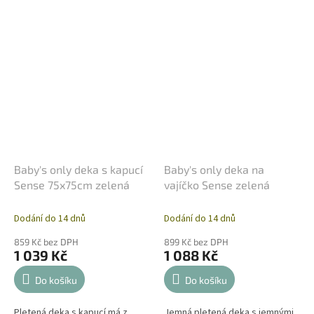
Baby's only deka s kapucí
Baby's only deka na
Sense 75x75cm zelená
vajíčko Sense zelená
Dodání do 14 dnů
Dodání do 14 dnů
859 Kč bez DPH
899 Kč bez DPH
1 039 Kč
1 088 Kč
Do košíku
Do košíku
Pletená deka s kapucí má z
Jemná pletená deka s jemnými