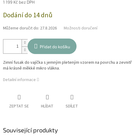
1 199 Kč bez DPH
Měrná
Dodání do 14 dnů
cena:
Můžeme doručit do:
27.8.2026
Možnosti doručení
Přidat do košíku
Zimní fusak do vajíčka s jemným pleteným vzorem na povrchu a zevnitř
má krásně měkké mikro vlákna.
Detailní informace
ZEPTAT SE
HLÍDAT
SDÍLET
Související produkty