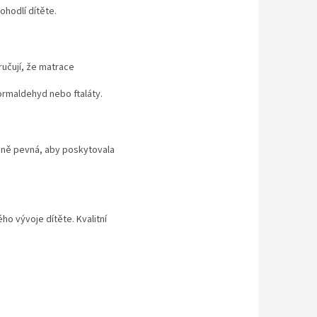
hodlí dítěte.
ručují, že matrace
ormaldehyd nebo ftaláty.
ečně pevná, aby poskytovala
ho vývoje dítěte. Kvalitní