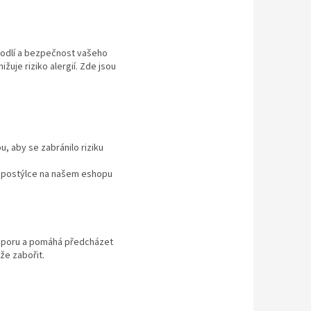
pohodlí a bezpečnost vašeho
uje riziko alergií. Zde jsou
, aby se zabránilo riziku
é postýlce na našem eshopu
 oporu a pomáhá předcházet
že zabořit.