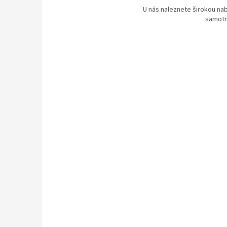
U nás naleznete širokou nab
samotn