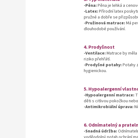
-Pěna:
Pěna je lehká a cenově
-Latex:
Přírodní latex poskyt
pružné a dobře se přizpůsobuj
-Pružinová matrace:
Má pev
dlouhodobé používání.
4. Prodyšnost
-Ventilace:
Matrace by měla m
riziko přehřátí.
-Prodyšné potahy:
Potahy z
hygienickou.
5. Hypoalergenní vlastn
-Hypoalergenní matrace:
T
děti s citlivou pokožkou nebo
-Antimikrobiální úprava:
Ně
6. Odnímatelný a pratel
-Snadná údržba:
Odnímateln
voděodolný potah ochrání ma