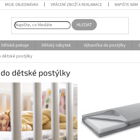
MOJE OBJEDNÁVKA
VRÁCENÍ ZBOŽÍ A REKLAMACE
NAPIŠTE NÁM
HLEDAT
Dětské pokoje
Dětský nábytek
Výbavička do postýlky
 dětské postýlky
do dětské postýlky