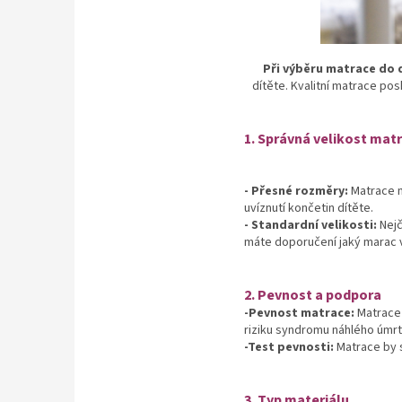
Při výběru matrace do 
dítěte. Kvalitní matrace po
1. Správná velikost mat
- Přesné rozměry:
Matrace m
uvíznutí končetin dítěte.
- Standardní velikosti:
Nejč
máte doporučení jaký marac v
2. Pevnost a podpora
-Pevnost matrace:
Matrace 
riziku syndromu náhlého úmrt
-Test pevnosti:
Matrace by s
3. Typ materiálu