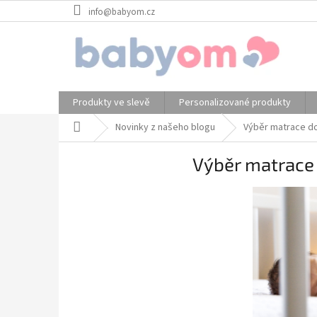
Přejít
info@babyom.cz
na
obsah
Produkty ve slevě
Personalizované produkty
Domů
Novinky z našeho blogu
Výběr matrace do
Výběr matrace 