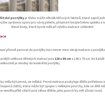
dětské postýlky
je třeba zvážit několik klíčových faktorů, které zajistí 
skytne správnou oporu pro vývoj páteře, přispívá k bezpečnému spánku a sniž
hlavní body, které byste měli při výběru matrace zohlednit:
race
usí přesně pasovat do postýlky bez mezer mezi okraji matrace a postýlkou
astější velikosti dětských matrací jsou
120 x 60 cm
a 140 x 70 cm. Ke každ
elikostně je vhodný do konkrétní postýlky.
by měla být pevná, ne měkká. Pevná matrace poskytuje dítěti potřebnou
í kojenců (SIDS), který může být spojen s měkkými povrchy, kde se dítě mů
e neměla příliš stlačit pod váhou dítěte; jeho povrch by měl zůstat rovný.