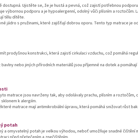
 dostupná. Ujistěte se, že je hustá a pevná, což zajistí potřebnou podporu 
uje výbornou podporu a je hypoalergenní, odolný vůči plísním a roztočům. 
í tělu dítěte.
né jádro s pružinami, které zajišťují dobrou oporu. Tento typ matrace je o
ít prodyšnou konstrukci, která zajistí cirkulaci vzduchu, což pomáhá regul
 bavlny nebo jiných přírodních materiálů jsou příjemné na dotek a pomáhají
osti
yto matrace jsou navrženy tak, aby odolávaly prachu, plísním a roztočům, 
 sklonem k alergiím.
které matrace mají antimikrobiální úpravu, která pomáhá snižovat růst bakter
ný potah
ý a omyvatelný potah je velkou výhodou, neboť umožňuje snadné čištění
traci před přetečením a znečištěním.