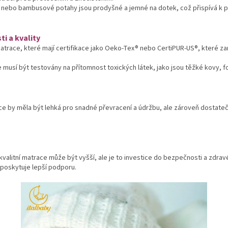
nebo bambusové potahy jsou prodyšné a jemné na dotek, což přispívá k po
ti a kvality
atrace, které mají certifikace jako Oeko-Tex® nebo CertiPUR-US®, které za
musí být testovány na přítomnost toxických látek, jako jsou těžké kovy, f
ace by měla být lehká pro snadné převracení a údržbu, ale zároveň dostat
valitní matrace může být vyšší, ale je to investice do bezpečnosti a zdravé
 poskytuje lepší podporu.