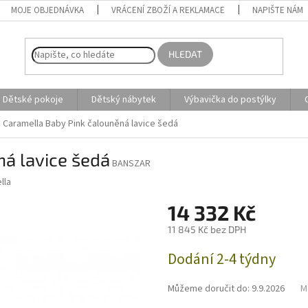
MOJE OBJEDNÁVKA
VRÁCENÍ ZBOŽÍ A REKLAMACE
NAPIŠTE NÁM
HLEDAT
Dětské pokoje
Dětský nábytek
Výbavička do postýlky
Caramella Baby Pink čalouněná lavice šedá
á lavice šedá
BANSZAR
lla
14 332 Kč
11 845 Kč bez DPH
Měrná
Dodání 2-4 týdny
cena:
Můžeme doručit do:
9.9.2026
M