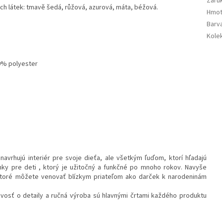
Záru
ch látek: tmavě šedá, růžová, azurová, máta, béžová.
Hmot
Barv
Kole
50% polyester
navrhujú interiér pre svoje dieťa, ale všetkým ľuďom, ktorí hľadajú
nky pre deti , ktorý je užitočný a funkčné po mnoho rokov. Navyše
ktoré môžete venovať blízkym priateľom ako darček k narodeninám
stlivosť o detaily a ručná výroba sú hlavnými črtami každého produktu