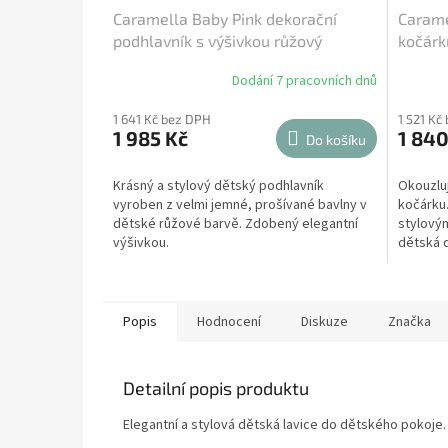
Caramella Baby Pink dekorační
Carame
podhlavník s výšivkou růžový
kočárk
Dodání 7 pracovních dnů
Průměrné
hodnocení
1 641 Kč bez DPH
1 521 Kč
produktu
1 985 Kč
1 840
je
Do košíku
5,0
z
Krásný a stylový dětský podhlavník
Okouzluj
5
vyroben z velmi jemné, prošívané bavlny v
kočárku
hvězdiček.
dětské růžové barvě. Zdobený elegantní
stylový
výšivkou.
dětská 
dárek.
Popis
Hodnocení
Diskuze
Značka
Detailní popis produktu
Elegantní a stylová dětská lavice do dětského pokoje. I