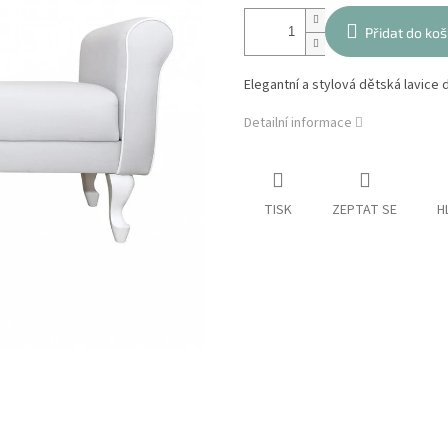
Přidat do koš
Elegantní a stylová dětská lavice 
Detailní informace
TISK
ZEPTAT SE
H