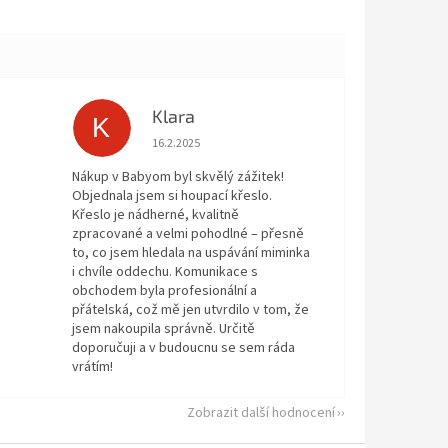
Klara
K
 5 z 5 hvězdiček.
Hodnocení obchodu je 5 z 5 hvězdiček.
16.2.2025
Nákup v Babyom byl skvělý zážitek!
Objednala jsem si houpací křeslo.
Křeslo je nádherné, kvalitně
zpracované a velmi pohodlné – přesně
to, co jsem hledala na uspávání miminka
i chvíle oddechu. Komunikace s
obchodem byla profesionální a
přátelská, což mě jen utvrdilo v tom, že
jsem nakoupila správně. Určitě
doporučuji a v budoucnu se sem ráda
vrátím!
Zobrazit další hodnocení