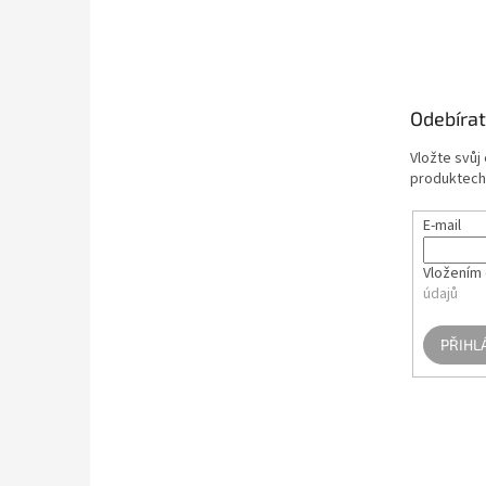
Z
á
p
a
t
Odebírat
í
Vložte svůj
produktech
E-mail
Vložením 
údajů
PŘIHL