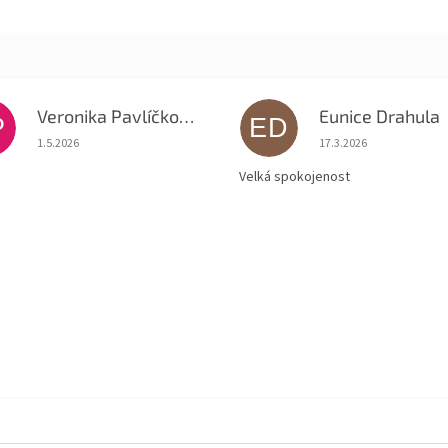
Veronika Pavlíčková
Eunice Drahula
P
ED
Hodnocení obchodu je 5 z 5 hvězdiček.
Hodnocení obchodu je
1.5.2026
17.3.2026
Velká spokojenost