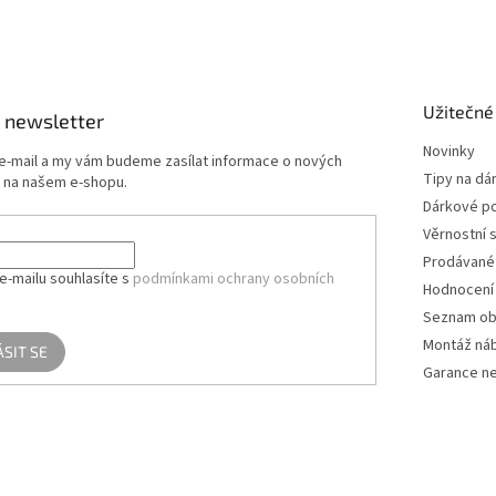
Užitečné
 newsletter
Novinky
 e-mail a my vám budeme zasílat informace o nových
Tipy na dá
 na našem e-shopu.
Dárkové p
Věrnostní 
Prodávané
e-mailu souhlasíte s
podmínkami ochrany osobních
Hodnocení
Seznam ob
Montáž ná
ÁSIT SE
Garance ne