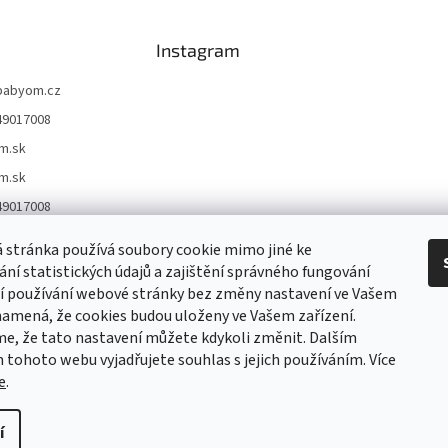
Instagram
babyom.cz
49017008
m.sk
m.sk
49017008
//www.youtube.co
 stránka používá soubory cookie mimo jiné ke
abyomSKCZ
í statistických údajů a zajištění správného fungování
yomsk
ší používání webové stránky bez změny nastavení ve Vašem
namená, že cookies budou uloženy ve Vašem zařízení.
e, že tato nastavení můžete kdykoli změnit. Dalším
TIk Tok
Instagram
Facebook
tohoto webu vyjadřujete souhlas s jejich používáním. Více
e
.
í
it nastavení cookies