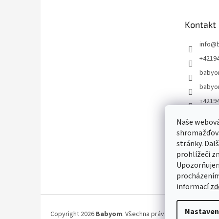
Kontakt
info
@
+4219
babyo
babyo
+4219
https:
Naše webová
m/@B
shromažďován
@bab
stránky. Dal
prohlížeči z
Upozorňujem
procházením 
informací
zd
Nastaven
Copyright 2026
Babyom
. Všechna práva vyhrazena.
Uprav