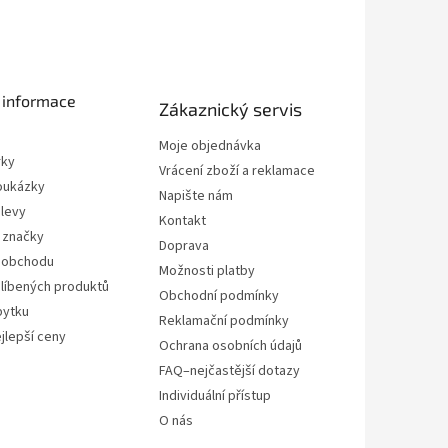
 informace
Zákaznický servis
Moje objednávka
rky
Vrácení zboží a reklamace
oukázky
Napište nám
slevy
Kontakt
 značky
Doprava
 obchodu
Možnosti platby
líbených produktů
Obchodní podmínky
bytku
Reklamační podmínky
jlepší ceny
Ochrana osobních údajů
FAQ–nejčastější dotazy
Individuální přístup
O nás