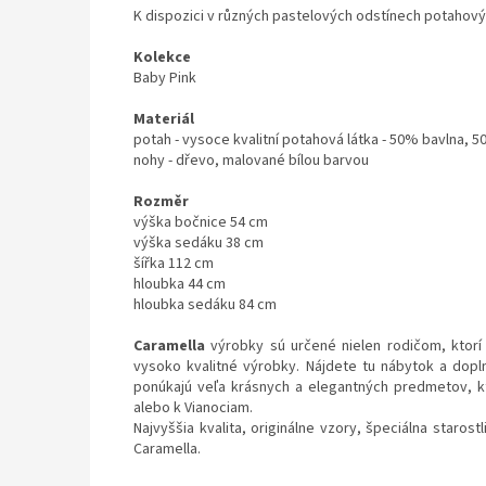
K dispozici v různých pastelových odstínech potahový
Kolekce
Baby Pink
Materiál
potah - vysoce kvalitní potahová látka - 50% bavlna, 
nohy - dřevo, malované bílou barvou
Rozměr
výška bočnice 54 cm
výška sedáku 38 cm
šířka 112 cm
hloubka 44 cm
hloubka sedáku 84 cm
Caramella
výrobky sú určené nielen rodičom, ktorí 
vysoko kvalitné výrobky. Nájdete tu nábytok a dopl
ponúkajú veľa krásnych a elegantných predmetov, 
alebo k Vianociam.
Najvyššia kvalita, originálne vzory, špeciálna staro
Caramella.