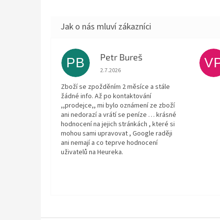
Petr Bureš
PB
V
Hodnocení obchodu je 1 z 5 hvězdiček.
2.7.2026
Zboží se zpožděním 2 měsíce a stále
žádné info. Až po kontaktování
,,prodejce,, mi bylo oznámení ze zboží
ani nedorazí a vrátí se peníze … krásné
hodnocení na jejich stránkách , které si
mohou sami upravovat , Google raději
ani nemají a co teprve hodnocení
uživatelů na Heureka.