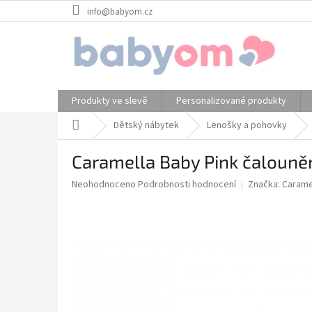
Přejít
info@babyom.cz
na
obsah
Produkty ve slevě
Personalizované produkty
Domů
Dětský nábytek
Lenošky a pohovky
Caramella Baby Pink čalouněn
Průměrné
Neohodnoceno
Podrobnosti hodnocení
Značka:
Carame
hodnocení
produktu
je
0,0
z
5
hvězdiček.