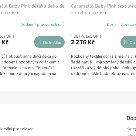
lla Baby Pink dětská deka do
Caramella Baby Pink textilní 
u růžová
zmrzlina růžová
Dodání 7 pracovních dnů
Dodání 7 pracov
 bez DPH
1 881 Kč bez DPH
 Kč
2 276 Kč
Do košíku
Do 
ící a oboustranná dívčí deka do
Rozkošný textilní obraz zmrzlina v 
. Zdobená ozdobným volánkem a
šedé barvě. Trojrozměrný dětský 
m firemním znakem. Teploučká
rozzáří každý dětský pokoj. Dokou
deka bude dobrým nápadem na
ozdobné mašle bude obraz na stěn
vypadat jako z...
Dop
deální pro relaxaci.
Kate