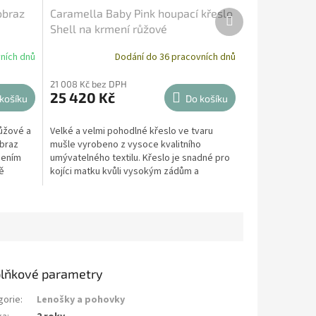
obraz
Caramella Baby Pink houpací křeslo
Další
produkt
Shell na krmení růžové
ních dnů
Dodání do 36 pracovních dnů
21 008 Kč bez DPH
25 420 Kč
košíku
Do košíku
růžové a
Velké a velmi pohodlné křeslo ve tvaru
obraz
mušle vyrobeno z vysoce kvalitního
pením
umývatelného textilu. Křeslo je snadné pro
ě
kojíci matku kvůli vysokým zádům a
područkám. Houpání...
lňkové parametry
gorie
:
Lenošky a pohovky