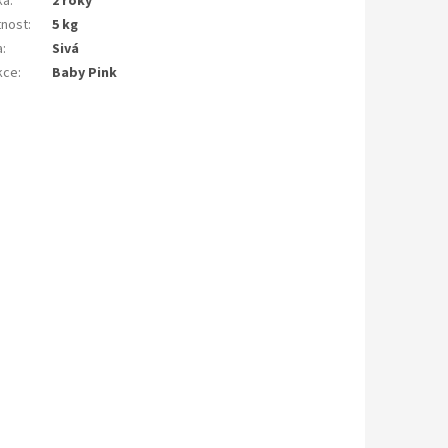
ka
:
2 roky
nost
:
5 kg
a
:
Sivá
kce
:
Baby Pink