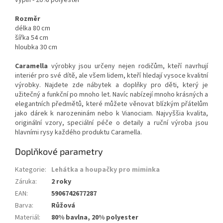
Rozměr
délka 80 cm
šířka 54 cm
hloubka 30 cm
Caramella
výrobky jsou určeny nejen rodičům, kteří navrhují
interiér pro své dítě, ale všem lidem, kteří hledají vysoce kvalitní
výrobky. Najdete zde nábytek a doplňky pro děti, který je
užitečný a funkční po mnoho let. Navíc nabízejí mnoho krásných a
elegantních předmětů, které můžete věnovat blízkým přátelům
jako dárek k narozeninám nebo k Vianociam. Najvyššia kvalita,
originální vzory, speciální péče o detaily a ruční výroba jsou
hlavními rysy každého produktu Caramella.
Doplňkové parametry
Kategorie
:
Lehátka a houpačky pro miminka
Záruka
:
2 roky
EAN
:
5906742677287
Barva
:
Růžová
Materiál
:
80% bavlna, 20% polyester