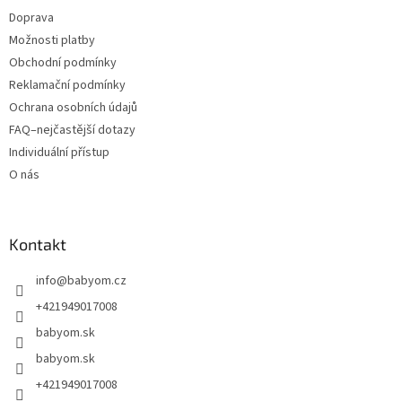
Doprava
Možnosti platby
Obchodní podmínky
Reklamační podmínky
Ochrana osobních údajů
FAQ–nejčastější dotazy
Individuální přístup
O nás
Kontakt
info
@
babyom.cz
+421949017008
babyom.sk
babyom.sk
+421949017008