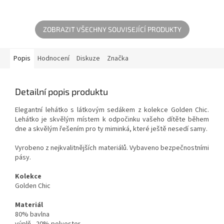
elegantním zlatým znakem a
část je vyplněna netkanou
dekorativním volánkem....
textilií, díky níž je velmi teplá...
ZOBRAZIT VŠECHNY SOUVISEJÍCÍ PRODUKTY
Popis
Hodnocení
Diskuze
Značka
Detailní popis produktu
Elegantní lehátko s látkovým sedákem z kolekce Golden Chic.
Lehátko je skvělým místem k odpočinku vašeho dítěte během
dne a skvělým řešením pro ty miminká, které ještě nesedí samy.
Vyrobeno z nejkvalitnějších materiálů. Vybaveno bezpečnostními
pásy.
Kolekce
Golden Chic
Materiál
80% bavlna
výplň - 20% polyester