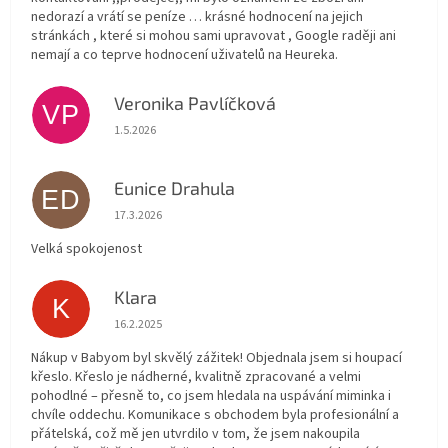
nedorazí a vrátí se peníze … krásné hodnocení na jejich
stránkách , které si mohou sami upravovat , Google raději ani
nemají a co teprve hodnocení uživatelů na Heureka.
Veronika Pavlíčková
VP
Hodnocení obchodu je 5 z 5 hvězdiček.
1.5.2026
Eunice Drahula
ED
Hodnocení obchodu je 5 z 5 hvězdiček.
17.3.2026
Velká spokojenost
Klara
K
Hodnocení obchodu je 5 z 5 hvězdiček.
16.2.2025
Nákup v Babyom byl skvělý zážitek! Objednala jsem si houpací
křeslo. Křeslo je nádherné, kvalitně zpracované a velmi
pohodlné – přesně to, co jsem hledala na uspávání miminka i
chvíle oddechu. Komunikace s obchodem byla profesionální a
přátelská, což mě jen utvrdilo v tom, že jsem nakoupila