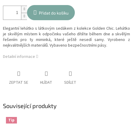
Přidat do košíku
Elegantní lehátko s látkovým sedákem z kolekce Golden Chic. Lehátko
je skvělým místem k odpočinku vašeho dítěte během dne a skvělým
řešením pro ty miminká, které ještě nesedí samy. Vyrobeno z
nejkvalitnějších materiálů. Vybaveno bezpečnostními pásy.
Detailní informace
ZEPTAT SE
HLÍDAT
SDÍLET
Související produkty
Tip