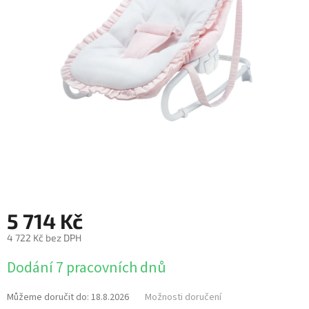
5 714 Kč
4 722 Kč bez DPH
Měrná
Dodání 7 pracovních dnů
cena:
Můžeme doručit do:
18.8.2026
Možnosti doručení