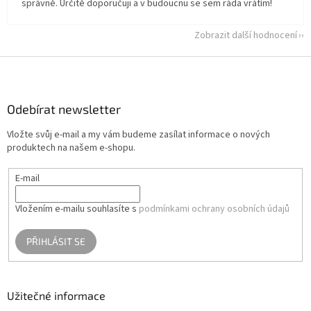
správně. Určitě doporučuji a v budoucnu se sem ráda vrátím!
Zobrazit další hodnocení
Z
á
p
a
Odebírat newsletter
t
Vložte svůj e-mail a my vám budeme zasílat informace o nových
í
produktech na našem e-shopu.
E-mail
Vložením e-mailu souhlasíte s
podmínkami ochrany osobních údajů
PŘIHLÁSIT SE
Užitečné informace