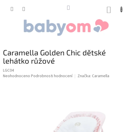
Přejít
na
NÁKUP
obsah
KOŠÍK
Caramella Golden Chic dětské
lehátko růžové
LGC04
Průměrné
Neohodnoceno
Podrobnosti hodnocení
Značka:
Caramella
hodnocení
produktu
je
0,0
z
5
hvězdiček.