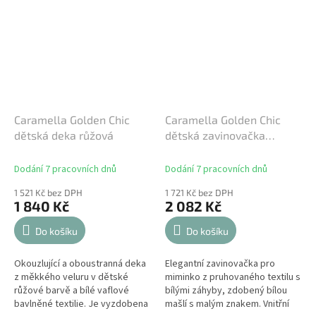
Caramella Golden Chic
Caramella Golden Chic
dětská deka růžová
dětská zavinovačka
růžová
Dodání 7 pracovních dnů
Dodání 7 pracovních dnů
1 521 Kč bez DPH
1 721 Kč bez DPH
1 840 Kč
2 082 Kč
Do košíku
Do košíku
Okouzlující a oboustranná deka
Elegantní zavinovačka pro
z měkkého veluru v dětské
miminko z pruhovaného textilu s
růžové barvě a bílé vaflové
bílými záhyby, zdobený bílou
bavlněné textilie. Je vyzdobena
mašlí s malým znakem. Vnitřní