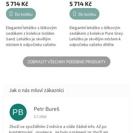
5 714 Kč
5 714 Kč
Do košíku
Do košíku
Elegantní lehátko s látkovým
Elegantní lehátko s látkovým
sedákem z kolekce Golden
sedákem z kolekce Pure Grey.
Sand. Lehátko je skvělým
Lehátko je skvělým místem k
místem k odpočinku vašeho
odpočinku vašeho dítěte
dítěte během dne a skvělým
během dne a skvělým řešením
řešením pro ty miminká, které
pro ty miminká, které ještě
ještě nesedí...
nesedí...
ZOBRAZIT VŠECHNY PODOBNÉ PRODUKTY
Petr Bureš
PB
Hodnocení obchodu je 1 z 5 hvězdiček.
2.7.2026
Zboží se zpožděním 2 měsíce a stále žádné info. Až po
kontaktování ,,prodejce,, mi bylo oznámení ze zboží ani