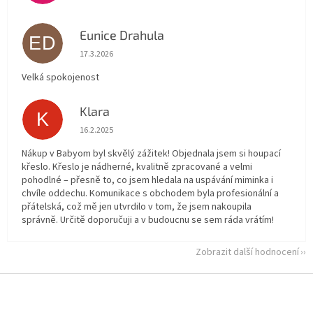
Eunice Drahula
ED
Hodnocení obchodu je 5 z 5 hvězdiček.
17.3.2026
Velká spokojenost
Klara
K
Hodnocení obchodu je 5 z 5 hvězdiček.
16.2.2025
Nákup v Babyom byl skvělý zážitek! Objednala jsem si houpací
křeslo. Křeslo je nádherné, kvalitně zpracované a velmi
pohodlné – přesně to, co jsem hledala na uspávání miminka i
chvíle oddechu. Komunikace s obchodem byla profesionální a
přátelská, což mě jen utvrdilo v tom, že jsem nakoupila
správně. Určitě doporučuji a v budoucnu se sem ráda vrátím!
Zobrazit další hodnocení
Z
á
p