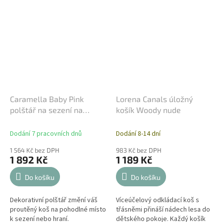
Caramella Baby Pink
Lorena Canals úložný
polštář na sezení na
košík Woody nude
proutěný košík
Dodání 7 pracovních dnů
Dodání 8-14 dní
1 564 Kč bez DPH
983 Kč bez DPH
1 892 Kč
1 189 Kč
Do košíku
Do košíku
Dekorativní polštář změní váš
Víceúčelový odkládací koš s
proutěný koš na pohodlné místo
třásněmi přináší nádech lesa do
k sezení nebo hraní.
dětského pokoje. Každý košík