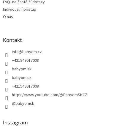
FAQ–nejčastější dotazy
Individuální přístup
O nás
Kontakt
info
@
babyom.cz
+421949017008
babyom.sk
babyom.sk
+421949017008
https://www.youtube.com/@BabyomSKCZ
@babyomsk
Instagram