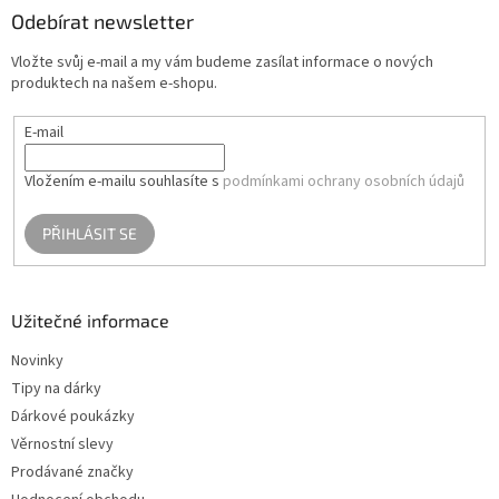
a
Odebírat newsletter
t
Vložte svůj e-mail a my vám budeme zasílat informace o nových
í
produktech na našem e-shopu.
E-mail
Vložením e-mailu souhlasíte s
podmínkami ochrany osobních údajů
PŘIHLÁSIT SE
Užitečné informace
Novinky
Tipy na dárky
Dárkové poukázky
Věrnostní slevy
Prodávané značky