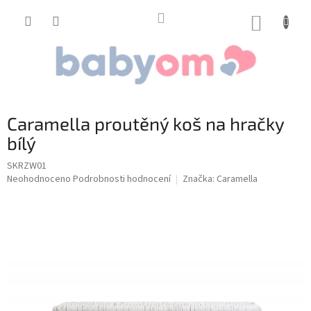
Přejít
na
NÁKUP
obsah
KOŠÍK
Caramella proutěný koš na hračky
bílý
SKRZW01
Průměrné
Neohodnoceno
Podrobnosti hodnocení
Značka:
Caramella
hodnocení
produktu
je
0,0
z
5
hvězdiček.