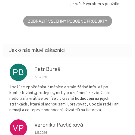
je ručně vyroben s použitím
extra hrubých, spletených
bavlněných šňůr.
ZOBRAZIT VŠECHNY PODOBNÉ PRODUKTY
Petr Bureš
PB
Hodnocení obchodu je 1 z 5 hvězdiček.
2.7.2026
Zboží se zpožděním 2 měsíce a stále žádné info. Až po
kontaktování ,,prodejce,, mi bylo oznámení ze zboží ani
nedorazí a vrátí se peníze … krásné hodnocení na jejich
stránkách , které si mohou sami upravovat , Google raději ani
nemají a co teprve hodnocení uživatelů na Heureka.
Veronika Pavlíčková
VP
Hodnocení obchodu je 5 z 5 hvězdiček.
1.5.2026