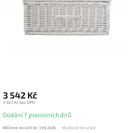
3 542 Kč
2 927 Kč bez DPH
Měrná
Dodání 7 pracovních dnů
cena:
Můžeme doručit do:
19.8.2026
Možnosti doručení