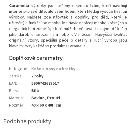
Caramella
výrobky jsou určeny nejen rodičům, kteří navrhují
interiér pro své dítě, ale všem lidem, kteří hledají vysoce kvalitní
výrobky. Najdete zde nábytek a doplňky pro děti, který je
užitečný a funkční po mnoho let. Navíc nabízejí mnoho krásných a
elegantních předmětů, které můžete věnovat blízkým přátelům
jako dárek k narozeninám nebo k Vianociam. Najvyššia kvalita,
originální vzory, speciální péče o detaily a ruční výroba jsou
hlavními rysy každého produktu Caramella.
Doplňkové parametry
Kategorie
:
Koše a boxy na hračky
Záruka
:
2 roky
EAN
:
5906742673517
Barva
:
Bílá
Materiál
:
Bavlna, Proutí
Rozměr
:
40 x 60 x 40H cm