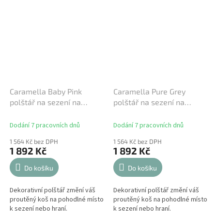
Caramella Baby Pink
Caramella Pure Grey
polštář na sezení na
polštář na sezení na
proutěný košík
proutěný koš šedý
Dodání 7 pracovních dnů
Dodání 7 pracovních dnů
1 564 Kč bez DPH
1 564 Kč bez DPH
1 892 Kč
1 892 Kč
Do košíku
Do košíku
Dekorativní polštář změní váš
Dekorativní polštář změní váš
proutěný koš na pohodlné místo
proutěný koš na pohodlné místo
k sezení nebo hraní.
k sezení nebo hraní.