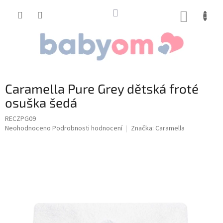
Přejít
na
NÁKUP
obsah
KOŠÍK
Caramella Pure Grey dětská froté
osuška šedá
RECZPG09
Průměrné
Neohodnoceno
Podrobnosti hodnocení
Značka:
Caramella
hodnocení
produktu
je
0,0
z
5
hvězdiček.