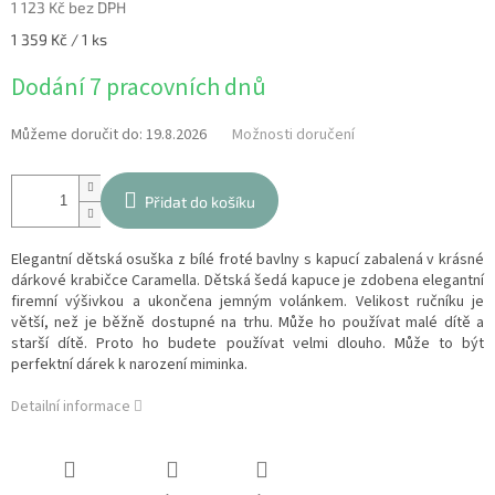
1 123 Kč bez DPH
Měrná
1 359 Kč / 1 ks
cena:
Dodání 7 pracovních dnů
Můžeme doručit do:
19.8.2026
Možnosti doručení
Přidat do košíku
Elegantní dětská osuška z bílé froté bavlny s kapucí zabalená v krásné
dárkové krabičce Caramella. Dětská šedá kapuce je zdobena elegantní
firemní výšivkou a ukončena jemným volánkem. Velikost ručníku je
větší, než je běžně dostupné na trhu. Může ho používat malé dítě a
starší dítě. Proto ho budete používat velmi dlouho. Může to být
perfektní dárek k narození miminka.
Detailní informace