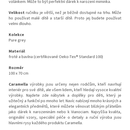
volánkem. Může to být perfektní dárek k narození miminka.
Velikost
ručníku je větší, než je běžně dostupné na trhu. Může
ho používat malé dítě a starší dítě. Proto jej budete používat
velmi dlouho.
Kolekce
Pure grey
Materiál
froté a bavlna (certifikované Oeko-Tex® Standard 100)
Rozměr
100 x 70 cm
Caramella
výrobky jsou určeny nejen rodičům, kteří navrhují
interiér pro své dítě, ale všem lidem, kteří hledají vysoce kvalitní
výrobky. Najdete zde nábytek a doplňky pro děti, který je
užitečný a funkční po mnoho let. Navíc nabízejí mnoho krásných a
elegantních předmětů, které můžete věnovat blízkým přátelům
jako dárek k narozeninám nebo k Vianociam. Najvyššia kvalita,
originální vzory, speciální péče o detaily a ruční výroba jsou
hlavními rysy každého produktu Caramella.