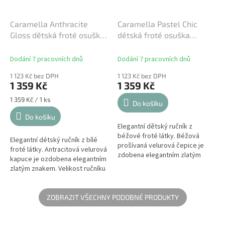
Caramella Anthracite
Caramella Pastel Chic
Gloss dětská froté osuška
dětská froté osuška
antracitová
béžová
Dodání 7 pracovních dnů
Dodání 7 pracovních dnů
1 123 Kč bez DPH
1 123 Kč bez DPH
1 359 Kč
1 359 Kč
Měrná
1 359 Kč / 1 ks
Do košíku
cena:
Do košíku
Elegantní dětský ručník z
béžové froté látky. Béžová
Elegantní détský ručník z bílé
prošívaná velurová čepice je
froté látky. Antracitová velurová
zdobena elegantním zlatým
kapuce je ozdobena elegantním
znakem a okouzlujícím růžovým
zlatým znakem. Velikost ručníku
límcem. Velikost ručníku je větší,
je větší, než je běžně dostupné
než...
na trhu. Může ho...
ZOBRAZIT VŠECHNY PODOBNÉ PRODUKTY