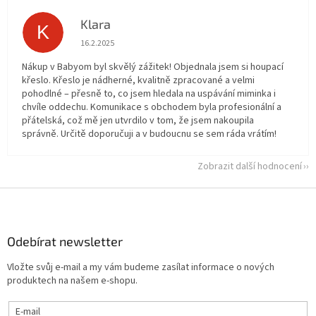
Klara
K
Hodnocení obchodu je 5 z 5 hvězdiček.
16.2.2025
Nákup v Babyom byl skvělý zážitek! Objednala jsem si houpací
křeslo. Křeslo je nádherné, kvalitně zpracované a velmi
pohodlné – přesně to, co jsem hledala na uspávání miminka i
chvíle oddechu. Komunikace s obchodem byla profesionální a
přátelská, což mě jen utvrdilo v tom, že jsem nakoupila
správně. Určitě doporučuji a v budoucnu se sem ráda vrátím!
Zobrazit další hodnocení
Z
á
p
a
Odebírat newsletter
t
Vložte svůj e-mail a my vám budeme zasílat informace o nových
í
produktech na našem e-shopu.
E-mail