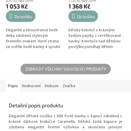
870 Kč bez DPH
1 131 Kč bez DPH
1 053 Kč
1 368 Kč
Do košíku
Do košíku
Elegantní a oboustranná šedá
Dětský kolotoč s krásnými
deka zdobená stylovým
šedými pejsky z certifikované
firemním znakem. Horní strana
bavlny. Kolotoče nad dětskou
ze světle šedé bavlny a spodní
postýlku pomáhají dětem
část z jemného bílého veluru.
rozvíjet schopnosti. Miminko
Teploučká dětská deka bude...
pozoruje tvary, barvy, může do
ruky...
ZOBRAZIT VŠECHNY SOUVISEJÍCÍ PRODUKTY
Popis
Hodnocení
Diskuze
Značka
Detailní popis produktu
Elegantní dětská osuška z bílé froté bavlny s kapucí zabalená v
krásné dárkové krabičce Caramella. Dětská šedá kapuce je
zdobena elegantní firemní výšivkou a ukončena jemným