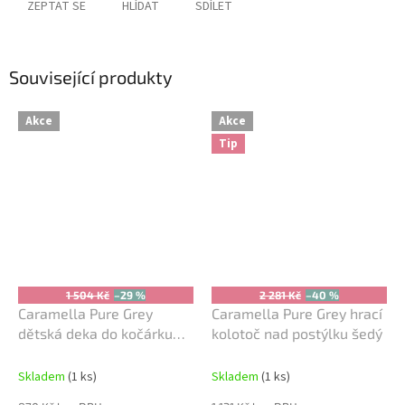
ZEPTAT SE
HLÍDAT
SDÍLET
Související produkty
Akce
Akce
Tip
1 504 Kč
–29 %
2 281 Kč
–40 %
Caramella Pure Grey
Caramella Pure Grey hrací
dětská deka do kočárku
kolotoč nad postýlku šedý
šedá
Skladem
(1 ks)
Skladem
(1 ks)