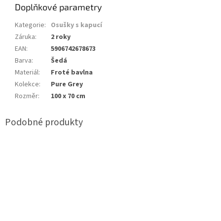
Doplňkové parametry
Kategorie
:
Osušky s kapucí
Záruka
:
2 roky
EAN
:
5906742678673
Barva
:
Šedá
Materiál
:
Froté bavlna
Kolekce
:
Pure Grey
Rozměr
:
100 x 70 cm