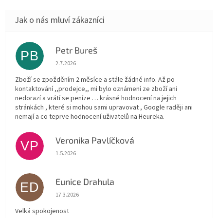
Petr Bureš
PB
Hodnocení obchodu je 1 z 5 hvězdiček.
2.7.2026
Zboží se zpožděním 2 měsíce a stále žádné info. Až po
kontaktování ,,prodejce,, mi bylo oznámení ze zboží ani
nedorazí a vrátí se peníze … krásné hodnocení na jejich
stránkách , které si mohou sami upravovat , Google raději ani
nemají a co teprve hodnocení uživatelů na Heureka.
Veronika Pavlíčková
VP
Hodnocení obchodu je 5 z 5 hvězdiček.
1.5.2026
Eunice Drahula
ED
Hodnocení obchodu je 5 z 5 hvězdiček.
17.3.2026
Velká spokojenost