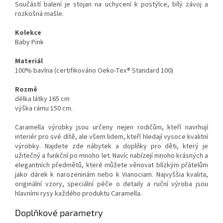
Součástí balení je stojan na uchycení k postýlce, bílý závoj a
rozkošná mašle.
Kolekce
Baby Pink
Materiál
100% bavlna (certifikováno Oeko-Tex® Standard 100)
Rozmě
délka látky 165 cm
výška rámu 150 cm.
Caramella výrobky jsou určeny nejen rodičům, kteří navrhují
interiér pro své dítě, ale všem lidem, kteří hledají vysoce kvalitní
výrobky. Najdete zde nábytek a doplňky pro děti, který je
užitečný a funkční po mnoho let. Navíc nabízejí mnoho krásných a
elegantních předmětů, které můžete věnovat blízkým přátelům
jako dárek k narozeninám nebo k Vianociam. Najvyššia kvalita,
originální vzory, speciální péče o detaily a ruční výroba jsou
hlavními rysy každého produktu Caramella.
Doplňkové parametry