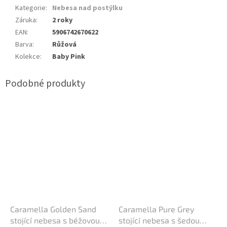
Kategorie
:
Nebesa nad postýlku
Záruka
:
2 roky
EAN
:
5906742670622
Barva
:
Růžová
Kolekce
:
Baby Pink
Caramella Golden Sand
Caramella Pure Grey
stojící nebesa s béžovou
stojící nebesa s šedou