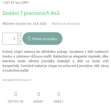
1 921 Kč bez DPH
Měrná
Dodání 7 pracovních dnů
cena:
Můžeme doručit do:
18.8.2026
Možnosti doručení
Přidat do košíku
Krásný stojící nebesa do dětského pokoje. Vyrobeno z bílé saténové
bavlny a zdobeno růžovou mašlí. Baldachýn je elegantní doplněk, díky
kterému bude dětská postýlka útulnější a dítě se bude cítit
bezpečněji. Součástí balení je stojan na uchycení k postýlce, bílý závoj
a rozkošná mašle.
Detailní informace
ZEPTAT SE
HLÍDAT
SDÍLET