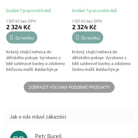
mašlí
mašlí
Dodání 7 pracovních dnů
Dodání 7 pracovních dnů
1 921 Kč bez DPH
1 921 Kč bez DPH
2 324 Kč
2 324 Kč
Do košíku
Do košíku
Krásný stojící nebesa do
Krásný stojící nebesa do
dětského pokoje. Vyrobeno z
dětského pokoje. Vyrobeno z
bílé saténové bavlny a zdobeno
bílé saténové bavlny a zdobeno
béžovou mašlí. Baldachýn je
šedou mašlí. Baldachýn je
elegantní doplněk, díky kterému
elegantní doplněk, díky kterému
bude dětská postýlka útulnější
bude dětská postýlka útulnější
a...
a...
ZOBRAZIT VŠECHNY PODOBNÉ PRODUKTY
Petr Bureš