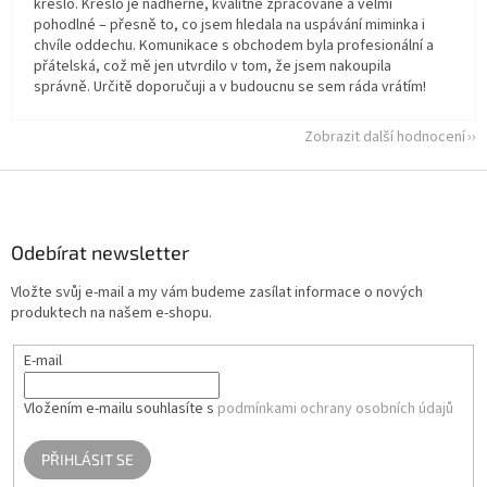
křeslo. Křeslo je nádherné, kvalitně zpracované a velmi
pohodlné – přesně to, co jsem hledala na uspávání miminka i
chvíle oddechu. Komunikace s obchodem byla profesionální a
přátelská, což mě jen utvrdilo v tom, že jsem nakoupila
správně. Určitě doporučuji a v budoucnu se sem ráda vrátím!
Zobrazit další hodnocení
Z
á
p
a
Odebírat newsletter
t
Vložte svůj e-mail a my vám budeme zasílat informace o nových
í
produktech na našem e-shopu.
E-mail
Vložením e-mailu souhlasíte s
podmínkami ochrany osobních údajů
PŘIHLÁSIT SE