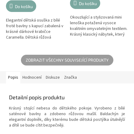
z
cena:
Do košíku
Do košíku
5
hvězdiček.
Okouzlující a stylizovaná mini
Elegantní dětská osuška z bílé
lenoška potažená vysoce
froté bavlny s kapucí zabalená v
kvalitním omyvatelným textilem.
krásné dárkové krabičce
Krásný klasický nábytek, který
Caramella. Dětská růžová
obohatí každou dětskou
kapuce je zdobena elegantní
místnost.
firemní výšivkou a ukončena
jemným...
ZOBRAZIT VŠECHNY SOUVISEJÍCÍ PRODUKTY
Popis
Hodnocení
Diskuze
Značka
Detailní popis produktu
Krásný stojící nebesa do dětského pokoje. Vyrobeno z bílé
saténové bavlny a zdobeno růžovou mašlí. Baldachýn je
elegantní doplněk, díky kterému bude dětská postýlka útulnější
a dítě se bude cítit bezpečněji.