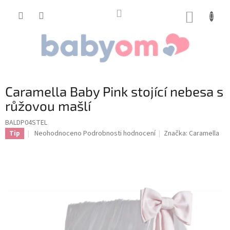
Přejít
na
NÁKUP
obsah
KOŠÍK
Caramella Baby Pink stojící nebesa s
růžovou mašlí
BALDP04STEL
Průměrné
Neohodnoceno
Podrobnosti hodnocení
Značka:
Caramella
Tip
hodnocení
produktu
je
0,0
z
5
hvězdiček.