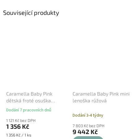
Související produkty
Caramella Baby Pink
Caramella Baby Pink mini
dětská froté osuška
lenoška růžová
růžová
Dodání 7 pracovních dnů
Průměrné
Dodání 3-4 týdny
hodnocení
1 121 Kč bez DPH
produktu
1 356 Kč
7 803 Kč bez DPH
je
9 442 Kč
5,0
Měrná
1 356 Kč / 1 ks