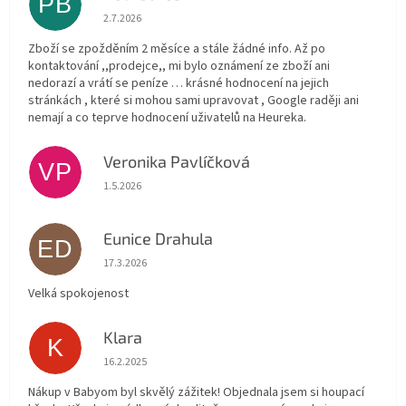
PB
Hodnocení obchodu je 1 z 5 hvězdiček.
2.7.2026
Zboží se zpožděním 2 měsíce a stále žádné info. Až po
kontaktování ,,prodejce,, mi bylo oznámení ze zboží ani
nedorazí a vrátí se peníze … krásné hodnocení na jejich
stránkách , které si mohou sami upravovat , Google raději ani
nemají a co teprve hodnocení uživatelů na Heureka.
Veronika Pavlíčková
VP
Hodnocení obchodu je 5 z 5 hvězdiček.
1.5.2026
Eunice Drahula
ED
Hodnocení obchodu je 5 z 5 hvězdiček.
17.3.2026
Velká spokojenost
Klara
K
Hodnocení obchodu je 5 z 5 hvězdiček.
16.2.2025
Nákup v Babyom byl skvělý zážitek! Objednala jsem si houpací