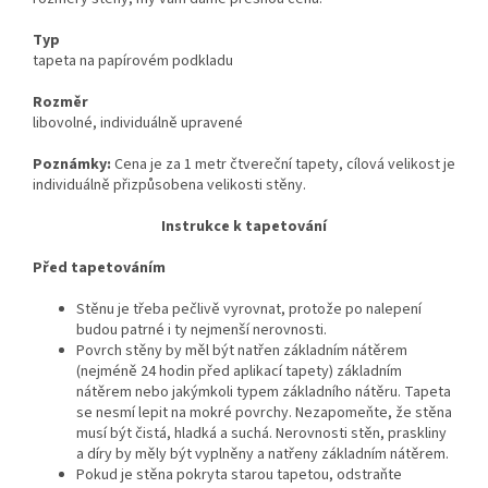
Typ
tapeta na papírovém podkladu
Rozměr
libovolné, individuálně upravené
Poznámky:
Cena je za 1 metr čtvereční tapety, cílová velikost je
individuálně přizpůsobena velikosti stěny.
Instrukce k tapetování
Před tapetováním
Stěnu je třeba pečlivě vyrovnat, protože po nalepení
budou patrné i ty nejmenší nerovnosti.
Povrch stěny by měl být natřen základním nátěrem
(nejméně 24 hodin před aplikací tapety) základním
nátěrem nebo jakýmkoli typem základního nátěru. Tapeta
se nesmí lepit na mokré povrchy. Nezapomeňte, že stěna
musí být čistá, hladká a suchá. Nerovnosti stěn, praskliny
a díry by měly být vyplněny a natřeny základním nátěrem.
Pokud je stěna pokryta starou tapetou, odstraňte