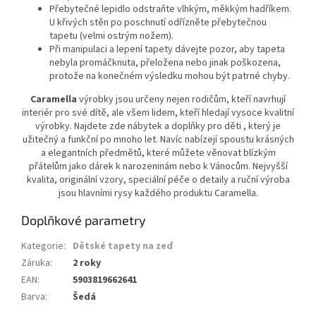
Přebytečné lepidlo odstraňte vlhkým, měkkým hadříkem.
U křivých stěn po poschnutí odřízněte přebytečnou
tapetu (velmi ostrým nožem).
Při manipulaci a lepení tapety dávejte pozor, aby tapeta
nebyla promáčknuta, přeložena nebo jinak poškozena,
protože na konečném výsledku mohou být patrné chyby.
Caramella
výrobky jsou určeny nejen rodičům, kteří navrhují
interiér pro své dítě, ale všem lidem, kteří hledají vysoce kvalitní
výrobky. Najdete zde nábytek a doplňky pro děti , který je
užitečný a funkční po mnoho let. Navíc nabízejí spoustu krásných
a elegantních předmětů, které můžete věnovat blízkým
přátelům jako dárek k narozeninám nebo k Vánocům. Nejvyšší
kvalita, originální vzory, speciální péče o detaily a ruční výroba
jsou hlavními rysy každého produktu Caramella.
Doplňkové parametry
Kategorie
:
Dětské tapety na zeď
Záruka
:
2 roky
EAN
:
5903819662641
Barva
:
Šedá