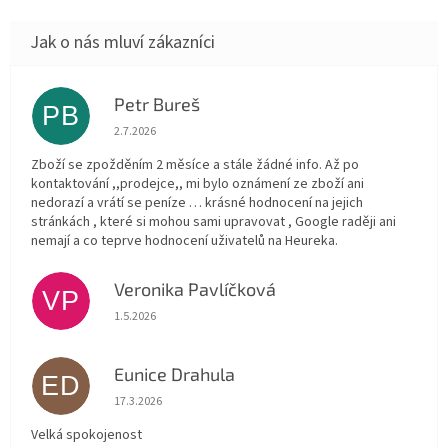
Petr Bureš
PB
Hodnocení obchodu je 1 z 5 hvězdiček.
2.7.2026
Zboží se zpožděním 2 měsíce a stále žádné info. Až po
kontaktování ,,prodejce,, mi bylo oznámení ze zboží ani
nedorazí a vrátí se peníze … krásné hodnocení na jejich
stránkách , které si mohou sami upravovat , Google raději ani
nemají a co teprve hodnocení uživatelů na Heureka.
Veronika Pavlíčková
VP
Hodnocení obchodu je 5 z 5 hvězdiček.
1.5.2026
Eunice Drahula
ED
Hodnocení obchodu je 5 z 5 hvězdiček.
17.3.2026
Velká spokojenost