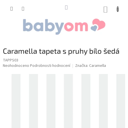
Přejít
na
NÁKUP
obsah
KOŠÍK
Caramella tapeta s pruhy bílo šedá
TAPPS03
Průměrné
Neohodnoceno
Podrobnosti hodnocení
Značka:
Caramella
hodnocení
produktu
je
0,0
z
5
hvězdiček.