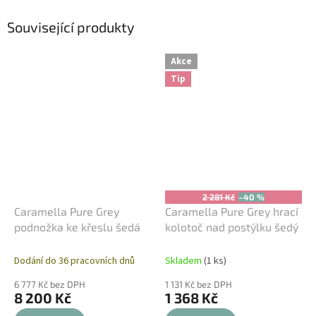
Související produkty
Akce
Tip
2 281 Kč
–40 %
Caramella Pure Grey
Caramella Pure Grey hrací
podnožka ke křeslu šedá
kolotoč nad postýlku šedý
Dodání do 36 pracovních dnů
Skladem
(1 ks)
6 777 Kč bez DPH
1 131 Kč bez DPH
8 200 Kč
1 368 Kč