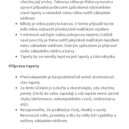
všechny její vrstvy. Takovou stěnu je třeba vyrovnat a
opravit případná poškození způsobená odstraněním
staré tapety a následně celou stěnu natřít základním
nátěrem.
Někdy je stěna pokryta barvou. V tomto případě byste
měli stěnu odmastit přednostně malířským mýdlem.
V místnosti udržujte stálou pokojovou teplotu Zvláště
savé povrchy je třeba natřít jakýmkoli malířským lepidlem
nebo základním nátěrem. Dobrým způsobem je připravit
směs základního nátěru a barvy.
Tapety by se neměly lepit na jiné tapety a čela nábytku.
Příprava tapety
Před nalepením je bezpodmínečně nutné zkontrolovat
stav tapety.
Za tímto účelem ji rozložte a zkontrolujte, zda všechny
panely (části) do sebe zapadají a zda tapeta nemá zjevné
chyby (deformace, nekompatibilita vzorů, změna barvy
atd.).
Nezapomeňte, že podklad je čistý, hladký a suchý.
Nerovnosti stěn, praskliny a díry by měly být vyplněny a
natřeny základním nátěrem.