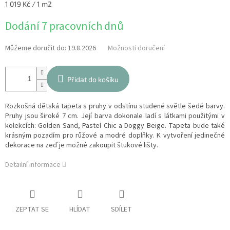
Měrná
1 019 Kč / 1 m2
cena:
Dodání 7 pracovních dnů
Můžeme doručit do:
19.8.2026
Možnosti doručení
Přidat do košíku
Rozkošná dětská tapeta s pruhy v odstínu studené světle šedé barvy.
Pruhy jsou široké 7 cm. Její barva dokonale ladí s látkami použitými v
kolekcích: Golden Sand, Pastel Chic a Doggy Beige. Tapeta bude také
krásným pozadím pro růžové a modré doplňky. K vytvoření jedinečné
dekorace na zeď je možné zakoupit štukové lišty.
Detailní informace
ZEPTAT SE
HLÍDAT
SDÍLET