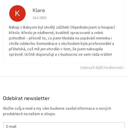
Klara
K
Hodnocení obchodu je 5 z 5 hvězdiček.
16.2.2025
Nákup v Babyom byl skvělý zážitek! Objednala jsem si houpací
křeslo. Křeslo je nádherné, kvalitně zpracované a velmi
pohodlné – přesně to, co jsem hledala na uspávání miminka i
chvíle oddechu. Komunikace s obchodem byla profesionální a
přátelská, což mě jen utvrdilo v tom, že jsem nakoupila
správně. Určitě doporučuji a v budoucnu se sem ráda vrátím!
Zobrazit další hodnocení
Z
á
p
a
Odebírat newsletter
t
Vložte svůj e-mail a my vám budeme zasílat informace o nových
í
produktech na našem e-shopu.
E-mail