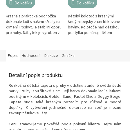
Do košíku
Do košíku
Krásná a praktická podnožka
Dětský kolotoč s krásnými
dokonale ladí s našimi křesly na
šedými pejsky z certifikované
krmení. Poskytuje stabilní oporu
bavlny. Kolotoče nad dětskou
pro nohy. Nábytek je vyroben z
postýlku pomáhají dětem
vysoce kvalitní omyvatelné
rozvíjet schopnosti. Miminko
látky AquaClean,...
pozoruje tvary, barvy, může do
ruky...
Popis
Hodnocení
Diskuze
Značka
Detailní popis produktu
Rozkošná dětská tapeta s pruhy v odstínu studené světle šedé
barvy. Pruhy jsou široké 7 cm. Její barva dokonale ladí s látkami
použitými v kolekcích: Golden Sand, Pastel Chic a Doggy Beige.
Tapeta bude také krásným pozadím pro růžové a modré
doplňky. K vytvoření jedinečné dekorace na zeď je možné
zakoupit štukové lišty.
Cenu stanovujeme pokaždé podle pokynů klienta. Dejte nám
rozměry stěny, my vám dáme přesnou cenu.