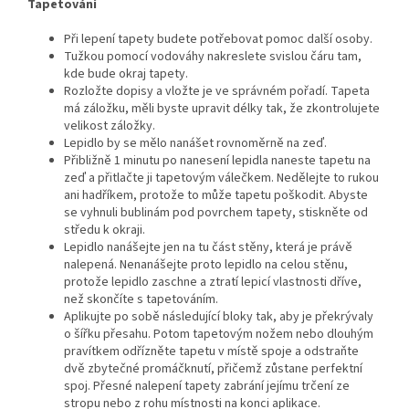
Tapetování
Při lepení tapety budete potřebovat pomoc další osoby.
Tužkou pomocí vodováhy nakreslete svislou čáru tam,
kde bude okraj tapety.
Rozložte dopisy a vložte je ve správném pořadí. Tapeta
má záložku, měli byste upravit délky tak, že zkontrolujete
velikost záložky.
Lepidlo by se mělo nanášet rovnoměrně na zeď.
Přibližně 1 minutu po nanesení lepidla naneste tapetu na
zeď a přitlačte ji tapetovým válečkem. Nedělejte to rukou
ani hadříkem, protože to může tapetu poškodit. Abyste
se vyhnuli bublinám pod povrchem tapety, stiskněte od
středu k okraji.
Lepidlo nanášejte jen na tu část stěny, která je právě
nalepená. Nenanášejte proto lepidlo na celou stěnu,
protože lepidlo zaschne a ztratí lepicí vlastnosti dříve,
než skončíte s tapetováním.
Aplikujte po sobě následující bloky tak, aby je překrývaly
o šířku přesahu. Potom tapetovým nožem nebo dlouhým
pravítkem odřízněte tapetu v místě spoje a odstraňte
dvě zbytečné promáčknutí, přičemž zůstane perfektní
spoj. Přesné nalepení tapety zabrání jejímu trčení ze
stropu nebo z rohu místnosti na konci aplikace.