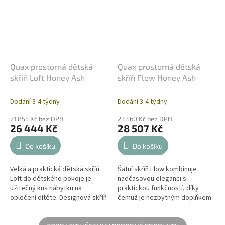
Quax prostorná dětská
Quax prostorná dětská
skříň Loft Honey Ash
skříň Flow Honey Ash
Dodání 3-4 týdny
Dodání 3-4 týdny
21 855 Kč bez DPH
23 560 Kč bez DPH
26 444 Kč
28 507 Kč
Do košíku
Do košíku
Velká a praktická dětská skříň
Šatní skříň Flow kombinuje
Loft do dětského pokoje je
nadčasovou eleganci s
užitečný kus nábytku na
praktickou funkčností, díky
oblečení dítěte. Designová skříň
čemuž je nezbytným doplňkem
pro děti se spoustou úložného
každého dětského pokoje.
prostoru a vnitřními mobilními...
Prostorná designová šatní skříň