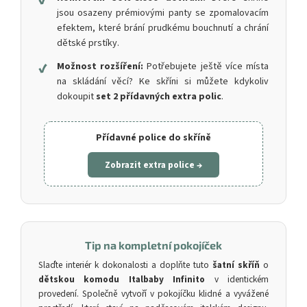
jsou osazeny prémiovými panty se zpomalovacím
efektem, které brání prudkému bouchnutí a chrání
dětské prstíky.
✔
Možnost rozšíření:
Potřebujete ještě více místa
na skládání věcí? Ke skříni si můžete kdykoliv
dokoupit
set 2 přídavných extra polic
.
Přídavné police do skříně
Zobrazit extra police →
Tip na kompletní pokojíček
Slaďte interiér k dokonalosti a doplňte tuto
šatní skříň
o
dětskou komodu Italbaby Infinito
v identickém
provedení. Společně vytvoří v pokojíčku klidné a vyvážené