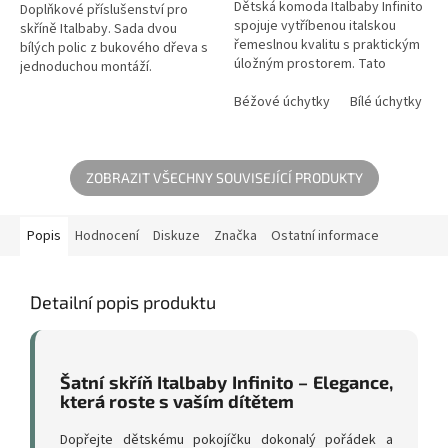
Dětská komoda Italbaby Infinito
Doplňkové příslušenství pro
spojuje vytříbenou italskou
skříně Italbaby. Sada dvou
řemeslnou kvalitu s praktickým
bílých polic z bukového dřeva s
úložným prostorem. Tato
jednoduchou montáží.
designová komoda nabízí tři
prostorné zásuvky na oblečení
Béžové úchytky
Bílé úchytky
a...
ZOBRAZIT VŠECHNY SOUVISEJÍCÍ PRODUKTY
Popis
Hodnocení
Diskuze
Značka
Ostatní informace
Detailní popis produktu
Šatní skříň Italbaby Infinito – Elegance,
která roste s vaším dítětem
Dopřejte dětskému pokojíčku dokonalý pořádek a