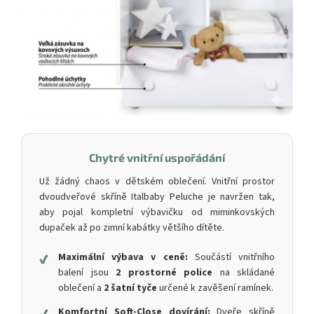
Chytré vnitřní uspořádání
Už žádný chaos v dětském oblečení. Vnitřní prostor
dvoudveřové skříně Italbaby Peluche je navržen tak,
aby pojal kompletní výbavičku od miminkovských
dupaček až po zimní kabátky většího dítěte.
✔
Maximální výbava v ceně:
Součástí vnitřního
balení jsou
2 prostorné police
na skládané
oblečení a
2 šatní tyče
určené k zavěšení ramínek.
✔
Komfortní Soft-Close dovírání:
Dveře skříně