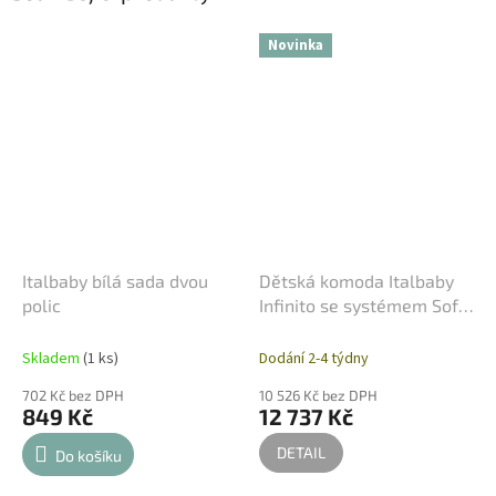
Novinka
Italbaby bílá sada dvou
Dětská komoda Italbaby
polic
Infinito se systémem Soft-
Close
Skladem
(1 ks)
Dodání 2-4 týdny
702 Kč bez DPH
10 526 Kč bez DPH
849 Kč
12 737 Kč
DETAIL
Do košíku