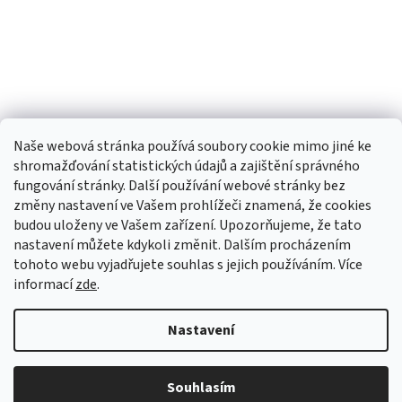
Naše webová stránka používá soubory cookie mimo jiné ke
shromažďování statistických údajů a zajištění správného
fungování stránky. Další používání webové stránky bez
změny nastavení ve Vašem prohlížeči znamená, že cookies
budou uloženy ve Vašem zařízení. Upozorňujeme, že tato
TIk Tok
Instagram
Facebook
nastavení můžete kdykoli změnit. Dalším procházením
tohoto webu vyjadřujete souhlas s jejich používáním. Více
informací
zde
.
Vytvořil Shoptet
Nastavení
Copyright 2026
Babyom
. Všechna práva vyhrazena.
Upravit
Souhlasím
nastavení cookies