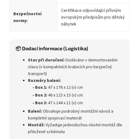
Certifikace odpovídající přísným
Bezpečnostní
evropským předpisům pro dětský
normy:
nábytek
📦 Dodací informace (Logistika)
Stav při doručení:
Dodáváno v demontovaném
stavu (v kompaktních krabicích pro bezpečný
transport)
Rozměry balení:
•
Box 1:
47 x 176 x 12 (v) cm
•
Box 2:
46 x 123 x 15 (v) cm
•
Box 3:
47 x 144 x 11 (v) cm
Balení:
Obsahuje podrobný montážní návod a
kompletní spojovací materiál
Montáž:
Vyžaduje jednoduchou vlastní montáž dle
přiložené schématu