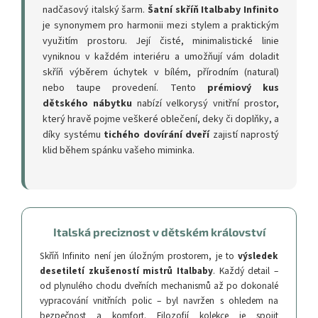
nadčasový italský šarm.
Šatní skříň Italbaby Infinito
je synonymem pro harmonii mezi stylem a praktickým
využitím prostoru. Její čisté, minimalistické linie
vyniknou v každém interiéru a umožňují vám doladit
skříň výběrem úchytek v bílém, přírodním (natural)
nebo taupe provedení. Tento
prémiový kus
dětského nábytku
nabízí velkorysý vnitřní prostor,
který hravě pojme veškeré oblečení, deky či doplňky, a
díky systému
tichého dovírání dveří
zajistí naprostý
klid během spánku vašeho miminka.
Italská preciznost v dětském království
Skříň Infinito není jen úložným prostorem, je to
výsledek
desetiletí zkušeností mistrů Italbaby
. Každý detail –
od plynulého chodu dveřních mechanismů až po dokonalé
vypracování vnitřních polic – byl navržen s ohledem na
bezpečnost a komfort. Filozofií kolekce je spojit