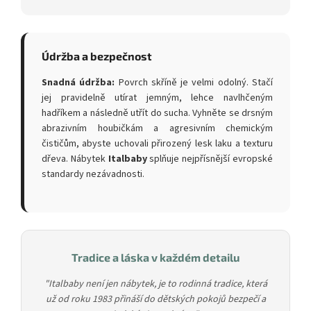
Údržba a bezpečnost
Snadná údržba:
Povrch skříně je velmi odolný. Stačí
jej pravidelně utírat jemným, lehce navlhčeným
hadříkem a následně utřít do sucha. Vyhněte se drsným
abrazivním houbičkám a agresivním chemickým
čističům, abyste uchovali přirozený lesk laku a texturu
dřeva. Nábytek
Italbaby
splňuje nejpřísnější evropské
standardy nezávadnosti.
Tradice a láska v každém detailu
"Italbaby není jen nábytek, je to rodinná tradice, která
už od roku 1983 přináší do dětských pokojů bezpečí a