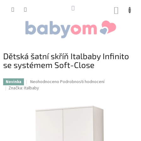
Přejít
na
NÁKUP
obsah
KOŠÍK
Dětská šatní skříň Italbaby Infinito
se systémem Soft-Close
Průměrné
Neohodnoceno
Podrobnosti hodnocení
Novinka
hodnocení
Značka:
Italbaby
produktu
je
0,0
z
5
hvězdiček.