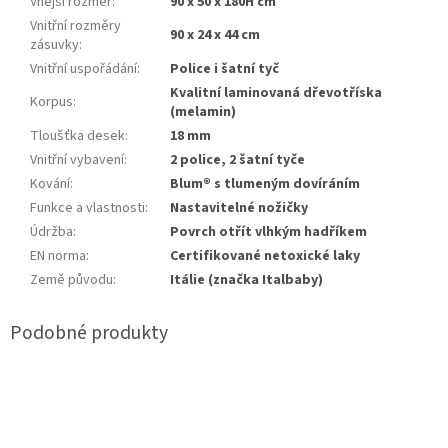
Vnější rozměr
:
90 x 50 x 180H cm
Vnitřní rozměry
90 x 24 x 44 cm
zásuvky
:
Vnitřní uspořádání
:
Police i šatní tyč
Kvalitní laminovaná dřevotříska
Korpus
:
(melamin)
Tloušťka desek
:
18 mm
Vnitřní vybavení
:
2 police, 2 šatní tyče
Kování
:
Blum® s tlumeným dovíráním
Funkce a vlastnosti
:
Nastavitelné nožičky
Údržba
:
Povrch otřít vlhkým hadříkem
EN norma
:
Certifikované netoxické laky
Země původu
:
Itálie (značka Italbaby)