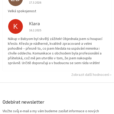
Hodnocení obchodu je 5 z 5 hvězdiček.
17.3.2026
Velká spokojenost
Klara
K
Hodnocení obchodu je 5 z 5 hvězdiček.
16.2.2025
Nákup v Babyom byl skvělý zážitek! Objednala jsem si houpací
křeslo. Křeslo je nádherné, kvalitně zpracované a velmi
pohodlné – přesně to, co jsem hledala na uspávání miminka i
chvíle oddechu. Komunikace s obchodem byla profesionální a
přátelská, což mě jen utvrdilo v tom, že jsem nakoupila
správně. Určitě doporučuji a v budoucnu se sem ráda vrátím!
Zobrazit další hodnocení
Z
á
p
a
Odebírat newsletter
t
Vložte svůj e-mail a my vám budeme zasílat informace o nových
í