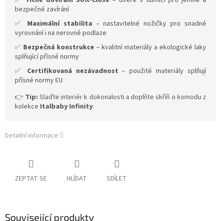
✅
Tiché dovírání Soft-Close
– dveře s tlumiči pro jemné a
bezpečné zavírání
✅
Maximální stabilita
– nastavitelné nožičky pro snadné
vyrovnání i na nerovné podlaze
✅
Bezpečná konstrukce
– kvalitní materiály a ekologické laky
splňující přísné normy
✅
Certifikovaná nezávadnost
– použité materiály splňují
přísné normy EU
👉
Tip:
Slaďte interiér k dokonalosti a doplňte skříň o komodu z
kolekce
Italbaby Infinity
.
Detailní informace
ZEPTAT SE
HLÍDAT
SDÍLET
Související produkty