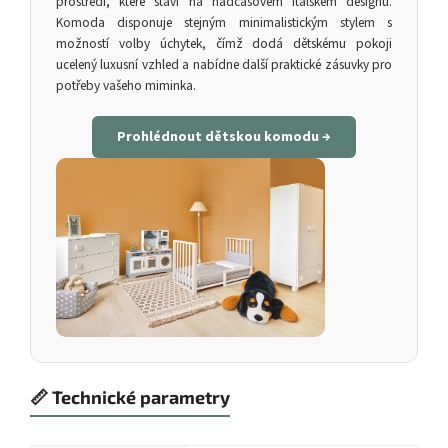
prostředí, které staví na nadčasovém italském designu.
Komoda disponuje stejným minimalistickým stylem s
možností volby úchytek, čímž dodá dětskému pokoji
ucelený luxusní vzhled a nabídne další praktické zásuvky pro
potřeby vašeho miminka.
Prohlédnout dětskou komodu →
📏 Technické parametry