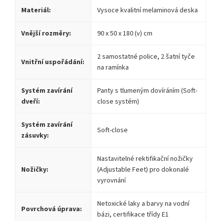
Materiál:
Vysoce kvalitní melaminová deska
Vnější rozměry:
90 x 50 x 180 (v) cm
2 samostatné police, 2 šatní tyče
Vnitřní uspořádání:
na ramínka
Systém zavírání
Panty s tlumeným dovíráním (Soft-
dveří:
close systém)
Systém zavírání
Soft-close
zásuvky:
Nastavitelné rektifikační nožičky
Nožičky:
(Adjustable Feet) pro dokonalé
vyrovnání
Netoxické laky a barvy na vodní
Povrchová úprava:
bázi, certifikace třídy E1