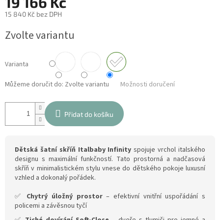
19 166 Kč
15 840 Kč bez DPH
Měrná
Zvolte variantu
cena:
Varianta
Můžeme doručit do:
Zvolte variantu
Možnosti doručení
Přidat do košíku
Dětská šatní skříň Italbaby Infinity
spojuje vrchol italského
designu s maximální funkčností. Tato prostorná a nadčasová
skříň v minimalistickém stylu vnese do dětského pokoje luxusní
vzhled a dokonalý pořádek.
✅
Chytrý úložný prostor
– efektivní vnitřní uspořádání s
policemi a závěsnou tyčí