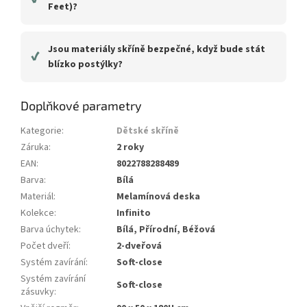
Feet)?
Jsou materiály skříně bezpečné, když bude stát
✔
blízko postýlky?
Doplňkové parametry
Kategorie
:
Dětské skříně
Záruka
:
2 roky
EAN
:
8022788288489
Barva
:
Bílá
Materiál
:
Melamínová deska
Kolekce
:
Infinito
Barva úchytek
:
Bílá, Přírodní, Béžová
Počet dveří
:
2-dveřová
Systém zavírání
:
Soft-close
Systém zavírání
Soft-close
zásuvky
: