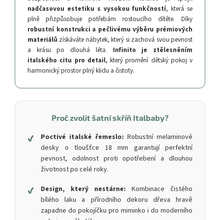
nadčasovou estetiku s vysokou funkčností
, která se
plně přizpůsobuje potřebám rostoucího dítěte. Díky
robustní konstrukci a pečlivému výběru prémiových
materiálů
získáváte nábytek, který si zachová svou pevnost
a krásu po dlouhá léta.
Infinito je ztělesněním
italského citu pro detail
, který promění dětský pokoj v
harmonický prostor plný klidu a čistoty.
Proč zvolit šatní skříň Italbaby?
✔
Poctivé italské řemeslo:
Robustní melaminové
desky o tloušťce 18 mm garantují perfektní
pevnost, odolnost proti opotřebení a dlouhou
životnost po celé roky.
✔
Design, který nestárne:
Kombinace čistého
bílého laku a přírodního dekoru dřeva hravě
zapadne do pokojíčku pro miminko i do moderního