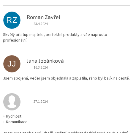
Roman Zavřel
RZ
|
23.4.2024
Hodnocení obchodu je 5 z 5 hvězdiček.
Skvělý přístup majitele, perfektní produkty a vše naprosto
profesionální.
Jana Jobánková
JJ
|
16.3.2024
Hodnocení obchodu je 5 z 5 hvězdiček.
Jsem spojená, večer jsem objednala a zaplatila, ráno byl balík na cestě.
|
27.1.2024
Hodnocení obchodu je 5 z 5 hvězdiček.
+ Rychlost
+ Komunikace