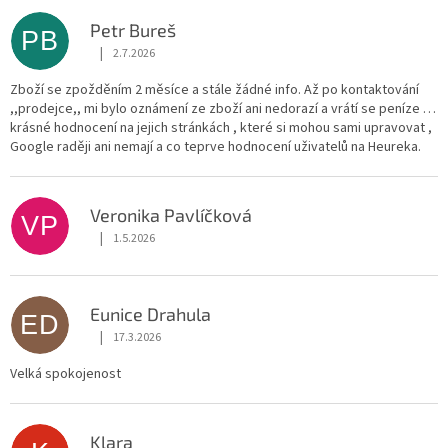
ý
p
Petr Bureš
PB
i
|
2.7.2026
Hodnocení obchodu je 1 z 5 hvězdiček.
s
h
Zboží se zpožděním 2 měsíce a stále žádné info. Až po kontaktování
,,prodejce,, mi bylo oznámení ze zboží ani nedorazí a vrátí se peníze …
o
krásné hodnocení na jejich stránkách , které si mohou sami upravovat ,
d
Google raději ani nemají a co teprve hodnocení uživatelů na Heureka.
n
o
c
Veronika Pavlíčková
VP
e
|
1.5.2026
n
Hodnocení obchodu je 5 z 5 hvězdiček.
í
Eunice Drahula
ED
|
17.3.2026
Hodnocení obchodu je 5 z 5 hvězdiček.
Velká spokojenost
Klara