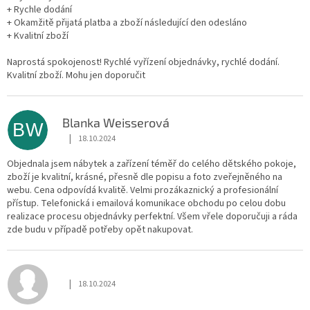
+ Rychle dodání
+ Okamžitě přijatá platba a zboží následující den odesláno
+ Kvalitní zboží
Naprostá spokojenost! Rychlé vyřízení objednávky, rychlé dodání.
Kvalitní zboží. Mohu jen doporučit
Blanka Weisserová
BW
|
18.10.2024
Hodnocení obchodu je 5 z 5 hvězdiček.
Objednala jsem nábytek a zařízení téměř do celého dětského pokoje,
zboží je kvalitní, krásné, přesně dle popisu a foto zveřejněného na
webu. Cena odpovídá kvalitě. Velmi prozákaznický a profesionální
přístup. Telefonická i emailová komunikace obchodu po celou dobu
realizace procesu objednávky perfektní. Všem vřele doporučuji a ráda
zde budu v případě potřeby opět nakupovat.
|
18.10.2024
Hodnocení obchodu je 5 z 5 hvězdiček.