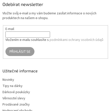
í
a
Odebírat newsletter
p
t
r
Vložte svůj e-mail a my vám budeme zasílat informace o nových
í
v
produktech na našem e-shopu.
k
y
E-mail
v
ý
p
Vložením e-mailu souhlasíte s
podmínkami ochrany osobních údajů
i
s
PŘIHLÁSIT SE
u
Užitečné informace
Novinky
Tipy na dárky
Dárkové poukázky
Věrnostní slevy
Prodávané značky
Hodnocení obchodu