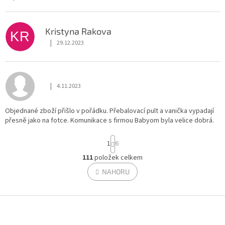
Kristyna Rakova
KR
|
29.12.2023
Hodnocení obchodu je 5 z 5 hvězdiček.
|
4.11.2023
Hodnocení obchodu je 5 z 5 hvězdiček.
Objednané zboží přišlo v pořádku. Přebalovací pult a vanička vypadají
přesně jako na fotce. Komunikace s firmou Babyom byla velice dobrá.
S
1
6
t
r
111
položek celkem
O
á
v
NAHORU
n
l
k
á
o
v
Z
d
á
a
á
n
c
p
í