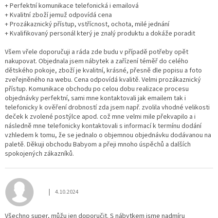
+ Perfektní komunikace telefonická i emailová
+ Kvalitní zboží jemuž odpovídá cena
+ Prozákaznický přístup, vstřícnost, ochota, milé jednání
+ Kvalifikovaný personál který je znalý produktu a dokáže poradit
Všem vřele doporučuji a ráda zde budu v případě potřeby opět
nakupovat. Objednala jsem nábytek a zařízení téměř do celého
dětského pokoje, zboží je kvalitní, krásné, přesně dle popisu a foto
zveřejněného na webu. Cena odpovídá kvalitě. Velmi prozákaznický
přístup. Komunikace obchodu po celou dobu realizace procesu
objednávky perfektní, sami mne kontaktovali jak emailem tak i
telefonicky k ověření drobností zda jsem např. zvolila vhodné velikosti
deček k zvolené postýlce apod. což mne velmi mile překvapilo a i
následně mne telefonicky kontaktovali s informací k termínu dodání
vzhledem k tomu, že se jednalo o objemnou objednávku dodávanou na
paletě. Děkuji obchodu Babyom a přeji mnoho úspěchů a dalších
spokojených zákazníků.
|
4.10.2024
Hodnocení obchodu je 5 z 5 hvězdiček.
Všechno super, můžu jen doporučit. S nábytkem jsme nadmíru