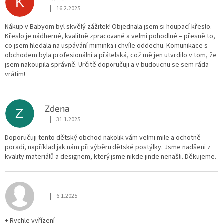
K
|
16.2.2025
Hodnocení obchodu je 5 z 5 hvězdiček.
Nákup v Babyom byl skvělý zážitek! Objednala jsem si houpací křeslo.
Křeslo je nádherné, kvalitně zpracované a velmi pohodlné – přesně to,
co jsem hledala na uspávání miminka i chvíle oddechu. Komunikace s
obchodem byla profesionální a přátelská, což mě jen utvrdilo v tom, že
jsem nakoupila správně. Určitě doporučuji a v budoucnu se sem ráda
vrátím!
Zdena
Z
|
31.1.2025
Hodnocení obchodu je 5 z 5 hvězdiček.
Doporučuji tento dětský obchod nakolik vám velmi mile a ochotně
poradí, například jak nám při výběru dětské postýlky. Jsme nadšeni z
kvality materiálů a designem, který jsme nikde jinde nenašli. Děkujeme.
|
6.1.2025
Hodnocení obchodu je 5 z 5 hvězdiček.
+ Rychle vyřízení