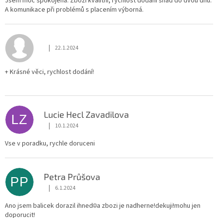
Jsem moc spokojená. Zboží kvalitní, rychlost dodání snad do dvou dnů.
A komunikace při problémů s placením výborná.
|
22.1.2024
Hodnocení obchodu je 5 z 5 hvězdiček.
+ Krásné věci, rychlost dodání!
Lucie Hecl Zavadilova
LZ
|
10.1.2024
Hodnocení obchodu je 5 z 5 hvězdiček.
Vse v poradku, rychle doruceni
Petra Průšova
PP
|
6.1.2024
Hodnocení obchodu je 5 z 5 hvězdiček.
Ano jsem balicek dorazil ihned☺️a zbozi je nadherne!dekuji!mohu jen
doporucit!