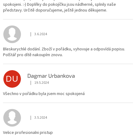
spokojeni. :-) Doplňky do pokojíčku jsou nádherné, splnily naše
představy. Určitě doporučujeme, ještě jednou děkujeme.
|
3.6.2024
Hodnocení obchodu je 5 z 5 hvězdiček.
Bleskurychlé dodání. Zboží v pořádku, vyhovuje a odpovídá popisu.
Polštář pro dítě nakoupím znovu.
Dagmar Urbankova
DU
|
19.5.2024
Hodnocení obchodu je 5 z 5 hvězdiček.
Všechno v pořádku byla jsem moc spokojená
|
3.5.2024
Hodnocení obchodu je 5 z 5 hvězdiček.
Velice profesionalni pristup