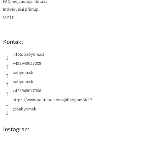
FAQ–nejčastější dotazy
Individuální přístup
O nás
Kontakt
info
@
babyom.cz
+421949017008
babyom.sk
babyom.sk
+421949017008
https://www.youtube.com/@BabyomSKCZ
@babyomsk
Instagram