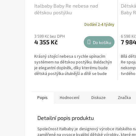
Italbaby Baby Re nebesa nad
Dětská
dětskou postýlku
Baby R
Dodání 2-4 týdny
3 599 Kč bez DPH
6 598 K
4 355 Kč
7 984
Do košíku
Krásný stojící nebesa s rychle upínacím
Bílá dět
systémem na dětskou postýlku. Baldachýn
Re spoju
je elegantní doplněk, díky kterému bude
nekompr
dětská postýlka útulnější a dítě se bude
tvrdého 
cítit...
dlouhou ž
Popis
Hodnocení
Diskuze
Značka
Detailní popis produktu
Společnost Italbaby je designový výrobce italského n
zaměřené na vysoce kvalitní dětské výrobky, které my