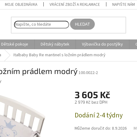
MOJE OBJEDNÁVKA
VRÁCENÍ ZBOŽÍ A REKLAMACE
NAPIŠTE NÁM
HLEDAT
Dětské pokoje
Dětský nábytek
Výbavička do postýlky
a
Italbaby Baby Re mantinel s ložním prádlem modrý
 ložním prádlem modrý
100.0022-2
y
3 605 Kč
2 979 Kč bez DPH
Měrná
Dodání 2-4 týdny
cena:
Můžeme doručit do:
8.9.2026
M