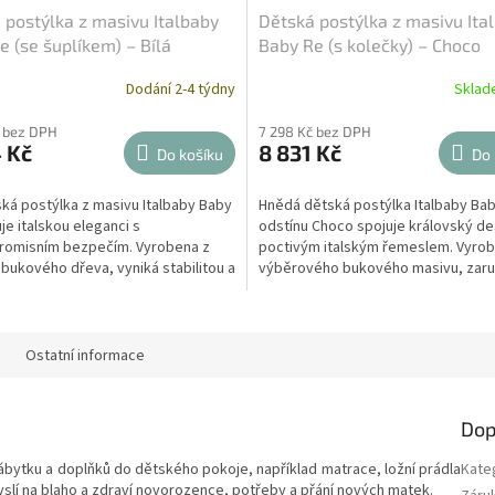
 postýlka z masivu Italbaby
Dětská postýlka z masivu Ita
e (se šuplíkem) – Bílá
Baby Re (s kolečky) – Choco
Dodání 2-4 týdny
Skla
č bez DPH
7 298 Kč bez DPH
 Kč
8 831 Kč
Do košíku
Do 
ská postýlka z masivu Italbaby Baby
Hnědá dětská postýlka Italbaby Bab
je italskou eleganci s
odstínu Choco spojuje královský de
omisním bezpečím. Vyrobena z
poctivým italským řemeslem. Vyrob
bukového dřeva, vyniká stabilitou a
výběrového bukového masivu, zaru
ivotností....
maximální stabilitu...
Ostatní informace
Dop
ábytku a doplňků do dětského pokoje, například matrace, ložní prádla
Kate
slí na blaho a zdraví novorozence, potřeby a přání nových matek.