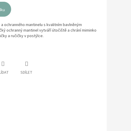
íku
 a ochranného mantinelu s kvalitním bavlněným
ký ochranný mantinel vytváří útočiště a chrání miminko
čky a ručičky v postýlce.
LÍDAT
SDÍLET