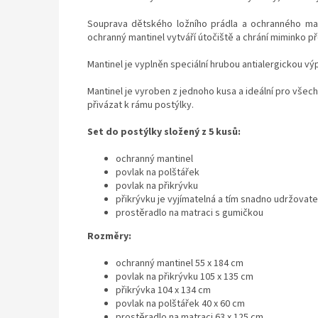
Souprava dětského ložního prádla a ochranného man
ochranný mantinel vytváří útočiště a chrání miminko p
Mantinel je vyplněn speciální hrubou antialergickou vý
Mantinel je vyroben z jednoho kusa a ideální pro všec
přivázat k rámu postýlky.
Set do postýlky složený z 5 kusů:
ochranný mantinel
povlak na polštářek
povlak na přikrývku
přikrývku je vyjímatelná a tím snadno udržovate
prostěradlo na matraci s gumičkou
Rozměry:
ochranný mantinel 55 x 184 cm
povlak na přikrývku 105 x 135 cm
přikrývka 104 x 134 cm
povlak na polštářek 40 x 60 cm
prostěradlo na matraci 63 x 125 cm