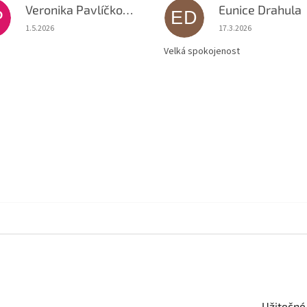
Veronika Pavlíčková
Eunice Drahula
P
ED
Hodnocení obchodu je 5 z 5 hvězdiček.
Hodnocení obchodu je
1.5.2026
17.3.2026
Velká spokojenost
Užitečné