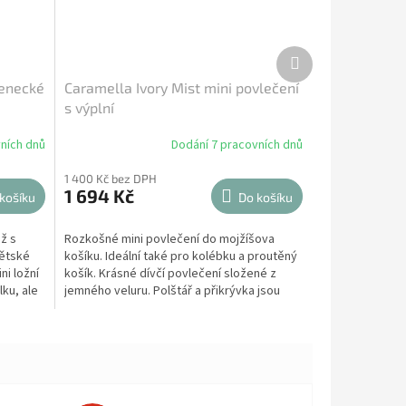
Další
produkt
zenecké
Caramella Ivory Mist mini povlečení
s výplní
ních dnů
Dodání 7 pracovních dnů
1 400 Kč bez DPH
1 694 Kč
košíku
Do košíku
ž s
Rozkošné mini povlečení do mojžíšova
dětské
košíku. Ideální také pro kolébku a proutěný
ni ložní
košík. Krásné dívčí povlečení složené z
lku, ale
jemného veluru. Polštář a přikrývka jsou
zdobeny...