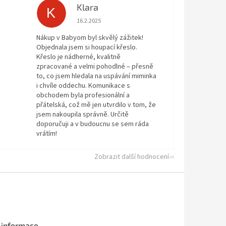
Klara
K
 5 z 5 hvězdiček.
Hodnocení obchodu je 5 z 5 hvězdiček.
16.2.2025
Nákup v Babyom byl skvělý zážitek!
Objednala jsem si houpací křeslo.
Křeslo je nádherné, kvalitně
zpracované a velmi pohodlné – přesně
to, co jsem hledala na uspávání miminka
i chvíle oddechu. Komunikace s
obchodem byla profesionální a
přátelská, což mě jen utvrdilo v tom, že
jsem nakoupila správně. Určitě
doporučuji a v budoucnu se sem ráda
vrátím!
Zobrazit další hodnocení
 informace