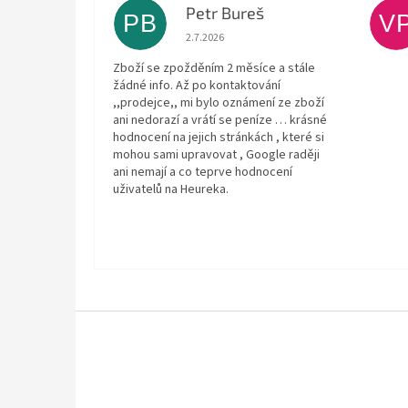
Petr Bureš
PB
V
Hodnocení obchodu je 1 z 5 hvězdiček.
2.7.2026
Zboží se zpožděním 2 měsíce a stále
žádné info. Až po kontaktování
,,prodejce,, mi bylo oznámení ze zboží
ani nedorazí a vrátí se peníze … krásné
hodnocení na jejich stránkách , které si
mohou sami upravovat , Google raději
ani nemají a co teprve hodnocení
uživatelů na Heureka.
Z
á
p
a
t