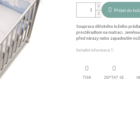
Přidat do koš
Souprava dětského ložního prádla
prostěradlom na matraci. Jemňouč
před nárazy nebo zapadnutím noži
Detailní informace
TISK
ZEPTAT SE
H