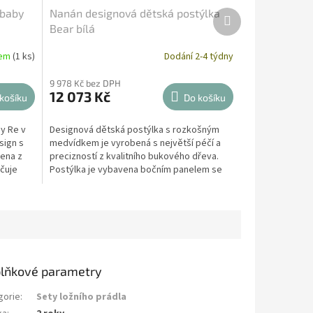
lbaby
Nanán designová dětská postýlka
Další
produkt
Bear bílá
dem
(1 ks)
Dodání 2-4 týdny
9 978 Kč bez DPH
12 073 Kč
košíku
Do košíku
y Re v
Designová dětská postýlka s rozkošným
sign s
medvídkem je vyrobená s největší péčí a
ena z
precizností z kvalitního bukového dřeva.
čuje
Postýlka je vybavena bočním panelem se
spouštěcím...
lňkové parametry
gorie
:
Sety ložního prádla