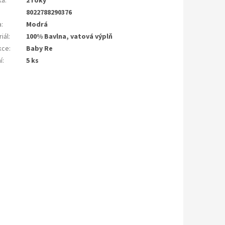
ka
:
2 roky
8022788290376
a
:
Modrá
iál
:
100% Bavlna, vatová výplň
kce
:
Baby Re
í
:
5 ks