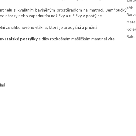
Záru
EAN
:
tinelu s kvalitním bavlněným prostěradlom na matraci. Jemňoučký
Barv
řed nárazy nebo zapadnutím nožičky a ručičky v postýlce.
Mater
plní ze silikonového vlákna, která je prodyšná a pružná.
Kole
Balen
hny
Italské postýlky
a díky rozkošným mašličkám mantinel víte
lná