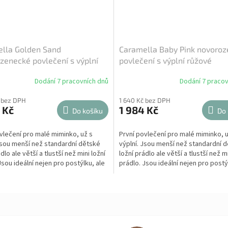
lla Golden Sand
Caramella Baby Pink novoro
zenecké povlečení s výplní
povlečení s výplní růžové
é
Dodání 7 pracovních dnů
Dodání 7 pracov
 bez DPH
1 640 Kč bez DPH
 Kč
1 984 Kč
Do košíku
Do 
vlečení pro malé miminko, už s
První povlečení pro malé miminko, u
Jsou menší než standardní dětské
výplní. Jsou menší než standardní 
dlo ale větší a tlustší než mini ložní
ložní prádlo ale větší a tlustší než mi
Jsou ideální nejen pro postýlku, ale
prádlo. Jsou ideální nejen pro postý
i...