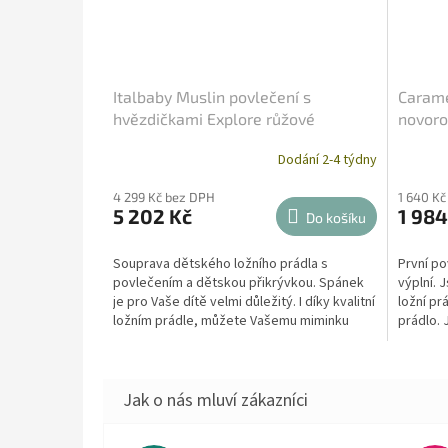
Italbaby Muslin povlečení s
Carame
hvězdičkami Explore růžové
novoro
béžov
Dodání 2-4 týdny
4 299 Kč bez DPH
1 640 Kč
5 202 Kč
1 984
Do košíku
Souprava dětského ložního prádla s
První po
povlečením a dětskou přikrývkou. Spánek
výplní. 
je pro Vaše dítě velmi důležitý. I díky kvalitní
ložní prá
ložním prádle, můžete Vašemu miminku
prádlo. 
zajistit ten...
i...