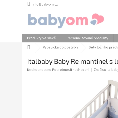
Přejít
info@babyom.cz
na
obsah
Produkty ve slevě
Personalizované produkty
Domů
Výbavička do postýlky
Sety ložního prádl
Italbaby Baby Re mantinel s
Průměrné
Neohodnoceno
Podrobnosti hodnocení
Značka:
Italbab
hodnocení
produktu
je
0,0
z
5
hvězdiček.