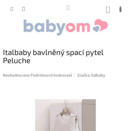
Přejít
na
NÁKUP
obsah
KOŠÍK
Italbaby bavlněný spací pytel
Peluche
Průměrné
Neohodnoceno
Podrobnosti hodnocení
Značka:
Italbaby
hodnocení
produktu
je
0,0
z
5
hvězdiček.