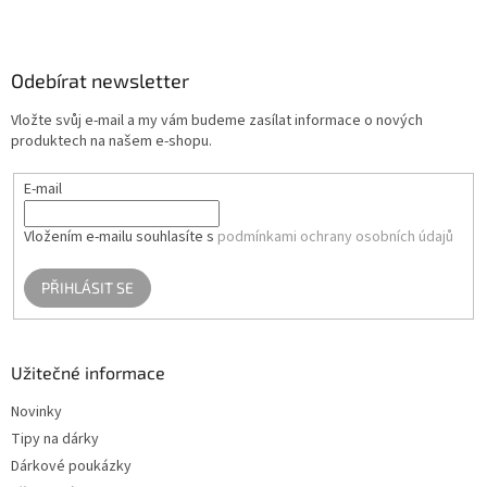
Z
á
p
a
Odebírat newsletter
t
Vložte svůj e-mail a my vám budeme zasílat informace o nových
í
produktech na našem e-shopu.
E-mail
Vložením e-mailu souhlasíte s
podmínkami ochrany osobních údajů
PŘIHLÁSIT SE
Užitečné informace
Novinky
Tipy na dárky
Dárkové poukázky