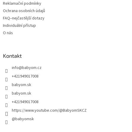
Reklamační podmínky
Ochrana osobních údajů
FAQ–nejčastější dotazy
Individuální přístup
O nás
Kontakt
info
@
babyom.cz
+421949017008
babyom.sk
babyom.sk
+421949017008
https://www.youtube.com/@BabyomSKCZ
@babyomsk