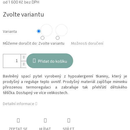
od
1 600 Kč
bez DPH
Měrná
Zvolte variantu
cena:
Varianta
Můžeme doručit do:
Zvolte variantu
Možnosti doručení
Přidat do košíku
Bavlněný spací pytel vyrobený z hypoalergenní tkaniny, který je
prodyšný a reguluje teplo uvnitř. Prodyšný materiál zajišťuje miminku
přirozenou termoregulaci a zabraňuje tak přehřátí dětského
tělíčka. Dostupný ve více velikostech.
Detailní informace
ZEPTAT SE
HLÍDAT
SDÍLET