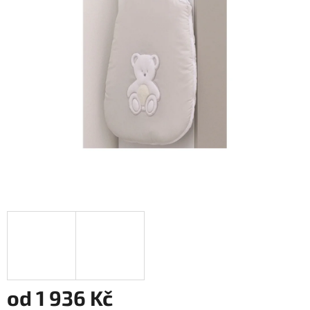
od
1 936 Kč