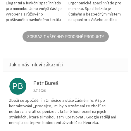
Elegantní a funkční spací hnízdo
Ergonomické spací hnízdo pro
pro miminko. Jeho vnější část je
miminko. Spací hnízdo je
vyrobena z růžového
útulným a bezpečným místem
prošívaného bavlněného textilu
na spaní pro Vašeho andílka.
a ozdobeno rozkošným
Jeho vnější část je vyrobena z
volánem. Jeho vnitřní část je
vysoce kvalitní růžové bavlny
vyrobena...
s...
ZOBRAZIT VŠECHNY PODOBNÉ PRODUKTY
Petr Bureš
PB
Hodnocení obchodu je 1 z 5 hvězdiček.
2.7.2026
Zboží se zpožděním 2 měsíce a stále žádné info. Až po
kontaktování ,,prodejce,, mi bylo oznámení ze zboží ani
nedorazí a vrátí se peníze … krásné hodnocení na jejich
stránkách , které si mohou sami upravovat , Google raději ani
nemají a co teprve hodnocení uživatelů na Heureka.