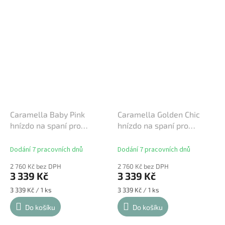
Caramella Baby Pink
Caramella Golden Chic
hnízdo na spaní pro
hnízdo na spaní pro
miminko růžové
miminko
Dodání 7 pracovních dnů
Dodání 7 pracovních dnů
2 760 Kč bez DPH
2 760 Kč bez DPH
3 339 Kč
3 339 Kč
Měrná
Měrná
3 339 Kč / 1 ks
3 339 Kč / 1 ks
cena:
cena:
Do košíku
Do košíku