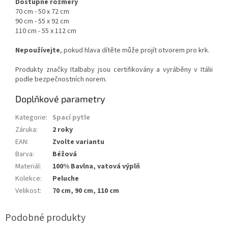
Dostupné rozměry
70 cm - 50 x 72 cm
90 cm - 55 x 92 cm
110 cm - 55 x 112 cm
Nepoužívejte
, pokud hlava dítěte může projít otvorem pro krk.
Produkty značky Italbaby jsou certifikovány a vyráběny v Itálii
podle bezpečnostních norem.
Doplňkové parametry
Kategorie
:
Spací pytle
Záruka
:
2 roky
EAN
:
Zvolte variantu
Barva
:
Béžová
Materiál
:
100% Bavlna, vatová výplň
Kolekce
:
Peluche
Velikost
:
70 cm, 90 cm, 110 cm