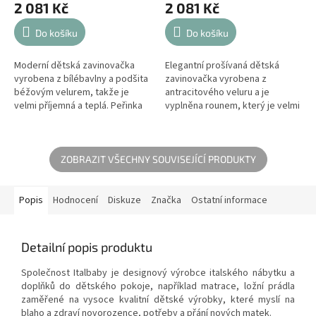
2 081 Kč
2 081 Kč
Do košíku
Do košíku
Moderní dětská zavinovačka
Elegantní prošívaná dětská
vyrobena z bílébavlny a podšita
zavinovačka vyrobena z
béžovým velurem, takže je
antracitového veluru a je
velmi příjemná a teplá. Peřinka
vyplněna rounem, který je velmi
na spaní pro miminko je
příjemný a teplý. Používání je
pohodlná, příjemná a díky
velmi pohodlné - přivázané
dvěma...
mašlí. Nemá...
ZOBRAZIT VŠECHNY SOUVISEJÍCÍ PRODUKTY
Popis
Hodnocení
Diskuze
Značka
Ostatní informace
Detailní popis produktu
Společnost Italbaby je designový výrobce italského nábytku a
doplňků do dětského pokoje, například matrace, ložní prádla
zaměřené na vysoce kvalitní dětské výrobky, které myslí na
blaho a zdraví novorozence, potřeby a přání nových matek.