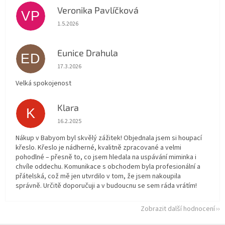
Veronika Pavlíčková
VP
Hodnocení obchodu je 5 z 5 hvězdiček.
1.5.2026
Eunice Drahula
ED
Hodnocení obchodu je 5 z 5 hvězdiček.
17.3.2026
Velká spokojenost
Klara
K
Hodnocení obchodu je 5 z 5 hvězdiček.
16.2.2025
Nákup v Babyom byl skvělý zážitek! Objednala jsem si houpací
křeslo. Křeslo je nádherné, kvalitně zpracované a velmi
pohodlné – přesně to, co jsem hledala na uspávání miminka i
chvíle oddechu. Komunikace s obchodem byla profesionální a
přátelská, což mě jen utvrdilo v tom, že jsem nakoupila
správně. Určitě doporučuji a v budoucnu se sem ráda vrátím!
Zobrazit další hodnocení