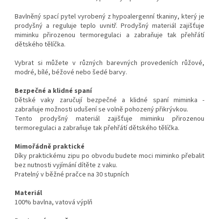
Bavlněný spací pytel vyrobený z hypoalergenní tkaniny, který je
prodyšný a reguluje teplo uvnitř. Prodyšný materiál zajišťuje
miminku přirozenou termoregulaci a zabraňuje tak přehřátí
dětského tělíčka.
Vybrat si můžete v různých barevných provedeních růžové,
modré, bílé, béžové nebo šedé barvy.
Bezpečné a klidné spaní
Dětské vaky zaručují bezpečné a klidné spaní miminka -
zabraňuje možnosti udušení se volně pohozený přikrývkou.
Tento prodyšný materiál zajišťuje miminku přirozenou
termoregulaci a zabraňuje tak přehřátí dětského tělíčka.
Mimořádně praktické
Díky praktickému zipu po obvodu budete moci miminko přebalit
bez nutnosti vyjímání dítěte z vaku.
Pratelný v běžné pračce na 30 stupních
Materiál
100% bavlna, vatová výplň