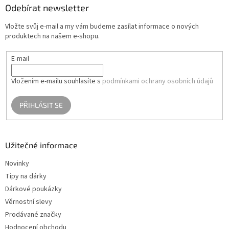
a
Odebírat newsletter
t
Vložte svůj e-mail a my vám budeme zasílat informace o nových
í
produktech na našem e-shopu.
E-mail
Vložením e-mailu souhlasíte s
podmínkami ochrany osobních údajů
PŘIHLÁSIT SE
Užitečné informace
Novinky
Tipy na dárky
Dárkové poukázky
Věrnostní slevy
Prodávané značky
Hodnocení obchodu