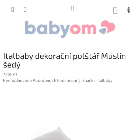
Přejít
na
NÁKUP
obsah
KOŠÍK
Italbaby dekorační polštář Muslin
šedý
4201-08
Průměrné
Neohodnoceno
Podrobnosti hodnocení
Značka:
Italbaby
hodnocení
produktu
je
0,0
z
5
hvězdiček.