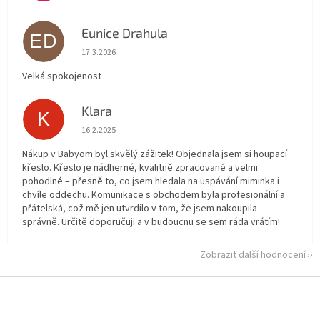
Eunice Drahula
ED
Hodnocení obchodu je 5 z 5 hvězdiček.
17.3.2026
Velká spokojenost
Klara
K
Hodnocení obchodu je 5 z 5 hvězdiček.
16.2.2025
Nákup v Babyom byl skvělý zážitek! Objednala jsem si houpací
křeslo. Křeslo je nádherné, kvalitně zpracované a velmi
pohodlné – přesně to, co jsem hledala na uspávání miminka i
chvíle oddechu. Komunikace s obchodem byla profesionální a
přátelská, což mě jen utvrdilo v tom, že jsem nakoupila
správně. Určitě doporučuji a v budoucnu se sem ráda vrátím!
Zobrazit další hodnocení
Z
á
p