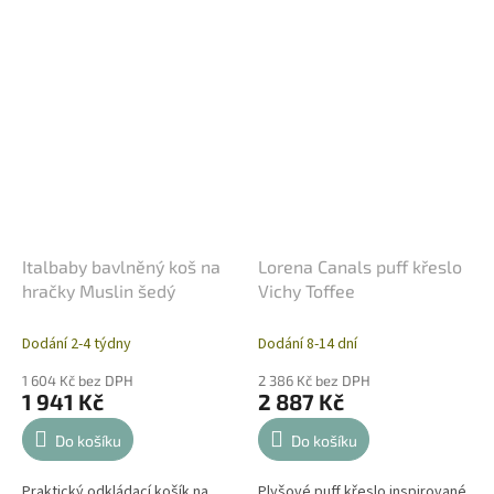
Italbaby bavlněný koš na
Lorena Canals puff křeslo
hračky Muslin šedý
Vichy Toffee
Dodání 2-4 týdny
Dodání 8-14 dní
1 604 Kč bez DPH
2 386 Kč bez DPH
1 941 Kč
2 887 Kč
Do košíku
Do košíku
Praktický odkládací košík na
Plyšové puff křeslo inspirované