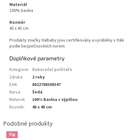
Materiál
100% bavlna
Rozměr
45 x 45 cm
Produkty značky Italbaby jsou certifikovány a vyráběny v Itálii
podle bezpečnostních norem.
Doplňkové parametry
Kategorie
:
Dekorační polštáře
Záruka
:
2 roky
EAN
:
8022788308347
Barva
:
Šedá
Materiál
:
100% Bavlna s výplňou
Rozměr
:
45 x 45 cm
Tip