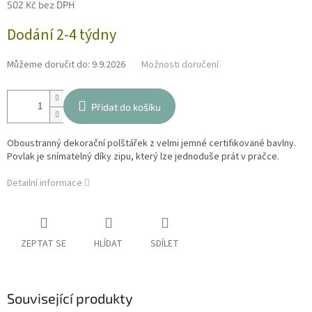
502 Kč bez DPH
Měrná
Dodání 2-4 týdny
cena:
Můžeme doručit do:
9.9.2026
Možnosti doručení
Přidat do košíku
Oboustranný dekorační polštářek z velmi jemné certifikované bavlny.
Povlak je snímatelný díky zipu, který lze jednoduše prát v pračce.
Detailní informace
ZEPTAT SE
HLÍDAT
SDÍLET
Související produkty