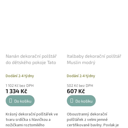
Nanán dekorační polštář
Italbaby dekorační polštář
do dětského pokoje Tato
Muslin modrý
Dodání 2-4 týdny
Dodání 2-4 týdny
1 102 Kč bez DPH
502 Kč bez DPH
1 334 Kč
607 Kč
Do košíku
Do košíku
Krásný dekorační polštářek ve
Oboustranný dekorační
tvaru srdíčka s hlavičkou a
polštářek z velmi jemné
nožičkami roztomilého
certifikované bavlny. Povlak je