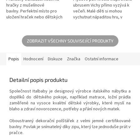
hračky z mušelínové
ubrusem Vichy přímo vyzývá k
bavlny. Perfektní místo pro
večeři. Malé děti si mohou
uložení hraček nebo dětských
vychutnat nápaditou hru, v
doplňků v dětském pokoji.
pohodlí sedí na jednom z nich a
dokonce bude skvělým
doplňkem...
ZOBRAZIT VŠECHNY SOUVISEJÍCÍ PRODUKTY
Popis
Hodnocení
Diskuze
Značka
Ostatní informace
Detailní popis produktu
Společnost Italbaby je designový výrobce italského nábytku a
doplňků do dětského pokoje, například matrace, ložní prádla
zaměřené na vysoce kvalitní dětské výrobky, které myslí na
blaho a zdraví novorozence, potřeby a přání nových matek.
Oboustranný dekorační polštářek z velmi jemné certifikované
bavlny. Povlak je snímatelný díky zipu, který lze jednoduše prát v
pračce.