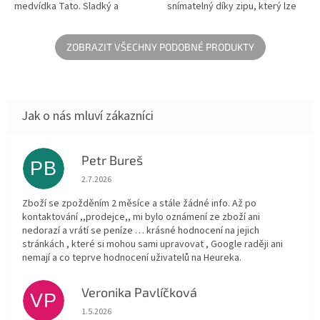
medvídka Tato. Sladký a
snímatelný díky zipu, který lze
měkký plyšový polštářek na
jednoduše prát v pračce.
rozmazlování se stane
společníkem pro všechny...
ZOBRAZIT VŠECHNY PODOBNÉ PRODUKTY
Petr Bureš
PB
Hodnocení obchodu je 1 z 5 hvězdiček.
2.7.2026
Zboží se zpožděním 2 měsíce a stále žádné info. Až po
kontaktování ,,prodejce,, mi bylo oznámení ze zboží ani
nedorazí a vrátí se peníze … krásné hodnocení na jejich
stránkách , které si mohou sami upravovat , Google raději ani
nemají a co teprve hodnocení uživatelů na Heureka.
Veronika Pavlíčková
VP
Hodnocení obchodu je 5 z 5 hvězdiček.
1.5.2026