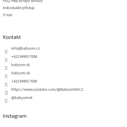
FAQ–nejčastější dotazy
Individuální přístup
O nás
Kontakt
info
@
babyom.cz
+421949017008
babyom.sk
babyom.sk
+421949017008
https://www.youtube.com/@BabyomSKCZ
@babyomsk
Instagram