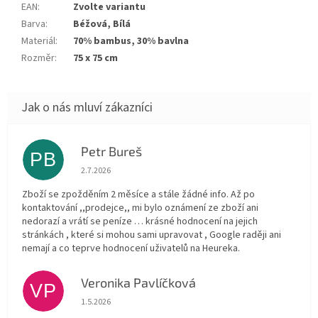
EAN
:
Zvolte variantu
Barva
:
Béžová, Bílá
Materiál
:
70% bambus, 30% bavlna
Rozměr
:
75 x 75 cm
Petr Bureš
PB
Hodnocení obchodu je 1 z 5 hvězdiček.
2.7.2026
Zboží se zpožděním 2 měsíce a stále žádné info. Až po
kontaktování ,,prodejce,, mi bylo oznámení ze zboží ani
nedorazí a vrátí se peníze … krásné hodnocení na jejich
stránkách , které si mohou sami upravovat , Google raději ani
nemají a co teprve hodnocení uživatelů na Heureka.
Veronika Pavlíčková
VP
Hodnocení obchodu je 5 z 5 hvězdiček.
1.5.2026