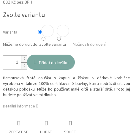
682 Kč bez DPH
Měrná
Zvolte variantu
cena:
Varianta
Můžeme doručit do:
Zvolte variantu
Možnosti doručení
Přidat do košíku
Bambusová froté osuška s kapucí a žínkou v dárkové krabičce
vyrobená v Itálii ze 100% certifikované bavlny, která nedráždí citlivou
dětskou pokožku. Může ho používat malé dítě a starší dítě. Proto jej
budete používat velmi dlouho.
Detailní informace
ZEPTAT SE
HLÍDAT
SDÍLET