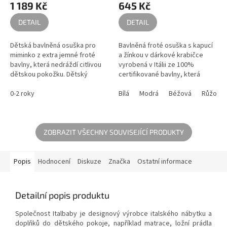
1 189 Kč
645 Kč
DETAIL
DETAIL
Dětská bavlněná osuška pro
Bavlněná froté osuška s kapucí
miminko z extra jemné froté
a žínkou v dárkové krabičce
bavlny, která nedráždí citlivou
vyrobená v Itálii ze 100%
dětskou pokožku. Dětský
certifikované bavlny, která
ručník s něžným zajíčkem na
nedráždí citlivou dětskou
kapuci ozdobený šedými
0-2 roky
pokožku. Může ho používat
Bílá
Modrá
Béžová
Růžová
ušima...
malé...
ZOBRAZIT VŠECHNY SOUVISEJÍCÍ PRODUKTY
Popis
Hodnocení
Diskuze
Značka
Ostatní informace
Detailní popis produktu
Společnost Italbaby je designový výrobce italského nábytku a
doplňků do dětského pokoje, například matrace, ložní prádla