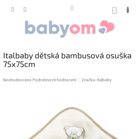
Přejít
na
NÁKUP
obsah
KOŠÍK
Italbaby dětská bambusová osuška
75x75cm
Průměrné
Neohodnoceno
Podrobnosti hodnocení
Značka:
Italbaby
hodnocení
produktu
je
0,0
z
5
hvězdiček.