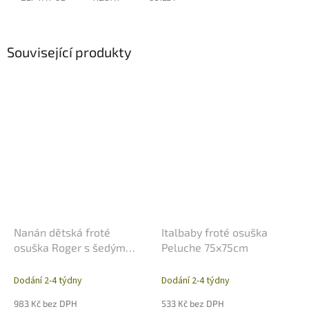
Související produkty
Nanán dětská froté
Italbaby froté osuška
osuška Roger s šedým
Peluche 75x75cm
králíkem
Dodání 2-4 týdny
Dodání 2-4 týdny
983 Kč bez DPH
533 Kč bez DPH