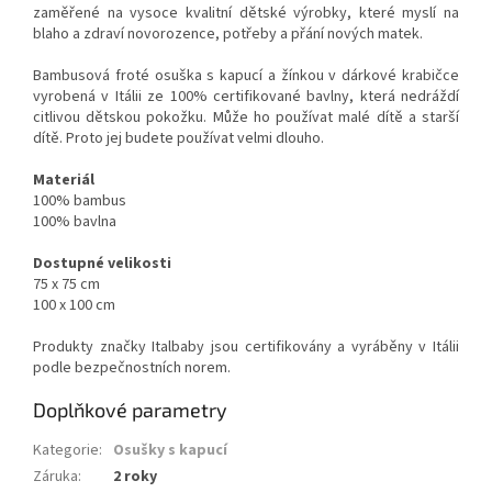
zaměřené na vysoce kvalitní dětské výrobky, které myslí na
blaho a zdraví novorozence, potřeby a přání nových matek.
Bambusová froté osuška s kapucí a žínkou v dárkové krabičce
vyrobená v Itálii ze 100% certifikované bavlny, která nedráždí
citlivou dětskou pokožku. Může ho používat malé dítě a starší
dítě. Proto jej budete používat velmi dlouho.
Materiál
100% bambus
100% bavlna
Dostupné velikosti
75 x 75 cm
100 x 100 cm
Produkty značky Italbaby jsou certifikovány a vyráběny v Itálii
podle bezpečnostních norem.
Doplňkové parametry
Kategorie
:
Osušky s kapucí
Záruka
:
2 roky