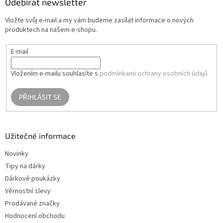
a
Odebírat newsletter
t
Vložte svůj e-mail a my vám budeme zasílat informace o nových
í
produktech na našem e-shopu.
E-mail
Vložením e-mailu souhlasíte s
podmínkami ochrany osobních údajů
PŘIHLÁSIT SE
Užitečné informace
Novinky
Tipy na dárky
Dárkové poukázky
Věrnostní slevy
Prodávané značky
Hodnocení obchodu