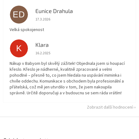
Eunice Drahula
ED
Hodnocení obchodu je 5 z 5 hvězdiček.
17.3.2026
Velká spokojenost
Klara
K
Hodnocení obchodu je 5 z 5 hvězdiček.
16.2.2025
Nákup v Babyom byl skvělý zážitek! Objednala jsem si houpací
křeslo. Křeslo je nádherné, kvalitně zpracované a velmi
pohodlné – přesně to, co jsem hledala na uspávání miminka i
chvíle oddechu. Komunikace s obchodem byla profesionální a
přátelská, což mě jen utvrdilo v tom, že jsem nakoupila
správně. Určitě doporučuji a v budoucnu se sem ráda vrátím!
Zobrazit další hodnocení
Z
á
p