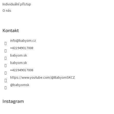
Individuální přístup
O nás
Kontakt
info
@
babyom.cz
+421949017008
babyom.sk
babyom.sk
+421949017008
https://www.youtube.com/@BabyomSKCZ
@babyomsk
Instagram