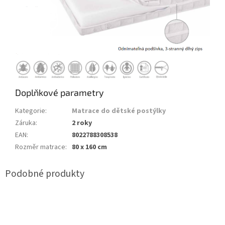
Doplňkové parametry
Kategorie
:
Matrace do dětské postýlky
Záruka
:
2 roky
EAN
:
8022788308538
Rozměr matrace
:
80 x 160 cm