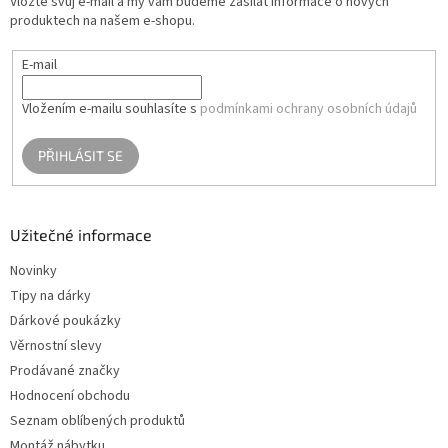
Vložte svůj e-mail a my vám budeme zasílat informace o nových
í
produktech na našem e-shopu.
E-mail
Vložením e-mailu souhlasíte s
podmínkami ochrany osobních údajů
PŘIHLÁSIT SE
Užitečné informace
Novinky
Tipy na dárky
Dárkové poukázky
Věrnostní slevy
Prodávané značky
Hodnocení obchodu
Seznam oblíbených produktů
Montáž nábytku