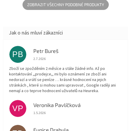
chrání...
ZOBRAZIT VŠECHNY PODOBNÉ PRODUKTY
Petr Bureš
PB
Hodnocení obchodu je 1 z 5 hvězdiček.
2.7.2026
Zboží se zpožděním 2 měsíce a stále žádné info. Až po
kontaktování ,,prodejce,, mi bylo oznámení ze zboží ani
nedorazí a vrátí se peníze … krásné hodnocení na jejich
stránkách , které si mohou sami upravovat , Google raději ani
nemají a co teprve hodnocení uživatelů na Heureka.
Veronika Pavlíčková
VP
Hodnocení obchodu je 5 z 5 hvězdiček.
1.5.2026
Eunice Drahula