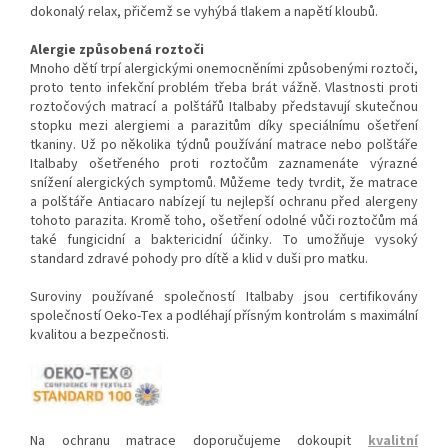
dokonalý relax, přičemž se vyhýbá tlakem a napětí kloubů.
Alergie způsobená roztoči
Mnoho dětí trpí alergickými onemocněními způsobenými roztoči,
proto tento infekční problém třeba brát vážně. Vlastnosti proti
roztočových matrací a polštářů Italbaby představují skutečnou
stopku mezi alergiemi a parazitům díky speciálnímu ošetření
tkaniny. Už po několika týdnů používání matrace nebo polštáře
Italbaby ošetřeného proti roztočům zaznamenáte výrazné
snížení alergických symptomů. Můžeme tedy tvrdit, že matrace
a polštáře Antiacaro nabízejí tu nejlepší ochranu před alergeny
tohoto parazita. Kromě toho, ošetření odolné vůči roztočům má
také fungicidní a baktericidní účinky. To umožňuje vysoký
standard zdravé pohody pro dítě a klid v duši pro matku.
Suroviny používané společností Italbaby jsou certifikovány
společností Oeko-Tex a podléhají přísným kontrolám s maximální
kvalitou a bezpečnosti.
Na ochranu matrace doporučujeme dokoupit
kvalitní