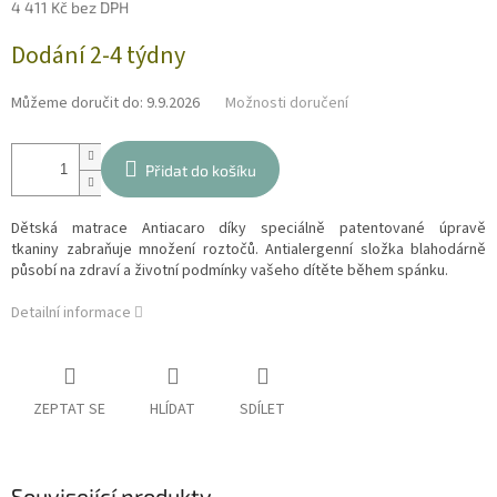
4 411 Kč bez DPH
Měrná
Dodání 2-4 týdny
cena:
Můžeme doručit do:
9.9.2026
Možnosti doručení
Přidat do košíku
Dětská matrace Antiacaro díky speciálně patentované úpravě
tkaniny zabraňuje množení roztočů. Antialergenní složka blahodárně
působí na zdraví a životní podmínky vašeho dítěte během spánku.
Detailní informace
ZEPTAT SE
HLÍDAT
SDÍLET
Související produkty