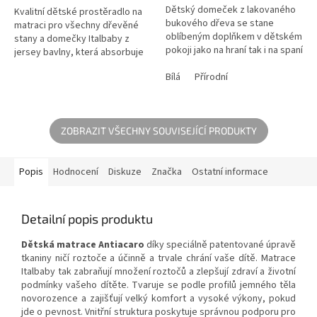
Dětský domeček z lakovaného
Kvalitní dětské prostěradlo na
bukového dřeva se stane
matraci pro všechny dřevěné
oblíbeným doplňkem v dětském
stany a domečky Italbaby z
pokoji jako na hraní tak i na spaní
jersey bavlny, která absorbuje
dítěte. K domku s můžete
vlhkost a je příjemná v kontaktu
dokoupit matraci, moskytiéru,...
Bílá
Přírodní
s kůží. Napínací...
ZOBRAZIT VŠECHNY SOUVISEJÍCÍ PRODUKTY
Popis
Hodnocení
Diskuze
Značka
Ostatní informace
Detailní popis produktu
Dětská matrace Antiacaro
díky speciálně patentované úpravě
tkaniny ničí roztoče a účinně a trvale chrání vaše dítě. Matrace
Italbaby tak zabraňují množení roztočů a zlepšují zdraví a životní
podmínky vašeho dítěte. Tvaruje se podle profilů jemného těla
novorozence a zajišťují velký komfort a vysoké výkony, pokud
jde o pevnost. Vnitřní struktura poskytuje správnou podporu pro