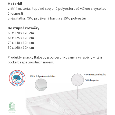
Materiál
vnitřní materiál: tepelně spojené polyesterové vlákno s vysokou
únosností
vnější látka: 45% prošívaná bavlna a 55% polyestér
Dostupné rozměry
60 x 120 x 12H cm
63 x 125 x 12H cm
70 x 140 x 12H cm
80 x 160 x 12H cm
Produkty značky Italbaby jsou certifikovány a vyráběny v Itálii
podle bezpečnostních norem.