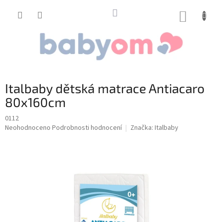
Přejít
na
NÁKUP
obsah
KOŠÍK
Italbaby dětská matrace Antiacaro
80x160cm
0112
Průměrné
Neohodnoceno
Podrobnosti hodnocení
Značka:
Italbaby
hodnocení
produktu
je
0,0
z
5
hvězdiček.