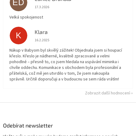
ED
Hodnocení obchodu je 5 z 5 hvězdiček.
17.3.2026
Velká spokojenost
Klara
K
Hodnocení obchodu je 5 z 5 hvězdiček.
16.2.2025
Nákup v Babyom byl skvělý zážitek! Objednala jsem si houpací
křeslo. Křeslo je nádherné, kvalitně zpracované a velmi
pohodlné – přesně to, co jsem hledala na uspávání miminka i
chvíle oddechu. Komunikace s obchodem byla profesionální a
přátelská, což mě jen utvrdilo v tom, že jsem nakoupila
správně. Určitě doporučuji a v budoucnu se sem ráda vrátím!
Zobrazit další hodnocení
Z
á
p
a
Odebírat newsletter
t