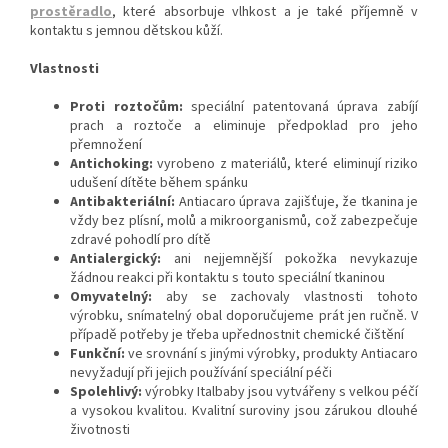
prostěradlo
, které absorbuje vlhkost a je také příjemně v
kontaktu s jemnou dětskou kůží.
Vlastnosti
Proti roztočům:
speciální patentovaná úprava zabíjí
prach a roztoče a eliminuje předpoklad pro jeho
přemnožení
Antichoking:
vyrobeno z materiálů, které eliminují riziko
udušení dítěte během spánku
Antibakteriální:
Antiacaro úprava zajišťuje, že tkanina je
vždy bez plísní, molů a mikroorganismů, což zabezpečuje
zdravé pohodlí pro dítě
Antialergický:
ani nejjemnější pokožka nevykazuje
žádnou reakci při kontaktu s touto speciální tkaninou
Omyvatelný:
aby se zachovaly vlastnosti tohoto
výrobku, snímatelný obal doporučujeme prát jen ručně. V
případě potřeby je třeba upřednostnit chemické čištění
Funkční:
ve srovnání s jinými výrobky, produkty Antiacaro
nevyžadují při jejich používání speciální péči
Spolehlivý:
výrobky Italbaby jsou vytvářeny s velkou péčí
a vysokou kvalitou. Kvalitní suroviny jsou zárukou dlouhé
životnosti