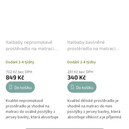
Italbaby nepromokavé
Italbaby bavlněné
prostěradlo na matraci
prostěradlo na matraci
Pipi flan 60x125cm
Pipi No 50x82cm
Dodání 2-4 týdny
Dodání 2-4 týdny
702 Kč bez DPH
281 Kč bez DPH
849 Kč
340 Kč
Do košíku
Do košíku
Kvalitní nepromokavé
Kvalitní dětské prostěradlo je
prostěradlo je vhodné na
vhodné na matraci do mini
matraci do oválné postýlky z
postýlky z jersey bavlny, která
jersey bavlny, která absorbuje
absorbuje vlhkost a je příjemná
vlhkost a je příjemná v kontaktu
v kontaktu s kůží. Napínací
s kůží. Napínací prostěradlo
prostěradlo je vyrobeno z...