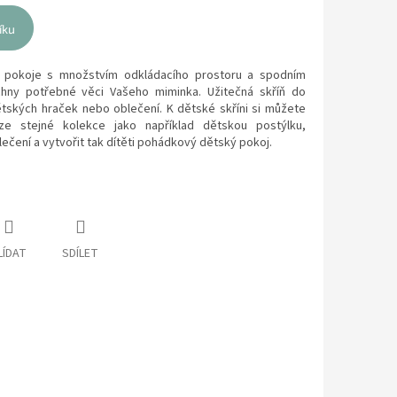
íku
ho pokoje s množstvím odkládacího prostoru a spodním
chny potřebné věci Vašeho miminka. Užitečná skříň do
tských hraček nebo oblečení. K dětské skříni si můžete
ze stejné kolekce jako například dětskou postýlku,
ečení a vytvořit tak dítěti pohádkový dětský pokoj.
LÍDAT
SDÍLET