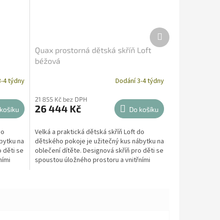
Další
produkt
á
Quax prostorná dětská skříň Loft
béžová
-4 týdny
Dodání 3-4 týdny
21 855 Kč bez DPH
26 444 Kč
košíku
Do košíku
do
Velká a praktická dětská skříň Loft do
bytku na
dětského pokoje je užitečný kus nábytku na
o děti se
oblečení dítěte. Designová skříň pro děti se
ními
spoustou úložného prostoru a vnitřními
mobilními...