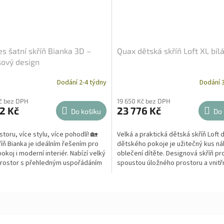
es šatní skříň Bianka 3D –
Quax dětská skříň Loft XL bíl
ový design
Dodání 2-4 týdny
Dodání 3
č bez DPH
19 650 Kč bez DPH
2 Kč
23 776 Kč
Do košíku
Do 
storu, více stylu, více pohodlí! 🏡
Velká a praktická dětská skříň Loft 
říň Bianka je ideálním řešením pro
dětského pokoje je užitečný kus ná
okoj i moderní interiér. Nabízí velký
oblečení dítěte. Designová skříň pr
prostor s přehledným uspořádáním
spoustou úložného prostoru a vnitř
mobilními...