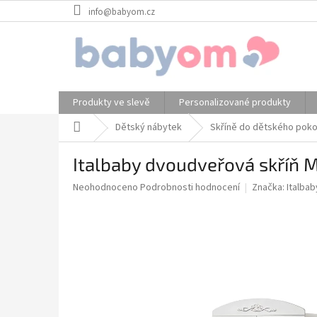
Přejít
info@babyom.cz
na
obsah
Produkty ve slevě
Personalizované produkty
Domů
Dětský nábytek
Skříně do dětského poko
Italbaby dvoudveřová skříň M
Průměrné
Neohodnoceno
Podrobnosti hodnocení
Značka:
Italbab
hodnocení
produktu
je
0,0
z
5
hvězdiček.