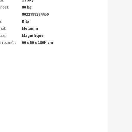
ka
:
2 roky
nost
:
80 kg
8022788284450
a
:
Bílá
iál
:
Melamin
kce
:
Magnifique
ší rozměr
:
90 x 50 x 180H cm