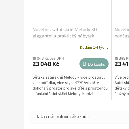
Novelies šatní skříň Melody 3D –
Noveli
elegantní a praktický nábytek
nadčas
Dodání 2-4 týdny
19 048 Kč bez DPH
19 349 K
23 048 Kč
23 41
Do košíku
Dětská šatní skříň Melody – více prostoru,
Více pro
více pořádku, více stylu! 👕👗 Vytvořte
Šatní sk
dokonalý prostor pro své dítě s prostornou
dětský p
a funkční šatní skříní Melody. Nabízí
úložný 
velkorysý...
–...