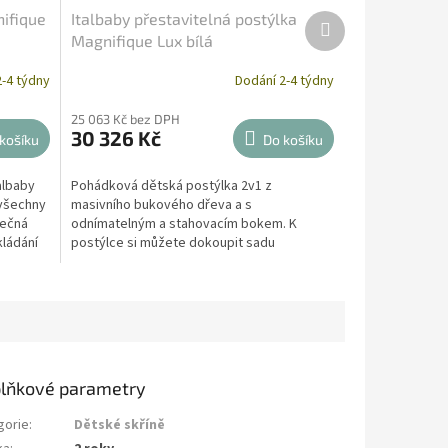
ifique
Italbaby přestavitelná postýlka
Další
produkt
Magnifique Lux bílá
-4 týdny
Dodání 2-4 týdny
25 063 Kč bez DPH
30 326 Kč
košíku
Do košíku
albaby
Pohádková dětská postýlka 2v1 z
 všechny
masivního bukového dřeva a s
tečná
odnímatelným a stahovacím bokem. K
ládání
postýlce si můžete dokoupit sadu
polštářků a matraci potažených umělou
kůží...
lňkové parametry
gorie
:
Dětské skříně