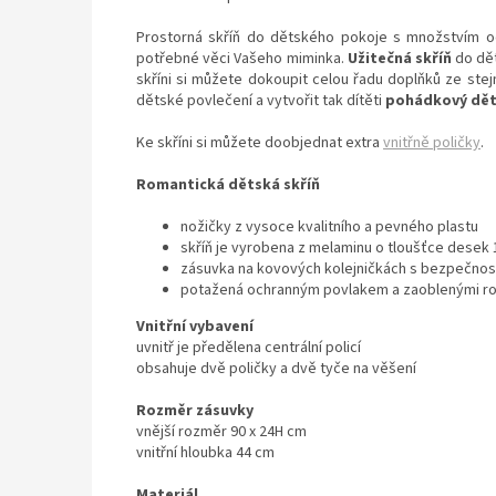
Prostorná skříň do dětského pokoje s množstvím od
potřebné věci Vašeho miminka.
Užitečná skříň
do dět
skříni si můžete dokoupit celou řadu doplňků ze ste
dětské povlečení a vytvořit tak dítěti
pohádkový dět
Ke skříni si můžete doobjednat extra
vnitřně poličky
.
Romantická dětská skříň
nožičky z vysoce kvalitního a pevného plastu
skříň je vyrobena z melaminu o tloušťce desek
zásuvka na kovových kolejničkách s bezpečn
potažená ochranným povlakem a zaoblenými r
Vnitřní vybavení
uvnitř je předělena centrální policí
obsahuje dvě poličky a dvě tyče na věšení
Rozměr zásuvky
vnější rozměr 90 x 24H cm
vnitřní hloubka 44 cm
Materiál