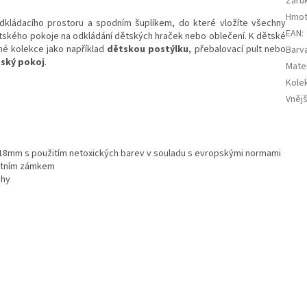
Záru
Hmot
kládacího prostoru a spodním šuplíkem, do které vložíte všechny
EAN
:
ského pokoje na odkládání dětských hraček nebo oblečení. K dětské
jné kolekce jako například
dětskou postýlku
, přebalovací pult nebo
Barv
ský pokoj
.
Mater
Kole
Vněj
 18mm s použitím netoxických barev v souladu s evropskými normami
ostním zámkem
ohy