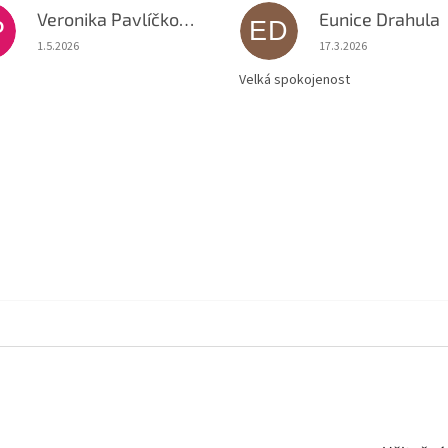
Veronika Pavlíčková
Eunice Drahula
P
ED
Hodnocení obchodu je 5 z 5 hvězdiček.
Hodnocení obchodu je
1.5.2026
17.3.2026
Velká spokojenost