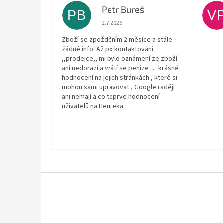
Petr Bureš
PB
V
Hodnocení obchodu je 1 z 5 hvězdiček.
2.7.2026
Zboží se zpožděním 2 měsíce a stále
žádné info. Až po kontaktování
,,prodejce,, mi bylo oznámení ze zboží
ani nedorazí a vrátí se peníze … krásné
hodnocení na jejich stránkách , které si
mohou sami upravovat , Google raději
ani nemají a co teprve hodnocení
uživatelů na Heureka.
Z
á
p
a
t