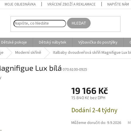
MOJE OBJEDNÁVKA
VRÁCENÍ ZBOŽÍ A REKLAMACE
NAPIŠTE NÁM
HLEDAT
Dětské pokoje
Dětský nábytek
Výbavička do postýlky
je
Moderní skříně
Italbaby dvoudveřová skříň Magnifigue Lux bí
agnifigue Lux bílá
070.6100-0925
y
19 166 Kč
15 840 Kč bez DPH
Měrná
Dodání 2-4 týdny
cena:
Můžeme doručit do:
9.9.2026
M