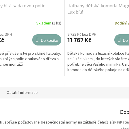
y bílá sada dvou polic
Italbaby dětská komoda Magn
Lux bílá
Skladem
(1 ks)
Dodání 2
bez DPH
9 725 Kč bez DPH
Kč
11 767 Kč
Do košíku
Do 
é příslušenství pro skříně Italbaby.
Dětská komoda z luxusní kolekce It
u bílých polic z bukového dřeva s
se 3 zásuvkami, do kterých vložíte
chou montáží.
potřebné věci Vašeho miminka. Uži
komoda do dětského pokoje na odk
dětských hraček...
Ostatní informace
Dop
álii, splňuje požadované bezpečnostní normy na základě čehož získali
Kate