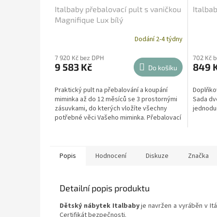
Italbaby přebalovací pult s vaničkou
Italbab
Magnifique Lux bílý
Dodání 2-4 týdny
7 920 Kč bez DPH
702 Kč 
9 583 Kč
849 
Do košíku
Praktický pult na přebalování a koupání
Doplňkov
miminka až do 12 měsíců se 3 prostornými
Sada dvo
zásuvkami, do kterých vložíte všechny
jednodu
potřebné věci Vašeho miminka. Přebalovací
pult na...
Popis
Hodnocení
Diskuze
Značka
Detailní popis produktu
Dětský nábytek Italbaby
je navržen a vyráběn v It
Certifikát bezpečnosti.