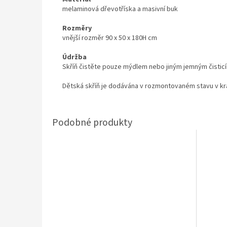
melaminová dřevotříska a masivní buk
Rozměry
vnější rozměr 90 x 50 x 180H cm
Údržba
Skříň čistěte pouze mýdlem nebo jiným jemným čistic
Dětská skříň je dodávána v rozmontovaném stavu v k