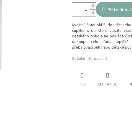
Přidat do koš
Kvalitní šatní skříň do dětské
šuplíkem, do které vložíte vše
dětského pokoje na odkládání dě
dokoupit celou řadu doplňků 
přebalovací pult nebo dětské povl
Detailní informace
TISK
ZEPTAT SE
H