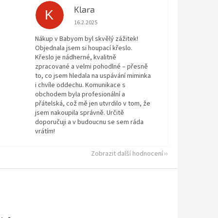
Klara
K
 5 z 5 hvězdiček.
Hodnocení obchodu je 5 z 5 hvězdiček.
16.2.2025
Nákup v Babyom byl skvělý zážitek!
Objednala jsem si houpací křeslo.
Křeslo je nádherné, kvalitně
zpracované a velmi pohodlné – přesně
to, co jsem hledala na uspávání miminka
i chvíle oddechu. Komunikace s
obchodem byla profesionální a
přátelská, což mě jen utvrdilo v tom, že
jsem nakoupila správně. Určitě
doporučuji a v budoucnu se sem ráda
vrátím!
Zobrazit další hodnocení