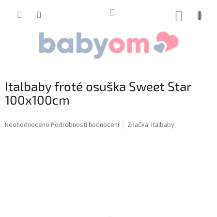
Přejít
na
NÁKUP
obsah
KOŠÍK
Italbaby froté osuška Sweet Star
100x100cm
Průměrné
Neohodnoceno
Podrobnosti hodnocení
Značka:
Italbaby
hodnocení
produktu
je
0,0
z
5
hvězdiček.