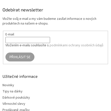
p
a
Odebírat newsletter
t
Vložte svůj e-mail a my vám budeme zasílat informace o nových
í
produktech na našem e-shopu.
E-mail
Vložením e-mailu souhlasíte s
podmínkami ochrany osobních údajů
PŘIHLÁSIT SE
Užitečné informace
Novinky
Tipy na dárky
Dárkové poukázky
Věrnostní slevy
Prodávané značky