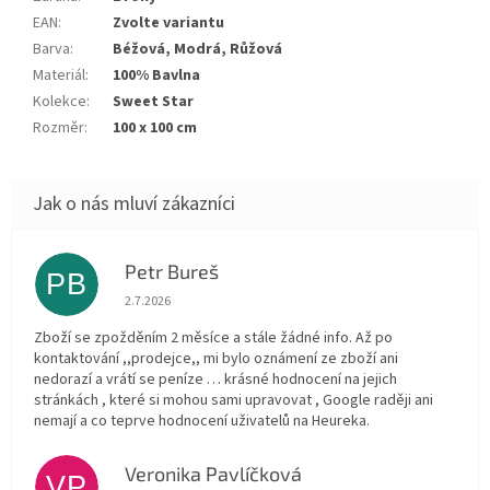
EAN
:
Zvolte variantu
Barva
:
Béžová, Modrá, Růžová
Materiál
:
100% Bavlna
Kolekce
:
Sweet Star
Rozměr
:
100 x 100 cm
Petr Bureš
PB
Hodnocení obchodu je 1 z 5 hvězdiček.
2.7.2026
Zboží se zpožděním 2 měsíce a stále žádné info. Až po
kontaktování ,,prodejce,, mi bylo oznámení ze zboží ani
nedorazí a vrátí se peníze … krásné hodnocení na jejich
stránkách , které si mohou sami upravovat , Google raději ani
nemají a co teprve hodnocení uživatelů na Heureka.
Veronika Pavlíčková
VP