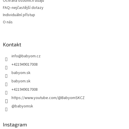
Ochrana osobních údajů
FAQ–nejčastější dotazy
Individuální přístup
O nás
Kontakt
info
@
babyom.cz
+421949017008
babyom.sk
babyom.sk
+421949017008
https://www.youtube.com/@BabyomSKCZ
@babyomsk
Instagram