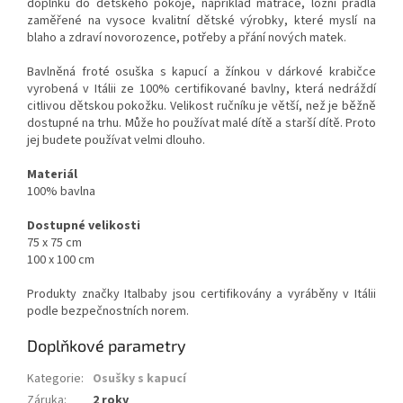
doplňků do dětského pokoje, například matrace, ložní prádla
zaměřené na vysoce kvalitní dětské výrobky, které myslí na
blaho a zdraví novorozence, potřeby a přání nových matek.
Bavlněná froté osuška s kapucí a žínkou v dárkové krabičce
vyrobená v Itálii ze 100% certifikované bavlny, která nedráždí
citlivou dětskou pokožku. Velikost ručníku je větší, než je běžně
dostupné na trhu. Může ho používat malé dítě a starší dítě. Proto
jej budete používat velmi dlouho.
Materiál
100% bavlna
Dostupné velikosti
75 x 75 cm
100 x 100 cm
Produkty značky Italbaby jsou certifikovány a vyráběny v Itálii
podle bezpečnostních norem.
Doplňkové parametry
Kategorie
:
Osušky s kapucí
Záruka
:
2 roky