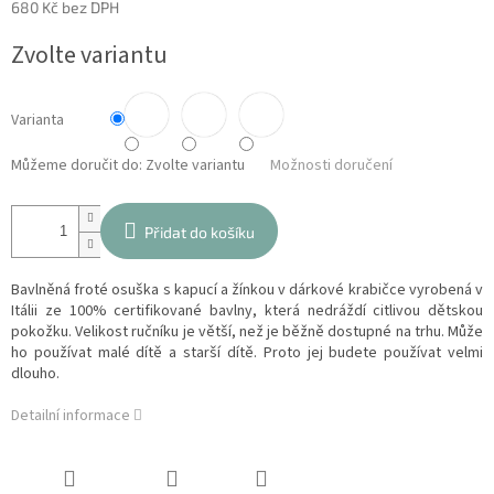
680 Kč bez DPH
Měrná
Zvolte variantu
cena:
Varianta
Můžeme doručit do:
Zvolte variantu
Možnosti doručení
Přidat do košíku
Bavlněná froté osuška s kapucí a žínkou v dárkové krabičce vyrobená v
Itálii ze 100% certifikované bavlny, která nedráždí citlivou dětskou
pokožku. Velikost ručníku je větší, než je běžně dostupné na trhu. Může
ho používat malé dítě a starší dítě. Proto jej budete používat velmi
dlouho.
Detailní informace