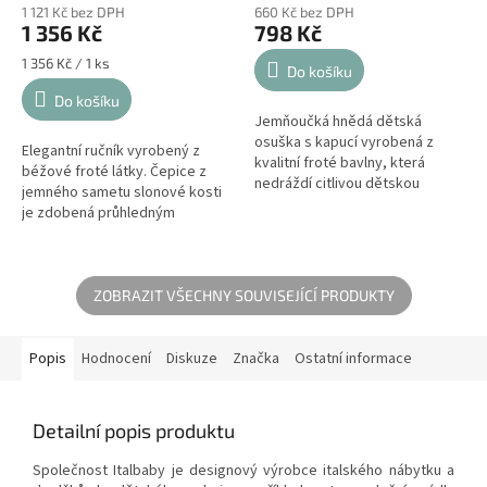
1 121 Kč bez DPH
660 Kč bez DPH
1 356 Kč
798 Kč
Měrná
1 356 Kč / 1 ks
Do košíku
cena:
Do košíku
Jemňoučká hnědá dětská
osuška s kapucí vyrobená z
Elegantní ručník vyrobený z
kvalitní froté bavlny, která
béžové froté látky. Čepice z
nedráždí citlivou dětskou
jemného sametu slonové kosti
pokožku. Může ho používat
je zdobená průhledným
malé dítě a starší dítě. Proto jej
volánem a výšivkou. Velikost
budete...
ručníku je větší, než je běžně
dostupné...
ZOBRAZIT VŠECHNY SOUVISEJÍCÍ PRODUKTY
Popis
Hodnocení
Diskuze
Značka
Ostatní informace
Detailní popis produktu
Společnost Italbaby je designový výrobce italského nábytku a