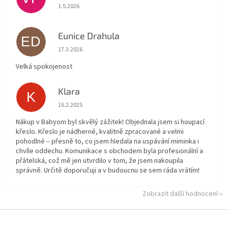
Hodnocení obchodu je 5 z 5 hvězdiček.
1.5.2026
Eunice Drahula
ED
Hodnocení obchodu je 5 z 5 hvězdiček.
17.3.2026
Velká spokojenost
Klara
K
Hodnocení obchodu je 5 z 5 hvězdiček.
16.2.2025
Nákup v Babyom byl skvělý zážitek! Objednala jsem si houpací
křeslo. Křeslo je nádherné, kvalitně zpracované a velmi
pohodlné – přesně to, co jsem hledala na uspávání miminka i
chvíle oddechu. Komunikace s obchodem byla profesionální a
přátelská, což mě jen utvrdilo v tom, že jsem nakoupila
správně. Určitě doporučuji a v budoucnu se sem ráda vrátím!
Zobrazit další hodnocení
Z
á