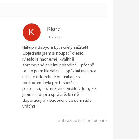
Klara
K
 5 z 5 hvězdiček.
Hodnocení obchodu je 5 z 5 hvězdiček.
16.2.2025
Nákup v Babyom byl skvělý zážitek!
Objednala jsem si houpací křeslo.
Křeslo je nádherné, kvalitně
zpracované a velmi pohodlné – přesně
to, co jsem hledala na uspávání miminka
i chvíle oddechu. Komunikace s
obchodem byla profesionální a
přátelská, což mě jen utvrdilo v tom, že
jsem nakoupila správně. Určitě
doporučuji a v budoucnu se sem ráda
vrátím!
Zobrazit další hodnocení