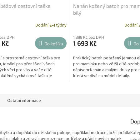
béžová cestovní taška
Nanán kožený batoh pro mam
bílý
Dodání 2-4 týdny
Dodání 2
 bez DPH
1 399 Kč bez DPH
 Kč
1 693 Kč
Do košíku
Do 
í a prostorná cestovní taška pro
Praktický batoh potažený jemnou e
 ideální pro přenášení všech
pro maminku nebo větší dítě ozdo
ch věcí pro vás a vaše dítě.
nápisem Nanán a malými druky pro 
plátěná vycházková taška je
která se dívá na módní detaily.
 zavěšení na...
Ostatní informace
Dop
ábytku a doplňků do dětského pokoje, například matrace, ložní prádla
Kate
slí na blaho a zdraví novorozence, potřeby a přání nových matek.