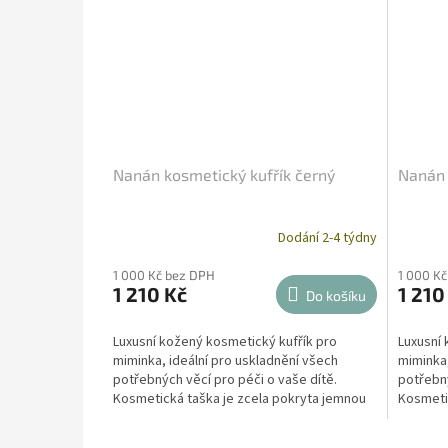
Nanán kosmetický kufřík černý
Nanán 
Dodání 2-4 týdny
1 000 Kč bez DPH
1 000 K
1 210 Kč
1 210
Do košíku
Luxusní kožený kosmetický kufřík pro
Luxusní 
miminka, ideální pro uskladnění všech
miminka,
potřebných věcí pro péči o vaše dítě.
potřebný
Kosmetická taška je zcela pokryta jemnou
Kosmeti
eko kůží s vnitřní...
eko kůží 