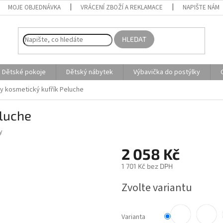
MOJE OBJEDNÁVKA
VRÁCENÍ ZBOŽÍ A REKLAMACE
NAPIŠTE NÁM
HLEDAT
Dětské pokoje
Dětský nábytek
Výbavička do postýlky
by kosmetický kufřík Peluche
eluche
y
2 058 Kč
1 701 Kč bez DPH
Měrná
Zvolte variantu
cena:
Varianta