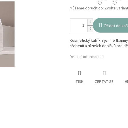
Můžeme doručit do:
Zvolte varian
Přidat do koš
Kosmetický kufřík z jemné tkaniny
hřebenů a různých doplňků pro dět
Detailní informace
TISK
ZEPTAT SE
H