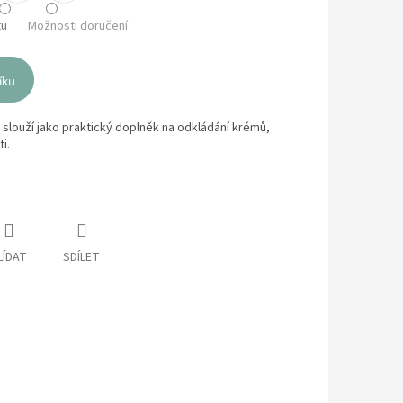
tu
Možnosti doručení
íku
 slouží jako praktický doplněk na odkládání krémů,
i.
LÍDAT
SDÍLET