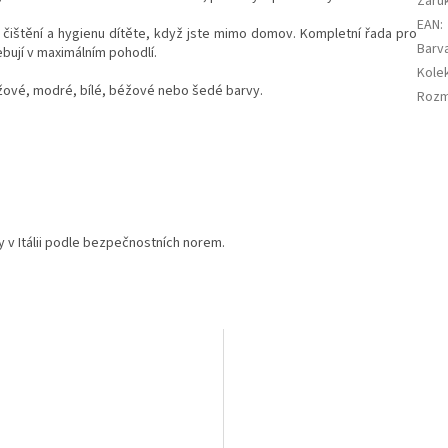
Záru
EAN
:
 čištění a hygienu dítěte, když jste mimo domov. Kompletní řada pro
Barv
ebují v maximálním pohodlí.
Kole
žové, modré, bílé, béžové nebo šedé barvy.
Roz
y v Itálii podle bezpečnostních norem.