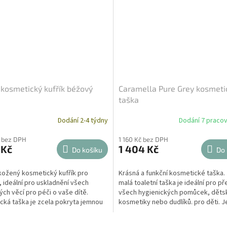
kosmetický kufřík béžový
Caramella Pure Grey kosmeti
taška
Dodání 2-4 týdny
Dodání 7 pracov
č bez DPH
1 160 Kč bez DPH
 Kč
1 404 Kč
Do košíku
Do 
kožený kosmetický kufřík pro
Krásná a funkční kosmetické taška.
 ideální pro uskladnění všech
malá toaletní taška je ideální pro p
ch věcí pro péči o vaše dítě.
všech hygienických pomůcek, děts
cká taška je zcela pokryta jemnou
kosmetiky nebo dudlíků. pro děti. J
s vnitřní...
vyrobena z...