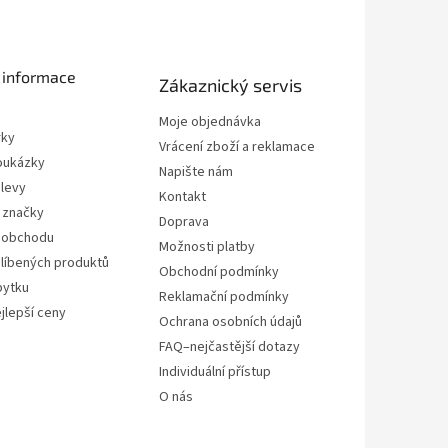
 informace
Zákaznický servis
Moje objednávka
rky
Vrácení zboží a reklamace
oukázky
Napište nám
slevy
Kontakt
 značky
Doprava
 obchodu
Možnosti platby
líbených produktů
Obchodní podmínky
bytku
Reklamační podmínky
jlepší ceny
Ochrana osobních údajů
FAQ–nejčastější dotazy
Individuální přístup
O nás