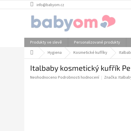
Přejít
info@babyom.cz
na
obsah
Produkty ve slevě
Personalizované produkty
Domů
Hygiena
Kosmetické kufříky
Italba
Italbaby kosmetický kufřík P
Průměrné
Neohodnoceno
Podrobnosti hodnocení
Značka:
Italbab
hodnocení
produktu
je
0,0
z
5
hvězdiček.