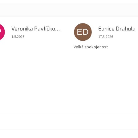
Veronika Pavlíčková
Eunice Drahula
P
ED
Hodnocení obchodu je 5 z 5 hvězdiček.
Hodnocení obchodu je
1.5.2026
17.3.2026
Velká spokojenost