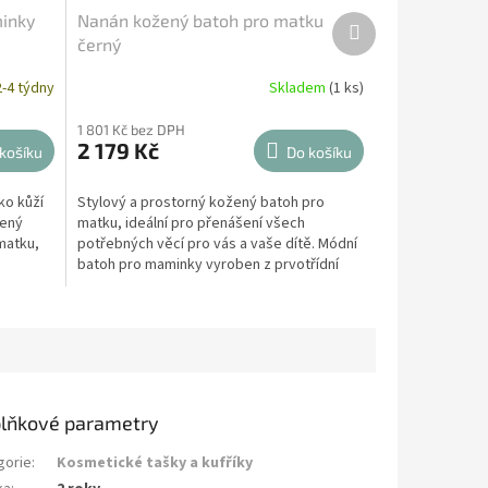
inky
Nanán kožený batoh pro matku
Další
produkt
černý
-4 týdny
Skladem
(1 ks)
1 801 Kč bez DPH
2 179 Kč
košíku
Do košíku
ko kůží
Stylový a prostorný kožený batoh pro
bený
matku, ideální pro přenášení všech
matku,
potřebných věcí pro vás a vaše dítě. Módní
batoh pro maminky vyroben z prvotřídní
eko kůže se spoustou...
lňkové parametry
gorie
:
Kosmetické tašky a kufříky