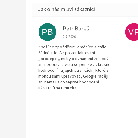
Petr Bureš
PB
V
Hodnocení obchodu je 1 z 5 hvězdiček.
2.7.2026
Zboží se zpožděním 2 měsíce a stále
žádné info. Až po kontaktování
,,prodejce,, mi bylo oznámení ze zboží
ani nedorazí a vrátí se peníze … krásné
hodnocení na jejich stránkách , které si
mohou sami upravovat , Google raději
ani nemají a co teprve hodnocení
uživatelů na Heureka.
Z