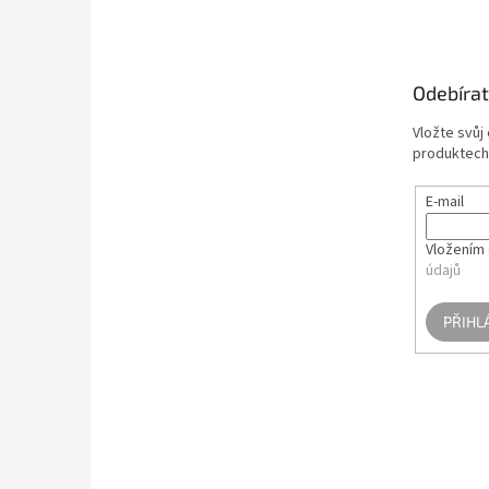
á
p
a
t
Odebírat
í
Vložte svůj
produktech
E-mail
Vložením 
údajů
PŘIHL