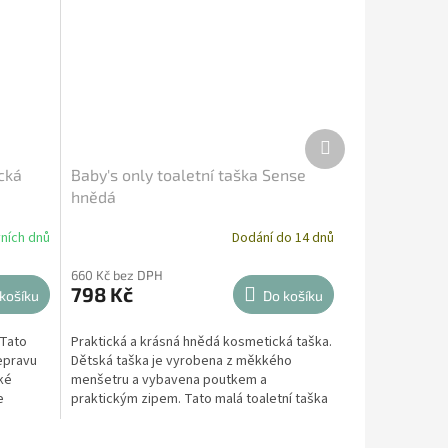
Další
produkt
cká
Baby's only toaletní taška Sense
hnědá
ních dnů
Dodání do 14 dnů
660 Kč bez DPH
798 Kč
košíku
Do košíku
 Tato
Praktická a krásná hnědá kosmetická taška.
řepravu
Dětská taška je vyrobena z měkkého
ké
menšetru a vybavena poutkem a
e
praktickým zipem. Tato malá toaletní taška
je ideální pro přepravu...