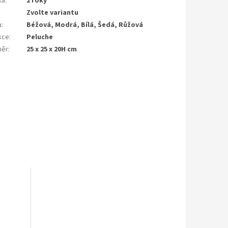
ka
:
2 roky
Zvolte variantu
a
:
Béžová, Modrá, Bílá, Šedá, Růžová
kce
:
Peluche
měr
:
25 x 25 x 20H cm