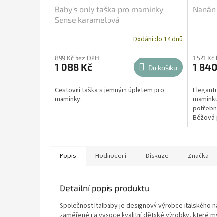
Baby's only taška pro maminky
Nanán 
Sense karamelová
Dodání do 14 dnů
899 Kč bez DPH
1 521 Kč
1 088 Kč
1 840
Do košíku
Cestovní taška s jemným úpletem pro
Elegantn
maminky.
maminku,
potřebný
Béžová 
vhodná k
Popis
Hodnocení
Diskuze
Značka
Detailní popis produktu
Společnost Italbaby je designový výrobce italského n
zaměřené na vysoce kvalitní dětské výrobky, které my