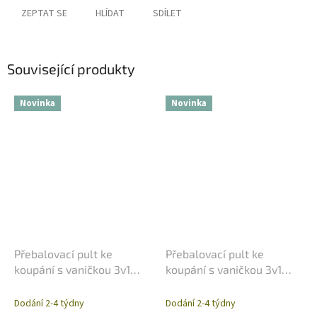
ZEPTAT SE
HLÍDAT
SDÍLET
Související produkty
Novinka
Novinka
Přebalovací pult ke
Přebalovací pult ke
koupání s vaničkou 3v1
koupání s vaničkou 3v1
Italbaby My Teddy
Italbaby Tirabaci
Dodání 2-4 týdny
Dodání 2-4 týdny