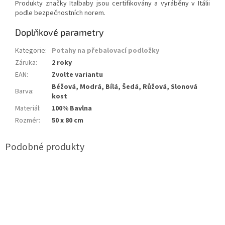
Produkty značky Italbaby jsou certifikovány a vyráběny v Itálii
podle bezpečnostních norem.
Doplňkové parametry
Kategorie
:
Potahy na přebalovací podložky
Záruka
:
2 roky
EAN
:
Zvolte variantu
Béžová, Modrá, Bílá, Šedá, Růžová, Slonová
Barva
:
kost
Materiál
:
100% Bavlna
Rozmér
:
50 x 80 cm