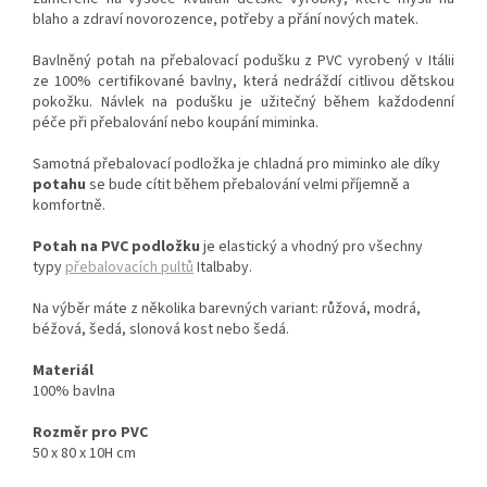
blaho a zdraví novorozence, potřeby a přání nových matek.
Bavlněný potah na přebalovací podušku z PVC vyrobený v Itálii
ze 100% certifikované bavlny, která nedráždí citlivou dětskou
pokožku. Návlek na podušku je užitečný během každodenní
péče při přebalování nebo koupání miminka.
Samotná přebalovací podložka je chladná pro miminko ale díky
potahu
se bude cítit během přebalování velmi příjemně a
komfortně.
Potah na PVC podložku
je elastický a vhodný pro všechny
typy
přebalovacích pultů
Italbaby.
Na výběr máte z několika barevných variant: růžová, modrá,
béžová, šedá, slonová kost nebo šedá.
Materiál
100% bavlna
Rozměr pro PVC
50 x 80 x 10H cm