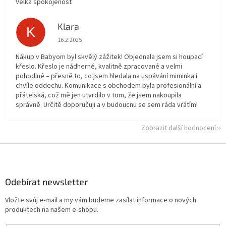
Velká spokojenost
Klara
K
Hodnocení obchodu je 5 z 5 hvězdiček.
16.2.2025
Nákup v Babyom byl skvělý zážitek! Objednala jsem si houpací
křeslo. Křeslo je nádherné, kvalitně zpracované a velmi
pohodlné – přesně to, co jsem hledala na uspávání miminka i
chvíle oddechu. Komunikace s obchodem byla profesionální a
přátelská, což mě jen utvrdilo v tom, že jsem nakoupila
správně. Určitě doporučuji a v budoucnu se sem ráda vrátím!
Zobrazit další hodnocení
Z
á
p
a
Odebírat newsletter
t
Vložte svůj e-mail a my vám budeme zasílat informace o nových
í
produktech na našem e-shopu.