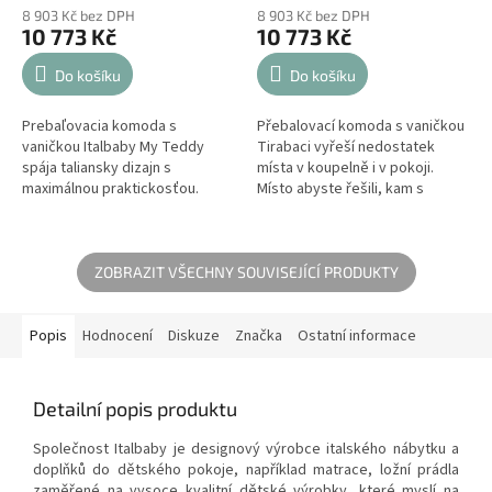
8 903 Kč bez DPH
8 903 Kč bez DPH
10 773 Kč
10 773 Kč
Do košíku
Do košíku
Prebaľovacia komoda s
Přebalovací komoda s vaničkou
vaničkou Italbaby My Teddy
Tirabaci vyřeší nedostatek
spája taliansky dizajn s
místa v koupelně i v pokoji.
maximálnou praktickosťou.
Místo abyste řešili, kam s
Vďaka kombinácii bielej a
vaničkou a kde miminko
jemného taupe odtieňa pôsobí
převlékat, máte všechno
moderne a útulne....
přehledně po ruce...
ZOBRAZIT VŠECHNY SOUVISEJÍCÍ PRODUKTY
Popis
Hodnocení
Diskuze
Značka
Ostatní informace
Detailní popis produktu
Společnost Italbaby je designový výrobce italského nábytku a
doplňků do dětského pokoje, například matrace, ložní prádla
zaměřené na vysoce kvalitní dětské výrobky, které myslí na