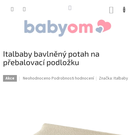
Přejít
na
NÁKUP
obsah
KOŠÍK
Italbaby bavlněný potah na
přebalovací podložku
Průměrné
Neohodnoceno
Podrobnosti hodnocení
Značka:
Italbaby
Akce
hodnocení
produktu
je
0,0
z
5
hvězdiček.