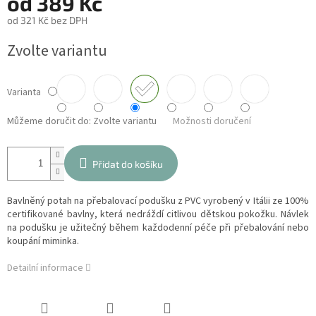
od
389 Kč
od
321 Kč
bez DPH
Měrná
Zvolte variantu
cena:
Varianta
Můžeme doručit do:
Zvolte variantu
Možnosti doručení
Přidat do košíku
Bavlněný potah na přebalovací podušku z PVC vyrobený v Itálii ze 100%
certifikované bavlny, která nedráždí citlivou dětskou pokožku. Návlek
na podušku je užitečný během každodenní péče při přebalování nebo
koupání miminka.
Detailní informace