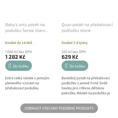
Baby's only potah na
Quax potah na přebalovací
podušku Sense staro
podložku stone
růžový
Dodání do 14 dnů
Dodání 3-4 týdny
1 060 Kč bez DPH
520 Kč bez DPH
1 282 Kč
629 Kč
Do košíku
Do košíku
Extra velký návlek s jemným
Bavlněný potah na přebalovací
pleteného vzorem na
podložku z jemné froté šedé
přebalovací podušku.
bavlny pro citlivou dětskou
pokožku. Návlek na podušku je
užitečný během každodenní
péče při přebalování nebo
koupání...
ZOBRAZIT VŠECHNY PODOBNÉ PRODUKTY