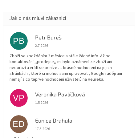
Petr Bureš
PB
Hodnocení obchodu je 1 z 5 hvězdiček.
2.7.2026
Zboží se zpožděním 2 měsíce a stále žádné info. Až po
kontaktování ,,prodejce,, mi bylo oznámení ze zboží ani
nedorazí a vrátí se peníze … krásné hodnocení na jejich
stránkách , které si mohou sami upravovat , Google raději ani
nemají a co teprve hodnocení uživatelů na Heureka.
Veronika Pavlíčková
VP
Hodnocení obchodu je 5 z 5 hvězdiček.
1.5.2026
Eunice Drahula
ED
Hodnocení obchodu je 5 z 5 hvězdiček.
17.3.2026