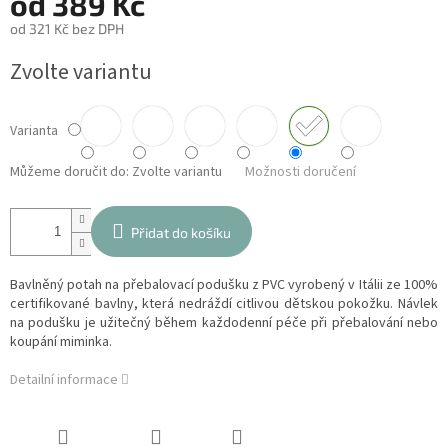
od
389 Kč
od
321 Kč
bez DPH
Měrná
Zvolte variantu
cena:
Varianta
Můžeme doručit do:
Zvolte variantu
Možnosti doručení
Přidat do košíku
Bavlněný potah na přebalovací podušku z PVC vyrobený v Itálii ze 100%
certifikované bavlny, která nedráždí citlivou dětskou pokožku. Návlek
na podušku je užitečný během každodenní péče při přebalování nebo
koupání miminka.
Detailní informace