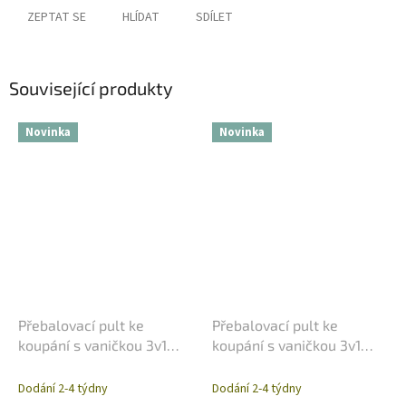
ZEPTAT SE
HLÍDAT
SDÍLET
Související produkty
Novinka
Novinka
Přebalovací pult ke
Přebalovací pult ke
koupání s vaničkou 3v1
koupání s vaničkou 3v1
Italbaby My Teddy
Italbaby Tirabaci
Dodání 2-4 týdny
Dodání 2-4 týdny