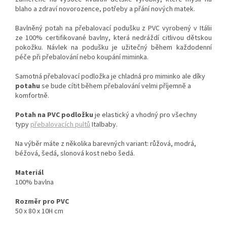
blaho a zdraví novorozence, potřeby a přání nových matek.
Bavlněný potah na přebalovací podušku z PVC vyrobený v Itálii
ze 100% certifikované bavlny, která nedráždí citlivou dětskou
pokožku. Návlek na podušku je užitečný během každodenní
péče při přebalování nebo koupání miminka.
Samotná přebalovací podložka je chladná pro miminko ale díky
potahu
se bude cítit během přebalování velmi příjemně a
komfortně.
Potah na PVC podložku
je elastický a vhodný pro všechny
typy
přebalovacích pultů
Italbaby.
Na výběr máte z několika barevných variant: růžová, modrá,
béžová, šedá, slonová kost nebo šedá.
Materiál
100% bavlna
Rozměr pro PVC
50 x 80 x 10H cm