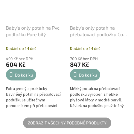
Baby's only potah na Pvc
Baby's only potah na
podložku Pure bílý
přebalovací podložku Cozy
modrý
Dodání do 14 dnů
Dodání do 14 dnů
499 Kč bez DPH
700 Kč bez DPH
604 Kč
847 Kč
Do košíku
Do košíku
Extra jemný a praktický
Měkký potah na přebalovací
bavlněný potah na přebalovací
podložku vyroben z hebké
podušku je užitečným
plyšové látky v modré barvě.
pomocníkem při přebalování
Návlek na podušku je užitečný
miminka.
během každodenní péče při
přebalování nebo koupání
miminka a...
ZOBRAZIT VŠECHNY PODOBNÉ PRODUKTY