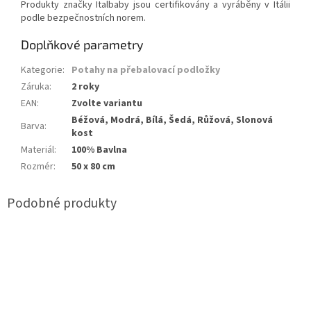
Produkty značky Italbaby jsou certifikovány a vyráběny v Itálii
podle bezpečnostních norem.
Doplňkové parametry
Kategorie
:
Potahy na přebalovací podložky
Záruka
:
2 roky
EAN
:
Zvolte variantu
Béžová, Modrá, Bílá, Šedá, Růžová, Slonová
Barva
:
kost
Materiál
:
100% Bavlna
Rozmér
:
50 x 80 cm