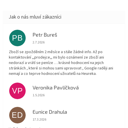
Petr Bureš
PB
Hodnocení obchodu je 1 z 5 hvězdiček.
2.7.2026
Zboží se zpožděním 2 měsíce a stále žádné info. Až po
kontaktování ,,prodejce,, mi bylo oznámení ze zboží ani
nedorazí a vrátí se peníze … krásné hodnocení na jejich
stránkách , které si mohou sami upravovat , Google raději ani
nemají a co teprve hodnocení uživatelů na Heureka.
Veronika Pavlíčková
VP
Hodnocení obchodu je 5 z 5 hvězdiček.
1.5.2026
Eunice Drahula
ED
Hodnocení obchodu je 5 z 5 hvězdiček.
17.3.2026