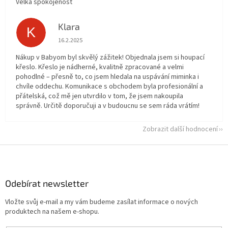
Velká spokojenost
Klara
K
Hodnocení obchodu je 5 z 5 hvězdiček.
16.2.2025
Nákup v Babyom byl skvělý zážitek! Objednala jsem si houpací
křeslo. Křeslo je nádherné, kvalitně zpracované a velmi
pohodlné – přesně to, co jsem hledala na uspávání miminka i
chvíle oddechu. Komunikace s obchodem byla profesionální a
přátelská, což mě jen utvrdilo v tom, že jsem nakoupila
správně. Určitě doporučuji a v budoucnu se sem ráda vrátím!
Zobrazit další hodnocení
Z
á
p
a
Odebírat newsletter
t
Vložte svůj e-mail a my vám budeme zasílat informace o nových
í
produktech na našem e-shopu.