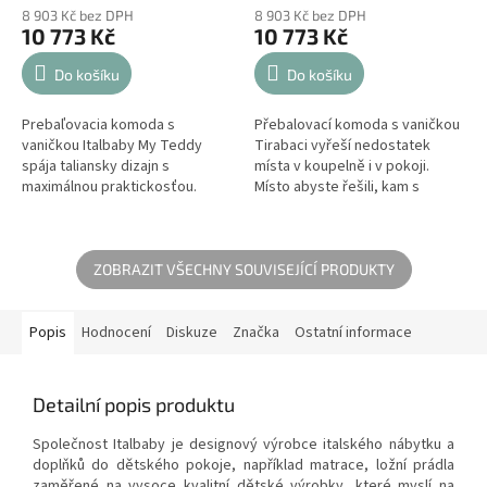
8 903 Kč bez DPH
8 903 Kč bez DPH
10 773 Kč
10 773 Kč
Do košíku
Do košíku
Prebaľovacia komoda s
Přebalovací komoda s vaničkou
vaničkou Italbaby My Teddy
Tirabaci vyřeší nedostatek
spája taliansky dizajn s
místa v koupelně i v pokoji.
maximálnou praktickosťou.
Místo abyste řešili, kam s
Vďaka kombinácii bielej a
vaničkou a kde miminko
jemného taupe odtieňa pôsobí
převlékat, máte všechno
moderne a útulne....
přehledně po ruce...
ZOBRAZIT VŠECHNY SOUVISEJÍCÍ PRODUKTY
Popis
Hodnocení
Diskuze
Značka
Ostatní informace
Detailní popis produktu
Společnost Italbaby je designový výrobce italského nábytku a
doplňků do dětského pokoje, například matrace, ložní prádla
zaměřené na vysoce kvalitní dětské výrobky, které myslí na