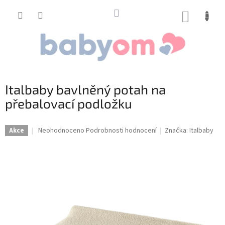
Přejít
na
NÁKUP
obsah
KOŠÍK
Italbaby bavlněný potah na
přebalovací podložku
Průměrné
Neohodnoceno
Podrobnosti hodnocení
Značka:
Italbaby
Akce
hodnocení
produktu
je
0,0
z
5
hvězdiček.