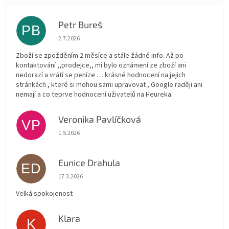
Petr Bureš
PB
Hodnocení obchodu je 1 z 5 hvězdiček.
2.7.2026
Zboží se zpožděním 2 měsíce a stále žádné info. Až po
kontaktování ,,prodejce,, mi bylo oznámení ze zboží ani
nedorazí a vrátí se peníze … krásné hodnocení na jejich
stránkách , které si mohou sami upravovat , Google raději ani
nemají a co teprve hodnocení uživatelů na Heureka.
Veronika Pavlíčková
VP
Hodnocení obchodu je 5 z 5 hvězdiček.
1.5.2026
Eunice Drahula
ED
Hodnocení obchodu je 5 z 5 hvězdiček.
17.3.2026
Velká spokojenost
Klara
K