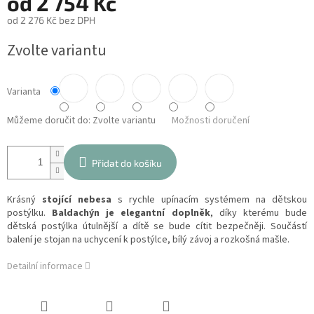
od
2 754 Kč
od
2 276 Kč
bez DPH
Měrná
Zvolte variantu
cena:
Varianta
Můžeme doručit do:
Zvolte variantu
Možnosti doručení
Přidat do košíku
Krásný
stojící nebesa
s rychle upínacím systémem na dětskou
postýlku.
Baldachýn je elegantní doplněk
, díky kterému bude
dětská postýlka útulnější a dítě se bude cítit bezpečněji. Součástí
balení je stojan na uchycení k postýlce, bílý závoj a rozkošná mašle.
Detailní informace