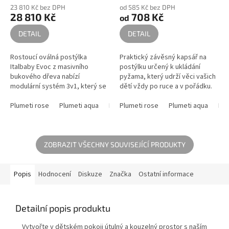
23 810 Kč bez DPH
od 585 Kč bez DPH
28 810 Kč
708 Kč
od
DETAIL
DETAIL
Rostoucí oválná postýlka
Praktický závěsný kapsář na
Italbaby Evoc z masivního
postýlku určený k ukládání
bukového dřeva nabízí
pyžama, který udrží věci vašich
modulární systém 3v1, který se
dětí vždy po ruce a v pořádku.
přizpůsobuje růstu dítěte od
Závěsný organizér z mušelínové
kolébky přes postýlku až po
Plumeti rose
Plumeti aqua
Plumeti burro
bavlny z kolekce Plumeti,...
Plumeti rose
Plumeti sabbia
Plumeti aqua
Plu
stylová...
ZOBRAZIT VŠECHNY SOUVISEJÍCÍ PRODUKTY
Popis
Hodnocení
Diskuze
Značka
Ostatní informace
Detailní popis produktu
Vytvořte v dětském pokoji útulný a kouzelný prostor s naším