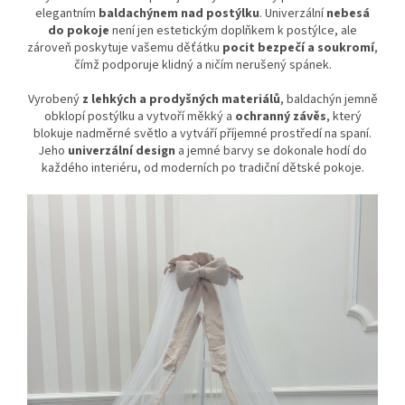
elegantním
baldachýnem nad postýlku
. Univerzální
nebesá
do pokoje
není jen estetickým doplňkem k postýlce, ale
zároveň poskytuje vašemu děťátku
pocit bezpečí a soukromí
,
čímž podporuje klidný a ničím nerušený spánek.
Vyrobený
z lehkých a prodyšných materiálů
, baldachýn jemně
obklopí postýlku a vytvoří měkký a
ochranný závěs
, který
blokuje nadměrné světlo a vytváří příjemné prostředí na spaní.
Jeho
univerzální design
a jemné barvy se dokonale hodí do
každého interiéru, od moderních po tradiční dětské pokoje.