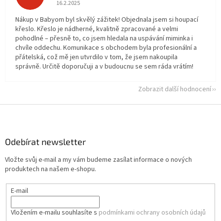
Hodnocení obchodu je 5 z 5 hvězdiček.
16.2.2025
Nákup v Babyom byl skvělý zážitek! Objednala jsem si houpací
křeslo. Křeslo je nádherné, kvalitně zpracované a velmi
pohodlné – přesně to, co jsem hledala na uspávání miminka i
chvíle oddechu. Komunikace s obchodem byla profesionální a
přátelská, což mě jen utvrdilo v tom, že jsem nakoupila
správně. Určitě doporučuji a v budoucnu se sem ráda vrátím!
Zobrazit další hodnocení
Z
á
p
a
Odebírat newsletter
t
Vložte svůj e-mail a my vám budeme zasílat informace o nových
í
produktech na našem e-shopu.
E-mail
Vložením e-mailu souhlasíte s
podmínkami ochrany osobních údajů