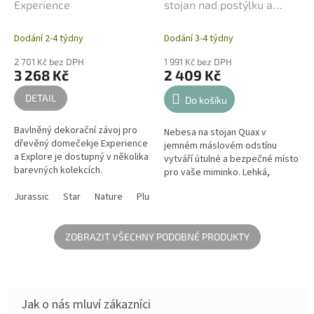
Experience
stojan nad postýlku a
kolébku - Máslové
Dodání 2-4 týdny
Dodání 3-4 týdny
2 701 Kč bez DPH
1 991 Kč bez DPH
3 268 Kč
2 409 Kč
DETAIL
Do košíku
Bavlněný dekorační závoj pro
Nebesa na stojan Quax v
dřevěný domečekje Experience
jemném máslovém odstínu
a Explore je dostupný v několika
vytváří útulné a bezpečné místo
barevných kolekcích.
pro vaše miminko. Lehká,
průsvitná látka zjemní vzhled
Jurassic
Star
Nature
Plumeti rose
Plumeti aqua
Plumeti b
dětského pokoje a dodá mu
něžnou eleganci....
ZOBRAZIT VŠECHNY PODOBNÉ PRODUKTY