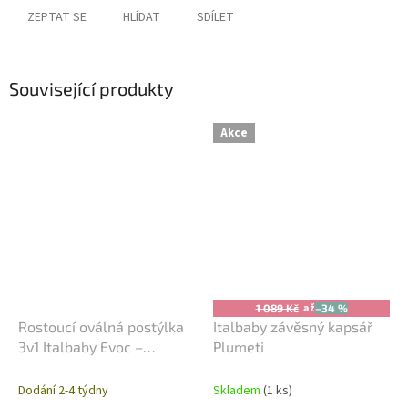
ZEPTAT SE
HLÍDAT
SDÍLET
Související produkty
Akce
až
1 089 Kč
–34 %
Rostoucí oválná postýlka
Italbaby závěsný kapsář
3v1 Italbaby Evoc –
Plumeti
Kompletní set (Bílá)
Dodání 2-4 týdny
Skladem
(1 ks)