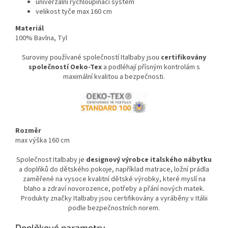
univerzální rychloupínací systém
velikost tyče max 160 cm
Materiál
100% Bavlna, Tyl
Suroviny používané společností Italbaby jsou
certifikovány
společností Oeko-Tex
a podléhají přísným kontrolám s
maximální kvalitou a bezpečnosti.
Rozměr
max výška 160 cm
Společnost Italbaby je
designový výrobce italského nábytku
a doplňků do dětského pokoje, například matrace, ložní prádla
zaměřené na vysoce kvalitní dětské výrobky, které myslí na
blaho a zdraví novorozence, potřeby a přání nových matek.
Produkty značky Italbaby jsou certifikovány a vyráběny v Itálii
podle bezpečnostních norem.
Doplňkové parametry