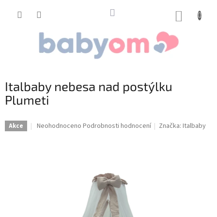
Přejít
na
NÁKUP
obsah
KOŠÍK
Italbaby nebesa nad postýlku
Plumeti
Průměrné
Neohodnoceno
Podrobnosti hodnocení
Značka:
Italbaby
Akce
hodnocení
produktu
je
0,0
z
5
hvězdiček.