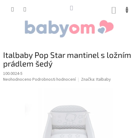
Přejít
na
NÁKUP
obsah
KOŠÍK
Italbaby Pop Star mantinel s ložním
prádlem šedý
100.0024-5
Průměrné
Neohodnoceno
Podrobnosti hodnocení
Značka:
Italbaby
hodnocení
produktu
je
0,0
z
5
hvězdiček.