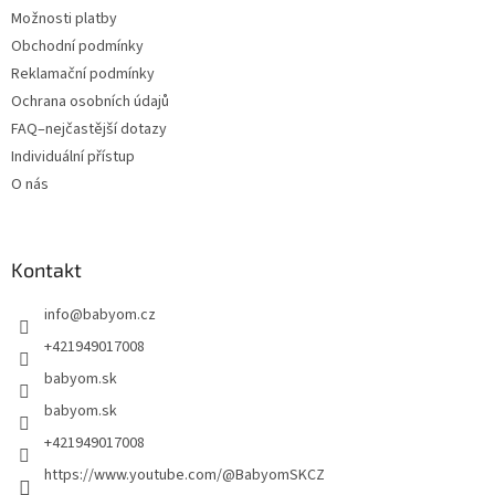
Možnosti platby
Obchodní podmínky
Reklamační podmínky
Ochrana osobních údajů
FAQ–nejčastější dotazy
Individuální přístup
O nás
Kontakt
info
@
babyom.cz
+421949017008
babyom.sk
babyom.sk
+421949017008
https://www.youtube.com/@BabyomSKCZ