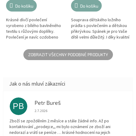
Do košíku
Do košíku
Krásné dívčí povlečení
Souprava dětského ložního
vyrobeno z bílého bavlněného
prádla s povlečením a dětskou
textilu s růžovými doplňky.
přikrývkou. Spánek je pro Vaše
Povlečení je navíc ozdobeno
dítě velmi důležitý. I díky kvalitní
elegantním logem a rozkošným
ložním prádle, můžete Vašemu
řasením. Krásné dětské
miminku zajistit ten...
povlečení jsou...
ZOBRAZIT VŠECHNY PODOBNÉ PRODUKTY
Petr Bureš
PB
Hodnocení obchodu je 1 z 5 hvězdiček.
2.7.2026
Zboží se zpožděním 2 měsíce a stále žádné info. Až po
kontaktování ,,prodejce,, mi bylo oznámení ze zboží ani
nedorazí a vrátí se peníze … krásné hodnocení na jejich