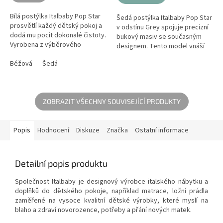
Bílá postýlka Italbaby Pop Star
Šedá postýlka Italbaby Pop Star
prosvětlí každý dětský pokoj a
v odstínu Grey spojuje precizní
dodá mu pocit dokonalé čistoty.
bukový masiv se současným
Vyrobena z výběrového
designem. Tento model vnáší
bukového masivu, zaručuje
do dětského pokoje čisté linie a
stabilitu a bezpečí po dlouhá...
Béžová
Šedá
maximální stabilitu...
ZOBRAZIT VŠECHNY SOUVISEJÍCÍ PRODUKTY
Popis
Hodnocení
Diskuze
Značka
Ostatní informace
Detailní popis produktu
Společnost Italbaby je designový výrobce italského nábytku a
doplňků do dětského pokoje, například matrace, ložní prádla
zaměřené na vysoce kvalitní dětské výrobky, které myslí na
blaho a zdraví novorozence, potřeby a přání nových matek.