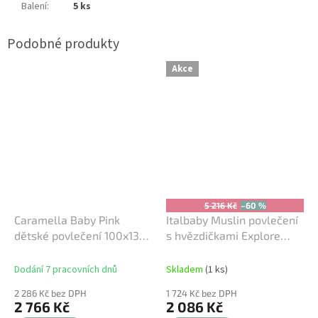
Balení
:
5 ks
Akce
5 216 Kč
–60 %
Caramella Baby Pink
Italbaby Muslin povlečení
dětské povlečení 100x135
s hvězdičkami Explore
růžové
mentolové
Dodání 7 pracovních dnů
Skladem
(1 ks)
2 286 Kč bez DPH
1 724 Kč bez DPH
2 766 Kč
2 086 Kč