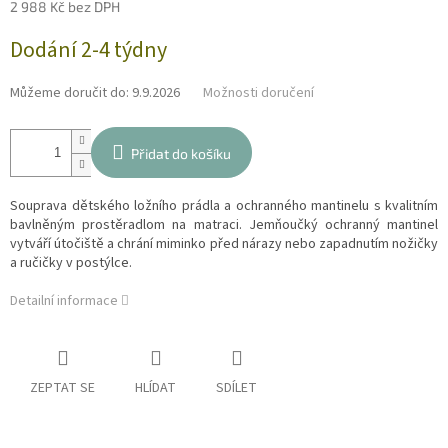
2 988 Kč bez DPH
Měrná
Dodání 2-4 týdny
cena:
Můžeme doručit do:
9.9.2026
Možnosti doručení
Přidat do košíku
Souprava dětského ložního prádla a ochranného mantinelu s kvalitním
bavlněným prostěradlom na matraci. Jemňoučký ochranný mantinel
vytváří útočiště a chrání miminko před nárazy nebo zapadnutím nožičky
a ručičky v postýlce.
Detailní informace
ZEPTAT SE
HLÍDAT
SDÍLET