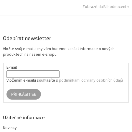
Zobrazit další hodnocení
Z
á
p
a
Odebírat newsletter
t
Vložte svůj e-mail a my vám budeme zasílat informace o nových
í
produktech na našem e-shopu.
E-mail
Vložením e-mailu souhlasíte s
podmínkami ochrany osobních údajů
PŘIHLÁSIT SE
Užitečné informace
Novinky