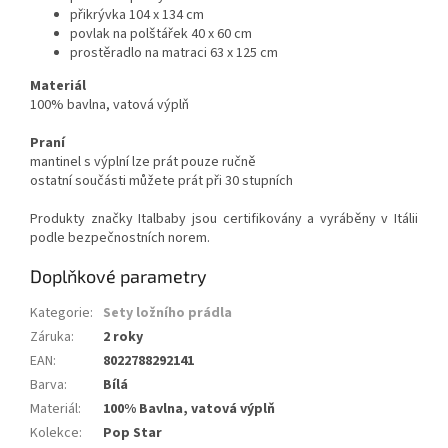
přikrývka 104 x 134 cm
povlak na polštářek 40 x 60 cm
prostěradlo na matraci 63 x 125 cm
Materiál
100% bavlna, vatová výplň
Praní
mantinel s výplní lze prát pouze ručně
ostatní součásti můžete prát při 30 stupních
Produkty značky Italbaby jsou certifikovány a vyráběny v Itálii
podle bezpečnostních norem.
Doplňkové parametry
Kategorie
:
Sety ložního prádla
Záruka
:
2 roky
EAN
:
8022788292141
Barva
:
Bílá
Materiál
:
100% Bavlna, vatová výplň
Kolekce
:
Pop Star