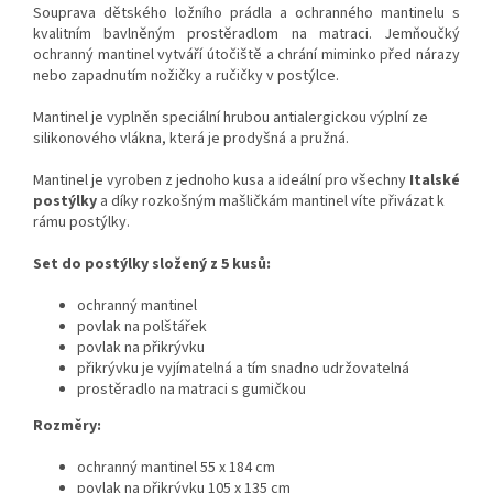
Souprava dětského ložního prádla a ochranného mantinelu s
kvalitním bavlněným prostěradlom na matraci. Jemňoučký
ochranný mantinel vytváří útočiště a chrání miminko před nárazy
nebo zapadnutím nožičky a ručičky v postýlce.
Mantinel je vyplněn speciální hrubou antialergickou výplní ze
silikonového vlákna, která je prodyšná a pružná.
Mantinel je vyroben z jednoho kusa a ideální pro všechny
Italské
postýlky
a díky rozkošným mašličkám mantinel víte přivázat k
rámu postýlky.
Set do postýlky složený z 5 kusů:
ochranný mantinel
povlak na polštářek
povlak na přikrývku
přikrývku je vyjímatelná a tím snadno udržovatelná
prostěradlo na matraci s gumičkou
Rozměry:
ochranný mantinel 55 x 184 cm
povlak na přikrývku 105 x 135 cm