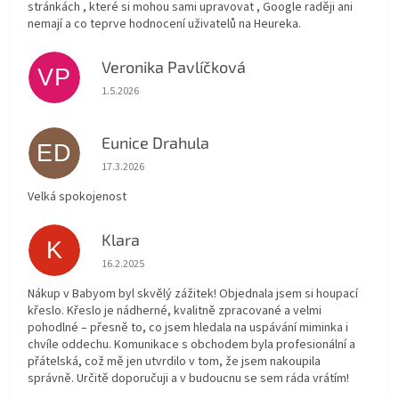
stránkách , které si mohou sami upravovat , Google raději ani
nemají a co teprve hodnocení uživatelů na Heureka.
Veronika Pavlíčková
VP
Hodnocení obchodu je 5 z 5 hvězdiček.
1.5.2026
Eunice Drahula
ED
Hodnocení obchodu je 5 z 5 hvězdiček.
17.3.2026
Velká spokojenost
Klara
K
Hodnocení obchodu je 5 z 5 hvězdiček.
16.2.2025
Nákup v Babyom byl skvělý zážitek! Objednala jsem si houpací
křeslo. Křeslo je nádherné, kvalitně zpracované a velmi
pohodlné – přesně to, co jsem hledala na uspávání miminka i
chvíle oddechu. Komunikace s obchodem byla profesionální a
přátelská, což mě jen utvrdilo v tom, že jsem nakoupila
správně. Určitě doporučuji a v budoucnu se sem ráda vrátím!