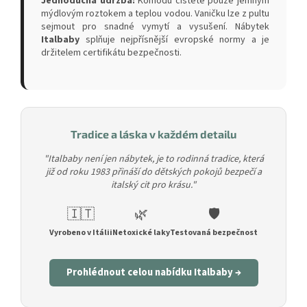
Jednoduchá údržba:
Komodu čistěte pouze jemným
mýdlovým roztokem a teplou vodou. Vaničku lze z pultu
sejmout pro snadné vymytí a vysušení. Nábytek
Italbaby
splňuje nejpřísnější evropské normy a je
držitelem certifikátu bezpečnosti.
Tradice a láska v každém detailu
"Italbaby není jen nábytek, je to rodinná tradice, která
již od roku 1983 přináší do dětských pokojů bezpečí a
italský cit pro krásu."
🇮🇹
🌿
🛡️
Vyrobeno v Itálii
Netoxické laky
Testovaná bezpečnost
Prohlédnout celou nabídku Italbaby →