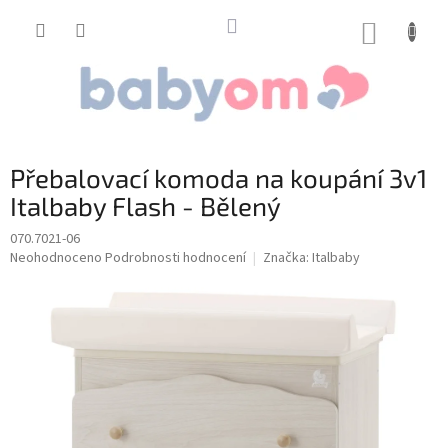
Přejít
na
NÁKUP
obsah
KOŠÍK
Přebalovací komoda na koupání 3v1
Italbaby Flash - Bělený
070.7021-06
Průměrné
Neohodnoceno
Podrobnosti hodnocení
Značka:
Italbaby
hodnocení
produktu
je
0,0
z
5
hvězdiček.