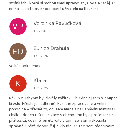
stránkách , které si mohou sami upravovat , Google raději ani
nemají a co teprve hodnocení uživatelů na Heureka.
Veronika Pavlíčková
VP
Hodnocení obchodu je 5 z 5 hvězdiček.
1.5.2026
Eunice Drahula
ED
Hodnocení obchodu je 5 z 5 hvězdiček.
17.3.2026
Velká spokojenost
Klara
K
Hodnocení obchodu je 5 z 5 hvězdiček.
16.2.2025
Nákup v Babyom byl skvělý zážitek! Objednala jsem si houpací
křeslo. Křeslo je nádherné, kvalitně zpracované a velmi
pohodlné – přesně to, co jsem hledala na uspávání miminka i
chvíle oddechu. Komunikace s obchodem byla profesionální a
přátelská, což mě jen utvrdilo v tom, že jsem nakoupila
správně. Určitě doporučuji a v budoucnu se sem ráda vrátím!