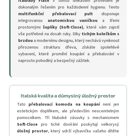
Italbaby Flash
v tomto unikátním provedení je
dokonalým řešením pro každodenní hygienu. Tento
multifunkční přebalovací pult
disponuje
integrovanou
anatomickou vaničkou
a třemi
prostornými
šuplíky (Soft-Close)
, které vám zajistí
vše potřebné na dosah ruky. Díky
tichým kolečkům s
brzdou
a modernímu designu, který nechává vyniknout
přirozenou strukturu dřeva, získáte spolehlivé
vybavení, které promění koupání a přebalování v
naprosto pohodlný a bezpečný zážitek.
Italská kvalita a důmyslný úložný prostor
Tato
přebalovací komoda na koupání
není jen
estetickým doplňkem, ale především neocenitelným
pomocníkem. Tři hluboké zásuvky s mechanismem
Soft-Close
pro tiché dovírání poskytují velkorysý
úložný prostor
, který udrží výbavičku vašeho dítěte