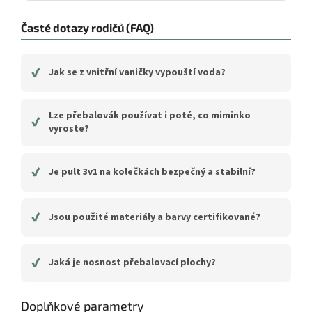
Časté dotazy rodičů (FAQ)
✔
Jak se z vnitřní vaničky vypouští voda?
Lze přebalovák používat i poté, co miminko
✔
vyroste?
✔
Je pult 3v1 na kolečkách bezpečný a stabilní?
✔
Jsou použité materiály a barvy certifikované?
✔
Jaká je nosnost přebalovací plochy?
Doplňkové parametry