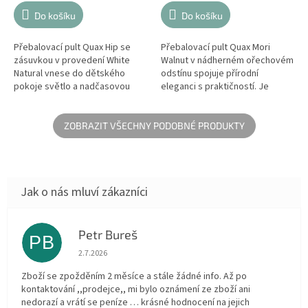
Do košíku
Do košíku
Přebalovací pult Quax Hip se
Přebalovací pult Quax Mori
zásuvkou v provedení White
Walnut v nádherném ořechovém
Natural vnese do dětského
odstínu spojuje přírodní
pokoje světlo a nadčasovou
eleganci s praktičností. Je
čistotu. Spojení bílého matného
vyroben z bukového dřeva a
laku a masivního buku vytváří...
vybaven kolečky s brzdou, což
umožňuje...
ZOBRAZIT VŠECHNY PODOBNÉ PRODUKTY
Petr Bureš
PB
Hodnocení obchodu je 1 z 5 hvězdiček.
2.7.2026
Zboží se zpožděním 2 měsíce a stále žádné info. Až po
kontaktování ,,prodejce,, mi bylo oznámení ze zboží ani
nedorazí a vrátí se peníze … krásné hodnocení na jejich