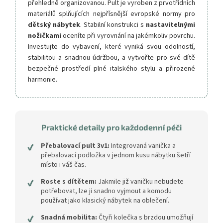
přehledně organizovanou. Pult je vyroben z prvotřídních
materiálů splňujících nejpřísnější evropské normy pro
dětský nábytek
. Stabilní konstrukci s
nastavitelnými
nožičkami
oceníte při vyrovnání na jakémkoliv povrchu.
Investujte do vybavení, které vyniká svou odolností,
stabilitou a snadnou údržbou, a vytvořte pro své dítě
bezpečné prostředí plné italského stylu a přirozené
harmonie.
Praktické detaily pro každodenní péči
✔
Přebalovací pult 3v1:
Integrovaná vanička a
přebalovací podložka v jednom kusu nábytku šetří
místo i váš čas.
✔
Roste s dítětem:
Jakmile již vaničku nebudete
potřebovat, lze ji snadno vyjmout a komodu
používat jako klasický nábytek na oblečení.
✔
Snadná mobilita:
Čtyři kolečka s brzdou umožňují