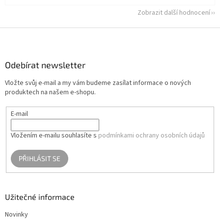
Zobrazit další hodnocení
Z
á
p
a
Odebírat newsletter
t
Vložte svůj e-mail a my vám budeme zasílat informace o nových
í
produktech na našem e-shopu.
E-mail
Vložením e-mailu souhlasíte s
podmínkami ochrany osobních údajů
PŘIHLÁSIT SE
Užitečné informace
Novinky