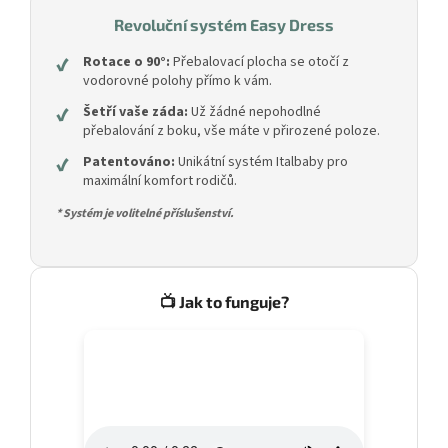
Revoluční systém Easy Dress
✔
Rotace o 90°:
Přebalovací plocha se otočí z
vodorovné polohy přímo k vám.
✔
Šetří vaše záda:
Už žádné nepohodlné
přebalování z boku, vše máte v přirozené poloze.
✔
Patentováno:
Unikátní systém Italbaby pro
maximální komfort rodičů.
* Systém je volitelné příslušenství.
📺 Jak to funguje?