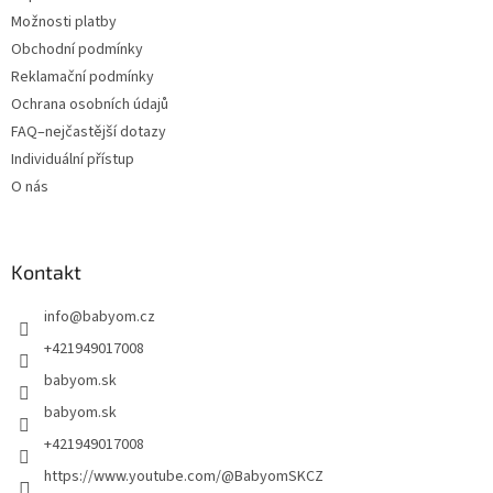
Možnosti platby
Obchodní podmínky
Reklamační podmínky
Ochrana osobních údajů
FAQ–nejčastější dotazy
Individuální přístup
O nás
Kontakt
info
@
babyom.cz
+421949017008
babyom.sk
babyom.sk
+421949017008
https://www.youtube.com/@BabyomSKCZ