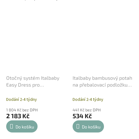
Otočný systém Italbaby
Italbaby bambusový potah
Easy Dress pro
na přebalovací podložku
přebalovací pulty
bílý
Dodání 2-4 týdny
Dodání 2-4 týdny
1 804 Kč bez DPH
441 Kč bez DPH
2 183 Kč
534 Kč
Do košíku
Do košíku