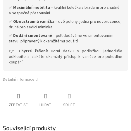
✅
Maximální mobilita
– kvalitní kolečka s brzdami pro snadné
a bezpečné přesouvání
✅
Oboustranná vanička
– dvě polohy: jedna pro novorozence,
druhá pro sedící miminka
✅
Dodání smontované
– pult dodáváme ve smontovaném
stavu, připravený k okamžitému použití
👉
Chytré řešení:
Horní desku s podložkou jednoduše
odklopíte a získáte okamžitý přístup k vaničce pro pohodlné
koupání.
Detailní informace
ZEPTAT SE
HLÍDAT
SDÍLET
Související produkty