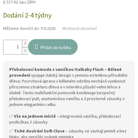
6 517 Kč bez DPH
Měrná
Dodání 2-4 týdny
cena:
Můžeme doručit do:
9.9.2026
Možnosti doručení
Přidat do košíku
Přebalovací komoda s vaničkou Italbaby Flash – Bělené
provedení
spojuje italský design s jemnou estetikou přírodního
dřeva. Povrchová úprava v běleném odstínu nechává vyniknout
přirozenou strukturu dřeva a v interiéru působí velmi lehce a
útulně. Tento multifunkční pomocník kombinuje bezpečný
přebalovací pult, anatomickou vaničku a 3 prostorné zásuvky v
jednom elegantním celku.
✅
Vše na jednom místě
– integrovaná vanička, přebalovací
podložkaa 3 zásuvky
✅
Tiché dovírání Soft-Close
– zásuvky se zavírají jemně a bez
hluku, aby nerušily spánek miminka