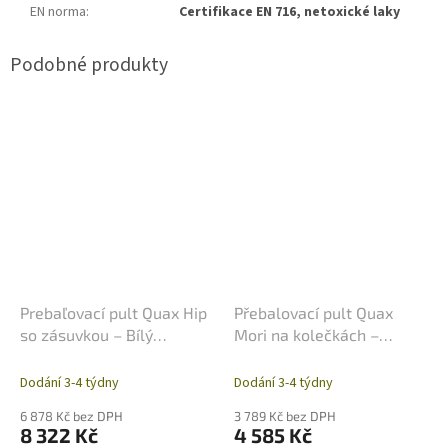
EN norma
:
Certifikace EN 716, netoxické laky
Prebaľovací pult Quax Hip
Přebalovací pult Quax
so zásuvkou – Bílý
Mori na kolečkách –
(Masivní buk)
Walnut (Oříšková)
Dodání 3-4 týdny
Dodání 3-4 týdny
6 878 Kč bez DPH
3 789 Kč bez DPH
8 322 Kč
4 585 Kč