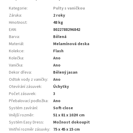
Kategorie
:
Pulty s vaničkou
Záruka
:
2 roky
Hmotnost
:
48 kg
EAN
:
8022788296842
Barva
:
Bělená
Materiál
:
Melamínová deska
Kolekce
:
Flash
Kolečka
:
Ano
Vanička
:
Ano
Dekor dřeva
:
Bělený jasan
Odtok vody z vaničky
:
Ano
Otevírání zásuvek
:
Úchytky
Počet zásuvek
:
3
Přebalovací podložka
:
Ano
Systém zavírání
:
Soft-close
Vnější rozměr
:
51 x 81 x 102H cm
Systém Easy Dress
:
Možnost dokoupit
Vnitřní rozměr zásuvky
:
75 x 45 x 15 cm