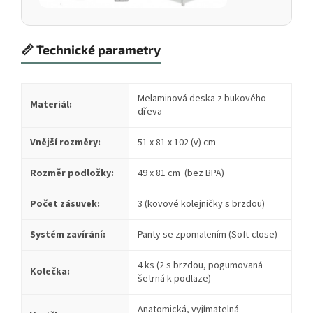
📏 Technické parametry
Melaminová deska z bukového
Materiál:
dřeva
Vnější rozměry:
51 x 81 x 102 (v) cm
Rozměr podložky:
49 x 81 cm (bez BPA)
Počet zásuvek:
3 (kovové kolejničky s brzdou)
Systém zavírání:
Panty se zpomalením (Soft-close)
4 ks (2 s brzdou, pogumovaná
Kolečka:
šetrná k podlaze)
Anatomická, vyjímatelná