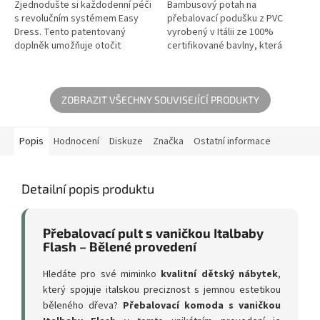
Zjednodušte si každodenní péči
Bambusový potah na
s revolučním systémem Easy
přebalovací podušku z PVC
Dress. Tento patentovaný
vyrobený v Itálii ze 100%
doplněk umožňuje otočit
certifikované bavlny, která
přebalovací plochu o 90° přímo
nedráždí citlivou dětskou
k vám, takže miminko
pokožku. Návlek na podušku je
přebalujete čelem...
užitečný...
ZOBRAZIT VŠECHNY SOUVISEJÍCÍ PRODUKTY
Popis
Hodnocení
Diskuze
Značka
Ostatní informace
Detailní popis produktu
Přebalovací pult s vaničkou Italbaby
Flash – Bělené provedení
Hledáte pro své miminko
kvalitní dětský nábytek
,
který spojuje italskou preciznost s jemnou estetikou
běleného dřeva?
Přebalovací komoda s vaničkou