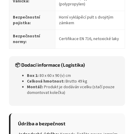
Vanička:
(polypropylen)
Bezpečnostní
Horní vyklápěcí pult s dvojitým
pojistka:
zámkem
Bezpečnostní
Certifikace EN 716, netoxické laky
normy:
📦 Dodací informace (Logistika)
Box 1:
80 x 60 x 90 (v) cm
Celková hmotnost:
Brutto 49 kg
Montáž:
Produkt je dodáván vcelku (stačí pouze
domontovat kolečka)
Údržba a bezpečnost