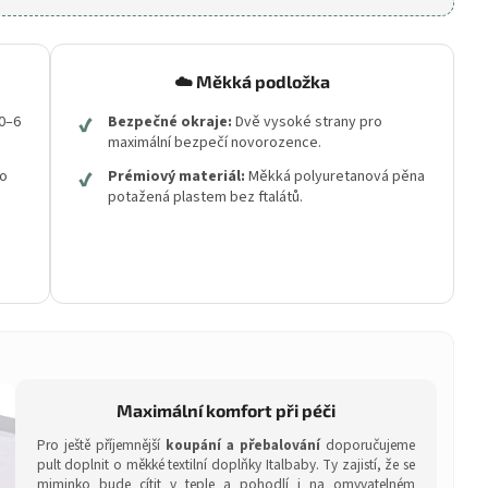
☁️ Měkká podložka
0–6
✔
Bezpečné okraje:
Dvě vysoké strany pro
maximální bezpečí novorozence.
lo
✔
Prémiový materiál:
Měkká polyuretanová pěna
potažená plastem bez ftalátů.
Maximální komfort při péči
Pro ještě příjemnější
koupání a přebalování
doporučujeme
pult doplnit o měkké textilní doplňky Italbaby. Ty zajistí, že se
miminko bude cítit v teple a pohodlí i na omyvatelném