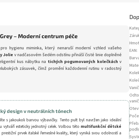
Dop
Kate
 Grey – Moderní centrum péče
Záru
Hmot
pro hygienu miminka, který nenaruší moderní vzhled vašeho
EAN
:
y Jolie
v nadčasovém šedém odstínu přináší čisté linie doplněné
Barv
teligentní kus nábytku na
tichých pogumovaných kolečkách
v
Mater
hlubokých zásuvek, čímž promění každodenní rutinu v radostný
Kole
Kole
Vani
Odto
vani
Otev
ský design v neutrálních tónech
Poče
e s jakoukoli barvou výbavičky. Tento pult byl navržen jako ideální
Přeb
ou vytváří esteticky jednotný celek. Volbou této
multifunkční dětské
podl
 prestižní prvek italské řemeslné kvality, který vyniká svou odolností a
Syst