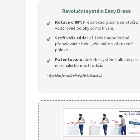
Revoluční systém Easy Dress
✔
Rotace o 90°:
Přebalovací plocha se otočí z
vodorovné polohy přímo k vám.
✔
Šetří vaše záda:
Už žádné nepohodlné
přebalování z boku, vše máte v přirozené
poloze.
✔
Patentováno:
Unikátní systém Italbaby pro
maximální komfort rodičů.
* Systém je volitelné příslušenství.