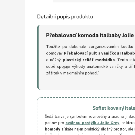
Detailní popis produktu
Přebalovací komoda Italbaby Jolie
Toužíte po dokonale zorganizovaném koutku 
domova?
Přebalovací pult s vaničkou Italbab
o něžný
plastický reliéf medvídka
. Tento in
sobě spojuje výhody anatomické vaničky a tří 
zážitek v maximálním pohodlí.
Sofistikovaný ital
Šedá barva je symbolem rovnováhy a snadno ji sladít
partner pro
oválnou postýlku Jolie Grey
, se kter
komody
získáte nejen praktický úložný prostor, ale i