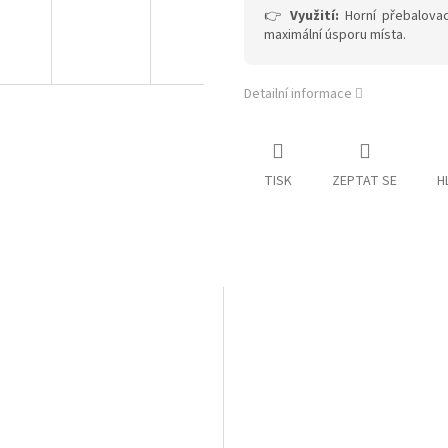
👉
Využití:
Horní přebalovac
maximální úsporu místa.
Detailní informace
TISK
ZEPTAT SE
H