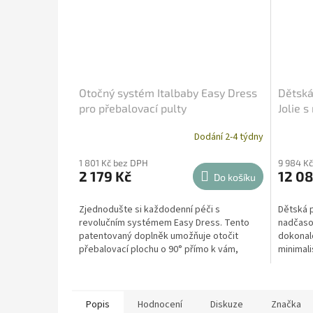
Otočný systém Italbaby Easy Dress
Dětská
pro přebalovací pulty
Jolie 
Dodání 2-4 týdny
1 801 Kč bez DPH
9 984 K
2 179 Kč
12 08
Do košíku
Zjednodušte si každodenní péči s
Dětská p
revolučním systémem Easy Dress. Tento
nadčaso
patentovaný doplněk umožňuje otočit
dokonal
přebalovací plochu o 90° přímo k vám,
minimali
takže miminko přebalujete čelem...
vyroben
Popis
Hodnocení
Diskuze
Značka