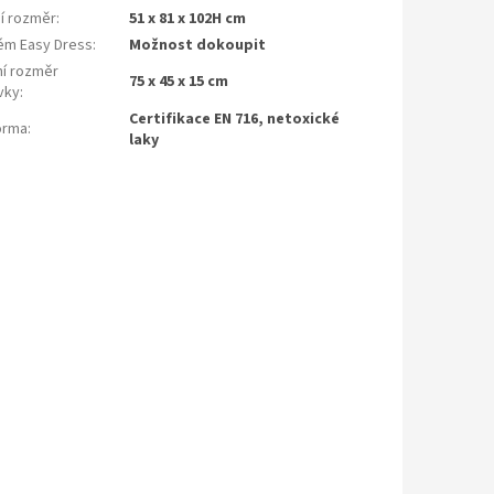
ší rozměr
:
51 x 81 x 102H cm
ém Easy Dress
:
Možnost dokoupit
ní rozměr
75 x 45 x 15 cm
vky
:
Certifikace EN 716, netoxické
orma
:
laky