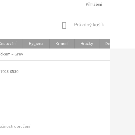
KONTAKT
DOPRAVA
MOŽNOSTI PLATBY
Přihlášení
OBCHODNÍ PO
NÁKUPNÍ
Prázdný košík
KOŠÍK
Cestování
Hygiena
Krmení
Hračky
Dekorace
vídkem – Grey
.7028-0530
ožnosti doručení