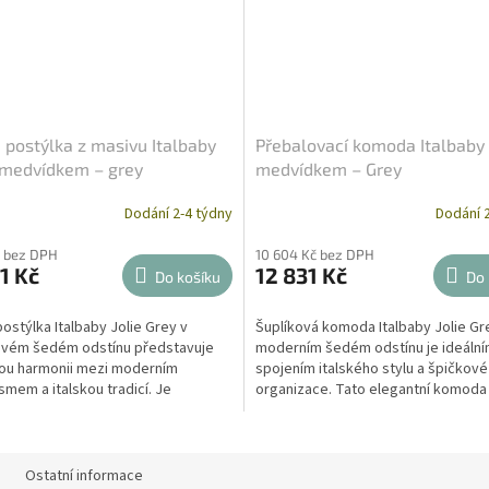
 postýlka z masivu Italbaby
Přebalovací komoda Italbaby J
s medvídkem – grey
medvídkem – Grey
Dodání 2-4 týdny
Dodání 2
č bez DPH
10 604 Kč bez DPH
1 Kč
12 831 Kč
Do košíku
Do 
ostýlka Italbaby Jolie Grey v
Šuplíková komoda Italbaby Jolie Gr
vém šedém odstínu představuje
moderním šedém odstínu je ideáln
ou harmonii mezi moderním
spojením italského stylu a špičkové
smem a italskou tradicí. Je
organizace. Tato elegantní komoda
a z výběrového bukového...
jemným motivem medvídka nabízí...
Ostatní informace