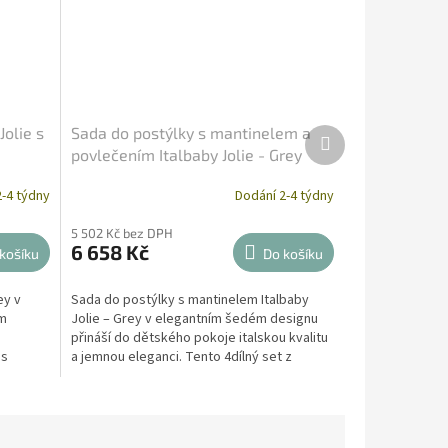
olie s
Sada do postýlky s mantinelem a
Další
produkt
povlečením Italbaby Jolie - Grey
-4 týdny
Dodání 2-4 týdny
5 502 Kč bez DPH
6 658 Kč
košíku
Do košíku
ey v
Sada do postýlky s mantinelem Italbaby
ím
Jolie – Grey v elegantním šedém designu
přináší do dětského pokoje italskou kvalitu
 s
a jemnou eleganci. Tento 4dílný set z
prvotřídní...