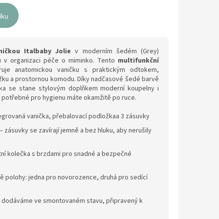
íku
ičkou Italbaby Jolie
v moderním šedém (Grey)
u v organizaci péče o miminko. Tento
multifunkční
uje anatomickou vaničku s praktickým odtokem,
žku a prostornou komodu. Díky nadčasové šedé barvě
dka se stane stylovým doplňkem moderní koupelny i
 potřebné pro hygienu máte okamžitě po ruce.
egrovaná vanička, přebalovací podložkaa 3 zásuvky
– zásuvky se zavírají jemně a bez hluku, aby nerušily
itní kolečka s brzdami pro snadné a bezpečné
ě polohy: jedna pro novorozence, druhá pro sedící
t dodáváme ve smontovaném stavu, připravený k