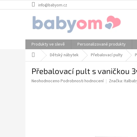
Přejít
info@babyom.cz
na
obsah
Produkty ve slevě
Personalizované produkty
Domů
Dětský nábytek
Přebalovací pulty
P
Přebalovací pult s vaničkou 3
Průměrné
Neohodnoceno
Podrobnosti hodnocení
Značka:
Italbab
hodnocení
produktu
je
0,0
z
5
hvězdiček.