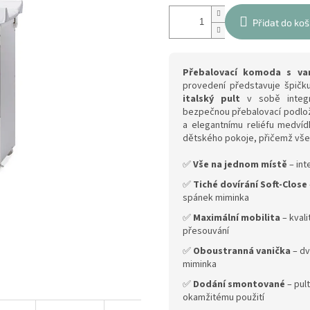
Přidat do koš
Přebalovací komoda s van
provedení představuje špičk
italský pult
v sobě integr
bezpečnou přebalovací podlo
a elegantnímu reliéfu medví
dětského pokoje, přičemž vše
✅
Vše na jednom místě
– int
✅
Tiché dovírání Soft-Close
spánek miminka
✅
Maximální mobilita
– kval
přesouvání
✅
Oboustranná vanička
– dv
miminka
✅
Dodání smontované
– pul
okamžitému použití