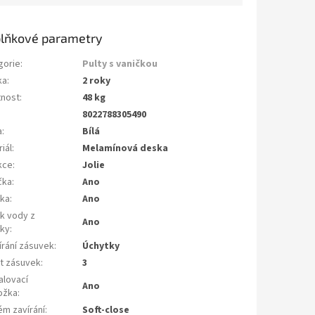
lňkové parametry
gorie
:
Pulty s vaničkou
ka
:
2 roky
nost
:
48 kg
8022788305490
a
:
Bílá
iál
:
Melamínová deska
kce
:
Jolie
čka
:
Ano
čka
:
Ano
k vody z
Ano
čky
:
írání zásuvek
:
Úchytky
t zásuvek
:
3
alovací
Ano
ožka
:
ém zavírání
:
Soft-close