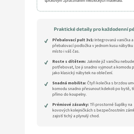
špičkovým zpracováním netoxických materiálů.
Praktické detaily pro každodenní pé
✔
Přebalovací pult 3v1:
Integrovaná vanička a
přebalovací podložka v jednom kusu nábytku 
místo i váš čas.
✔
Roste s dítětem:
Jakmile již vaničku nebud
potřebovat, lze ji snadno vyjmout a komodu 
jako klasický nábytek na oblečení.
✔
Snadná mobilita:
Čtyři kolečka s brzdou um
komodu snadno přesunout kdekoli po bytě, t
přímo do koupelny.
✔
Prémiové zásuvky:
Tři prostorné šuplíky na
kovových kolejničkách s bezpečnostním zá
zajistí tichý a plynulý chod.