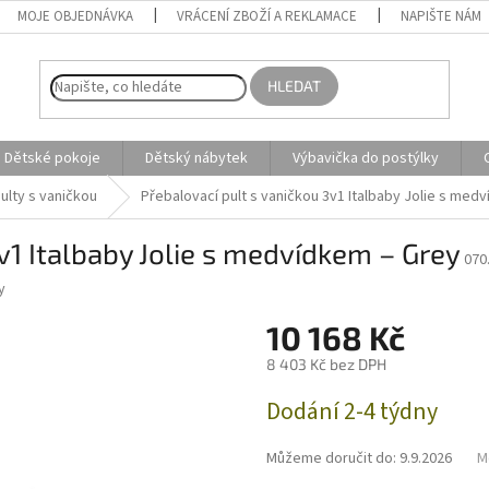
MOJE OBJEDNÁVKA
VRÁCENÍ ZBOŽÍ A REKLAMACE
NAPIŠTE NÁM
HLEDAT
Dětské pokoje
Dětský nábytek
Výbavička do postýlky
ulty s vaničkou
Přebalovací pult s vaničkou 3v1 Italbaby Jolie s med
v1 Italbaby Jolie s medvídkem – Grey
070
y
10 168 Kč
8 403 Kč bez DPH
Měrná
Dodání 2-4 týdny
cena:
Můžeme doručit do:
9.9.2026
M