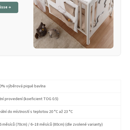
isse →
0% výběrová piqué bavlna
tní provedení (koeficient TOG 0.5)
eální do místností s teplotou 20 °C až 23 °C
6 měsíců (70cm) / 6–18 měsíců (80cm) (dle zvolené varianty)