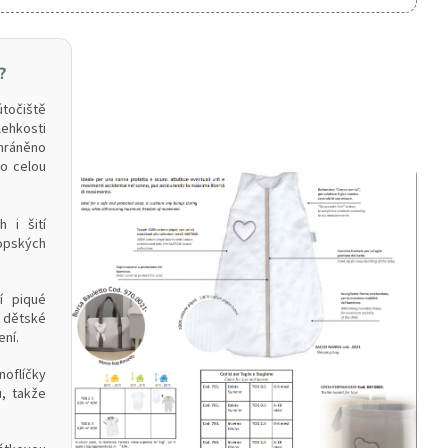
?
točiště
lehkosti
chráněno
o celou
 i šití
ropských
í piqué
 dětské
ní.
noflíčky
, takže