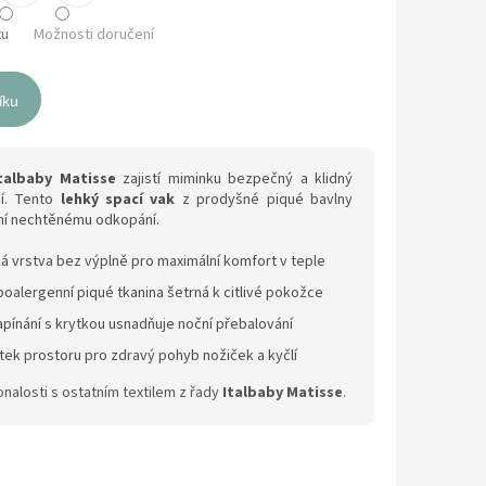
tu
Možnosti doručení
íku
Italbaby Matisse
zajistí miminku bezpečný a klidný
í. Tento
lehký spací vak
z prodyšné piqué bavlny
ání nechtěnému odkopání.
á vrstva bez výplně pro maximální komfort v teple
oalergenní piqué tkanina šetrná k citlivé pokožce
pínání s krytkou usnadňuje noční přebalování
tek prostoru pro zdravý pohyb nožiček a kyčlí
nalosti s ostatním textilem z řady
Italbaby Matisse
.