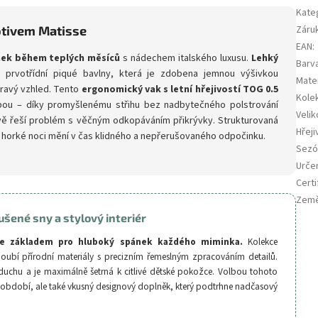
Kate
otivem Matisse
Záru
EAN
:
ek během teplých měsíců
s nádechem italského luxusu.
Lehký
Barv
 prvotřídní piqué bavlny, která je zdobena jemnou výšivkou
Mater
hravý vzhled. Tento
ergonomický vak s letní hřejivostí TOG 0.5
Kole
bou – díky promyšlenému střihu bez nadbytečného polstrování
Velik
ivě řeší problém s věčným odkopáváním přikrývky. Strukturovaná
Hřej
 horké noci mění v čas klidného a nepřerušovaného odpočinku.
Sezón
Urče
Certi
Země
ušené sny a stylový interiér
 je základem pro hluboký spánek každého miminka.
Kolekce
ubí přírodní materiály s precizním řemeslným zpracováním detailů.
zduchu a je maximálně šetrná k citlivé dětské pokožce. Volbou tohoto
í období, ale také vkusný designový doplněk, který podtrhne nadčasový