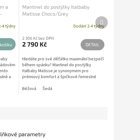
em a
Mantinel do postýlky Italbaby
-
Matisse Choco/Grey
Další
produkt
-4 týdny
Dodání 2-4 týdny
2 306 Kč bez DPH
2 790 Kč
košíku
DETAIL
baby
Hledáte pro své děťátko maximální bezpečí
oládovém
během spánku? Mantinel do postýlky
Tento
Italbaby Matisse je synonymem pro
ulné a
prémiový komfort a špičkové řemeslné
zpracování. Tato luxusní...
Béžová
Šedá
lňkové parametry