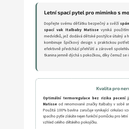
Letní spací pytel pro miminko s m
Dopřejte svému děťátku bezpečný a svěží
spán
spací vak Italbaby Matisse
vyniká použitím
medvídků, jež dodává dětské postýlce útulný a 
kombinuje špičkový design s praktickou potře
efektivně předchází přehřátí a zároveň spolehl
tkanina jemně dýchá s pokožkou, díky čemuž se i
Kvalita pro ner
Optimální termoregulace bez rizika pocení
Matisse
od renomované značky Italbaby v sobě sno
Použitá 100% bavlna zaručuje vynikající cirkulaci v
spacího pytle získáte nejen funkční pomůcku pro letn
vzhled celého dětského pokojíčku.