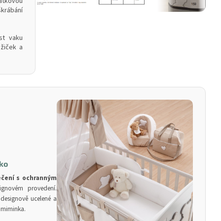
átkovou
krábání
st vaku
žiček a
čko
ečení s ochranným
gnovém provedení.
 designově ucelené a
 miminka.