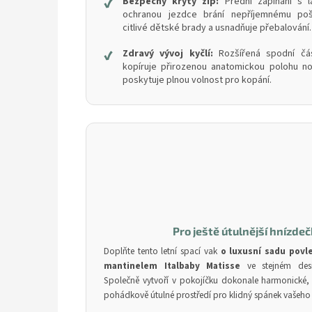
✔
Bezpečný krytý zip:
Přední zapínání s l
ochranou jezdce brání nepříjemnému poš
citlivé dětské brady a usnadňuje přebalování.
✔
Zdravý vývoj kyčlí:
Rozšířená spodní čá
kopíruje přirozenou anatomickou polohu no
poskytuje plnou volnost pro kopání.
Pro ještě útulnější hnízde
Doplňte tento letní spací vak
o luxusní sadu povl
mantinelem Italbaby Matisse
ve stejném desi
Společně vytvoří v pokojíčku dokonale harmonické,
pohádkově útulné prostředí pro klidný spánek vašeho