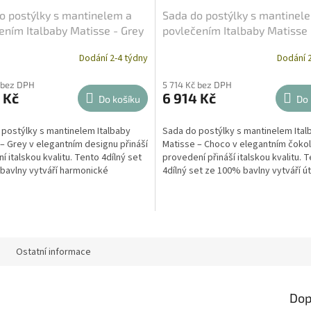
o postýlky s mantinelem a
Sada do postýlky s mantinel
ením Italbaby Matisse - Grey
povlečením Italbaby Matisse 
Choco
Dodání 2-4 týdny
Dodání 2
 bez DPH
5 714 Kč bez DPH
 Kč
6 914 Kč
Do košíku
Do 
postýlky s mantinelem Italbaby
Sada do postýlky s mantinelem Ital
– Grey v elegantním designu přináší
Matisse – Choco v elegantním čok
ní italskou kvalitu. Tento 4dílný set
provedení přináší italskou kvalitu. 
bavlny vytváří harmonické
4dílný set ze 100% bavlny vytváří út
í pro...
bezpečné...
Ostatní informace
Dop