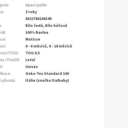
gorie
:
Spací pytle
ka
:
2 roky
8022788106349
a
:
Bílo šedá, Bílo béžová
iál
:
100% Bavlna
kce
:
Matisse
ost
:
0 - 6 měsíců, 6 - 18 měsíců
ivost (TOG)
:
TOG 0.5
a / Použití
:
Letní
ní
:
Unisex
fikace
:
Oeko-Tex Standard 100
 původu
:
Itálie (značka Italbaby)