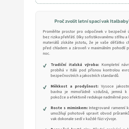
Proč zvolit letní spací vak Italbaby
Proměňte prostor pro odpočinek v bezpečné ú
bez rizika přehřátí. Díky sofistikovanému střihu a 
materiálů získáte jistotu, že je vaše děťátko 
před chladem a zároveň v maximálním pohodlí p
noc.
✔
Tradiční italská výroba:
Kompletní návrh
probíhá v Itálii pod přísnou kontrolou ev
bezpečnostních a jakostních standardů.
✔
Měkkost a prodyšnost:
Vysoce jakostn
bavlna je mimořádně vzdušná, jemná k
pokožce a efektivně redukuje nadměrné poce
✔
Roste s miminkem:
Integrované ramenní k
umožňují pohotově upravit obvod průramků
vak dokonale sedí v každé fázi vývoje.