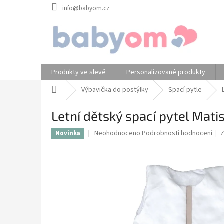
Přejít
info@babyom.cz
na
obsah
Produkty ve slevě
Personalizované produkty
Domů
Výbavička do postýlky
Spací pytle
Letní dětský spací pytel Matis
Průměrné
Neohodnoceno
Podrobnosti hodnocení
Novinka
hodnocení
produktu
je
0,0
z
5
hvězdiček.