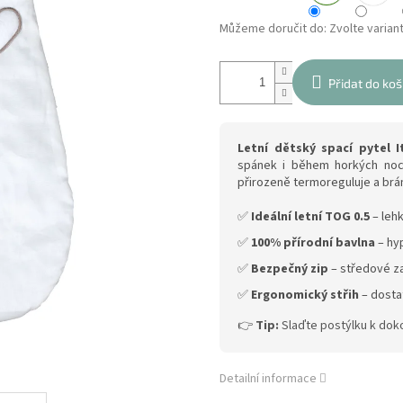
Můžeme doručit do:
Zvolte varian
Přidat do koš
Letní dětský spací pytel 
spánek i během horkých noc
přirozeně termoreguluje a br
✅
Ideální letní TOG 0.5
– lehk
✅
100% přírodní bavlna
– hyp
✅
Bezpečný zip
– středové za
✅
Ergonomický střih
– dosta
👉
Tip:
Slaďte postýlku k doko
Detailní informace