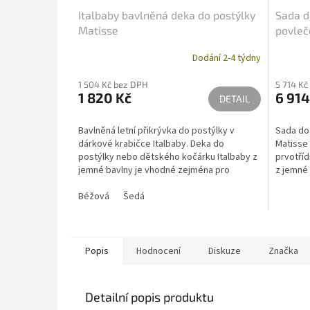
Italbaby bavlněná deka do postýlky
Sada d
Matisse
povleč
Dodání 2-4 týdny
1 504 Kč bez DPH
5 714 Kč
1 820 Kč
6 914
DETAIL
Bavlněná letní přikrývka do postýlky v
Sada do 
dárkové krabičce Italbaby. Deka do
Matisse 
postýlky nebo dětského kočárku Italbaby z
prvotříd
jemné bavlny je vhodné zejména pro
z jemné 
sezónu jaro léto.
prostřed
Béžová
Šedá
Popis
Hodnocení
Diskuze
Značka
Detailní popis produktu