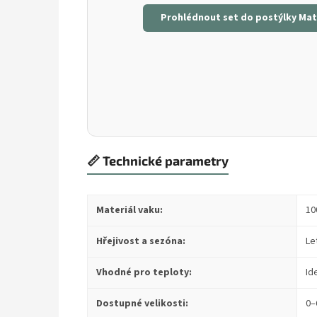
Prohlédnout set do postýlky Mat
📏 Technické parametry
Materiál vaku:
10
Hřejivost a sezóna:
Le
Vhodné pro teploty:
Id
Dostupné velikosti:
0–