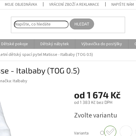
MOJE OBJEDNÁVKA
VRÁCENÍ ZBOŽÍ A REKLAMACE
NAPIŠTE NÁM
HLEDAT
Dětské pokoje
Dětský nábytek
Výbavička do postýlky
Letní dětský spací pytel Matisse - Italbaby (TOG 0.5)
se - Italbaby (TOG 0.5)
Značka:
Italbaby
od
1 674 Kč
od
1 383 Kč
bez DPH
Měrná
Zvolte variantu
cena:
Varianta