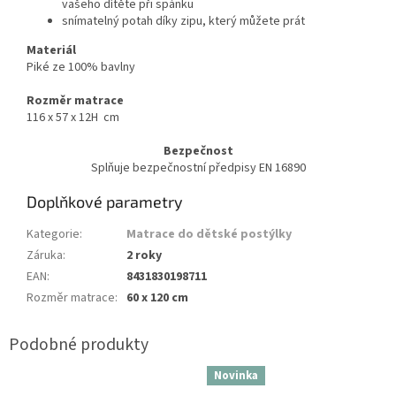
vašeho dítěte při spánku
snímatelný potah díky zipu, který můžete prát
Materiál
Piké ze 100% bavlny
Rozměr matrace
116 x 57 x 12H cm
Bezpečnost
Splňuje bezpečnostní předpisy EN 16890
Doplňkové parametry
Kategorie
:
Matrace do dětské postýlky
Záruka
:
2 roky
EAN
:
8431830198711
Rozměr matrace
:
60 x 120 cm
Novinka