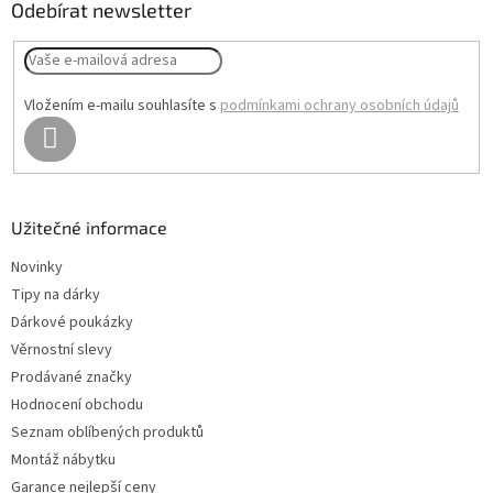
a
Odebírat newsletter
t
í
Vložením e-mailu souhlasíte s
podmínkami ochrany osobních údajů
PŘIHLÁSIT
SE
Užitečné informace
Novinky
Tipy na dárky
Dárkové poukázky
Věrnostní slevy
Prodávané značky
Hodnocení obchodu
Seznam oblíbených produktů
Montáž nábytku
Garance nejlepší ceny