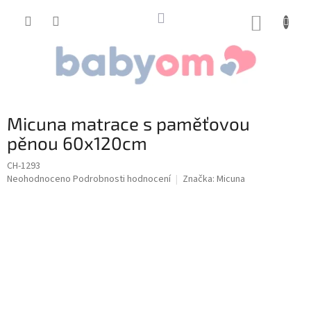
Přejít
na
NÁKUP
obsah
KOŠÍK
Micuna matrace s paměťovou
pěnou 60x120cm
CH-1293
Průměrné
Neohodnoceno
Podrobnosti hodnocení
Značka:
Micuna
hodnocení
produktu
je
0,0
z
5
hvězdiček.