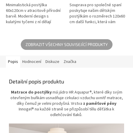
Minimalistická postýlka
Souprava pro společné spaní
60x120cm v atracitově přírodní
poskytuje našim dětským
barvě. Moderní design s
postýlkám o rozměrech 120x60
kulatými tyčemi z ní dělají
cm další funkci, která vám
všestrannou a esteticky
umožní klidně spát blízko
příjemnou dětskou postýlku,
vašeho dítěte, kdykoli budete
kterou lze...
chtít.
ZOBRAZIT VŠECHNY SOUVISEJÍCÍ PRODUKTY
Popis
Hodnocení
Diskuze
Značka
Detailní popis produktu
Matrace do postýlky
má jádro HR Aquapur®, které díky svým
otevřeným buňkám usnadňuje cirkulaci vzduchu uvnitř matrace,
díky čemuž je velmi prodyšná. Vrstva
z paměťové pěny
Innogel® na každé straně se přizpůsobí tělu děťátka k
odlehčování tlaků.