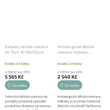
Italbaby dětská matrace
Antialergická dětská
Air Tech 3D 60x120cm
matrace Italbaby
AcaroStop – 60 x 120 cm
Dodání 2-4 týdny
Dodání 2-4 týdny
4 599 Kč bez DPH
2 099 Kč bez DPH
5 565 Kč
2 540 Kč
Do košíku
Do košíku
Celoroční dětská matrace do
Antialergická dětská matrace
postýlky potažená speciální
Italbaby AcaroStop Sanitized
prodyšnou tkaninou vyrobenou
(60x120 cm) přináší špičkovou