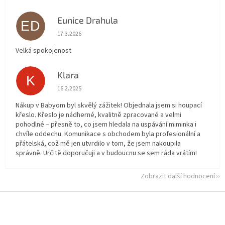
Eunice Drahula
ED
Hodnocení obchodu je 5 z 5 hvězdiček.
17.3.2026
Velká spokojenost
Klara
K
Hodnocení obchodu je 5 z 5 hvězdiček.
16.2.2025
Nákup v Babyom byl skvělý zážitek! Objednala jsem si houpací
křeslo. Křeslo je nádherné, kvalitně zpracované a velmi
pohodlné – přesně to, co jsem hledala na uspávání miminka i
chvíle oddechu. Komunikace s obchodem byla profesionální a
přátelská, což mě jen utvrdilo v tom, že jsem nakoupila
správně. Určitě doporučuji a v budoucnu se sem ráda vrátím!
Zobrazit další hodnocení
Z
á
p