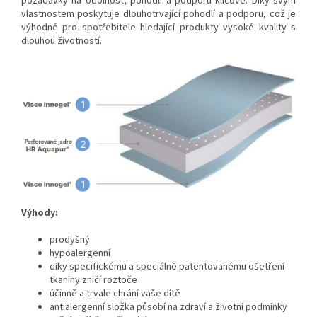
požadavky na odolnost, pohodlí a podporu klíčové. Díky svým
vlastnostem poskytuje dlouhotrvající pohodlí a podporu, což je
výhodné pro spotřebitele hledající produkty vysoké kvality s
dlouhou životností.
Výhody:
prodyšný
hypoalergenní
díky specifickému a speciálně patentovanému ošetření
tkaniny zničí roztoče
účinně a trvale chrání vaše dítě
antialergenní složka působí na zdraví a životní podmínky