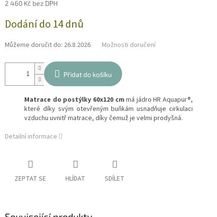
2 460 Kč bez DPH
Měrná
Dodání do 14 dnů
cena:
Můžeme doručit do:
26.8.2026
Možnosti doručení
Přidat do košíku
Matrace do postýlky 60x120 cm
má jádro HR Aquapur®,
které díky svým otevřeným buňkám usnadňuje cirkulaci
vzduchu uvnitř matrace, díky čemuž je velmi prodyšná.
Detailní informace
ZEPTAT SE
HLÍDAT
SDÍLET
Související produkty