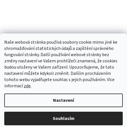
Naše webová stránka používá soubory cookie mimo jiné ke
shromažďování statistických údajů a zajištění správného
fungování stránky. Další používání webové stránky bez
změny nastavení ve Vašem prohlížeči znamená, že cookies
budou uloženy ve Vašem zařízení. Upozorňujeme, že tato
TIk Tok
Instagram
Facebook
nastavení můžete kdykoli změnit. Dalším procházením
tohoto webu vyjadřujete souhlas s jejich používáním. Více
informací
zde
.
Vytvořil Shoptet
Nastavení
Copyright 2026
Babyom
. Všechna práva vyhrazena.
Upravit
Souhlasím
nastavení cookies