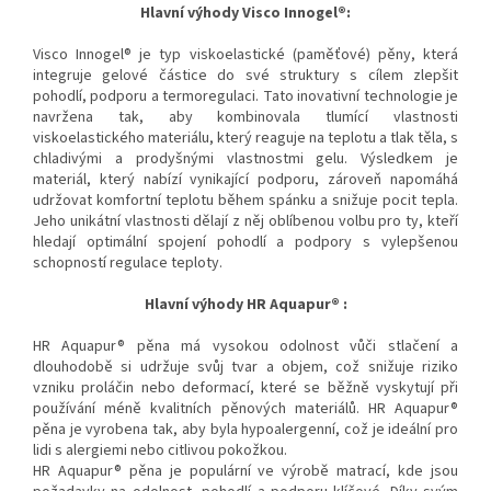
Hlavní výhody Visco Innogel®:
Visco Innogel® je typ viskoelastické (paměťové) pěny, která
integruje gelové částice do své struktury s cílem zlepšit
pohodlí, podporu a termoregulaci. Tato inovativní technologie je
navržena tak, aby kombinovala tlumící vlastnosti
viskoelastického materiálu, který reaguje na teplotu a tlak těla, s
chladivými a prodyšnými vlastnostmi gelu. Výsledkem je
materiál, který nabízí vynikající podporu, zároveň napomáhá
udržovat komfortní teplotu během spánku a snižuje pocit tepla.
Jeho unikátní vlastnosti dělají z něj oblíbenou volbu pro ty, kteří
hledají optimální spojení pohodlí a podpory s vylepšenou
schopností regulace teploty.
Hlavní výhody HR Aquapur® :
HR Aquapur® pěna má vysokou odolnost vůči stlačení a
dlouhodobě si udržuje svůj tvar a objem, což snižuje riziko
vzniku proláčin nebo deformací, které se běžně vyskytují při
používání méně kvalitních pěnových materiálů. HR Aquapur®
pěna je vyrobena tak, aby byla hypoalergenní, což je ideální pro
lidi s alergiemi nebo citlivou pokožkou.
HR Aquapur® pěna je populární ve výrobě matrací, kde jsou