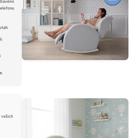
vybaveno
telefonu
otah.
ři
ý
e.
 vašich