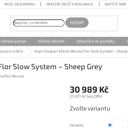
MOJE OBJEDNÁVKA
VRÁCENÍ ZBOŽÍ A REKLAMACE
NAPIŠTE NÁM
HLEDAT
Dětské pokoje
Dětský nábytek
Výbavička do postýlky
sla pro rodiče
Kojicí houpací křeslo Micuna Flor Slow System – Shee
 Flor Slow System – Sheep Grey
Značka:
Micuna
30 989 Kč
25 611 Kč bez DPH
Měrná
Zvolte variantu
cena:
Varianta