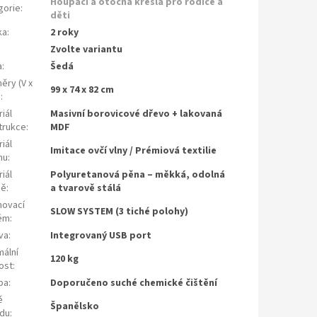
Houpací a otočná křesla pro rodiče a
gorie
:
děti
ka
:
2 roky
Zvolte variantu
a
:
Šedá
ěry (V x
99 x 74 x 82 cm
)
:
iál
Masivní borovicové dřevo + lakovaná
trukce
:
MDF
iál
Imitace ovčí vlny / Prémiová textilie
hu
:
iál
Polyuretanová pěna – měkká, odolná
ně
:
a tvarově stálá
hovací
SLOW SYSTEM (3 tiché polohy)
ém
:
va
:
Integrovaný USB port
mální
120 kg
ost
:
ba
:
Doporučeno suché chemické čištění
ě
Španělsko
du
: