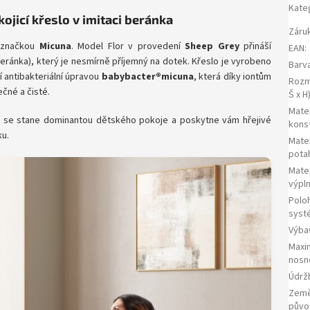
Kate
ojicí křeslo v imitaci beránka
Záru
u značkou
Micuna
. Model Flor v provedení
Sheep Grey
přináší
EAN
:
eránka), který je nesmírně příjemný na dotek. Křeslo je vyrobeno
Barv
 antibakteriální úpravou
babybacter®micuna
, která díky iontům
Rozm
čné a čisté.
Š x H
Mater
 se stane dominantou dětského pokoje a poskytne vám hřejivé
kons
ku.
Mater
pota
Mater
výpl
Polo
syst
Výba
Maxi
nosn
Údrž
Zem
půvo