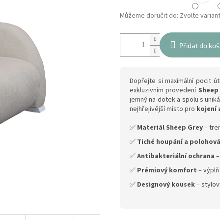
Můžeme doručit do:
Zvolte varian
Přidat do koš
Dopřejte si maximální pocit ú
exkluzivním provedení
Sheep
jemný na dotek a spolu s unik
nejhřejivější místo pro
kojení 
✅
Materiál Sheep Grey
– tre
✅
Tiché houpání a polohová
✅
Antibakteriální ochrana
–
✅
Prémiový komfort
– výplň
✅
Designový kousek
– stylov