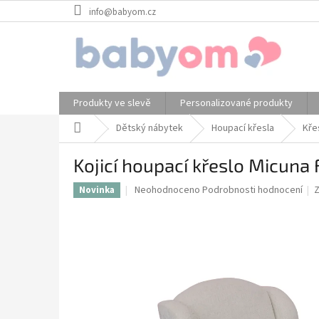
Přejít
info@babyom.cz
na
obsah
Produkty ve slevě
Personalizované produkty
Domů
Dětský nábytek
Houpací křesla
Kře
Kojicí houpací křeslo Micuna
Průměrné
Neohodnoceno
Podrobnosti hodnocení
Novinka
hodnocení
produktu
je
0,0
z
5
hvězdiček.