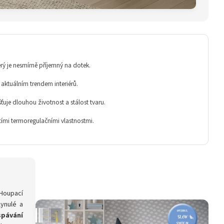
erý je nesmírně příjemný na dotek.
 aktuálním trendem interiérů.
ťuje dlouhou životnost a stálost tvaru.
cími termoregulačními vlastnostmi.
 Houpací
ynulé a
spávání