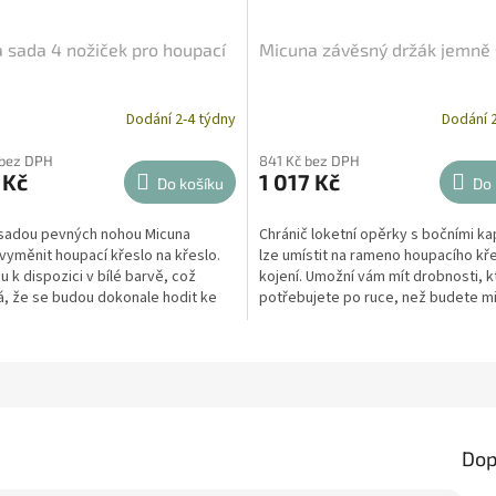
 sada 4 nožiček pro houpací
Micuna závěsný držák jemně
Dodání 2-4 týdny
Dodání 2
 bez DPH
841 Kč bez DPH
 Kč
1 017 Kč
Do košíku
Do 
 sadou pevných nohou Micuna
Chránič loketní opěrky s bočními k
yměnit houpací křeslo na křeslo.
lze umístit na rameno houpacího kř
u k dispozici v bílé barvě, což
kojení. Umožní vám mít drobnosti, k
, že se budou dokonale hodit ke
potřebujete po ruce, než budete m
 modelu...
pohodlně...
Dop