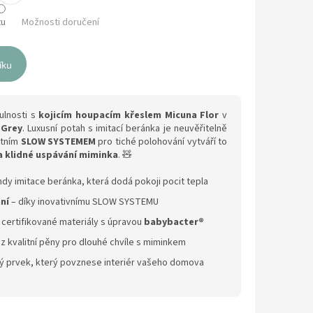
tu
Možnosti doručení
íku
tulnosti s
kojicím houpacím křeslem Micuna Flor
v
 Grey
. Luxusní potah s imitací beránka je neuvěřitelně
átním
SLOW SYSTEMEM
pro tiché polohování vytváří to
a klidné uspávání miminka
. 🧸
ndy imitace beránka, která dodá pokoji pocit tepla
ní
– díky inovativnímu SLOW SYSTEMU
 certifikované materiály s úpravou
babybacter®
 z kvalitní pěny pro dlouhé chvíle s miminkem
ý prvek, který povznese interiér vašeho domova